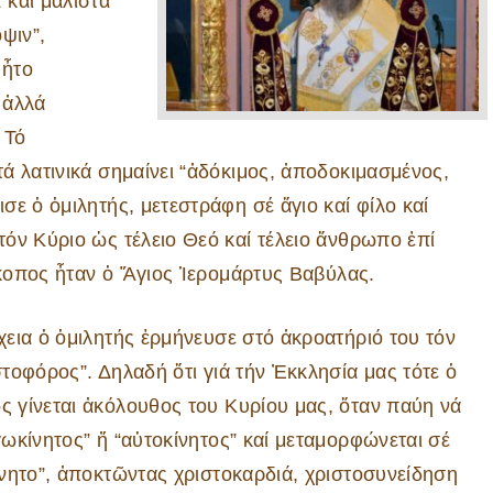
 καί μάλιστα
ψιν”,
 ἦτο
 ἀλλά
 Τό
ά λατινικά σημαίνει “ἀδόκιμος, ἀποδοκιμασμένος,
ε ὁ ὁμιλητής, μετεστράφη σέ ἅγιο καί φίλο καί
όν Κύριο ὡς τέλειο Θεό καί τέλειο ἄνθρωπο ἐπί
ίσκοπος ἦταν ὁ Ἅγιος Ἱερομάρτυς Βαβύλας.
χεια ὁ ὁμιλητής ἑρμήνευσε στό ἀκροατήριό του τόν
στοφόρος”. Δηλαδή ὅτι γιά τήν Ἐκκλησία μας τότε ὁ
 γίνεται ἀκόλουθος του Κυρίου μας, ὅταν παύη νά
γωκίνητος” ἤ “αὑτοκίνητος” καί μεταμορφώνεται σέ
ίνητο”, ἀποκτῶντας χριστοκαρδιά, χριστοσυνείδηση