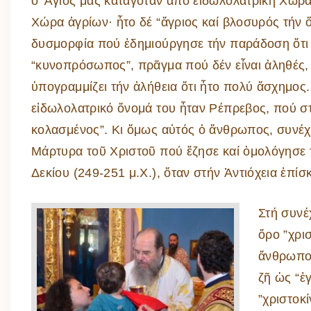
ὁ Ἅγιός μας καταγόταν ἀπό εἰδωλολατρική Χώρα
Χώρα ἀγρίων· ἦτο δέ “ἄγριος καί βλοσυρός τήν ὄ
δυσμορφία πού ἐδημιούργησε τήν παράδοση ὅτι
“κυνοπρόσωπος”, πρᾶγμα πού δέν εἶναι ἀληθές,
ὑπογραμμίζει τήν ἀλήθεια ὅτι ἦτο πολύ ἄσχημος.
εἰδωλολατρικό ὄνομά του ἦταν Ρέπρεβος, πού στ
κολασμένος”. Κι ὅμως αὐτός ὁ ἄνθρωπος, συνέχισ
Μάρτυρα τοῦ Χριστοῦ πού ἔζησε καί ὁμολόγησε τ
Δεκίου (249-251 μ.Χ.), ὅταν στήν Ἀντιόχεια ἐπ
Στή συνέ
ὅρο ”χρι
ἄνθρωπος
ζῆ ὡς “ἐ
”χριστοκ