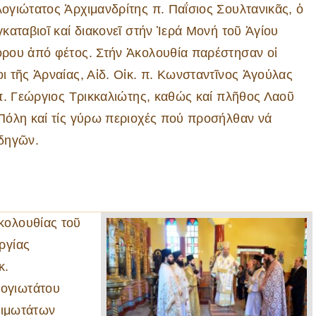
ογιώτατος Ἀρχιμανδρίτης π. Παΐσιος Σουλτανικᾶς, ὁ
γκαταβιοῖ καί διακονεῖ στήν Ἱερά Μονή τοῦ Ἁγίου
ρου ἀπό φέτος. Στήν Ἀκολουθία παρέστησαν οἱ
ι τῆς Ἀρναίας, Αἰδ. Οἰκ. π. Κωνσταντῖνος Ἀγούλας
 π. Γεώργιος Τρικκαλιώτης, καθώς καί πλῆθος Λαοῦ
Πόλη καί τίς γύρω περιοχές πού προσήλθαν νά
ὀδηγῶν.
κολουθίας τοῦ
ργίας
κ.
ογιωτάτου
σιμωτάτων