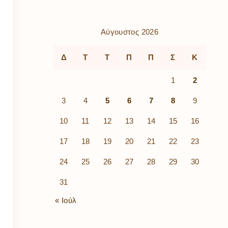
ρὰ
λίων
ικά
Αύγουστος 2026
κῶν
μός
Δ
Τ
Τ
Π
Π
Σ
Κ
ν
1
2
3
4
5
6
7
8
9
10
11
12
13
14
15
16
17
18
19
20
21
22
23
24
25
26
27
28
29
30
31
« Ιούλ