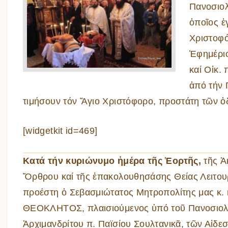
Πανοσιολ
ὁποῖος ἐ
Χριστοφό
Ἐφημέριο
καί Οἰκ.
ἀπό τήν 
τιμήσουν τόν Ἅγιο Χριστόφορο, προστάτη τῶν 
[widgetkit id=469]
Κατά τήν κυριώνυμο ἡμέρα τῆς Ἑορτῆς,
τῆς Ἀ
Ὄρθρου καί τῆς ἐπακολουθησάσης Θείας Λειτου
προέστη ὁ Σεβασμιώτατος Μητροπολίτης μας κ. 
ΘΕΟΚΛΗΤΟΣ, πλαισιούμενος ὑπό τοῦ Πανοσιολ
Ἀρχιμανδρίτου π. Παϊσίου Σουλτανικᾶ, τῶν Αἰδε