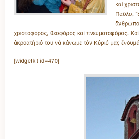
καί χρισ
Παῦλο, ”ζ
ἄνθρωπος
χριστοφόρος, θεοφόρος καί πνευματοφόρος. Καί
ἀκροατήριό του νά κάνωμε τόν Κύριό μας ἔνδυμά 
[widgetkit id=470]