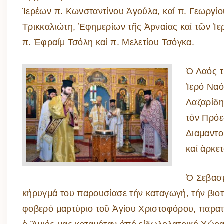
Ἱερέων π. Κωνσταντίνου Ἀγούλα, καί π. Γεωργίο
Τρικκαλιώτη, Ἐφημερίων τῆς Ἀρναίας καί τῶν Ἱ
π. Ἐφραίμ Τσόλη καί π. Μελετίου Τσόγκα.
Ὁ Λαός τ
Ἱερό Ναό
Λαζαρίδη
τόν Πρόε
Διαμαντο
καί ἀρκε
Ὁ Σεβασ
κήρυγμά του παρουσίασε τήν καταγωγή, τήν βιοτ
φοβερό μαρτύριο τοῦ Ἁγίου Χριστοφόρου, παρατ