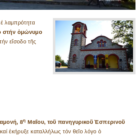
 μέ λαμπρότητα
ο στήν ὁμώνυμο
τήν εἴσοδο τῆς
η
αμονή, 8
Μαΐου, τοῦ πανηγυρικοῦ Ἑσπερινοῦ
καί ἐκήρυξε καταλλήλως τόν θεῖο λόγο ὁ