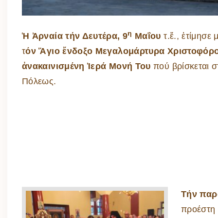
η
Ἡ Ἀρναία τήν Δευτέρα, 9
Μαΐου
τ.ἔ., ἐτίμησε
τ
όν Ἅγιο ἔνδοξο Μεγαλομάρτυρα Χριστοφόρ
ἀνακαινισμένη Ἱερά Μονή Του
πού βρίσκεται σ
Πόλεως.
Τήν παρ
προέστη 