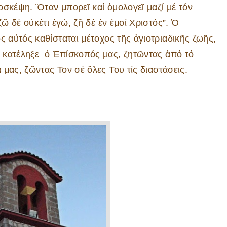
τοσκέψη. Ὅταν μπορεῖ καί ὁμολογεῖ μαζί μέ τόν
ῶ δέ οὐκέτι ἐγώ, ζῆ δέ ἐν ἐμοί Χριστός”. Ὁ
 αὐτός καθίσταται μέτοχος τῆς ἁγιοτριαδικῆς ζωῆς,
 κατέληξε ὁ Ἐπίσκοπός μας, ζητῶντας ἀπό τό
μας, ζῶντας Τον σέ ὅλες Του τίς διαστάσεις.