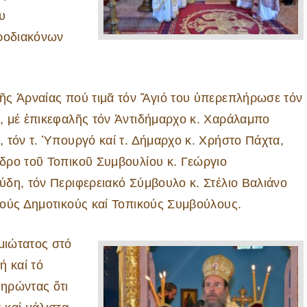
υ
εροδιακόνων
ῆς Ἀρναίας πού τιμᾶ τόν Ἅγιό του ὑπερεπλήρωσε τόν
, μέ ἐπικεφαλῆς τόν Ἀντιδήμαρχο κ. Χαράλαμπο
, τόν τ. Ὑπουργό καί τ. Δήμαρχο κ. Χρήστο Πάχτα,
δρο τοῦ Τοπικοῦ Συμβουλίου κ. Γεώργιο
ύδη, τόν Περιφερειακό Σύμβουλο κ. Στέλιο Βαλιάνο
τούς Δημοτικούς καί Τοπικούς Συμβούλους.
μιώτατος στό
ή καί τό
ηρώντας ὅτι