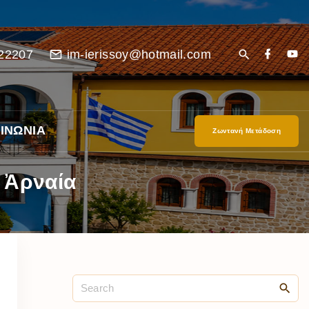
22207
im-ierissoy@hotmail.com
ΙΝΩΝΙΑ
Ζωντανή Μετάδοση
 Ἀρναία
είο
Ι”