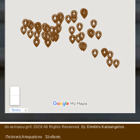
im-ierissou.gr©
2026
All Rights Reserved. By
Dimtiris Katsangelos
.
Πολιτική Απορρήτου
Σύνδεση