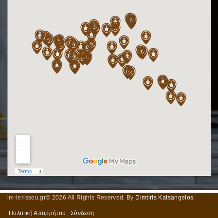
im-ierissou.gr©
2026
All Rights Reserved. By
Dimtiris Katsangelos
.
Πολιτική Απορρήτου
Σύνδεση