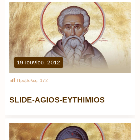
19
Ιουνίου
,
2012
Προβολές:
172
SLIDE-AGIOS-EYTHIMIOS