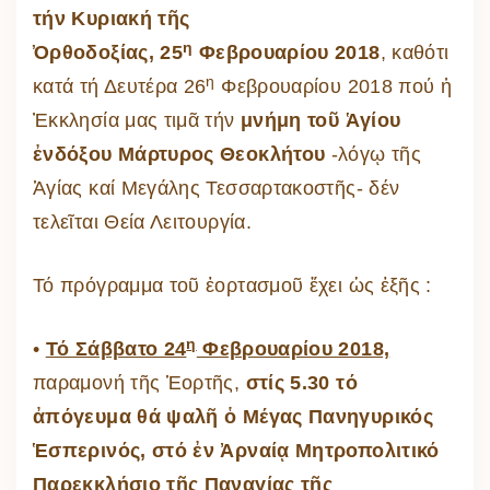
τήν Κυριακή τῆς
η
Ὀρθοδοξίας, 25
Φεβρουαρίου 2018
, καθότι
η
κατά τή Δευτέρα 26
Φεβρουαρίου 2018 πού ἡ
Ἐκκλησία μας τιμᾶ τήν
μνήμη τοῦ Ἁγίου
ἐνδόξου Μάρτυρος Θεοκλήτου
-λόγῳ τῆς
Ἁγίας καί Μεγάλης Τεσσαρτακοστῆς- δέν
τελεῖται Θεία Λειτουργία.
Τό πρόγραμμα τοῦ ἑορτασμοῦ ἔχει ὡς ἑξῆς :
η
•
Τό Σάββατο 24
Φεβρουαρίου 2018,
παραμονή τῆς Ἑορτῆς,
στίς 5.30 τό
ἀπόγευμα θά ψαλῆ ὁ Μέγας Πανηγυρικός
Ἑσπερινός, στό ἐν Ἀρναίᾳ Μητροπολιτικό
Παρεκκλήσιο τῆς Παναγίας τῆς