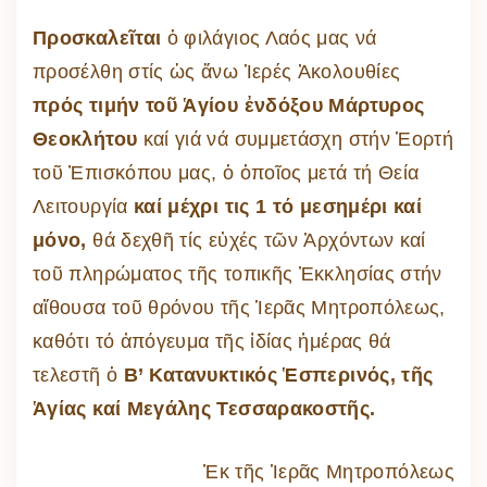
Προσκαλεῖται
ὁ φιλάγιος Λαός μας νά
προσέλθη στίς ὡς ἄνω Ἱερές Ἀκολουθίες
πρός τιμήν τοῦ Ἁγίου ἐνδόξου Μάρτυρος
Θεοκλήτου
καί γιά νά συμμετάσχη στήν Ἑορτή
τοῦ Ἐπισκόπου μας, ὁ ὁποῖος μετά τή Θεία
Λειτουργία
καί μέχρι τις 1 τό μεσημέρι καί
μόνο,
θά δεχθῆ τίς εὐχές τῶν Ἀρχόντων καί
τοῦ πληρώματος τῆς τοπικῆς Ἐκκλησίας στήν
αἴθουσα τοῦ θρόνου τῆς Ἱερᾶς Μητροπόλεως,
καθότι τό ἀπόγευμα τῆς ἰδίας ἡμέρας θά
τελεστῆ ὁ
Β’ Κατανυκτικός Ἑσπερινός, τῆς
Ἁγίας καί Μεγάλης Τεσσαρακοστῆς.
Ἐκ τῆς Ἱερᾶς Μητροπόλεως