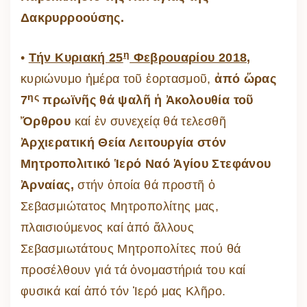
Δακρυρροούσης.
η
•
Τήν Κυριακή 25
Φεβρουαρίου 2018,
κυριώνυμο ἡμέρα τοῦ ἑορτασμοῦ,
ἀπό ὥρας
ης
7
πρωϊνῆς θά ψαλῆ ἡ Ἀκολουθία τοῦ
Ὄρθρου
καί ἐν συνεχείᾳ θά τελεσθῆ
Ἀρχιερατική Θεία Λειτουργία στόν
Μητροπολιτικό Ἱερό Ναό Ἁγίου Στεφάνου
Ἀρναίας,
στήν ὁποία θά προστῆ ὁ
Σεβασμιώτατος Μητροπολίτης μας,
πλαισιούμενος καί ἀπό ἄλλους
Σεβασμιωτάτους Μητροπολίτες πού θά
προσέλθουν γιά τά ὀνομαστήριά του καί
φυσικά καί ἀπό τόν Ἱερό μας Κλῆρο.