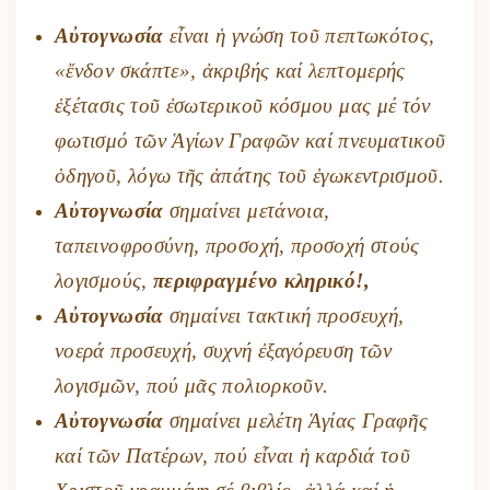
Αὐτογνωσία
εἶναι ἡ γνώση τοῦ πεπτωκότος,
«ἔνδον σκάπτε», ἀκριβής καί λεπτομερής
ἐξέτασις τοῦ ἐσωτερικοῦ κόσμου μας μέ τόν
φωτισμό τῶν Ἁγίων Γραφῶν καί πνευματικοῦ
ὁδηγοῦ, λόγω τῆς ἀπάτης τοῦ ἐγωκεντρισμοῦ.
Αὐτογνωσία
σημαίνει μετάνοια,
ταπεινοφροσύνη, προσοχή, προσοχή στούς
λογισμούς,
περιφραγμένο κληρικό!,
Αὐτογνωσία
σημαίνει τακτική προσευχή,
νοερά προσευχή, συχνή ἐξαγόρευση τῶν
λογισμῶν, πού μᾶς πολιορκοῦν.
Αὐτογνωσία
σημαίνει μελέτη Ἁγίας Γραφῆς
καί τῶν Πατέρων, πού εἶναι ἡ καρδιά τοῦ