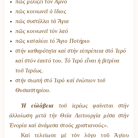
πῶς μελίζει τόν Ἀμνό
πῶς κοινωνεῖ ὁ ἴδιος
πῶς συστέλλει τά Ἅγια
πῶς κοινωνεῖ τόν λαό
πῶς καταλύει τό Ἅγιο Ποτήριο
στήν καθαρότητα καί στήν εὐπρέπεια στό Ἱερό
καί στόν ἑαυτό του. Τό Ἱερό εἶναι ἡ βιτρίνα
τοῦ Ἱερέως.
στήν σιωπή στό Ἱερό καί ἐνώπιον τοῦ
Θυσιαστηρίου.
Ἡ εὐλάβεια
τοῦ ἱερέως φαίνεται στήν
ἀλλοίωση μετά τήν Θεία Λειτουργία μέσα στήν
Ἐνορία καί ἀνάμεσα στούς χριστιανούς».
Καί τελείωσε μέ τόν λόγο τοῦ Ἁγίου