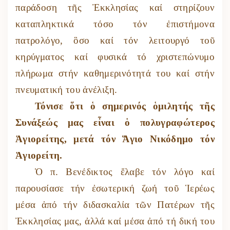
παράδοση τῆς Ἐκκλησίας καί στηρίζουν
καταπληκτικά τόσο τόν ἐπιστήμονα
πατρολόγο, ὃσο καί τόν λειτουργό τοῦ
κηρύγματος καί φυσικά τό χριστεπώνυμο
πλήρωμα στήν καθημερινότητά του καί στήν
πνευματική του ἀνέλιξη.
Τόνισε ὅτι ὁ σημερινός ὁμιλητής τῆς
Συνάξεώς μας εἶναι ὁ πολυγραφώτερος
Ἁγιορείτης, μετά τόν Ἅγιο Νικόδημο τόν
Ἁγιορείτη.
Ὁ π. Βενέδικτος ἔλαβε τόν λόγο καί
παρουσίασε τήν ἐσωτερική ζωή τοῦ Ἱερέως
μέσα ἀπό τήν διδασκαλία τῶν Πατέρων τῆς
Ἐκκλησίας μας, ἀλλά καί μέσα ἀπό τή δική του