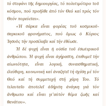
τό στεφάνι τῆς δημιουργίας, τό πολυτιμότερο τοῦ
κόσμου, πού προῆλθε ἀπό τόν Θεό καί πρός τόν
Θεόν πορεύεται».
«Ἡ σάρκα εἶναι φορέας τοῦ κοσμικοῦ-
σαρκικοῦ φρονήματος, πού ὅμως ὁ Κύριος
Ἰησοῦς τήν προσέλαβε καί τήν ἐθέωσε.
Ἡ δέ ψυχή εἶναι ἡ οὐσία τοῦ ἐσωτερικοῦ
ἀνθρώπου. Ἡ ψυχή εἶναι ἀγήραστη, ἐπιθυμεῖ τήν
αἰωνιότητα, εἶναι λογική, συναισθηματική,
ἐλεύθερη, κοινωνική καί ἀναζητεῖ τή σχέση μέ τόν
Θεό καί τή συμμετοχή στή χάρη Του. Τό
τελευταῖο ἀποτελεῖ ἀδήριτη ἀνάγκη γιά τόν
ἂνθρωπο καί εἶναι γι’αὐτόν θέμα ζωῆς καί
θανάτου».