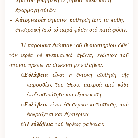
Χριστοῦ γραμμένη σέ βιβλίο, ἀλλά καί ἡ
ἐφαρμογή αὐτῶν.
Αὐτογνωσία
σημαίνει κάθαρση ἀπό τά πάθη,
ἐπιστροφή ἀπό τό παρά φύσιν στό κατά φύσιν.
Ἡ παρουσία ἐνώπιον τοῦ θυσιαστηρίου ὠθεῖ
τόν ἱερέα σέ πνευματικό ἀγῶνα, ἐνώπιον τοῦ
ὁποίου πρέπει νά στέκεται μέ εὐλάβεια.
ü
Εὐλάβεια
εἶναι ἡ ἔντονη αἴσθηση τῆς
παρουσίας τοῦ Θεοῦ, μακρυά ἀπό κάθε
ἐπιδεικτικότητα καί ἐξοικείωση.
ü
Εὐλάβεια
εἶναι ἐσωτερική κατάσταση, πού
ἐκφράζεται καί ἐξωτερικά.
ü
Ἡ εὐλάβεια
τοῦ ἱερέως φαίνεται: