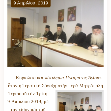
9
Απριλίου
,
2019
Κυριολεκτικά «
ἐπιδημία Πνεύματος Ἁγίου
»
ἦταν ἡ Ἱερατική Σύναξη στήν
Ἱερά Μητρόπολη
Ἱερισσοῦ τήν Τρίτη
9 Ἀπριλίου 2019, μέ
τήν εἰσήγηση τοῦ