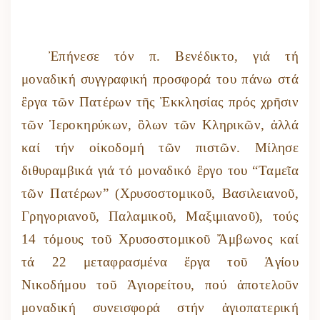
Ἐπήνεσε τόν π. Βενέδικτο, γιά τή
μοναδική συγγραφική προσφορά του πάνω στά
ἒργα τῶν Πατέρων τῆς Ἐκκλησίας πρός χρῆσιν
τῶν Ἱεροκηρύκων, ὃλων τῶν Κληρικῶν, ἀλλά
καί τήν οἰκοδομή τῶν πιστῶν. Μίλησε
διθυραμβικά γιά τό μοναδικό ἒργο του “Ταμεῖα
τῶν Πατέρων” (Χρυσοστομικοῦ, Βασιλειανοῦ,
Γρηγοριανοῦ, Παλαμικοῦ, Μαξιμιανοῦ), τούς
14 τόμους τοῦ Χρυσοστομικοῦ Ἄμβωνος καί
τά 22 μεταφρασμένα ἔργα τοῦ Ἁγίου
Νικοδήμου τοῦ Ἁγιορείτου, πού ἀποτελοῦν
μοναδική συνεισφορά στήν ἁγιοπατερική