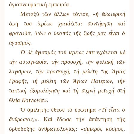
ἁγιοπνευματική ἐμπειρία.
Μεταξύ τῶν ἄλλων τόνισε, «
ἡ ἐσωτερική
ζωή
τοῦ ἱερέως χρειάζεται συντήρηση καί
φροντίδα, διότι ὁ σκοπός τῆς ζωῆς μας εἶναι ὁ
ἁγιασμός.
Ὁ δέ ἁγιασμός τοῦ ἱερέως ἐπιτυγχάνεται μέ
τήν αὐτογνωσία, τήν προσοχή, τήν φυλακή τῶν
λογισμῶν, τήν προσευχή, τή μελέτη τῆς Ἁγίας
Γραφῆς, τή μελέτη τῶν Ἁγίων Πατέρων, τήν
τακτική ἐξομολόγηση καί τή συχνή μετοχή στή
Θεία Κοινωνία».
Ὁ ὁμιλητής ἔθεσε τό ἐρώτημα
«Τί εἶναι ὁ
ἄνθρωπος;».
Καί ἔδωσε τήν ἀπάντηση τῆς
ὀρθόδοξης ἀνθρωπολογίας: «
σμικρός κόσμος,