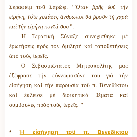
Σεραφεὶμ τοῦ Σαρώφ. “
Ὅταν βρῆς ἐσὺ τὴν
εἰρήνη, τότε χιλιάδες ἄνθρωποι θὰ βροῦν τὴ χαρὰ
καὶ τὴν εἰρήνη κοντά σου”
.
Ἡ Ἱερατική Σύναξη συνεχίσθηκε μέ
ἐρωτήσεις πρός τόν ὁμιλητή καί τοποθετήσεις
ἀπό τούς ἱερεῖς.
Ὁ Σεβασμιώτατος Μητροπολίτης μας
ἐξέφρασε τήν εὐγνωμοσύνη του γιά τήν
εἰσήγηση καί τήν παρουσία τοῦ π. Βενεδίκτου
καί ἔκλεισε μέ διοικητικά θέματα καί
συμβουλές πρός τούς ἱερεῖς. *
*
Ἡ εἰσήγηση τοῦ π. Βενεδίκτου