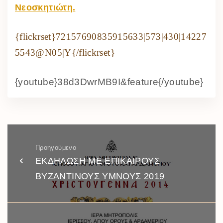
Νεοσκητιώτη.
{flickrset}72157690835915633|573|430|14227
5543@N05|Y{/flickrset}
{youtube}38d3DwrMB9I&feature{/youtube}
Προηγούμενο
ΕΚΔΗΛΩΣΗ ΜΕ ΕΠΙΚΑΙΡΟΥΣ
ΒΥΖΑΝΤΙΝΟΥΣ ΥΜΝΟΥΣ 2019