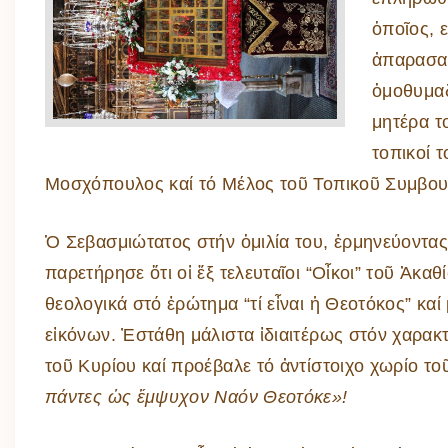
ὁποῖος, 
ἀπαρασαλ
ὁμοθυμαδ
μητέρα τ
τοπικοί 
Μοσχόπουλος καί τό Μέλος τοῦ Τοπικοῦ Συμβουλ
Ὁ Σεβασμιώτατος στήν ὁμιλία του, ἑρμηνεύοντας
παρετήρησε ὅτι οἱ ἕξ τελευταῖοι “Οἶκοι” τοῦ Ἀκα
θεολογικά στό ἐρώτημα “τί εἶναι ἡ Θεοτόκος” κα
εἰκόνων. Ἐστάθη μάλιστα ἰδιαιτέρως στόν χαρα
τοῦ Κυρίου καί προέβαλε τό ἀντίστοιχο χωρίο τ
πάντες ὡς ἔμψυχον Ναόν Θεοτόκε»!