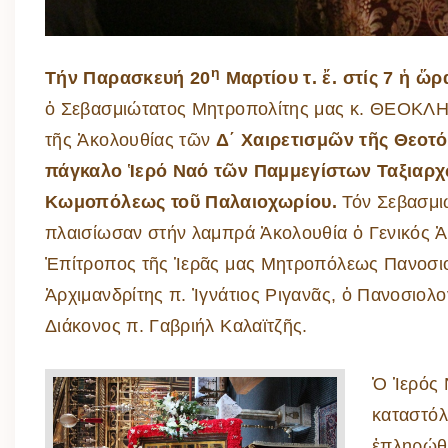
η
Τήν Παρασκευή 20
Μαρτίου τ. ἔ. στίς 7 ἡ ὥ
ὁ Σεβασμιώτατος Μητροπολίτης μας κ. ΘΕΟΚΛ
τῆς Ἀκολουθίας τῶν
Δ΄ Χαιρετισμῶν τῆς Θεοτ
πάγκαλο Ἱερό Ναό τῶν Παμμεγίστων Ταξιαρχ
Κωμοπόλεως τοῦ Παλαιοχωρίου.
Τόν Σεβασμι
πλαισίωσαν στήν λαμπρά Ἀκολουθία ὁ Γενικός Ἀ
Ἐπίτροπος τῆς Ἱερᾶς μας Μητροπόλεως Πανοσι
Ἀρχιμανδρίτης π. Ἰγνάτιος Ριγανᾶς, ὁ Πανοσιολ
Διάκονος π. Γαβριήλ Καλαϊτζῆς.
Ὁ Ἱερός 
καταστόλ
ἐπληρώθη