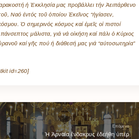
αρακοστή ἡ Ἐκκλησία μας προβάλλει τήν Ἀειπάρθενο
ῦ, Ναό ἐντός τοῦ ὁποίου Ἐκεῖνος “ἡγίασεν,
κόσμου. Ὁ σημερινός κόσμος καί ἐμεῖς οἱ πιστοί
πάνσεπτος μάλιστα, γιά νά οἰκήση καί πάλι ὁ Κύριος
ρανοῦ καί γῆς πού ἡ διάθεσή μας γιά “αὐτοσωτηρία”
tkit id=260]
Επόμενο
Ἡ Ἀρναία ἔνδακρυς ἐδεήθη ὑπέρ