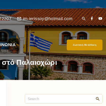
22207
im-ierissoy@hotmail.com
ΙΝΩΝΙΑ
Ζωντανή Μετάδοση
υ στό Παλαιοχώρι
είο
Ι”