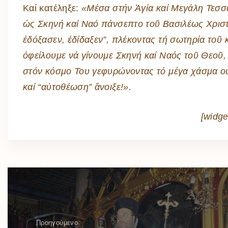
Καί κατέληξε:
«Μέσα στήν Ἁγία καί Μεγάλη Τεσσ
ὡς Σκηνή καί Ναό πάνσεπτο τοῦ Βασιλέως Χριστο
ἐδόξασεν, ἐδίδαξεν”, πλέκοντας τή σωτηρία τοῦ 
ὀφείλουμε νά γίνουμε Σκηνή καί Ναός τοῦ Θεοῦ, 
στόν κόσμο Του γεφυρώνοντας τό μέγα χάσμα οὐ
καί “αὐτοθέωση” ἄνοιξε!».
[widge
Προηγούμενο