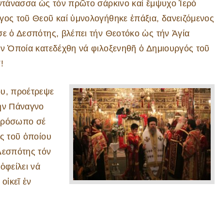
αντάνασσα ὡς τόν πρῶτο σάρκινο καί ἔμψυχο Ἱερό
γος τοῦ Θεοῦ καί ὑμνολογήθηκε ἐπάξια, δανειζόμενος
σε ὁ Δεσπότης, βλέπει τήν Θεοτόκο ὡς τήν Ἁγία
ήν Ὁποία κατεδέχθη νά φιλοξενηθῆ ὁ Δημιουργός τοῦ
!
ου, προέτρεψε
τήν Πάναγνο
 πρόσωπο σέ
ός τοῦ ὁποίου
Δεσπότης τόν
ὀφείλει νά
οἰκεῖ ἐν