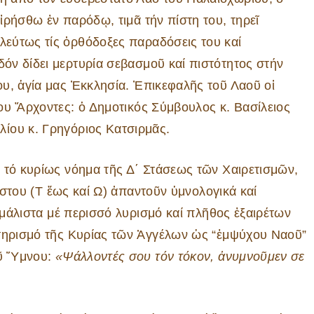
εἰρήσθω ἐν παρόδῳ, τιμᾶ τήν πίστη του, τηρεῖ
εύτως τίς ὀρθόδοξες παραδόσεις του καί
όν δίδει μερτυρία σεβασμοῦ καί πιστότητος στήν
ου, ἁγία μας Ἐκκλησία. Ἐπικεφαλῆς τοῦ Λαοῦ οἱ
του Ἄρχοντες: ὁ Δημοτικός Σύμβουλος κ. Βασίλειος
ίου κ. Γρηγόριος Κατσιρμᾶς.
 τό κυρίως νόημα τῆς Δ΄ Στάσεως τῶν Χαιρετισμῶν,
θίστου (Τ ἕως καί Ω) ἀπαντοῦν ὑμνολογικά καί
ί μάλιστα μέ περισσό λυρισμό καί πλῆθος ἐξαιρέτων
κτηρισμό τῆς Κυρίας τῶν Ἀγγέλων ὡς “ἐμψύχου Ναοῦ”
οῦ Ὕμνου:
«Ψάλλοντές σου τόν τόκον, ἀνυμνοῦμεν σε