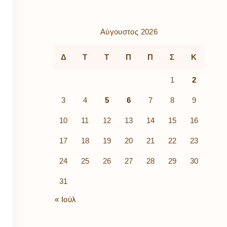
ρὰ
λίων
ικά
Αύγουστος 2026
κῶν
μός
Δ
Τ
Τ
Π
Π
Σ
Κ
ν
1
2
3
4
5
6
7
8
9
10
11
12
13
14
15
16
17
18
19
20
21
22
23
24
25
26
27
28
29
30
31
« Ιούλ