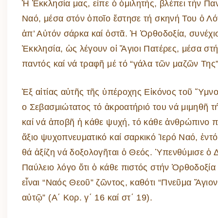
Ἡ Ἐκκλησία μας, εἶπε ὁ ὁμιλητής, βλέπει τήν Π
Ναό, μέσα στόν ὁποῖο ἔστησε τή σκηνή Του ὁ Λό
ἀπ’ Αὐτόν σάρκα καί ὀστᾶ. Ἡ Ὀρθοδοξία, συνέχι
Ἐκκλησία, ὡς λέγουν οἱ Ἅγιοι Πατέρες, μέσα στ
παντός καί νά τραφῆ μέ τό “γάλα τῶν μαζῶν Της”
Ἐξ αἰτίας αὐτῆς τῆς ὑπέροχης Εἰκόνος τοῦ Ὕμν
ο Σεβασμιώτατος τό ἀκροατήριό του νά μιμηθῆ 
καί νά ἀποβῆ ἡ κάθε ψυχή, τό κάθε ἀνθρώπινο
ἄξιο ψυχοπνευματικό καί σαρκικό Ἱερό Ναό, ἐντ
θά ἀξίζη νά δοξολογῆται ὁ Θεός. Ὑπενθύμισε ὁ 
Παύλειο λόγο ὅτι ὁ κάθε πιστός στήν Ὀρθοδοξία 
εἶναι “Ναός Θεοῦ” ζῶντος, καθότι “Πνεῦμα Ἅγιον 
αὐτῷ” (Α΄ Κορ. γ΄ 16 καί στ΄ 19).