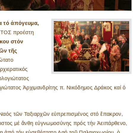
ρα τό ἀπόγευμα,
ΗΤΟΣ προέστη
όκου στόν
ῶν τῆς
ώτατο
ρχιερατικός
ολογιώτατος
ογιώτατος Ἀρχιμανδρίτης π. Νικόδημος Δράκος καί ὁ
Ναός τῶν Ταξιαρχῶν εὐπρεπισμένος στό ἔπακρον,
ιστος μέ ἄνθη εὐγνωμοσύνης πρός τήν Ἀειπάρθενο,
 ἀπό τόν εὐσεβέστατο Λαό τοῦ Παλαιοχωρίου, ὁ