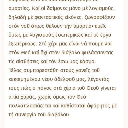
ἁμαρτίες. Καί οἱ δαίμονες μόνο μέ λογισμούς,
δηλαδή μέ φανταστικές εἰκόνες, ζωγραφίζουν
στόν νοῦ ὅπως θέλουν τήν ἁμαρτία• ἐμεῖς
ὅμως μέ λογισμούς ἐσωτερικῶς καί μέ ἔργα
ἐξωτερικῶς. Στό χέρι μας εἶναι νά ποῦμε ναί
στόν Θεό καί ὄχι στόν διάβολο φυλάσσοντας
τίς αἰσθήσεις καί τόν ἔσω μας κόσμο.
Τέλος συμπαρεστάθη στούς γονεῖς τοῦ
κεκοιμημένου νέου ἀδελφοῦ μας, λέγοντάς
τους πώς ὁ πόνος στά χέρια τοῦ Θεοῦ γίνεται
αἰτία χαρᾶς, χωρίς ὅμως τόν Θεό
πολλαπλασιάζεται καί καθίσταται ἀφόρητος μέ
τή συνεργία τοῦ διαβόλου.