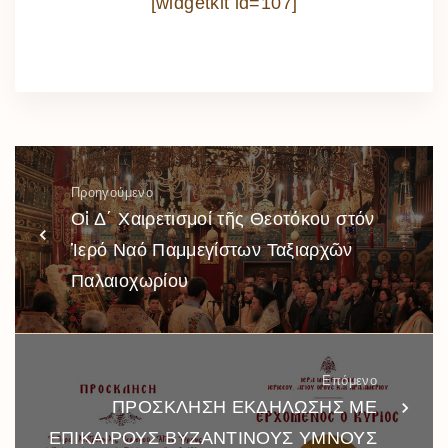
[widgetkit id=107]
Προηγούμενο
Οἱ Δ΄ Χαιρετισμοί τῆς Θεοτόκου στόν
Ἱερό Ναό Παμμεγίστων Ταξιαρχῶν
Παλαιοχωρίου
Επόμενο
ΠΡΟΣΚΛΗΣΗ ΕΚΔΗΛΩΣΗΣ ΜΕ
ΕΠΙΚΑΙΡΟΥΣ ΒΥΖΑΝΤΙΝΟΥΣ ΥΜΝΟΥΣ