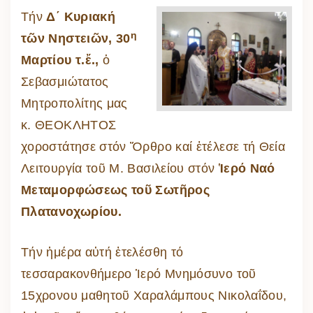
Τήν
Δ΄ Κυριακή
η
τῶν Νηστειῶν, 30
Μαρτίου τ.ἔ.,
ὁ
Σεβασμιώτατος
Μητροπολίτης μας
κ. ΘΕΟΚΛΗΤΟΣ
χοροστάτησε στόν Ὄρθρο καί ἐτέλεσε τή Θεία
Λειτουργία τοῦ Μ. Βασιλείου στόν
Ἱερό Ναό
Μεταμορφώσεως τοῦ Σωτῆρος
Πλατανοχωρίου.
Τήν ἡμέρα αὐτή ἐτελέσθη τό
τεσσαρακονθήμερο Ἱερό Μνημόσυνο τοῦ
15χρονου μαθητοῦ Χαραλάμπους Νικολαΐδου,