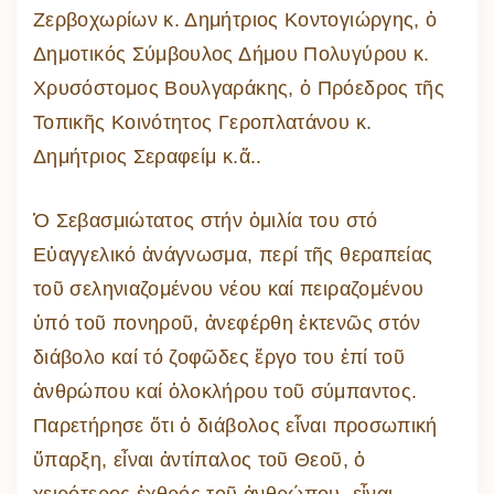
Ζερβοχωρίων κ. Δημήτριος Κοντογιώργης, ὁ
Δημοτικός Σύμβουλος Δήμου Πολυγύρου κ.
Χρυσόστομος Βουλγαράκης, ὁ Πρόεδρος τῆς
Τοπικῆς Κοινότητος Γεροπλατάνου κ.
Δημήτριος Σεραφείμ κ.ἄ..
Ὁ Σεβασμιώτατος στήν ὁμιλία του στό
Εὐαγγελικό ἀνάγνωσμα, περί τῆς θεραπείας
τοῦ σεληνιαζομένου νέου καί πειραζομένου
ὑπό τοῦ πονηροῦ, ἀνεφέρθη ἐκτενῶς στόν
διάβολο καί τό ζοφῶδες ἔργο του ἐπί τοῦ
ἀνθρώπου καί ὁλοκλήρου τοῦ σύμπαντος.
Παρετήρησε ὅτι ὁ διάβολος εἶναι προσωπική
ὕπαρξη, εἶναι ἀντίπαλος τοῦ Θεοῦ, ὁ