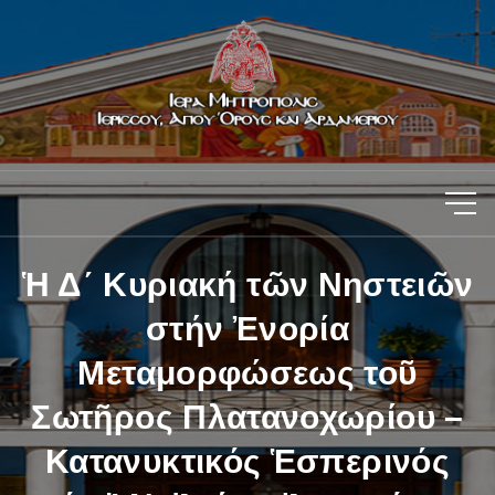
Ἡ Δ΄ Κυριακή τῶν Νηστειῶν
στήν Ἐνορία
Μεταμορφώσεως τοῦ
Σωτῆρος Πλατανοχωρίου –
Κατανυκτικός Ἑσπερινός