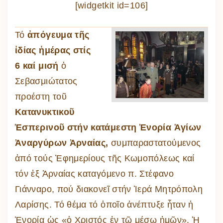
[widgetkit id=106]
Τό
ἀπόγευμα τῆς
ἰδίας ἡμέρας στίς
6 καί μισή
ὁ
Σεβασμιώτατος
προέστη τοῦ
Κατανυκτικοῦ
Ἑσπερινοῦ στήν κατάμεστη Ἐνορία Ἁγίων
Ἀναργύρων Ἀρναίας,
συμπαραστατούμενος
ἀπό τούς Ἐφημερίους τῆς Κωμοπόλεως καί
τόν ἐξ Ἀρναίας καταγόμενο π. Στέφανο
Γιάνναρο, πού διακονεῖ στήν Ἱερά Μητρόπολη
Λαρίσης. Τό θέμα τό ὁποῖο ἀνέπτυξε ἦταν ἡ
Ἐνορία ὡς «ὁ Χριστός ἐν τῷ μέσῳ ἡμῶν». Ἡ