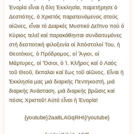
Ἐνορία εἶναι ἡ ὅλη Ἐκκλησία, παρετήρησε ὁ
Δεσπότης, ὁ Χριστός παρατεινόμενος στούς
αἰῶνες, εἶναι τό Διαρκές Μυστικό Δεῖπνο πού ὁ
Κύριος τελεῖ καί παρακάθηνται συνδαιτυμόνες
στή δεσποτική φιλοξενία οἱ Ἀπόστολοί Του, ἡ
Θεοτόκος, ὁ Πρόδρομος, οἱ Ἅγιοι, οἱ
Μάρτυρες, οἱ Ὅσιοι, ὁ Ἱ. Κλῆρος καί ὁ Λαός
τοῦ Θεοῦ, ἔκπαλαι καί ἕως τοῦ αἰῶνος. Εἶναι ἡ
Ἐκκλησία μας μιά διαρκής Πεντηκοστή, μιά
διαρκής Ἀνάσταση, μιά διαρκής βρῶσις καί
πόσις Χριστοῦ! Αὐτό εἶναι ἡ Ἐνορία!
{youtube}2aa8LAGqRHI{/youtube}