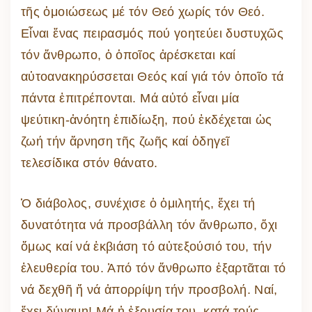
τῆς ὁμοιώσεως μέ τόν Θεό χωρίς τόν Θεό.
Εἶναι ἕνας πειρασμός πού γοητεύει δυστυχῶς
τόν ἄνθρωπο, ὁ ὁποῖος ἀρέσκεται καί
αὐτοανακηρύσσεται Θεός καί γιά τόν ὁποῖο τά
πάντα ἐπιτρέπονται. Μά αὐτό εἶναι μία
ψεύτικη-ἀνόητη ἐπιδίωξη, πού ἐκδέχεται ὡς
ζωή τήν ἄρνηση τῆς ζωῆς καί ὁδηγεῖ
τελεσίδικα στόν θάνατο.
Ὁ διάβολος, συνέχισε ὁ ὁμιλητής, ἔχει τή
δυνατότητα νά προσβάλλη τόν ἄνθρωπο, ὄχι
ὅμως καί νά ἐκβιάση τό αὐτεξούσιό του, τήν
ἐλευθερία του. Ἀπό τόν ἄνθρωπο ἐξαρτᾶται τό
νά δεχθῆ ἤ νά ἀπορρίψη τήν προσβολή. Ναί,
ἔχει δύναμη! Μά ἡ ἐξουσία του, κατά τούς