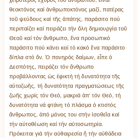
χειρότερος ἐχθρός τοῦ ἀνθρώπου, εἶναι
θεοκτόνος καί ἀνθρωποκτόνος μαζί, πατέρας
τοῦ ψεύδους καί τῆς ἀπάτης, παράσιτο πού
περιπαίζει καί πειράζει τήν ὅλη δημιουργία τοῦ
Θεοῦ καί τόν ἄνθρωπο, ἕνα προσωπικό
παράσιτο πού κάνει καί τό κακό ἕνα παράσιτο
δίπλα στό ὄν. Ὁ πονηρός δαίμων, εἶπε ὁ
Δεσπότης, πειράζει τόν ἄνθρωπο
προβάλλοντας ὡς ἐφικτή τή δυνατότητα τῆς
αὐτοζωῆς, τή δυνατότητα πραγματώσεως τῆς
ζωῆς χωρίς τόν Θεό, μακριά ἀπ’ τόν Θεό, τή
δυνατότητα νά φτάνη τό πλάσμα ὁ κτιστός
ἄνθρωπος, ἀπό μόνος του στήν ἰσοθεΐα καί
τήν αὐτοθέωση καί τήν αὐτοσωτηρία.
Πρόκειται γιά τήν αὐθαιρεσία ἤ τήν αὐθάδεια