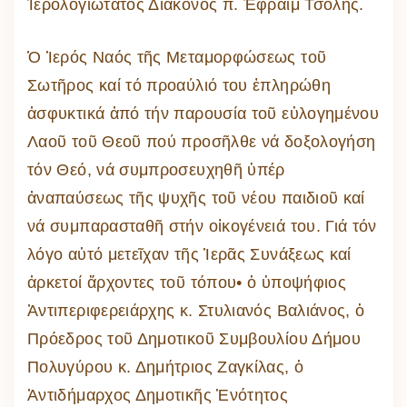
Ἱερολογιώτατος Διάκονος π. Ἐφραίμ Τσόλης.
Ὁ Ἱερός Ναός τῆς Μεταμορφώσεως τοῦ
Σωτῆρος καί τό προαύλιό του ἐπληρώθη
ἀσφυκτικά ἀπό τήν παρουσία τοῦ εὐλογημένου
Λαοῦ τοῦ Θεοῦ πού προσῆλθε νά δοξολογήση
τόν Θεό, νά συμπροσευχηθῆ ὑπέρ
ἀναπαύσεως τῆς ψυχῆς τοῦ νέου παιδιοῦ καί
νά συμπαρασταθῆ στήν οἰκογένειά του. Γιά τόν
λόγο αὐτό μετεῖχαν τῆς Ἱερᾶς Συνάξεως καί
ἀρκετοί ἄρχοντες τοῦ τόπου• ὁ ὑποψήφιος
Ἀντιπεριφερειάρχης κ. Στυλιανός Βαλιάνος, ὁ
Πρόεδρος τοῦ Δημοτικοῦ Συμβουλίου Δήμου
Πολυγύρου κ. Δημήτριος Ζαγκίλας, ὁ
Ἀντιδήμαρχος Δημοτικῆς Ἑνότητος