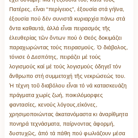
Πατέρες, εἶναι “περίγειος”, ἐξουσία στά γήϊνα,
ἐξουσία πού δέν συνιστᾶ κυριαρχία πάνω στά
ὄντα καθαυτά, ἀλλά εἶναι πειρασμός τῆς
ἐλευθερίας τῶν ὄντων πού ὁ Θεός δοκιμάζει
παραχωρώντας τούς πειρασμούς. Ὁ διάβολος,
τόνισε ὁ Δεσπότης, πειράζει μέ τούς
λογισμούς καί μέ τούς λογισμούς ὁδηγεῖ τόν
ἄνθρωπο στή συμμετοχή τῆς νεκρώσεώς του.
Ἡ τέχνη τοῦ διαβόλου εἶναι τό νά κατασκευάζη
πράγματα χωρίς ζωή, ποικιλόμορφες
φαντασίες, κενούς λόγους,εἰκόνες,
χρησιμοποιώντας ἀκατανόμαστα κι ἀναρίθμητα
πονηρά τεχνάσματα, παίρνοντας ἀφορμή,
δυστυχῶς, ἀπό τά πάθη πού φωλιάζουν μέσα