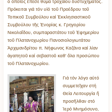
ὁ ὁποῖος ἔπεσε θύμα τροχαίου δυστυχήματος.
Πρόκειται γιά τόν υἱό τοῦ Προέδρου τοῦ
Τοπικοῦ Συμβούλου καί Ἐκκλησιαστικοῦ
Συμβούλου τῆς Ἐνορίας κ. Γρηγορίου
Νικολαΐδου, συμπαραστάτου τοῦ Ἐφημερίου
τοῦ Πλατανοχωρίου Πανοσιολογιωτάτου
Ἀρχιμανδρίτου π. Νήφωνος Καζάνα καί λίαν
ἀγαπητοῦ καί σεβαστοῦ καθ’ ὅλα προσώπου
τοῦ Πλατανοχωρίου.
Γιά τόν λόγο αὐτό
συμμετεῖχαν στή
Θεία Λειτουργία ἤ
προσῆλθαν στό
Ἱερό Μνημόσυνο,