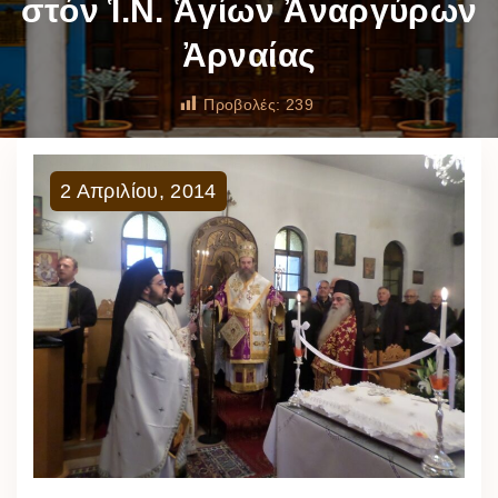
στόν Ἱ.Ν. Ἁγίων Ἀναργύρων
Ἀρναίας
Προβολές:
239
2
Απριλίου
,
2014