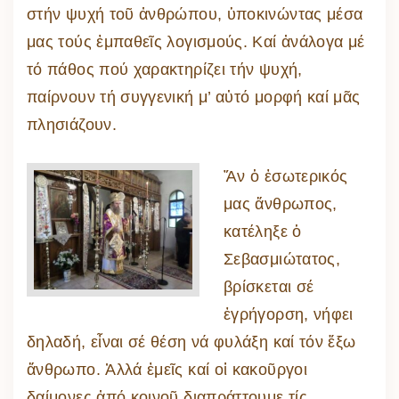
στήν ψυχή τοῦ ἀνθρώπου, ὑποκινώντας μέσα
μας τούς ἐμπαθεῖς λογισμούς. Καί ἀνάλογα μέ
τό πάθος πού χαρακτηρίζει τήν ψυχή,
παίρνουν τή συγγενική μ’ αὐτό μορφή καί μᾶς
πλησιάζουν.
Ἄν ὁ ἐσωτερικός
μας ἄνθρωπος,
κατέληξε ὁ
Σεβασμιώτατος,
βρίσκεται σέ
ἐγρήγορση, νήφει
δηλαδή, εἶναι σέ θέση νά φυλάξη καί τόν ἔξω
ἄνθρωπο. Ἀλλά ἐμεῖς καί οἱ κακοῦργοι
δαίμονες ἀπό κοινοῦ διαπράττουμε τίς