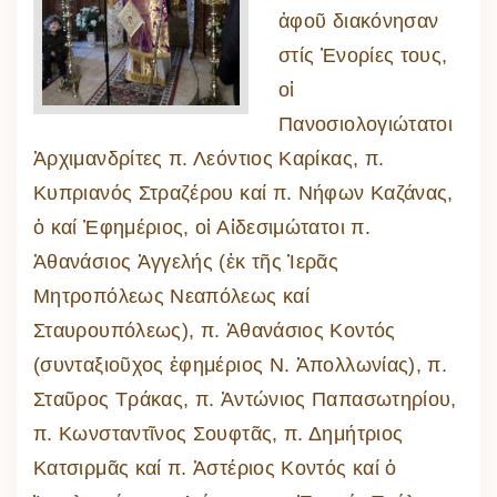
ἀφοῦ διακόνησαν
στίς Ἐνορίες τους,
οἱ
Πανοσιολογιώτατοι
Ἀρχιμανδρίτες π. Λεόντιος Καρίκας, π.
Κυπριανός Στραζέρου καί π. Νήφων Καζάνας,
ὁ καί Ἐφημέριος, οἱ Αἰδεσιμώτατοι π.
Ἀθανάσιος Ἀγγελής (ἐκ τῆς Ἱερᾶς
Μητροπόλεως Νεαπόλεως καί
Σταυρουπόλεως), π. Ἀθανάσιος Κοντός
(συνταξιοῦχος ἐφημέριος Ν. Ἀπολλωνίας), π.
Σταῦρος Τράκας, π. Ἀντώνιος Παπασωτηρίου,
π. Κωνσταντῖνος Σουφτᾶς, π. Δημήτριος
Κατσιρμᾶς καί π. Ἀστέριος Κοντός καί ὁ