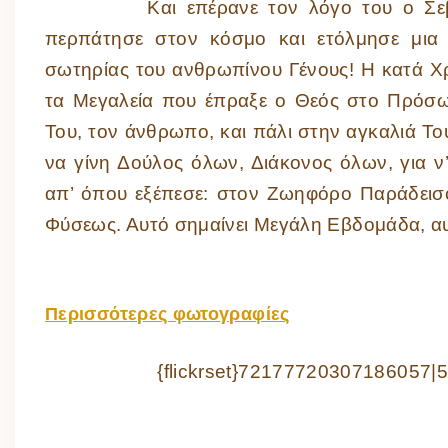
Και επέρανε τον λόγο του ο Σεβασμ
περπάτησε στον κόσμο και ετόλμησε μια 
σωτηρίας του ανθρωπίνου Γένους! Η κατά Χρ
τα Μεγαλεία που έπραξε ο Θεός στο Πρόσω
Του, τον άνθρωπο, και πάλι στην αγκαλιά Το
να γίνη Δούλος όλων, Διάκονος όλων, για 
απ’ όπου εξέπεσε: στον Ζωηφόρο Παράδεισο
Φύσεως. Αυτό σημαίνει Μεγάλη Εβδομάδα, αυ
Περισσότερες φωτογραφίες
{flickrset}72177720307186057|