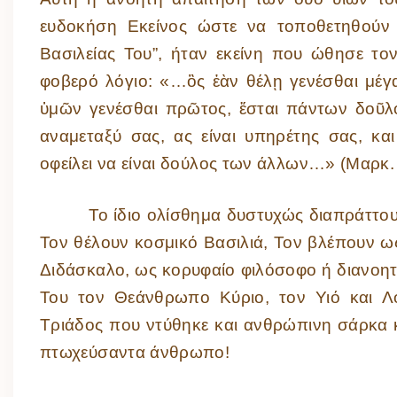
ευδοκήση Εκείνος ώστε να τοποθετηθούν 
Βασιλείας Του”, ήταν εκείνη που ώθησε τ
φοβερό λόγιο: «…ὃς ἐὰν θέλῃ γενέσθαι μέγα
ὑμῶν γενέσθαι πρῶτος, ἔσται πάντων δοῦλ
αναμεταξύ σας, ας είναι υπηρέτης σας, κα
οφείλει να είναι δούλος των άλλων…» (Μαρκ. ι
Το ίδιο ολίσθημα δυστυχώς διαπράττουν κ
Τον θέλουν κοσμικό Βασιλιά, Τον βλέπουν 
Διδάσκαλο, ως κορυφαίο φιλόσοφο ή διανοη
Του τον Θεάνθρωπο Κύριο, τον Υιό και Λ
Τριάδος που ντύθηκε και ανθρώπινη σάρκα κ
πτωχεύσαντα άνθρωπο!