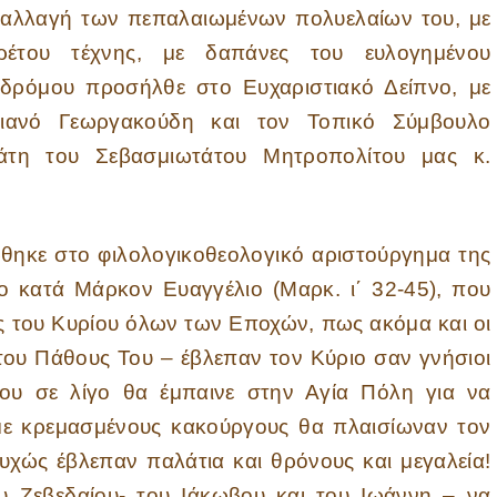
λαγή των πεπαλαιωμένων πολυελαίων του, με
ιρέτου τέχνης, με δαπάνες του ευλογημένου
δρόμου προσήλθε στο Ευχαριστιακό Δείπνο, με
λιανό Γεωργακούδη και τον Τοπικό Σύμβουλο
γάτη του Σεβασμιωτάτου Μητροπολίτου μας κ.
ηκε στο φιλολογικοθεολογικό αριστούργημα της
ο κατά Μάρκον Ευαγγέλιο (Μαρκ. ι΄ 32-45), που
ές του Κυρίου όλων των Εποχών, πως ακόμα και οι
του Πάθους Του – έβλεπαν τον Κύριο σαν γνήσιοι
που σε λίγο θα έμπαινε στην Αγία Πόλη για να
 με κρεμασμένους κακούργους θα πλαισίωναν τον
τυχώς έβλεπαν παλάτια και θρόνους και μεγαλεία!
 Ζεβεδαίου- του Ιάκωβου και του Ιωάννη – να