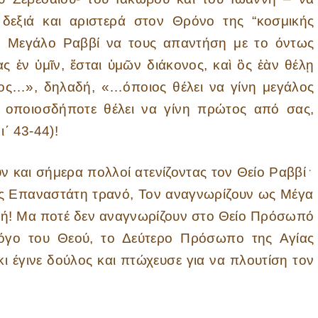
δεξιά και αριστερά στον Θρόνο της “κοσμικής
ον Μεγάλο Ραββί να τους απαντήση με το όντως
ς ἐν ὑμῖν, ἔσται ὑμῶν διάκονος, καὶ ὃς ἐὰν θέλῃ
ος…», δηλαδή, «…όποιος θέλει να γίνη μεγάλος
ι οποιοσδήποτε θέλει να γίνη πρώτος από σας,
΄ 43-44)!
αι σήμερα πολλοί ατενίζοντας τον Θείο Ραββί
﮲
ως Επαναστάτη τρανό, Τον αναγνωρίζουν ως Μέγα
τή! Μα ποτέ δεν αναγνωρίζουν στο Θείο Πρόσωπό
όγο του Θεού, το Δεύτερο Πρόσωπο της Αγίας
ι έγινε δούλος και πτώχευσε για να πλουτίση τον