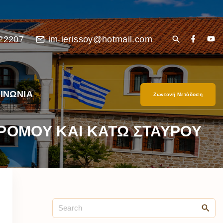
22207
im-ierissoy@hotmail.com
ΙΝΩΝΙΑ
Ζωντανή Μετάδοση
ΔΡΟΜΟΥ ΚΑΙ ΚΑΤΩ ΣΤΑΥΡΟΥ
είο
Ι”