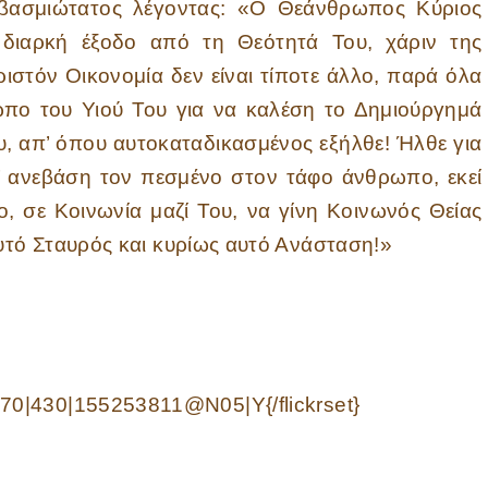
ιώτατος λέγοντας: «Ο Θεάνθρωπος Κύριος
διαρκή έξοδο από τη Θεότητά Του, χάριν της
ιστόν Οικονομία δεν είναι τίποτε άλλο, παρά όλα
πο του Υιού Του για να καλέση το Δημιούργημά
υ, απ’ όπου αυτοκαταδικασμένος εξήλθε! Ήλθε για
ν’ ανεβάση τον πεσμένο στον τάφο άνθρωπο, εκεί
, σε Κοινωνία μαζί Του, να γίνη Κοινωνός Θείας
τό Σταυρός και κυρίως αυτό Ανάσταση!»
570|430|155253811@N05|Y{/flickrset}