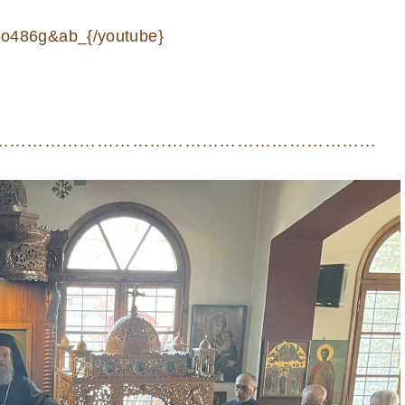
6o486g&ab_{/youtube}
…………………………………………………………