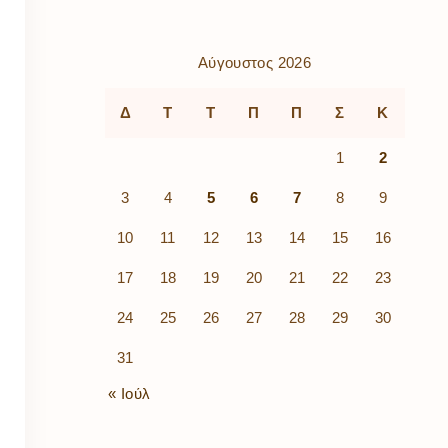
ρὰ
λίων
ικά
Αύγουστος 2026
κῶν
μός
Δ
Τ
Τ
Π
Π
Σ
Κ
ν
1
2
3
4
5
6
7
8
9
10
11
12
13
14
15
16
17
18
19
20
21
22
23
24
25
26
27
28
29
30
31
« Ιούλ