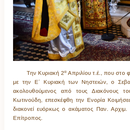
α
Την Κυριακή 2
Απριλίου τ.έ., που στο 
με την Ε΄ Κυριακή των Νηστειών, ο Σε
ακολουθούμενος από τους Διακόνους το
Κωτινούδη, επεσκέφθη την Ενορία Κοιμήσε
διακονεί ευόρκως ο ακάματος Παν. Αρχιμ. 
Επίτροπος.