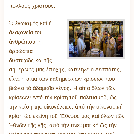
πολλούς χριστούς.
Ὁ ἐγωϊσμός καί ἡ
ἀλαζονεία τοῦ
ἀνθρώπου, ἡ
ἀρρώστια
δυστυχῶς καί τῆς
σημερινῆς μας ἐποχῆς, κατέληξε ὁ Δεσπότης,
εἶναι ἡ αἰτία τῶν καθημερινῶν κρίσεων πού
βιώνει τό ἀδαμιαῖο γένος. Ἡ αἰτία ὅλων τῶν
κρίσεων! Ἀπό τήν κρίση τοῦ πολιτισμοῦ, ὥς
τήν κρίση τῆς οἰκογένειας, ἀπό τήν οἰκονομική
κρίση ὥς ἐκείνη τοῦ Ἔθνους μας καί ὅλων τῶν
Ἐθνῶν τῆς γῆς, ἀπό τήν πνευματική ὥς τήν