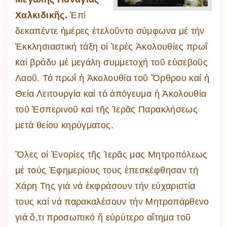
Χαλκιδικῆς.
Ἐπί
δεκαπέντε ἡμέρες ἐτελοῦντο σύμφωνα μέ τήν
Ἐκκλησιαστική τάξη οἱ Ἱερές Ἀκολουθίες πρωΐ
καί βράδυ μέ μεγάλη συμμετοχή τοῦ εὐσεβοῦς
Λαοῦ. Τό πρωΐ ἡ Ἀκολουθία τοῦ Ὄρθρου καί ἡ
Θεία Λειτουργία καί τό ἀπόγευμα ἡ Ἀκολουθία
τοῦ Ἑσπερινοῦ καί τῆς Ἱερᾶς Παρακλήσεως
μετά θείου κηρύγματος.
Ὅλες οἱ Ἐνορίες τῆς Ἱερᾶς μας Μητροπόλεως
μέ τούς Ἐφημερίους τους ἐπεσκέφθησαν τή
Χάρη Της γιά νά ἐκφράσουν τήν εὐχαριστία
τους καί νά παρακαλέσουν τήν Μητροπάρθενο
γιά ὅ,τι προσωπικό ἤ εὐρύτερο αἴτημα τοῦ