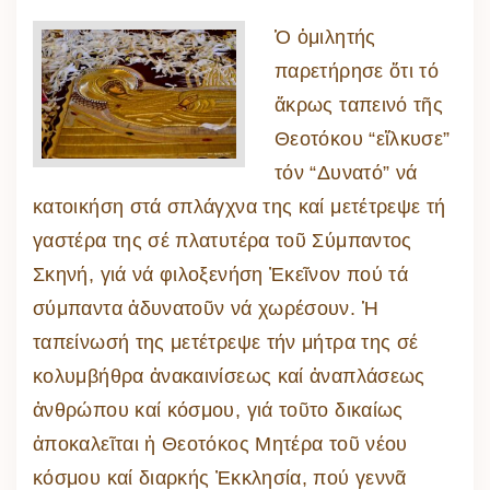
Ὁ ὁμιλητής
παρετήρησε ὅτι τό
ἄκρως ταπεινό τῆς
Θεοτόκου “εἵλκυσε”
τόν “Δυνατό” νά
κατοικήση στά σπλάγχνα της καί μετέτρεψε τή
γαστέρα της σέ πλατυτέρα τοῦ Σύμπαντος
Σκηνή, γιά νά φιλοξενήση Ἐκεῖνον πού τά
σύμπαντα ἀδυνατοῦν νά χωρέσουν. Ἡ
ταπείνωσή της μετέτρεψε τήν μήτρα της σέ
κολυμβήθρα ἀνακαινίσεως καί ἀναπλάσεως
ἀνθρώπου καί κόσμου, γιά τοῦτο δικαίως
ἀποκαλεῖται ἡ Θεοτόκος Μητέρα τοῦ νέου
κόσμου καί διαρκής Ἐκκλησία, πού γεννᾶ