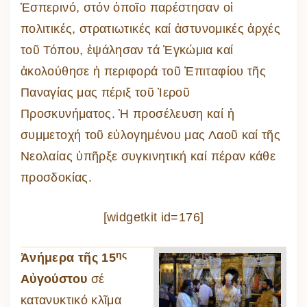
Ἑσπερινό, στόν ὁποῖο παρέστησαν οἱ
πολιτικές, στρατιωτικές καί ἀστυνομικές ἀρχές
τοῦ Τόπου, ἐψάλησαν τά Ἐγκώμια καί
ἀκολούθησε ἡ περιφορά τοῦ Ἐπιταφίου τῆς
Παναγίας μας πέριξ τοῦ Ἱεροῦ
Προσκυνήματος. Ἡ προσέλευση καί ἡ
συμμετοχή τοῦ εὐλογημένου μας Λαοῦ καί τῆς
Νεολαίας ὑπῆρξε συγκινητική καί πέραν κάθε
προσδοκίας.
[widgetkit id=176]
ης
Ἀνήμερα τῆς 15
Αὐγούστου
σέ
κατανυκτικό κλῖμα