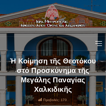
Ἡ Κοίμηση τῆς Θεοτόκου
στό Προσκύνημα τῆς
Μεγάλης Παναγίας
Χαλκιδικῆς
Προβολές:
170