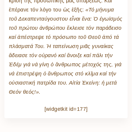
κρίση τῆς προσωπικῆς μας ὑπάρξεως. Καί
ἐπέρανε τόν λόγο του ὡς ἑξῆς:
«Τό μήνυμα
τοῦ Δεκαπενταύγουστου εἶναι ἕνα: Ὁ ἐγωϊσμός
τοῦ πρώτου ἀνθρώπου ἔκλεισε τόν παράδεισο
καί ἀπέστρεψε τό πρόσωπο τοῦ Θεοῦ ἀπό τά
πλάσματά Του. Ἡ ταπείνωση μιᾶς γυναίκας
ἄδειασε τόν οὐρανό καί ἄνοιξε καί πάλι τήν
Ἐδέμ γιά νά γίνη ὁ ἄνθρωπος μέτοχός της, γιά
νά ἐπιστρέψη ὁ ἄνθρωπος στό κλῖμα καί τήν
οὐσιαστική πατρίδα του. Αἰτία Ἐκείνη: ἡ μετά
Θεόν θεός!».
[widgetkit id=177]