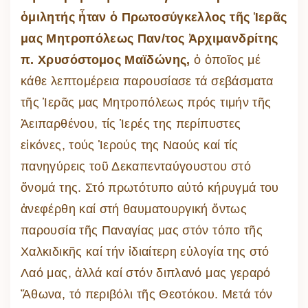
ὁμιλητής ἦταν ὁ Πρωτοσύγκελλος τῆς Ἱερᾶς
μας Μητροπόλεως Παν/τος Ἀρχιμανδρίτης
π. Χρυσόστομος Μαϊδώνης,
ὁ ὁποῖος μέ
κάθε λεπτομέρεια παρουσίασε τά σεβάσματα
τῆς Ἱερᾶς μας Μητροπόλεως πρός τιμήν τῆς
Ἀειπαρθένου, τίς Ἱερές της περίπυστες
εἰκόνες, τούς Ἱερούς της Ναούς καί τίς
πανηγύρεις τοῦ Δεκαπενταύγουστου στό
ὄνομά της. Στό πρωτότυπο αὐτό κήρυγμά του
ἀνεφέρθη καί στή θαυματουργική ὄντως
παρουσία τῆς Παναγίας μας στόν τόπο τῆς
Χαλκιδικῆς καί τήν ἰδιαίτερη εὐλογία της στό
Λαό μας, ἀλλά καί στόν διπλανό μας γεραρό
Ἄθωνα, τό περιβόλι τῆς Θεοτόκου. Μετά τόν