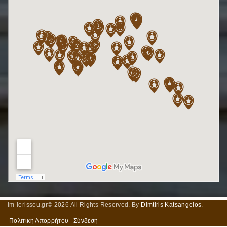
im-ierissou.gr©
2026
All Rights Reserved. By
Dimtiris Katsangelos
.
Πολιτική Απορρήτου
Σύνδεση