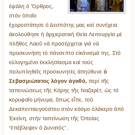
ἐψάλη ὁ Ὄρθρος,
στόν ὁποῖο
ἐχοροστάτησε ὁ Δεσπότης μας καί συνέχεια
ἀκολούθησε ἡ ἀρχιερατική Θεία Λειτουργία μέ
πλῆθος Λαοῦ νά προσέρχεται γιά νά
προσκυνήση τό πάνσεπτο εἰκόνισμά της. Στό
εὐλογημένο ἐκκλησίασμα καί τούς
πολυπληθεῖς προσκυνητές ἀπηύθυνε
ὁ
Σεβασμιώτατος λόγον ἀγαθό,
περί τῆς
ταπεινώσεως τῆς Κόρης τῆς Ναζαρέτ, ὡς τό
κορυφαῖο μήνυμα, ὅπως εἶπε, τοῦ
Δεκαπενταυγούστου στόν κόσμο ὁλάκερο ἀπό
Ἐκείνη, στήν ταπείνωση τῆς Ὁποίας
“ἐπέβλεψεν ὁ Δυνατός”.