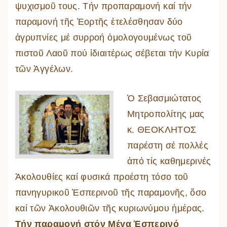
ψυχισμοῦ τους. Τήν προπαραμονή καί τήν
παραμονή τῆς Ἑορτῆς ἐτελέσθησαν δύο
ἀγρυπνίες μέ συρροή ὁμολογουμένως τοῦ
πιστοῦ Λαοῦ πού ἰδιαιτέρως σέβεται τήν Κυρία
τῶν Ἀγγέλων.
Ὁ Σεβασμιώτατος
Μητροπολίτης μας
κ. ΘΕΟΚΛΗΤΟΣ
παρέστη σέ πολλές
ἀπό τίς καθημερινές
Ἀκολουθίες καί φυσικά προέστη τόσο τοῦ
πανηγυρικοῦ Ἑσπερινοῦ τῆς παραμονῆς, ὅσο
καί τῶν Ἀκολουθιῶν τῆς κυριωνύμου ἡμέρας.
Τήν παραμονή στόν Μέγα Ἑσπερινό