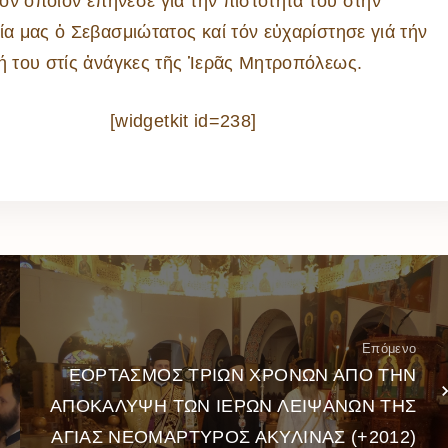
τόν ὁποῖον ἐπήνεσε γιά τήν πιστότητά του στήν
α μας ὁ Σεβασμιώτατος καί τόν εὐχαρίστησε γιά τήν
 του στίς ἀνάγκες τῆς Ἱερᾶς Μητροπόλεως.
[widgetkit id=238]
Επόμενο
ΕΟΡΤΑΣΜΟΣ ΤΡΙΩΝ ΧΡΟΝΩΝ ΑΠΟ ΤΗΝ
ΑΠΟΚΑΛΥΨΗ ΤΩΝ ΙΕΡΩΝ ΛΕΙΨΑΝΩΝ ΤΗΣ
ΑΓΙΑΣ ΝΕΟΜΑΡΤΥΡΟΣ ΑΚΥΛΙΝΑΣ (+2012)