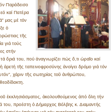
τόν Παράδεισο
Θεό καί Πατέρα
ά” μας μέ τόν
ηξε ὁ
ρρώστιας τῆς
ία γιά τούς
ες στήν
 τά ὅριά του, πού ἀναγνωρίζει πώς ὅ,τι ὡραῖο καί
 ἀρετή τῆς ταπεινοφροσύνης ἀνοίγει δρόμο γιά τόν
υτόν”, χάριν τῆς σωτηρίας τοῦ ἀνθρώπου,
θεοδίδακτη.
οῦ ἐκκλησιάσματος, ἀκολουθούμενος ἀπό ὅλη τήν
ιά του, προέστη ὁ Δήμαρχος Βόλβης κ. Διαμαντής