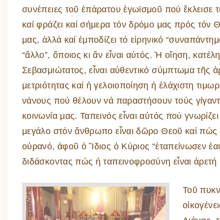
συνέπειες τοῦ ἐπάρατου ἐγωϊσμοῦ πού ἔκλεισε 
καί φράζει καί σήμερα τόν δρόμο μας πρός τόν 
μας, ἀλλά καί ἐμποδίζει τό εἰρηνικό “συναπάντημ
“ἄλλο”, ὅποιος κι ἄν εἶναι αὐτός. Ἡ οἴηση, κατέλ
Σεβασμιώτατος, εἶναι αὐθεντικό σύμπτωμα τῆς ἀ
μετριότητας καί ἡ γελοιοποίηση ἡ ἐλάχιστη τιμωρ
νάνους πού θέλουν νά παραστήσουν τούς γίγαντ
κοινωνία μας. Ταπεινός εἶναι αὐτός πού γνωρίζει
μεγάλο στόν ἄνθρωπο εἶναι δῶρο Θεοῦ καί πώς ἡ
οὐρανό, ἀφοῦ ὁ Ἴδιος ὁ Κύριος “ἐταπείνωσεν ἑα
διδάσκοντας πώς ἡ ταπεινοφροσύνη εἶναι ἀρετή 
Τοῦ πυκν
οἰκογένε