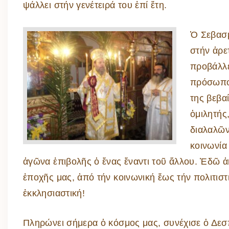
ψάλλει στήν γενέτειρά του ἐπί ἔτη.
Ὁ Σεβασμ
στήν ἀρε
προβάλλε
πρόσωπο 
της βεβα
ὁμιλητής
διαλαλῶν
κοινωνία
ἀγῶνα ἐπιβολῆς ὁ ἕνας ἔναντι τοῦ ἄλλου. Ἐδῶ ἀ
ἐποχῆς μας, ἀπό τήν κοινωνική ἕως τήν πολιτιστι
ἐκκλησιαστική!
Πληρώνει σήμερα ὁ κόσμος μας, συνέχισε ὁ Δεσπ