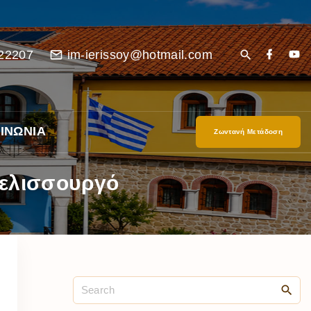
22207
im-ierissoy@hotmail.com
ΙΝΩΝΙΑ
Ζωντανή Μετάδοση
Μελισσουργό
είο
Ι”