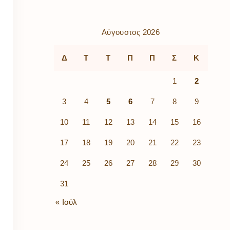
ρὰ
λίων
ικά
Αύγουστος 2026
κῶν
μός
Δ
Τ
Τ
Π
Π
Σ
Κ
ν
1
2
3
4
5
6
7
8
9
10
11
12
13
14
15
16
17
18
19
20
21
22
23
24
25
26
27
28
29
30
31
« Ιούλ