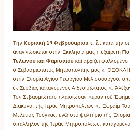
η
Τήν
Κυριακή 1
Φεβρουαρίου τ. ἔ.
, κατά τήν ὁ
ἀναγινώσκεται στήν Ἐκκλησία μας ἡ ἐξαίρετη
Πα
Τελώνου καί Φαρισαίου
καί ἀρχίζει ψαλλόμενο 
ὁ Σεβασμιώτατος Μητροπολίτης μας κ. ΘΕΟΚΛ
στήν Ἐνορία Ἁγίου Γεωργίου Μελισσουργοῦ, ὅπ
ἐκ Σερβίας καταγόμενος Αἰδεσιμώτατος π. Ἀλέξα
Τόν Σεβασμιώτατο πλαισίωσαν πέραν τοῦ Ἐφημε
Διάκονοι τῆς Ἱερᾶς Μητροπόλεως π. Ἐφραίμ Τσό
Μελέτιος Τσόγκας, ἐνῶ στό ψαλτήριο τῆς Ἐνορία
ὑπάλληλος τῆς Ἱερᾶς Μητροπόλεως, καταγόμενο