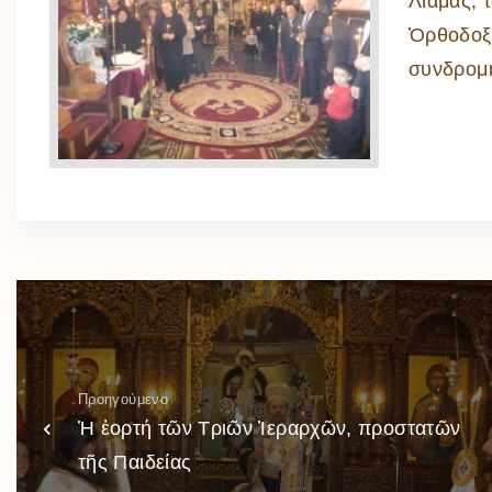
Λιάμας, 
Ὀρθοδοξί
συνδρομή
Προηγούμενο
Ἡ ἑορτή τῶν Τριῶν Ἱεραρχῶν, προστατῶν
τῆς Παιδείας