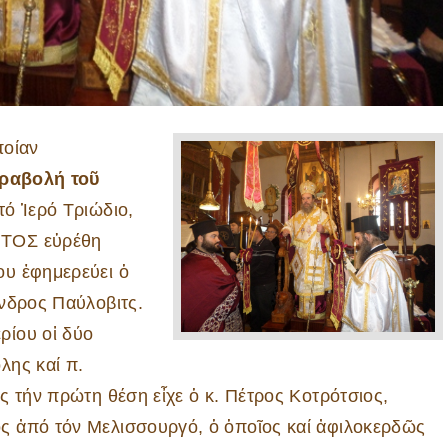
ποίαν
ραβολή τοῦ
τό Ἱερό Τριώδιο,
ΗΤΟΣ εὑρέθη
ου ἐφημερεύει ὁ
νδρος Παύλοβιτς.
ρίου οἱ δύο
λης καί π.
ς τήν πρώτη θέση εἶχε ὁ κ. Πέτρος Κοτρότσιος,
ς ἀπό τόν Μελισσουργό, ὁ ὁποῖος καί ἀφιλοκερδῶς