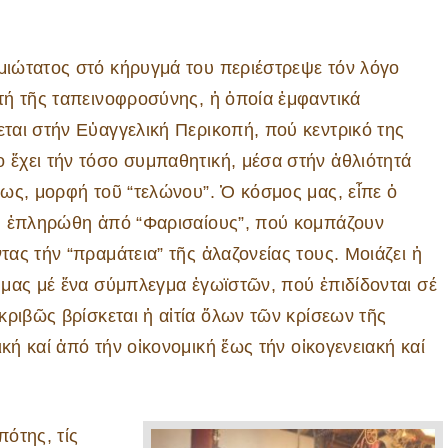
ιώτατος στό κήρυγμά του περιέστρεψε τόν λόγο
τή τῆς ταπεινοφροσύνης, ἡ ὁποία ἐμφαντικά
ται στήν Εὐαγγελική Περικοπή, πού κεντρικό της
ἔχει τήν τόσο συμπαθητική, μέσα στήν ἀθλιότητά
ίως, μορφή τοῦ “τελώνου”. Ὁ κόσμος μας, εἶπε ὁ
, ἐπληρώθη ἀπό “Φαρισαίους”, πού κομπάζουν
τας τήν “πραμάτεια” τῆς ἀλαζονείας τους. Μοιάζει ἡ
 μας μέ ἕνα σύμπλεγμα ἐγωϊστῶν, πού ἐπιδίδονται σέ
κριβῶς βρίσκεται ἡ αἰτία ὅλων τῶν κρίσεων τῆς
κή καί ἀπό τήν οἰκονομική ἕως τήν οἰκογενειακή καί
ότης, τίς