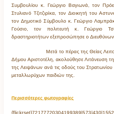
Συμβουλίου κ. Γεώργιο Βαγιωνά, τον Πρόε
Στυλιανό Τζιτζιρίκα, τον Διοικητή του Αστ
τον Δημοτικό Σύμβουλο κ. Γεώργιο Λαμπράκ
Γούσιο, τον πολιτευτή κ. Γεώργιο Τσ
δραστηριοτήτων εξεπροσώπησε ο Διευθύνων 
Μετά το πέρας της Θείας Λειτουργίας 
Δήμου Αριστοτέλη, ακολούθησε Λιτάνευση τη
της Λειψάνων ανά τις οδούς του Στρατωνίου
μεταλλωρύχων παιδιών της.
Περισσότερες φωτογραφίες
{flickrset}72177720304199389|573|430|1552