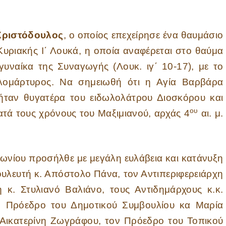
 Χριστόδουλος
, ο οποίος επεχείρησε ένα θαυμάσιο
υριακής Ι΄ Λουκά, η οποία αναφέρεται στο θαύμα
υναίκα της Συναγωγής (Λουκ. ιγ΄ 10-17), με το
λομάρτυρος. Να σημειωθή ότι η Αγία Βαρβάρα
 ήταν θυγατέρα του ειδωλολάτρου Διοσκόρου και
ου
κατά τους χρόνους του Μαξιμιανού, αρχάς 4
αι. μ.
ροσήλθε με μεγάλη ευλάβεια και κατάνυξη
Βουλευτή κ. Απόστολο Πάνα, τον Αντιπεριφερειάρχη
 κ. Στυλιανό Βαλιάνο, τους Αντιδημάρχους κ.κ.
ν Πρόεδρο του Δημοτικού Συμβουλίου κα Μαρία
 Αικατερίνη Ζωγράφου, τον Πρόεδρο του Τοπικού