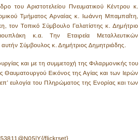
δρο του Αριστοτελείου Πνευματικού Κέντρου κ.
υνομικού Τμήματος Αρναίας κ. Ιωάννη Μπαμπαΐτη,
η, τον Τοπικό Σύμβουλο Γαλατίστης κ. Δημήτριο
ιουπλάκη κ.α. Την Εταιρεία Μεταλλευτικών
αυτήν Σύμβουλος κ. Δημήτριος Δημητριάδης.
και με τη συμμετοχή της Φιλαρμονικής του
ς Θαυματουργού Εικόνος της Αγίας και των Ιερών
 επ’ ευλογία του Πληρώματος της Ενορίας και των
53811@N05|Y{/flickrset}