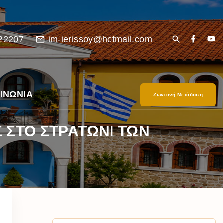
22207
im-ierissoy@hotmail.com
ΙΝΩΝΙΑ
Ζωντανή Μετάδοση
 ΣΤΟ ΣΤΡΑΤΩΝΙ ΤΩΝ
είο
Ι”