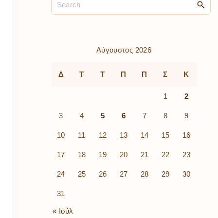
ρὰ
λίων
ικά
κῶν
μός
Αύγουστος 2026
ν
Δ
Τ
Τ
Π
Π
Σ
Κ
1
2
3
4
5
6
7
8
9
10
11
12
13
14
15
16
17
18
19
20
21
22
23
24
25
26
27
28
29
30
31
« Ιούλ