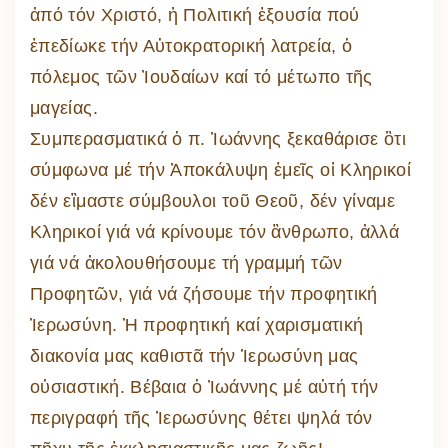
ἀπό τόν Χριστό, ἡ Πολιτική ἐξουσία πού
ἐπεδίωκε τήν Αὐτοκρατορική λατρεία, ὁ
πόλεμος τῶν Ἰουδαίων καί τό μέτωπο τῆς
μαγείας.
Συμπερασματικά ὁ π. Ἰωάννης ξεκαθάρισε ὃτι
σύμφωνα μέ τήν Ἀποκάλυψη ἐμεῖς οἱ Κληρικοί
δέν εἲμαστε σύμβουλοι τοῦ Θεοῦ, δέν γίναμε
Κληρικοί γιά νά κρίνουμε τόν ἂνθρωπο, ἀλλά
γιά νά ἀκολουθήσουμε τή γραμμή τῶν
Προφητῶν, γιά νά ζήσουμε τήν προφητική
Ἱερωσύνη. Ἡ προφητική καί χαρισματική
διακονία μας καθιστᾶ τήν Ἱερωσύνη μας
οὐσιαστική. Βέβαια ὁ Ἰωάννης μέ αὐτή τήν
περιγραφή τῆς Ἱερωσύνης θέτει ψηλά τόν