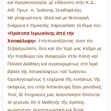
καί Θρησκειολογίας μέ εἰδίκευση στήν Κ.Δ.,
Αἰδ. Πρωτ. π. Ἰωάννης Σκιαδαρέσης.
Μέ γλαφυρότητα, ἀλλά καί μέ θεολογική
ἐνάργεια ὀ Ὁμιλητής παρουσίασε τό θέμα του:
«Πρότυπα Ἱερωσύνης ἀπό τήν
Ἀποκάλυψη»
, ἐντυπωσιάζοντας τόσο τόν
Σεβασμιώτατο, ὃσο καί τόν Ἱερό μας Κλῆρο μέ
τήν πληθώρα τῶν ἀναφορῶν στήν Καινή καί
Παλαιά Διαθήκη καί συγκεκριμένως στό Ἱερό
βιβλίο τῆς Ἀποκαλύψεως τοῦ Ἰωάννου.
Ὁμολογουμένως ἡ εὐχέρεια τῆς κινήσεως τῆς
σκέψεώς του στήν Ἀποκάλυψη ἦταν μοναδική.
Τούς δέ Κληρικούς μας ἱκανοποίησε ἀπόλυτα
τό γεγονός ὃτι ὁ Μαθητής τῆς ἀγάπης,
φωτισμένος ἁγιοπνευματικά καί ὂντας