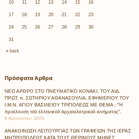
10
11
12
13
14
15
16
17
18
19
20
21
22
23
24
25
26
27
28
29
30
31
« Ιούλ
Πρόσφατα
Άρθρα
ΝΕΟ ΑΡΘΡΟ ΣΤΟ ΠΝΕΥΜΑΤΙΚΟ ΚΟΝΑΚΙ, ΤΟΥ ΑΙΔ.
ΠΡΩΤ. π. ΣΩΤΗΡΙΟΥ ΑΘΑΝΑΣΟΥΛΙΑ, ΕΦΗΜΕΡΙΟΥ ΤΟΥ
Ι.Μ.Ν. ΑΓΙΟΥ ΒΑΣΙΛΕΙΟΥ ΤΡΙΠΟΛΕΩΣ ΜΕ ΘΕΜΑ : “Ἡ
προέλευση τοῦ ἑλληνικοῦ ἀρχαιολατρικοῦ κινήματος”.
8 Αυγούστου, 2026
ΑΝΑΚΟΙΝΩΣΗ ΛΕΙΤΟΥΡΓΙΑΣ ΤΩΝ ΓΡΑΦΕΙΩΝ ΤΗΣ ΙΕΡΑΣ
ΜΗΤΡΟΠΟΛΕΩΣ ΚΑΤΑ ΤΟΥΣ ΘΕΡΙΝΟΥΣ ΜΗΝΕΣ