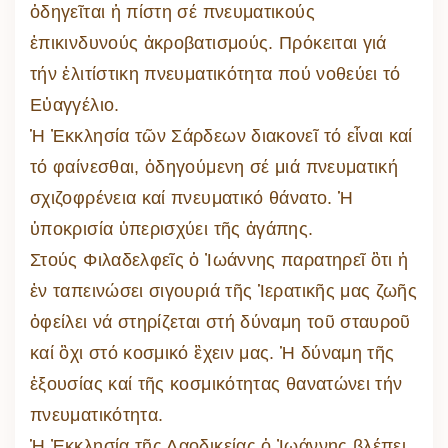
ὁδηγεῖται ἡ πίστη σέ πνευματικούς
ἐπικινδυνούς ἀκροβατισμούς. Πρόκειται γιά
τήν ἐλιτίστικη πνευματικότητα πού νοθεύει τό
Εὐαγγέλιο.
Ἡ Ἐκκλησία τῶν Σάρδεων διακονεῖ τό εἶναι καί
τό φαίνεσθαι, ὁδηγούμενη σέ μιά πνευματική
σχιζοφρένεια καί πνευματικό θάνατο. Ἡ
ὑποκρισία ὑπερισχύει τῆς ἀγάπης.
Στούς Φιλαδελφεῖς ὁ Ἰωάννης παρατηρεῖ ὃτι ἡ
ἐν ταπεινώσει σιγουριά τῆς Ἱερατικῆς μας ζωῆς
ὀφείλει νά στηρίζεται στή δύναμη τοῦ σταυροῦ
καί ὂχι στό κοσμικό ἒχειν μας. Ἡ δύναμη τῆς
ἐξουσίας καί τῆς κοσμικότητας θανατώνει τήν
πνευματικότητα.
Ἡ Ἐκκλησία τῆς Λαοδικείας ὁ Ἰωάννης βλέπει