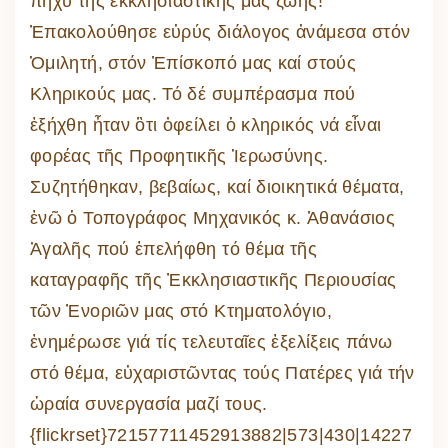
πῆχυ τῆς ἐκκλησιαστικῆς μας ζωῆς!
Ἐπακολούθησε εὐρύς διάλογος ἀνάμεσα στόν
Ὁμιλητή, στόν Ἐπίσκοπό μας καί στούς
Κληρικούς μας. Τό δέ συμπέρασμα πού
ἐξήχθη ἦταν ὃτι ὀφείλει ὁ κληρικός νά εἶναι
φορέας τῆς Προφητικῆς Ἱερωσύνης.
Συζητήθηκαν, βεβαίως, καί διοικητικά θέματα,
ἐνῶ ὁ Τοπογράφος Μηχανικός κ. Ἀθανάσιος
Ἀγαλῆς πού ἐπελήφθη τό θέμα τῆς
καταγραφῆς τῆς Ἐκκλησιαστικῆς Περιουσίας
τῶν Ἐνοριῶν μας στό Κτηματολόγιο,
ἐνημέρωσε γιά τίς τελευταῖες ἐξελίξεις πάνω
στό θέμα, εὐχαριστῶντας τούς Πατέρες γιά τήν
ὡραία συνεργασία μαζί τους.
{flickrset}72157711452913882|573|430|14227