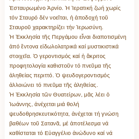
Ἐσταυρωμένο Ἀρνίο. Ἡ Ἱερατική ζωή χωρίς
τόν Σταυρό δέν νοεῖται, ἡ ἀποδοχή τοῦ
Σταυροῦ χαρακτηρίζει τήν Ἱερωσύνη.
Ἡ Ἐκκλησία τῆς Περγάμου εἶναι διαποτισμένη
ἀπό ἒντονα εἰδωλολατρικά καί μυστικιστικά
στοιχεῖα. Ὁ γεροντισμός καί ἠ ἂκριτος
προφητολογία καθιστοῦν τό πνεῦμα τῆς
ἀληθείας περιττό. Ὁ ψευδογεροντισμός
ἀλλοιώνει τό πνεῦμα τῆς ἀληθείας.
Ἡ Ἐκκλησία τῶν Θυατείρων, μᾶς λέει ὁ
Ἰωάννης, ἀνέχεται μιά θολή
ψευδοθρησκευτικότητα, ἀνέχεται τή γνώση
βαθέων τοῦ Σατανᾶ, μέ ἀποτέλεσμα νά
καθίσταται τό Εὐαγγέλιο ἀνώδυνο καί νά