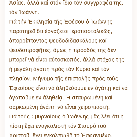
Ἀσίας, ἀλλά καί στόν ἲδιο τόν συγγραφέα της,
τόν Ἰωάννη.
Γιά τήν Ἐκκλησία τῆς Ἐφέσου ὁ Ἰωάννης
παρατηρεῖ ὃτι ἐργάζεται ἱεραποστολικῶς,
ἀπορρίπτοντας ψευδοδιδασκάλους καί
ψευδοπροφῆτες, ὃμως ἡ προοδός της δέν
μπορεῖ νά εἶναι αὐτοσκοπός, ἀλλά στόχος της
ἠ μεγάλη ἀγάπη πρός τόν Κύριο καί τόν
πλησίον. Μήνυμα τῆς ἐπιστολῆς πρός τούς
Ἐφεσίους εἶναι νά ἀληθεύουμε ἐν ἀγάπῃ καί νά
ἀγαποῦμε ἐν ἀληθείᾳ. Ἡ σταυρωμένη καί
σαρκωμένη ἀγάπη νά εἶναι χειροπιαστή.
Γιά τούς Σμυρναίους ὁ Ἰωάννης μᾶς λέει ὃτι ἡ
πίστη ἒχει ἐναγκαλιστῆ τόν Σταυρό τοῦ
Χριστοῦ, ἒχει ἐγκολπωθῆ τό Ἐσφαγμένο-