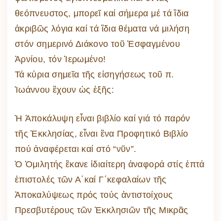
θεόπνευστος, μπορεῖ καί σήμερα μέ τά ἲδια
ἀκριβῶς λόγια καί τά ἲδια θέματα νά μιλήση
στόν σημερινό Διάκονο τοῦ Ἐσφαγμένου
Ἀρνίου, τόν Ἱερωμένο!
Τά κύρια σημεῖα τῆς εἰσηγήσεως τοῦ π.
Ἰωάννου ἒχουν ὡς ἑξῆς:
Ἡ Ἀποκάλυψη εἶναι βιβλίο καί γιά τό παρόν
τῆς Ἐκκλησίας, εἶναι ἓνα Προφητικό Βιβλίο
πού ἀναφέρεται καί στό “νῦν”.
Ὁ Ὁμιλητής ἒκανε ἰδιαίτερη ἀναφορά στίς ἑπτά
ἐπιστολές τῶν Α΄καί Γ΄κεφαλαίων τῆς
Ἀποκαλύψεως πρός τούς ἀντιστοίχους
Πρεσβυτέρους τῶν Ἐκκλησιῶν τῆς Μικρᾶς