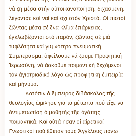
νά ζῆ μέσα στήν αὐτοϊκανοποίηση, διχασμένη,
λέγοντας καί ναί καί ὂχι στόν Χριστό. Οἱ πιστοί
ζῶντας μέσα σέ ἓνα κλῖμα ἐπάρκειας,
ἐγκλωβίζονται στό παρόν, ζῶντας σέ μιά
τυφλότητα καί γυμνότητα πνευματική.
Συμπέρασμα: ὀφείλουμε νά ζοῦμε Προφητική
Ἱερωσύνη, νά ἀσκοῦμε ποιμαντική δεχόμενοι
τόν ἁγιοτριαδικό λόγο ὡς προφητική ἐμπειρία
καί μήνυμα.
Κατόπιν ὁ ἒμπειρος διδάσκαλος τῆς
θεολογίας ὡμίλησε γιά τά μέτωπα πού εἶχε νά
ἀντιμετωπίση ὀ μαθητής τῆς ἀγάπης
ποιμαντικά. Καί αὐτά ἦσαν οἱ αἱρετικοί
Γνωστικοί πού ἒθεταν τούς Ἀγγέλους πάνω