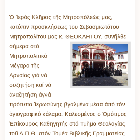
Ὁ Ἱερός Κλῆρος τῆς Μητροπόλεώς μας,
κατόπιν προσκλήσεως τοῦ Σεβασμιωτάτου
Μητροπολίτου μας κ. ΘΕΟΚΛΗΤΟΥ, συνῆλθε
σήμερα στό
Μητροπολιτικό
Μέγαρο τῆς
Ἀρναίας γιά νά
συζητήση καί νά
ἀναζητήση ἁγνά
πρότυπα Ἱερωσύνης βγαλμένα μέσα ἀπό τόν
ἁγιογραφικό κάλαμο. Καλεσμένος ὁ Ὁμότιμος
Ἐπίκουρος Καθηγητής στό Τμῆμα Θεολογίας
τοῦ Α.Π.Θ. στόν Τομέα Βιβλικῆς Γραμματείας