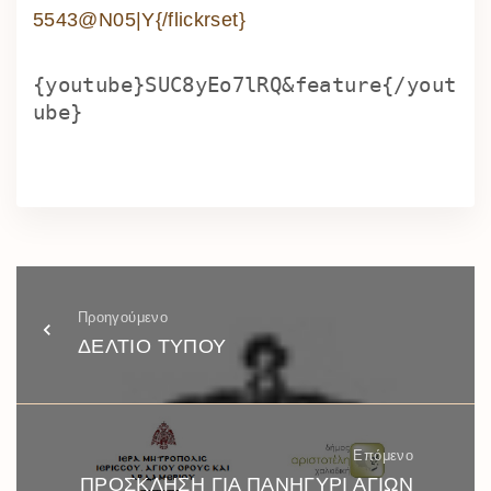
5543@N05|Y{/flickrset}
{youtube}SUC8yEo7lRQ&feature
{/yout
ube}
Προηγούμενο
ΔΕΛΤΙΟ ΤΥΠΟΥ
Επόμενο
ΠΡΟΣΚΛΗΣΗ ΓΙΑ ΠΑΝΗΓΥΡΙ ΑΓΙΩΝ