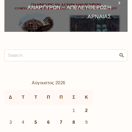
ΑΝΑΡΓΥΡΩΝ – ΑΠΕΛΕΥΘΕΡΩΣΗ
ΑΡΝΑΙΑΣ
Αύγουστος 2026
Δ
Τ
Τ
Π
Π
Σ
Κ
1
2
3
4
5
6
7
8
9