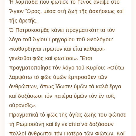
Ἡ λαµπάδα πού φώτισε τό Γένος ἄναψε στό
Ἅγιον Ὄρος, µέσα στή ζωή τῆς ἀσκήσεως καί
τῆς ἀρετῆς.
Ὁ Πατροκοσμᾶς κάνει πραγµατικότητα τόν
λόγο τοῦ Ἁγίου Γρηγορίου τοῦ Θεολόγου:
«καθαρθῆναι πρῶτον καί εἶτα καθᾶραι·
γενέσθαι φῶς καί φωτίσαι». Ἔτσι
πραγµατοποίησε τόν λόγο τοῦ Κυρίου: «Οὕτω
λαµψάτω τό φῶς ὑµῶν ἔµπροσθεν τῶν
ἀνθρώπων, ὅπως ἴδωσιν ὑµῶν τά καλά ἔργα
καί δοξάσωσι τόν πατέρα ὑµῶν τόν ἐν τοῖς
οὐρανοῖς».
Πραγµατικά τό φῶς τῆς ἁγίας ζωῆς του φώτισε
τή Ρωµιοσύνη καί ἔγινε αἰτία νά δοξάσουν
πολλοί ἄνθρωποι τόν Πατέρα τῶν Φώτων. Καί