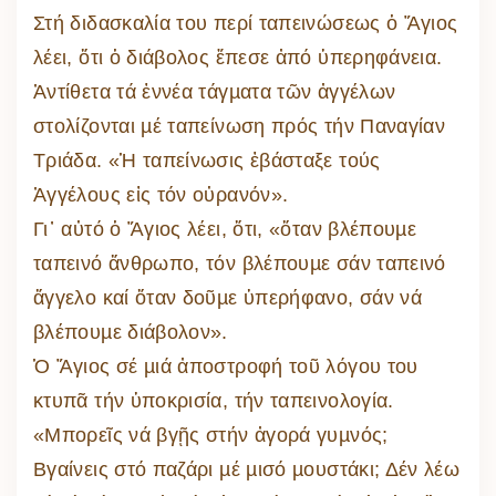
Στή διδασκαλία του περί ταπεινώσεως ὁ Ἅγιος
λέει, ὅτι ὁ διάβολος ἔπεσε ἀπό ὑπερηφάνεια.
Ἀντίθετα τά ἐννέα τάγµατα τῶν ἀγγέλων
στολίζονται µέ ταπείνωση πρός τήν Παναγίαν
Τριάδα. «Ἡ ταπείνωσις ἐβάσταξε τούς
Ἀγγέλους εἰς τόν οὐρανόν».
Γι᾽ αὐτό ὁ Ἅγιος λέει, ὅτι, «ὅταν βλέπουµε
ταπεινό ἄνθρωπο, τόν βλέπουµε σάν ταπεινό
ἄγγελο καί ὅταν δοῦµε ὑπερήφανο, σάν νά
βλέπουµε διάβολον».
Ὁ Ἅγιος σέ µιά ἀποστροφή τοῦ λόγου του
κτυπᾶ τήν ὑποκρισία, τήν ταπεινολογία.
«Μπορεῖς νά βγῇς στήν ἀγορά γυµνός;
Βγαίνεις στό παζάρι µέ µισό µουστάκι; Δέν λέω