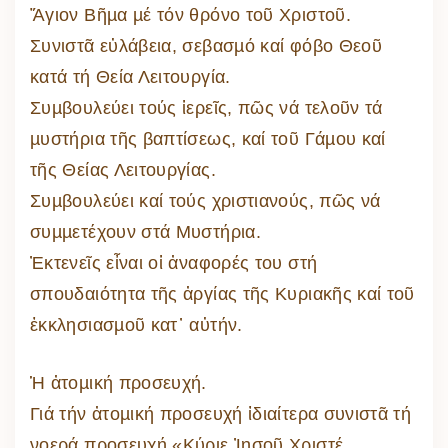
Ἅγιον Βῆµα µέ τόν θρόνο τοῦ Χριστοῦ.
Συνιστᾶ εὐλάβεια, σεβασµό καί φόβο Θεοῦ
κατά τή Θεία Λειτουργία.
Συµβουλεύει τούς ἱερεῖς, πῶς νά τελοῦν τά
µυστήρια τῆς βαπτίσεως, καί τοῦ Γάµου καί
τῆς Θείας Λειτουργίας.
Συµβουλεύει καί τούς χριστιανούς, πῶς νά
συµµετέχουν στά Μυστήρια.
Ἐκτενεῖς εἶναι οἱ ἀναφορές του στή
σπουδαιότητα τῆς ἀργίας τῆς Κυριακῆς καί τοῦ
ἐκκλησιασµοῦ κατ᾽ αὐτήν.
Ἡ ἀτοµική προσευχή.
Γιά τήν ἀτοµική προσευχή ἰδιαίτερα συνιστᾶ τή
νοερά προσευχή «Κύριε Ἰησοῦ Χριστέ,