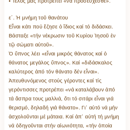
• Τέλος µᾶς προτρέπει «νά προσεύχεσθε».
ε΄. Ἡ µνήµη τοῦ θανάτου
Εἶναι κάτι πού ἔζησε ὁ ἴδιος καί τό διδάσκει.
Βάσταξε «τήν νέκρωσιν τοῦ Κυρίου Ἰησοῦ ἐν
τῷ σώµατι αὐτοῦ».
Ὁ ὕπνος λέει «εἶναι µικρός θάνατος καί ὁ
θάνατος µεγάλος ὕπνος». Καί «διδάσκαλος
καλύτερος ἀπό τόν θάνατο δέν εἶναι».
Ἀπευθυνόµενος στούς γέροντες καί τίς
γερόντισσες προτρέπει «νά καταλάβουν ἀπό
τά ἄσπρα τους µαλλιά, ὅτι τό σιτάρι εἶναι γιά
θερισµό, δηλαδή γιά θάνατο». Γι᾽ αὐτό νά µήν
ἀσχολοῦνται µέ µάταια. Καί ἀπ᾽ αὐτή τή µνήµη
νά ὁδηγοῦνται στήν αἰωνιότητα, «τήν ὁποία