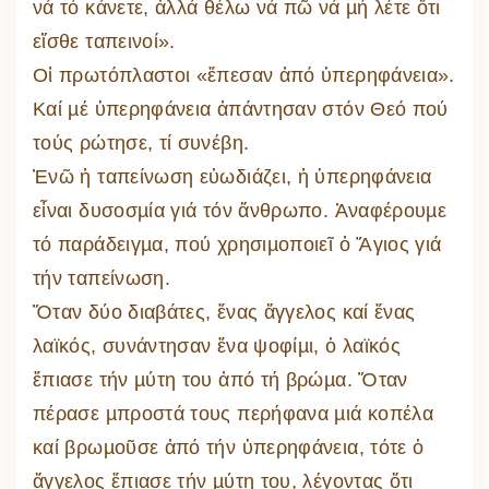
νά τό κάνετε, ἀλλά θέλω νά πῶ νά µή λέτε ὅτι
εἴσθε ταπεινοί».
Οἱ πρωτόπλαστοι «ἔπεσαν ἀπό ὑπερηφάνεια».
Καί µέ ὑπερηφάνεια ἀπάντησαν στόν Θεό πού
τούς ρώτησε, τί συνέβη.
Ἐνῶ ἡ ταπείνωση εὐωδιάζει, ἡ ὑπερηφάνεια
εἶναι δυσοσµία γιά τόν ἄνθρωπο. Ἀναφέρουµε
τό παράδειγµα, πού χρησιµοποιεῖ ὁ Ἅγιος γιά
τήν ταπείνωση.
Ὅταν δύο διαβάτες, ἕνας ἄγγελος καί ἕνας
λαϊκός, συνάντησαν ἕνα ψοφίµι, ὁ λαϊκός
ἔπιασε τήν µύτη του ἀπό τή βρώµα. Ὅταν
πέρασε µπροστά τους περήφανα µιά κοπέλα
καί βρωµοῦσε ἀπό τήν ὑπερηφάνεια, τότε ὁ
ἄγγελος ἔπιασε τήν µύτη του, λέγοντας ὅτι