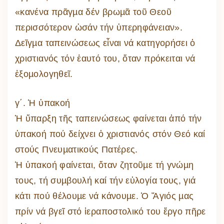
«κανένα πρᾶγµα δέν βρωµᾶ τοῦ Θεοῦ
περισσότερον ὡσάν τήν ὑπερηφάνειαν».
Δεῖγµα ταπεινώσεως εἶναι νά κατηγορήσει ὁ
χριστιανός τόν ἑαυτό του, ὅταν πρόκειται νά
ἐξοµολογηθεῖ.
γ΄. Ἡ ὑπακοή
Ἡ ὕπαρξη τῆς ταπεινώσεως φαίνεται ἀπό τήν
ὑπακοή πού δείχνει ὁ χριστιανός στόν Θεό καί
στούς Πνευµατικούς Πατέρες.
Ἡ ὑπακοή φαίνεται, ὅταν ζητοῦµε τή γνώµη
τους, τή συµβουλή καί τήν εὐλογία τους, γιά
κάτι πού θέλουµε νά κάνουµε. Ὁ Ἅγιός µας
πρίν νά βγεῖ στό ἱεραποστολικό του ἔργο πῆρε