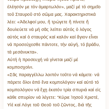
ἐλέησόν µε τόν ἁµαρτωλόν», µαζί µέ τό σηµεῖο
τοῦ Σταυροῦ στό σῶµα µας. Χαρακτηριστικά
λέει: «Ἀδελφοί μου, ἤ τρώγετε ἤ πίνετε ἤ
δουλεύετε νά μή σᾶς λείπει αὐτός ὁ λόγος
αὐτός καί ὁ σταυρός̇ καί καλόν καί ἅγιον εἶναι
νά προσεύχεσθε πάντοτε, τήν αὐγή, τό βράδυ,
τά µεσάνυκτα».
Αὐτή ἡ προσευχή νά γίνεται µαζί µέ
κοµποσχοίνι.
«Σᾶς παραγγέλλω λοιπόν τοῦτο νά κάµετε· νά
πάρετε ὅλοι ἀπό ἕνα κοµπολόγιον καί αὐτό τό
κοµπολόγιον νά ἔχῃ ἑκατόν τρία σπυριά καί εἰς
κάθε σπυρίον νά λέγετε: “Κύριε Ἰησοῦ Χριστέ,
Υἱέ καί Λόγε τοῦ Θεοῦ τοῦ ζῶντος, διά τῆς