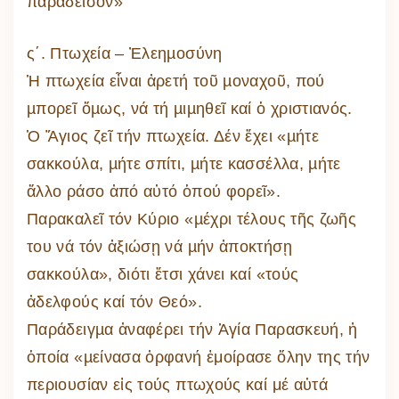
παράδεισον»
ς΄. Πτωχεία – Ἐλεηµοσύνη
Ἡ πτωχεία εἶναι ἀρετή τοῦ µοναχοῦ, πού
µπορεῖ ὅµως, νά τή µιµηθεῖ καί ὁ χριστιανός.
Ὁ Ἅγιος ζεῖ τήν πτωχεία. Δέν ἔχει «µήτε
σακκούλα, µήτε σπίτι, µήτε κασσέλλα, µήτε
ἄλλο ράσο ἀπό αὐτό ὁπού φορεῖ».
Παρακαλεῖ τόν Κύριο «µέχρι τέλους τῆς ζωῆς
του νά τόν ἀξιώσῃ νά µήν ἀποκτήσῃ
σακκούλα», διότι ἔτσι χάνει καί «τούς
ἀδελφούς καί τόν Θεό».
Παράδειγµα ἀναφέρει τήν Ἁγία Παρασκευή, ἡ
ὁποία «µείνασα ὀρφανή ἐμοίρασε ὅλην της τήν
περιουσίαν εἰς τούς πτωχούς καί μέ αὐτά