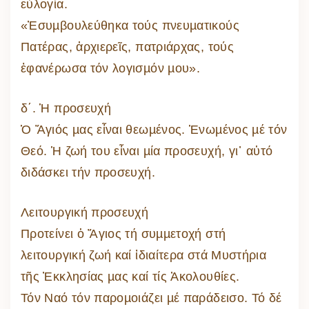
εὐλογία.
«Ἐσυµβουλεύθηκα τούς πνευµατικούς
Πατέρας, ἀρχιερεῖς, πατριάρχας, τούς
ἐφανέρωσα τόν λογισµόν µου».
δ΄. Ἡ προσευχή
Ὁ Ἅγιός µας εἶναι θεωµένος. Ἑνωµένος µέ τόν
Θεό. Ἡ ζωή του εἶναι µία προσευχή, γι᾽ αὐτό
διδάσκει τήν προσευχή.
Λειτουργική προσευχή
Προτείνει ὁ Ἅγιος τή συµµετοχή στή
λειτουργική ζωή καί ἰδιαίτερα στά Μυστήρια
τῆς Ἐκκλησίας µας καί τίς Ἀκολουθίες.
Τόν Ναό τόν παροµοιάζει µέ παράδεισο. Τό δέ