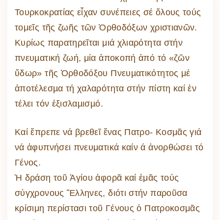
Τουρκοκρατίας εἶχαν συνέπειες σέ ὅλους τούς
τομεῖς τῆς ζωῆς τῶν Ὀρθοδόξων χριστιανῶν.
Κυρίως παρατηρεῖται μιά χλιαρότητα στήν
πνευµατική ζωή, μία ἀποκοπή ἀπό τό «ζῶν
ὕδωρ» τῆς Ὀρθοδόξου Πνευµατικότητος μέ
ἀποτέλεσµα τή χαλαρότητα στήν πίστη καί ἐν
τέλει τόν ἐξισλαµισµό.
Καί ἔπρεπε νά βρεθεῖ ἕνας Πατρο- Κοσμᾶς γιά
νά ἀφυπνήσει πνευματικά καίν ά ἀνορθώσει τό
Γένος.
Ἡ δράση τοῦ Ἁγίου ἀφορᾶ καί ἐμᾶς τούς
σύγχρονους Ἕλληνες, διότι στήν παροῦσα
κρίσιμη περίστασι τοῦ Γένους ὁ Πατροκοσμᾶς