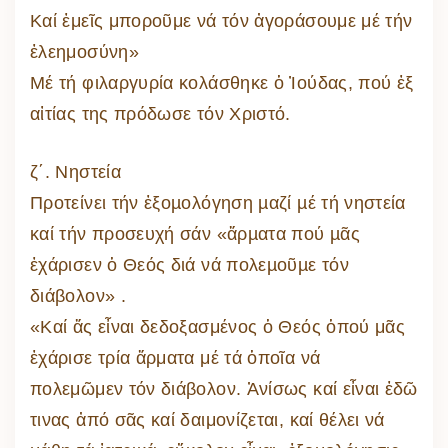
Καί ἐμεῖς μποροῦμε νά τόν ἀγοράσουμε μέ τήν
ἐλεημοσύνη»
Μέ τή φιλαργυρία κολάσθηκε ὁ Ἰούδας, πού ἐξ
αἰτίας της πρόδωσε τόν Χριστό.
ζ΄. Νηστεία
Προτείνει τήν ἐξοµολόγηση µαζί µέ τή νηστεία
καί τήν προσευχή σάν «ἅρµατα πού µᾶς
ἐχάρισεν ὁ Θεός διά νά πολεµοῦµε τόν
διάβολον» .
«Καί ἄς εἶναι δεδοξασμένος ὁ Θεός ὁπού μᾶς
ἐχάρισε τρία ἄρματα μέ τά ὁποῖα νά
πολεμῶμεν τόν διάβολον. Ἀνίσως καί εἶναι ἐδῶ
τινας ἀπό σᾶς καί δαιμονίζεται, καί θέλει νά