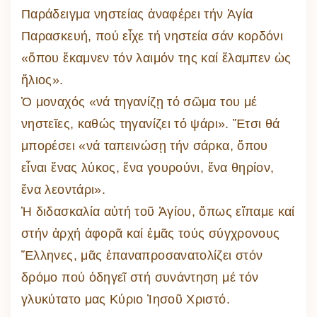
Παράδειγμα νηστείας ἀναφέρει τήν Ἁγία
Παρασκευή, πού εἶχε τή νηστεία σάν κορδόνι
«ὅπου ἔκαμνεν τόν λαιμόν της καί ἔλαμπεν ὡς
ἥλιος».
Ὁ μοναχός «νά τηγανίζῃ τό σῶμα του μέ
νηστεῖες, καθώς τηγανίζει τό ψάρι». Ἔτσι θά
μπορέσει «νά ταπεινώσῃ τήν σάρκα, ὅπου
εἶναι ἕνας λύκος, ἕνα γουρούνι, ἕνα θηρίον,
ἕνα λεοντάρι».
Ἡ διδασκαλία αὐτή τοῦ Ἁγίου, ὅπως εἴπαμε καί
στήν ἀρχή ἀφορᾶ καί ἐμᾶς τούς σύγχρονους
Ἕλληνες, μᾶς ἐπαναπροσανατολίζει στόν
δρόμο πού ὁδηγεῖ στή συνάντηση μέ τόν
γλυκύτατο μας Κύριο Ἰησοῦ Χριστό.