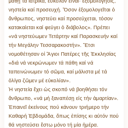
μάθῃ τά ἰατρικά, εὔκολον εἶναι· ἐξομολόγησις,
νηστεία καί προσευχή. Ὅσον ἐξομολογεῖται ὁ
ἄνθρωπος, νηστεύει καί προσεύχεται, τόσον
κατακαίεται καί φεύγει ὁ διάβολος». Πρέπει
«νά νηστεύωμεν Τετάρτην καί Παρασκευήν καί
τήν Μεγάλην Τεσσαρακοστήν». Ἔτσι
νομοθέτησαν οἱ Ἅγιοι Πατέρες τῆς Ἐκκλησίας
«διά νά νεκρώνωμεν τά πάθη καί νά
ταπεινώνωμεν τό σῶμα, καί μάλιστα μέ τά
ὀλίγα ζῶμεν μέ εὐκολίαν».
Ἡ νηστεία ἔχει ὡς σκοπό νά βοηθήσει τόν
ἄνθρωπο, «νά μή ξαναπέσῃ εἰς τήν ἁμαρτίαν».
Ἐπαινεῖ ἐκείνους πού κάνουν τριήμερο τήν
Καθαρή Ἑβδομάδα, ὅπως ἐπίσης κι αὐτόν πού
θά νηστεύσει ἔστω μόνο τή μία ἡμέρα.