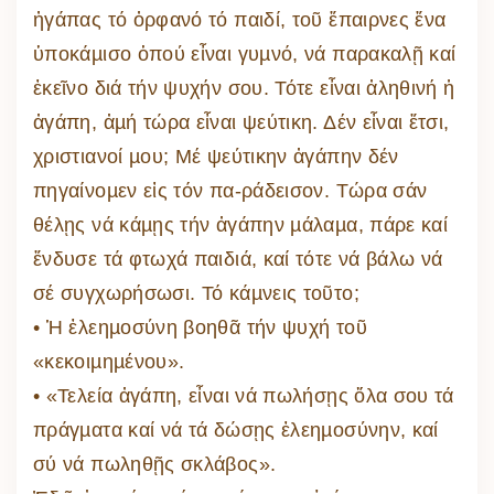
ἠγάπας τό ὀρφανό τό παιδί, τοῦ ἔπαιρνες ἕνα
ὑποκάµισο ὁπού εἶναι γυµνό, νά παρακαλῇ καί
ἐκεῖνο διά τήν ψυχήν σου. Τότε εἶναι ἀληθινή ἡ
ἀγάπη, ἀµή τώρα εἶναι ψεύτικη. Δέν εἶναι ἔτσι,
χριστιανοί µου; Μέ ψεύτικην ἀγάπην δέν
πηγαίνοµεν εἰς τόν πα-ράδεισον. Τώρα σάν
θέλῃς νά κάµῃς τήν ἀγάπην µάλαµα, πάρε καί
ἔνδυσε τά φτωχά παιδιά, καί τότε νά βάλω νά
σέ συγχωρήσωσι. Τό κάµνεις τοῦτο;
• Ἡ ἐλεηµοσύνη βοηθᾶ τήν ψυχή τοῦ
«κεκοιµηµένου».
• «Τελεία ἀγάπη, εἶναι νά πωλήσῃς ὅλα σου τά
πράγµατα καί νά τά δώσῃς ἐλεηµοσύνην, καί
σύ νά πωληθῇς σκλάβος».