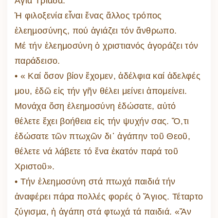
Ἁγία Τριάδα.
Ἡ φιλοξενία εἶναι ἕνας ἄλλος τρόπος
ἐλεηµοσύνης, πού ἁγιάζει τόν ἄνθρωπο.
Μέ τήν ἐλεημοσύνη ὁ χριστιανός ἀγοράζει τόν
παράδεισο.
• « Καί ὅσον βίον ἔχομεν, ἀδέλφια καί ἀδελφές
μου, ἐδῶ εἰς τήν γῆν θέλει μείνει ἀπομείνει.
Μονάχα ὅση ἐλεημοσύνη ἐδώσατε, αὐτό
θέλετε ἔχει βοήθεια εἰς τήν ψυχήν σας. Ὅ,τι
ἐδώσατε τῶν πτωχῶν δι᾽ ἀγάπην τοῦ Θεοῦ,
θέλετε νά λάβετε τό ἕνα ἑκατόν παρά τοῦ
Χριστοῦ».
• Τήν ἐλεηµοσύνη στά πτωχά παιδιά τήν
ἀναφέρει πάρα πολλές φορές ὁ Ἅγιος. Τέταρτο
ζύγισµα, ἡ ἀγάπη στά φτωχά τά παιδιά. «Ἄν