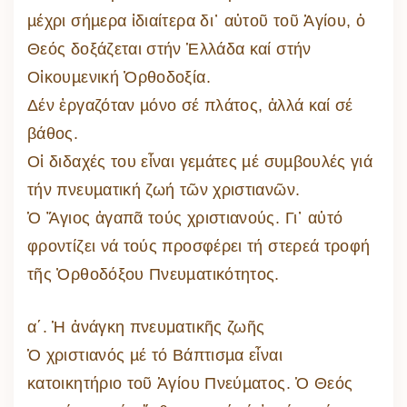
µέχρι σήµερα ἰδιαίτερα δι᾽ αὐτοῦ τοῦ Ἁγίου, ὁ
Θεός δοξάζεται στήν Ἑλλάδα καί στήν
Οἰκουµενική Ὀρθοδοξία.
Δέν ἐργαζόταν µόνο σέ πλάτος, ἀλλά καί σέ
βάθος.
Οἱ διδαχές του εἶναι γεµάτες µέ συµβουλές γιά
τήν πνευµατική ζωή τῶν χριστιανῶν.
Ὁ Ἅγιος ἀγαπᾶ τούς χριστιανούς. Γι᾽ αὐτό
φροντίζει νά τούς προσφέρει τή στερεά τροφή
τῆς Ὀρθοδόξου Πνευµατικότητος.
α΄. Ἡ ἀνάγκη πνευματικῆς ζωῆς
Ὁ χριστιανός µέ τό Βάπτισµα εἶναι
κατοικητήριο τοῦ Ἁγίου Πνεύµατος. Ὁ Θεός