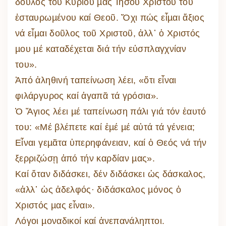
δοῦλος τοῦ Κυρίου µας Ἰησοῦ Χριστοῦ τοῦ
ἐσταυρωµένου καί Θεοῦ. Ὄχι πώς εἶµαι ἄξιος
νά εἶµαι δοῦλος τοῦ Χριστοῦ, ἀλλ᾽ ὁ Χριστός
µου µέ καταδέχεται διά τήν εὐσπλαγχνίαν
του».
Ἀπό ἀληθινή ταπείνωση λέει, «ὅτι εἶναι
φιλάργυρος καί ἀγαπᾶ τά γρόσια».
Ὁ Ἅγιος λέει µέ ταπείνωση πάλι γιά τόν ἑαυτό
του: «Μέ βλέπετε καί ἐµέ µέ αὐτά τά γένεια;
Εἶναι γεµᾶτα ὑπερηφάνειαν, καί ὁ Θεός νά τήν
ξερριζώσῃ ἀπό τήν καρδίαν µας».
Καί ὅταν διδάσκει, δέν διδάσκει ὡς δάσκαλος,
«ἀλλ᾽ ὡς ἀδελφός· διδάσκαλος µόνος ὁ
Χριστός µας εἶναι».
Λόγοι µοναδικοί καί ἀνεπανάληπτοι.