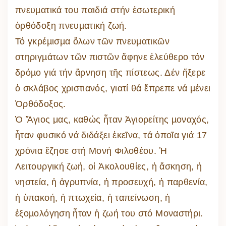
πνευµατικά του παιδιά στήν ἐσωτερική
ὀρθόδοξη πνευµατική ζωή.
Τό γκρέµισµα ὅλων τῶν πνευµατικῶν
στηριγµάτων τῶν πιστῶν ἄφηνε ἐλεύθερο τόν
δρόµο γιά τήν ἄρνηση τῆς πίστεως. Δέν ἤξερε
ὁ σκλάβος χριστιανός, γιατί θά ἔπρεπε νά µένει
Ὀρθόδοξος.
Ὁ Ἅγιος μας, καθώς ἦταν Ἁγιορείτης µοναχός,
ἦταν φυσικό νά διδάξει ἐκεῖνα, τά ὁποῖα γιά 17
χρόνια ἔζησε στή Μονή Φιλοθέου. Ἡ
Λειτουργική ζωή, οἱ Ἀκολουθίες, ἡ ἄσκηση, ἡ
νηστεία, ἡ ἀγρυπνία, ἡ προσευχή, ἡ παρθενία,
ἡ ὑπακοή, ἡ πτωχεία, ἡ ταπείνωση, ἡ
ἐξοµολόγηση ἦταν ἡ ζωή του στό Μοναστήρι.