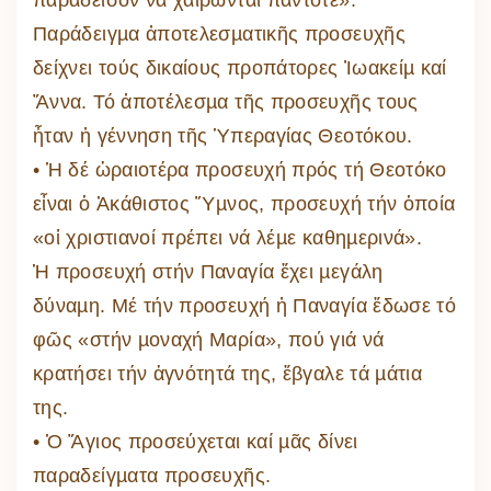
παράδεισον νά χαίρωνται πάντοτε».
Παράδειγµα ἀποτελεσµατικῆς προσευχῆς
δείχνει τούς δικαίους προπάτορες Ἰωακείµ καί
Ἄννα. Τό ἀποτέλεσµα τῆς προσευχῆς τους
ἦταν ἡ γέννηση τῆς Ὑπεραγίας Θεοτόκου.
• Ἡ δέ ὡραιοτέρα προσευχή πρός τή Θεοτόκο
εἶναι ὁ Ἀκάθιστος Ὕµνος, προσευχή τήν ὁποία
«οἱ χριστιανοί πρέπει νά λέµε καθηµερινά».
Ἡ προσευχή στήν Παναγία ἔχει µεγάλη
δύναµη. Μέ τήν προσευχή ἡ Παναγία ἔδωσε τό
φῶς «στήν µοναχή Μαρία», πού γιά νά
κρατήσει τήν ἁγνότητά της, ἔβγαλε τά µάτια
της.
• Ὁ Ἅγιος προσεύχεται καί µᾶς δίνει
παραδείγµατα προσευχῆς.