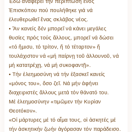
Ἐδῶ ἀναφέρει τήν περίπτωση ἑνός
Ἐπισκόπου πού πουλήθηκε γιά νά
ἐλευθερωθεῖ ἕνας σκλάβος νέος.
• Ἄν κανείς δέν µπορεῖ νά κάνει µεγάλες
θυσίες πρός τούς ἄλλους, µπορεῖ νά δώσει
«τό ἥµισυ, τό τρίτον, ἤ τό τέταρτον» ἤ
τουλάχιστον νά «μή παίρνῃ τοῦ ἀλλουνοῦ, νά
µή κατατρέχῃ, νά µή συκοφαντῇ».
• Τήν ἐλεηµοσύνη νά τήν ἐξασκεῖ κανείς
«μόνος του», ὅσο ζεῖ. Νά µήν ἀφήνει
διαχειριστές ἄλλους µετά τόν θάνατό του.
Μέ ἐλεημοσύνην «τιμῶμεν τήν Κυρίαν
Θεοτόκον».
«Οἱ μάρτυρες μέ τό αἷμα τους, οἱ ἀσκητές μέ
τήν ἀσκητικήν ζωήν ἀγόρασαν τόν παράδεισο.