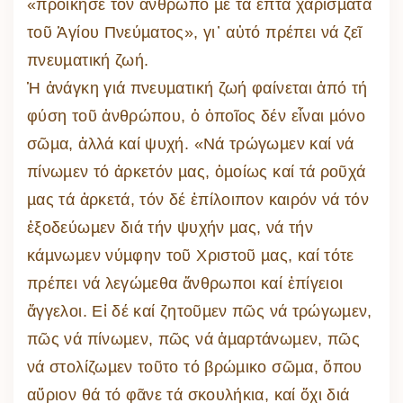
«προίκησε τόν ἄνθρωπο µέ τά ἑπτά χαρίσµατα
τοῦ Ἁγίου Πνεύµατος», γι᾽ αὐτό πρέπει νά ζεῖ
πνευµατική ζωή.
Ἡ ἀνάγκη γιά πνευµατική ζωή φαίνεται ἀπό τή
φύση τοῦ ἀνθρώπου, ὁ ὁποῖος δέν εἶναι µόνο
σῶµα, ἀλλά καί ψυχή. «Νά τρώγωµεν καί νά
πίνωµεν τό ἀρκετόν µας, ὁµοίως καί τά ροῦχά
µας τά ἀρκετά, τόν δέ ἐπίλοιπον καιρόν νά τόν
ἐξοδεύωµεν διά τήν ψυχήν µας, νά τήν
κάµνωµεν νύµφην τοῦ Χριστοῦ µας, καί τότε
πρέπει νά λεγώµεθα ἄνθρωποι καί ἐπίγειοι
ἄγγελοι. Εἰ δέ καί ζητοῦµεν πῶς νά τρώγωµεν,
πῶς νά πίνωµεν, πῶς νά ἁµαρτάνωµεν, πῶς
νά στολίζωµεν τοῦτο τό βρώµικο σῶµα, ὅπου
αὔριον θά τό φᾶνε τά σκουλήκια, καί ὄχι διά