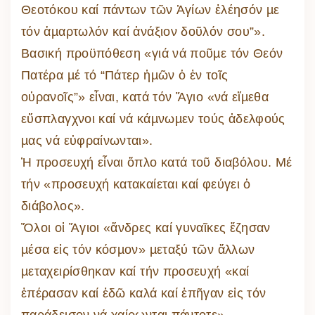
Θεοτόκου καί πάντων τῶν Ἁγίων ἐλέησόν µε
τόν ἁµαρτωλόν καί ἀνάξιον δοῦλόν σου”».
Βασική προϋπόθεση «γιά νά ποῦµε τόν Θεόν
Πατέρα µέ τό “Πάτερ ἡµῶν ὁ ἐν τοῖς
οὐρανοῖς”» εἶναι, κατά τόν Ἅγιο «νά εἴµεθα
εὔσπλαγχνοι καί νά κάµνωµεν τούς ἀδελφούς
µας νά εὐφραίνωνται».
Ἡ προσευχή εἶναι ὅπλο κατά τοῦ διαβόλου. Μέ
τήν «προσευχή κατακαίεται καί φεύγει ὁ
διάβολος».
Ὅλοι οἱ Ἅγιοι «ἄνδρες καί γυναῖκες ἔζησαν
µέσα εἰς τόν κόσµον» µεταξύ τῶν ἄλλων
µεταχειρίσθηκαν καί τήν προσευχή «καί
ἐπέρασαν καί ἐδῶ καλά καί ἐπῆγαν εἰς τόν