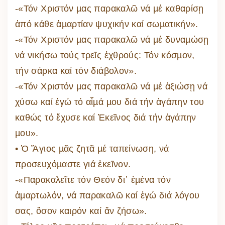
-«Τόν Χριστόν µας παρακαλῶ νά µέ καθαρίσῃ
ἀπό κάθε ἁµαρτίαν ψυχικήν καί σωµατικήν».
-«Τόν Χριστόν µας παρακαλῶ νά µέ δυναµώσῃ
νά νικήσω τούς τρεῖς ἐχθρούς: Τόν κόσµον,
τήν σάρκα καί τόν διάβολον».
-«Τόν Χριστόν µας παρακαλῶ νά µέ ἀξιώσῃ νά
χύσω καί ἐγώ τό αἷµά µου διά τήν ἀγάπην του
καθώς τό ἔχυσε καί Ἐκεῖνος διά τήν ἀγάπην
µου».
• Ὁ Ἅγιος µᾶς ζητᾶ µέ ταπείνωση, νά
προσευχόµαστε γιά ἐκεῖνον.
-«Παρακαλεῖτε τόν Θεόν δι᾽ ἐµένα τόν
ἁµαρτωλόν, νά παρακαλῶ καί ἐγώ διά λόγου
σας, ὅσον καιρόν καί ἄν ζήσω».