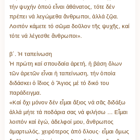
τήν ψυχήν ὁπού εἶναι ἀθάνατος, τότε δέν
πρέπει νά λεγώµεθα ἄνθρωποι, ἀλλά ζῷα.
Λοιπόν κάµετε τό σῶµα δοῦλον τῆς ψυχῆς, καί
τότε νά λέγεσθε ἄνθρωποι».
β΄. Ἡ ταπείνωση
Ἡ πρώτη καί σπουδαία ἀρετή, ἡ βάση ὅλων
τῶν ἀρετῶν εἶναι ἡ ταπείνωση, τήν ὁποία
διδάσκει ὁ ἴδιος ὁ Ἅγιος µέ τό δικό του
παράδειγµα.
«Καί ὄχι µόνον δέν εἶµαι ἄξιος νά σᾶς διδάξω
ἀλλά µήτε τά ποδάρια σας νά φιλήσω … Εἶµαι
λοιπόν καί ἐγώ, ἀδελφοί µου, ἄνθρωπος
ἁµαρτωλός, χειρότερος ἀπό ὅλους· εἶµαι ὅµως