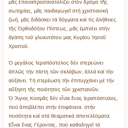
μᾶς ἐπαναπροσανατολίζει στόν δρόμο τῆς
σωτηρίας, μᾶς παιδαγωγεῖ στή χριστιανική
ζωή, μᾶς διδάσκει τά δόγματα καί τίς ἀλήθειες
τῆς Ὀρθοδόξου Πίστεως, μᾶς ἐμπνέει στήν
ἀγάπη τοῦ γλυκυτάτου μας Κυρίου Ἰησοῦ
Χριστοῦ.
Ὁ µεγάλος Ἱεραπόστολος δέν στερεώνει
ἁπλῶς τήν πίστη τῶν σκλάβων, ἀλλά καί τήν
αὐξάνει. Τή στερέωση τήν ἐπιτυγχάνει µέ τήν
αὔξηση τῆς ποιότητος τῶν χριστιανῶν.
Ὁ Ἅγιος Κοσµᾶς δέν εἶναι ἕνας ἱεραπόστολος,
πού ἀποβλέπει στήν ἐπιφάνεια, στήν
ποσότητα καί στά θεαµατικά ἀποτελέσµατα.
Εἶναι ἕνας Γέροντας, πού καθοδηγεῖ τά