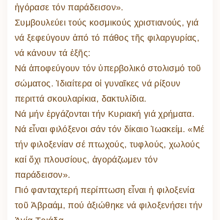
ἠγόρασε τόν παράδεισον».
Συμβουλεύει τούς κοσμικούς χριστιανούς, γιά
νά ξεφεύγουν ἀπό τό πάθος τῆς φιλαργυρίας,
νά κάνουν τά ἑξῆς:
Νά ἀποφεύγουν τόν ὑπερβολικό στολισμό τοῦ
σώματος. Ἰδιαίτερα οἱ γυναῖκες νά ρίξουν
περιττά σκουλαρίκια, δακτυλίδια.
Νά μήν ἐργάζονται τήν Κυριακή γιά χρήματα.
Νά εἶναι φιλόξενοι σάν τόν δίκαιο Ἰωακείµ. «Μέ
τήν φιλοξενίαν σέ πτωχούς, τυφλούς, χωλούς
καί ὄχι πλουσίους, ἀγοράζωμεν τόν
παράδεισον».
Πιό φανταχτερή περίπτωση εἶναι ἡ φιλοξενία
τοῦ Ἀβραάµ, πού ἀξιώθηκε νά φιλοξενήσει τήν