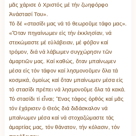
µᾶς χάρισε ὁ Χριστός µέ τήν ζωηφόρφο
Ἀνάστασί Του».
Τό δέ «στασίδι µας νά τό θεωροῦµε τάφο µας».
«Ὅταν πηγαίνωμεν εἰς τήν ἐκκλησίαν, νά
στεκώμαστε μέ εὐλάβειαν, μέ φόβον καί
τρόμον, διά νά λάβωμεν συγχώρησιν τῶν
ἁμαρτιῶν μας. Καί καθώς, ὅταν μπαίνωμεν
μέσα εἰς τόν τάφον καί λησμονοῦμεν ὅλα τά
κοσμικά, ὁμοίως καί ὅταν μπαίνωμεν μέσα εἰς
τό στασίδι πρέπει νά λησμονοῦμε ὅλα τά κακά.
Τό στασίδι τί εἶναι; Ἕνας τάφος ὀρθός καί μᾶς
τόν ἐχάρισεν ὁ Θεός διά διδάσκαλον νά
μπαίνωμεν μέσα καί νά στοχαζώμαστε τάς
ἁμαρτίας μας, τόν θάνατον, τήν κόλασιν, τόν