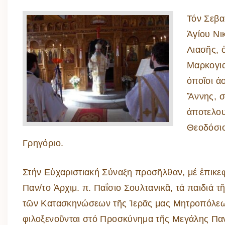
Τόν Σεβα
Ἁγίου Νι
Λιασῆς, 
Μαρκογια
ὁποῖοι ἀ
Ἄννης, σ
ἀποτελου
Θεοδόσιο
Γρηγόριο.
Στήν Εὐχαριστιακή Σύναξη προσῆλθαν, μέ ἐπικε
Παν/το Ἀρχιμ. π. Παΐσιο Σουλτανικᾶ, τά παιδιά τ
τῶν Κατασκηνώσεων τῆς Ἱερᾶς μας Μητροπόλε
φιλοξενοῦνται στό Προσκύνημα τῆς Μεγάλης Πα