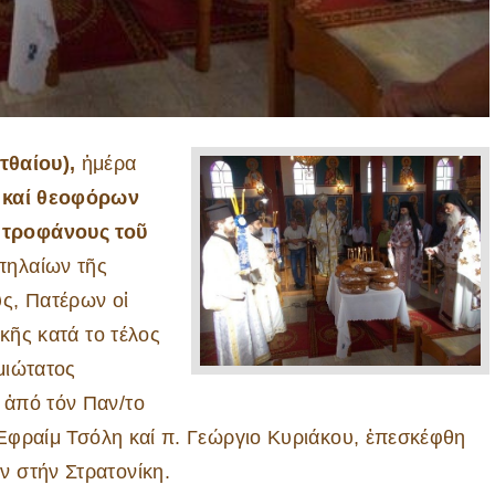
τθαίου),
ἡμέρα
 καί θεοφόρων
ητροφάνους τοῦ
πηλαίων τῆς
ς, Πατέρων οἱ
κῆς κατά το τέλος
μιώτατος
 ἀπό τόν Παν/το
. Ἐφραίμ Τσόλη καί π. Γεώργιο Κυριάκου, ἐπεσκέφθη
 στήν Στρατονίκη.