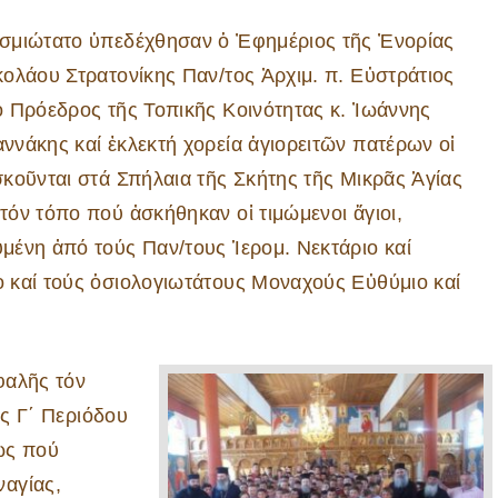
σμιώτατο ὑπεδέχθησαν ὁ Ἐφημέριος τῆς Ἐνορίας
κολάου Στρατονίκης Παν/τος Ἀρχιμ. π. Εὐστράτιος
ὁ Πρόεδρος τῆς Τοπικῆς Κοινότητας κ. Ἰωάννης
ννάκης καί ἐκλεκτή χορεία ἁγιορειτῶν πατέρων οἱ
σκοῦνται στά Σπήλαια τῆς Σκήτης τῆς Μικρᾶς Ἁγίας
τόν τόπο πού ἀσκήθηκαν οἱ τιμώμενοι ἅγιοι,
μένη ἀπό τούς Παν/τους Ἱερομ. Νεκτάριο καί
 καί τούς ὁσιολογιωτάτους Μοναχούς Εὐθύμιο καί
φαλῆς τόν
ῆς Γ΄ Περιόδου
ως πού
ναγίας,