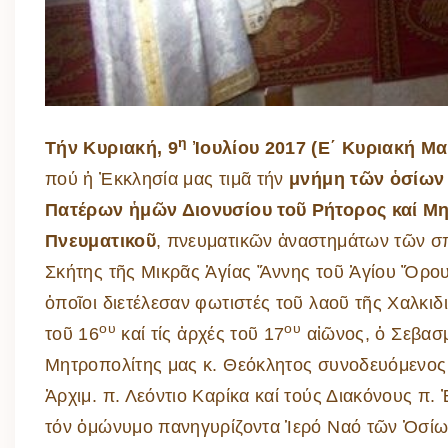
η
Τήν Κυριακή, 9
Ἰουλίου 2017 (Ε΄ Κυριακή Μα
πού ἡ Ἐκκλησία μας τιμᾶ τήν
μνήμη τῶν ὁσίων
Πατέρων ἡμῶν Διονυσίου τοῦ Ρήτορος καί Μ
Πνευματικοῦ
, πνευματικῶν ἀναστημάτων τῶν σ
Σκήτης τῆς Μικρᾶς Ἁγίας Ἄννης τοῦ Ἁγίου Ὄρου
ὁποῖοι διετέλεσαν φωτιστές τοῦ λαοῦ τῆς Χαλκιδι
ου
ου
τοῦ 16
καί τίς ἀρχές τοῦ 17
αἰῶνος, ὁ Σεβασ
Μητροπολίτης μας κ. Θεόκλητος συνοδευόμενος
Ἀρχιμ. π. Λεόντιο Καρίκα καί τούς Διακόνους π
τόν ὁμώνυμο πανηγυρίζοντα Ἱερό Ναό τῶν Ὁσίων