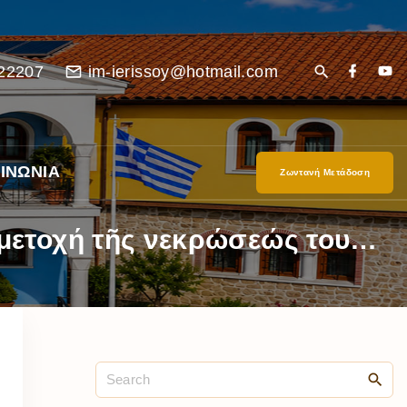
22207
im-ierissoy@hotmail.com
ΙΝΩΝΙΑ
Ζωντανή Μετάδοση
μμετοχή τῆς νεκρώσεώς του…
είο
Ι”