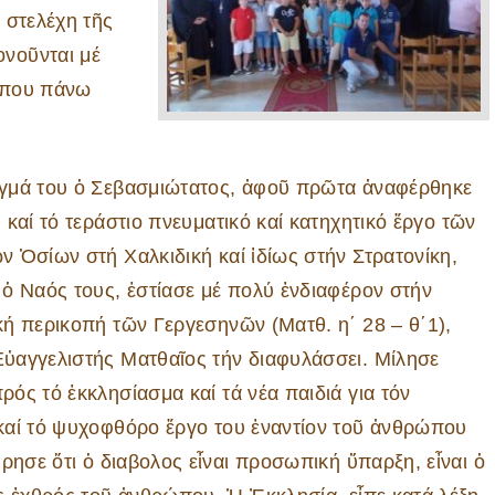
 στελέχη τῆς
νοῦνται μέ
ίπου πάνω
γμά του ὁ Σεβασμιώτατος, ἀφοῦ πρῶτα ἀναφέρθηκε
 καί τό τεράστιο πνευματικό καί κατηχητικό ἔργο τῶν
ν Ὁσίων στή Χαλκιδική καί ἰδίως στήν Στρατονίκη,
 ὁ Ναός τους, ἑστίασε μέ πολύ ἐνδιαφέρον στήν
κή περικοπή τῶν Γεργεσηνῶν (Ματθ. η΄ 28 – θ΄1),
ὐαγγελιστής Ματθαῖος τήν διαφυλάσσει. Μίλησε
ρός τό ἐκκλησίασμα καί τά νέα παιδιά για τόν
καί τό ψυχοφθόρο ἔργο του ἐναντίον τοῦ ἀνθρώπου
ρησε ὅτι ὁ διαβολος εἶναι προσωπική ὕπαρξη, εἶναι ὁ