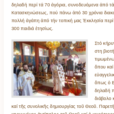
δηλαδή περί τά 70 ἀγόρια, συνοδευόμενα ἀπό τά
Κατασκηνώσεως, πού πάνω ἀπό 30 χρόνια διακο
πολλή ἀγάπη ἀπό τήν τοπική μας Ἐκκλησία περ
300 παιδιά ἐτησίως.
Στό κήρυ
στη βιοτή
τιμωμένω
ὅπου καί
εὐαγγελι
ὅπως ὁ Ε
δηλαδή π
διάβολο 
καί τῆς συνολικῆς δημιουργίας τοῦ Θεοῦ. Παρετή