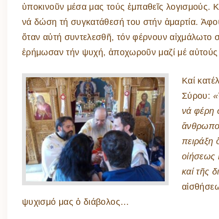
ὑποκινοῦν μέσα μας τούς ἐμπαθεῖς λογισμούς. Κ
νά δώση τή συγκατάθεσή του στήν ἁμαρτία. Ἀφοῦ 
ὅταν αὐτή συντελεσθῆ, τόν φέρνουν αἰχμάλωτο σ
ἐρήμωσαν τήν ψυχή, ἀποχωροῦν μαζί μέ αὐτούς 
Καί κατέ
Σύρου:
«
νά φέρη 
ἄνθρωπος
πειράξη 
οἰήσεως 
καί τῆς δ
αἰσθήσεω
ψυχισμό μας ὁ διάβολος…