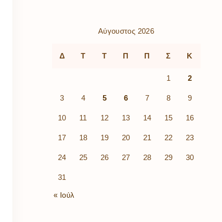
ρὰ
λίων
ικά
Αύγουστος 2026
κῶν
μός
Δ
Τ
Τ
Π
Π
Σ
Κ
ν
1
2
3
4
5
6
7
8
9
10
11
12
13
14
15
16
17
18
19
20
21
22
23
24
25
26
27
28
29
30
31
« Ιούλ