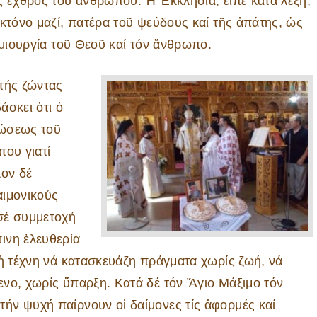
ς ἐχθρός τοῦ ἀνθρώπου. Ἡ Ἐκκλησία, εἶπε κατά λέξη,
κτόνο μαζί, πατέρα τοῦ ψεύδους καί τῆς ἀπάτης, ὡς
ημιουργία τοῦ Θεοῦ καί τόν ἄνθρωπο.
τής ζώντας
άσκει ὁτι ὁ
ρώσεως τοῦ
του γιατί
λον δέ
αιμονικούς
σέ συμμετοχή
ινη ἐλευθερία
 ἡ τέχνη νά κατασκευάζη πράγματα χωρίς ζωή, νά
νο, χωρίς ὕπαρξη. Κατά δέ τόν Ἅγιο Μάξιμο τόν
ήν ψυχή παίρνουν οἱ δαίμονες τίς ἀφορμές καί