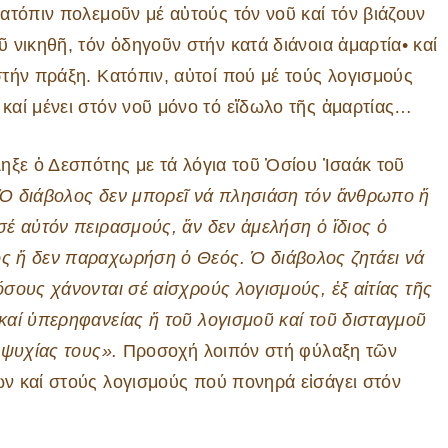
ατόπιν πολεμοῦν μέ αὐτούς τόν νοῦ καί τόν βιάζουν
νικηθῆ, τόν ὁδηγοῦν στήν κατά διάνοια ἁμαρτία• καί
τήν πράξη. Κατόπιν, αὐτοί πού μέ τούς λογισμούς
καί μένει στόν νοῦ μόνο τό εἴδωλο τῆς ἁμαρτίας…
ληξε ὁ Δεσπότης με τά λόγια τοῦ Ὁσίου Ἰσαάκ τοῦ
Ὁ διάβολος δεν μπορεῖ νά πλησιάση τόν ἄνθρωπο ἤ
σέ αὐτόν πειρασμούς, ἄν δεν ἀμελήση ὁ ἴδιος ὁ
 ἤ δεν παραχωρήση ὁ Θεός. Ὁ διάβολος ζητάει νά
ὅσους χάνονται σέ αἰσχρούς λογισμούς, ἐξ αἰτίας τῆς
καί ὑπερηφανείας ἤ τοῦ λογισμοῦ καί τοῦ δισταγμοῦ
ιψυχίας τους».
Προσοχή λοιπόν στή φύλαξη τῶν
ν καί στούς λογισμούς πού πονηρά εἰσάγει στόν