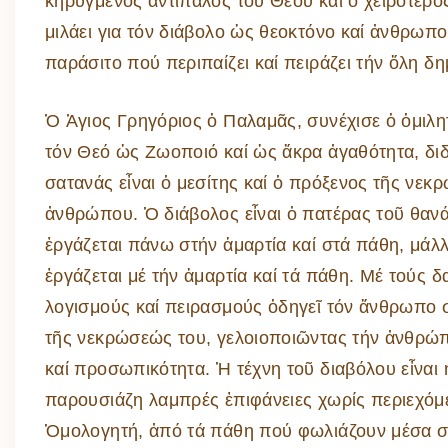
κηρυγμένος ἀντίπαλος τοῦ Θεοῦ καί ὁ χειρότερο
μιλάει για τόν διάβολο ὡς θεοκτόνο καί ἀνθρωπο
παράσιτο πού περιπαίζει καί πειράζει τήν ὅλη δ
Ὁ Ἁγιος Γρηγόριος ὁ Παλαμᾶς, συνέχισε ὁ ὁμιλη
τόν Θεό ὡς Ζωοποιό καί ὡς ἄκρα ἀγαθότητα, διδ
σατανάς εἶναι ὁ μεσίτης καί ὁ πρόξενος τῆς νεκ
ἀνθρώπου. Ὁ διάβολος εἶναι ὁ πατέρας τοῦ θανά
ἐργάζεται πάνω στήν ἁμαρτία καί στά πάθη, μάλ
ἐργάζεται μέ τήν ἁμαρτία καί τά πάθη. Μέ τούς δ
λογισμούς καί πειρασμούς ὁδηγεῖ τόν ἄνθρωπο 
τῆς νεκρώσεώς του, γελοιοποιῶντας τήν ἀνθρώπ
καί προσωπικότητα. Ἡ τέχνη τοῦ διαβόλου εἶναι
παρουσιάζη λαμπρές ἐπιφάνειες χωρίς περιεχόμε
Ὁμολογητή, ἀπό τά πάθη πού φωλιάζουν μέσα στ