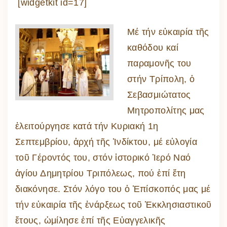
[widgetkit id=17]
Μέ τήν εὐκαιρία τῆς
καθόδου καί
παραμονῆς του
στήν Τρίπολη, ὁ
Σεβασμιώτατος
Μητροπολίτης μας
ἐλειτούργησε κατά τήν Κυριακή 1η
Σεπτεμβρίου, ἀρχή τῆς Ἰνδίκτου, μέ εὐλογία
τοῦ Γέροντός του, στόν ἱστορικό Ἱερό Ναό
ἁγίου Δημητρίου Τριπόλεως, πού ἐπί ἔτη
διακόνησε. Στόν λόγο του ὁ Ἐπίσκοπός μας μέ
τήν εὐκαιρία τῆς ἐνάρξεως τοῦ Ἐκκλησιαστικοῦ
ἔτους, ὡμίλησε ἐπί τῆς Εὐαγγελικῆς