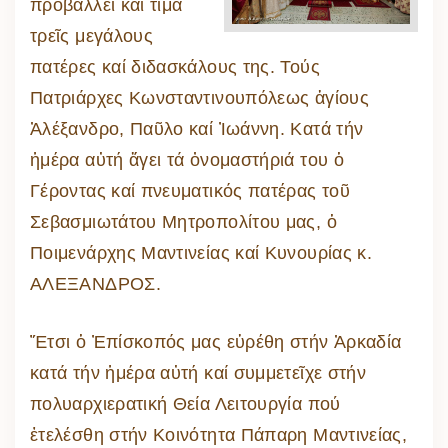
προβάλλει καί τιμᾶ
τρεῖς μεγάλους
πατέρες καί διδασκάλους της. Τούς
Πατριάρχες Κωνσταντινουπόλεως ἁγίους
Ἀλέξανδρο, Παῦλο καί Ἰωάννη. Κατά τήν
ἡμέρα αὐτή ἄγει τά ὀνομαστήριά του ὁ
Γέροντας καί πνευματικός πατέρας τοῦ
Σεβασμιωτάτου Μητροπολίτου μας, ὁ
Ποιμενάρχης Μαντινείας καί Κυνουρίας κ.
ΑΛΕΞΑΝΔΡΟΣ.
Ἔτσι ὁ Ἐπίσκοπός μας εὑρέθη στήν Ἀρκαδία
κατά τήν ἡμέρα αὐτή καί συμμετεῖχε στήν
πολυαρχιερατική Θεία Λειτουργία πού
ἐτελέσθη στήν Κοινότητα Πάπαρη Μαντινείας,