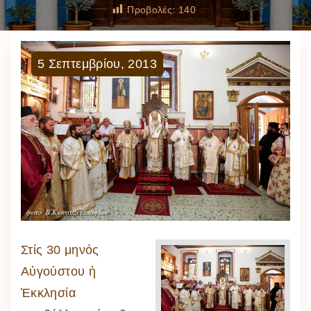
Προβολές:
140
5
Σεπτεμβρίου
,
2013
Στίς 30 μηνός
Αὐγούστου ἡ
Ἐκκλησία