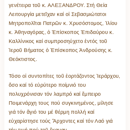
γενέτειρα τοῦ κ. ΑΛΕΞΑΝΔΡΟΥ. Στή Θεία
Λειτουργία μετεῖχαν καί οἱ Σεβασμιώτατοι
Μητροπολῖται Πατρῶν κ. Χρυσόστομος, Ἰλίου
κ. Ἀθηναγόρας, ὁ Ἐπίσκοπος Ἐπιδαύρου κ.
Καλλίνικος καί συμπροσηύχετο ἐντός τοῦ
Ἱεροῦ Βήματος ὁ Ἐπίσκοπος Ἀνδρούσης κ.
Θεόκτιστος.
Τόσο οἱ συντοπίτες τοῦ ἑορτάζοντος Ἱεράρχου,
ὅσο καί τό εὐρύτερο ποίμνιό του
πολυχρόνισαν τόν λαμπρό καί ἔμπειρο
Ποιμενάρχη τους πού συγκινημένος, μίλησε
γιά τόν ἅγιό του μέ θέρμη πολλή καί
εὐχαρίστησε τούς Ἄρχοντες καί τόν Λαό γιά