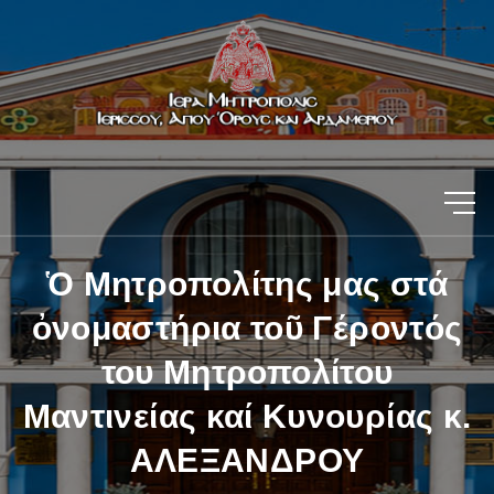
Ὁ Μητροπολίτης μας στά
ὀνομαστήρια τοῦ Γέροντός
του Μητροπολίτου
Μαντινείας καί Κυνουρίας κ.
ΑΛΕΞΑΝΔΡΟΥ