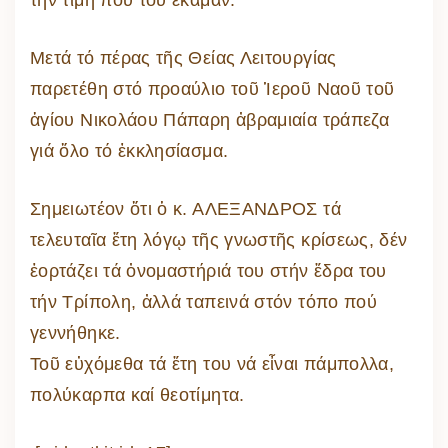
τήν τιμή πού τοῦ ἔκαμαν.
Μετά τό πέρας τῆς Θείας Λειτουργίας
παρετέθη στό προαύλιο τοῦ Ἱεροῦ Ναοῦ τοῦ
ἁγίου Νικολάου Πάπαρη ἀβραμιαία τράπεζα
γιά ὅλο τό ἐκκλησίασμα.
Σημειωτέον ὅτι ὁ κ. ΑΛΕΞΑΝΔΡΟΣ τά
τελευταῖα ἔτη λόγῳ τῆς γνωστῆς κρίσεως, δέν
ἑορτάζει τά ὀνομαστήριά του στήν ἕδρα του
τήν Τρίπολη, ἀλλά ταπεινά στόν τόπο πού
γεννήθηκε.
Τοῦ εὐχόμεθα τά ἔτη του νά εἶναι πάμπολλα,
πολύκαρπα καί θεοτίμητα.