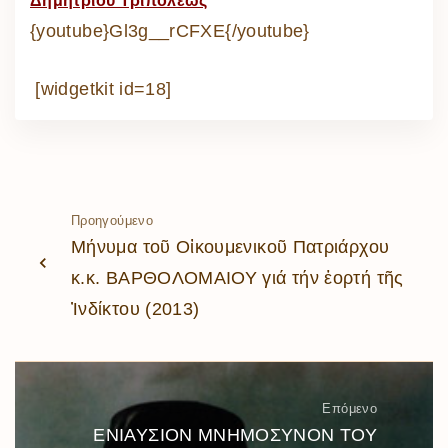
Δημητρίου Τριπόλεως
{youtube}Gl3g__rCFXE{/youtube}
[widgetkit id=18]
Προηγούμενο
Μήνυμα τοῦ Οἰκουμενικοῦ Πατριάρχου
κ.κ. ΒΑΡΘΟΛΟΜΑΙΟΥ γιά τήν ἑορτή τῆς
Ἰνδίκτου (2013)
Επόμενο
ΕΝΙΑΥΣΙΟΝ ΜΝΗΜΟΣΥΝΟΝ ΤΟΥ