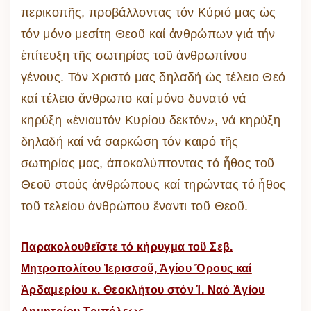
περικοπῆς, προβάλλοντας τόν Κύριό μας ὡς
τόν μόνο μεσίτη Θεοῦ καί ἀνθρώπων γιά τήν
ἐπίτευξη τῆς σωτηρίας τοῦ ἀνθρωπίνου
γένους. Τόν Χριστό μας δηλαδή ὡς τέλειο Θεό
καί τέλειο ἄνθρωπο καί μόνο δυνατό νά
κηρύξη «ἐνιαυτόν Κυρίου δεκτόν», νά κηρύξη
δηλαδή καί νά σαρκώση τόν καιρό τῆς
σωτηρίας μας, ἀποκαλύπτοντας τό ἦθος τοῦ
Θεοῦ στούς ἀνθρώπους καί τηρώντας τό ἦθος
τοῦ τελείου ἀνθρώπου ἔναντι τοῦ Θεοῦ.
Παρακολουθεῖστε τό κήρυγμα τοῦ Σεβ.
Μητροπολίτου Ἱερισσοῦ, Ἁγίου Ὄρους καί
Ἀρδαμερίου κ. Θεοκλήτου στόν Ἱ. Ναό Ἁγίου