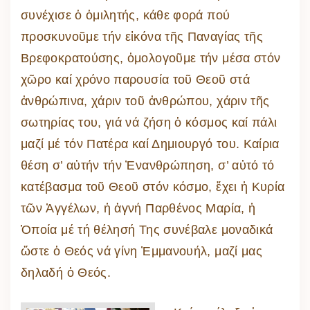
συνέχισε ὁ ὁμιλητής, κάθε φορά πού
προσκυνοῦμε τήν εἰκόνα τῆς Παναγίας τῆς
Βρεφοκρατούσης, ὁμολογοῦμε τήν μέσα στόν
χῶρο καί χρόνο παρουσία τοῦ Θεοῦ στά
ἀνθρώπινα, χάριν τοῦ ἀνθρώπου, χάριν τῆς
σωτηρίας του, γιά νά ζήση ὁ κόσμος καί πάλι
μαζί μέ τόν Πατέρα καί Δημιουργό του. Καίρια
θέση σ’ αὐτήν τήν Ἐνανθρώπηση, σ’ αὐτό τό
κατέβασμα τοῦ Θεοῦ στόν κόσμο, ἔχει ἡ Κυρία
τῶν Ἀγγέλων, ἡ ἁγνή Παρθένος Μαρία, ἡ
Ὁποία μέ τή θέλησή Της συνέβαλε μοναδικά
ὥστε ὁ Θεός νά γίνη Ἐμμανουήλ, μαζί μας
δηλαδή ὁ Θεός.