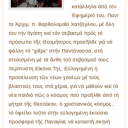
κατάλληλα ἀπό τόν
Ἐφημέριό του, Παν/
το Ἀρχιμ. π. Βαρθολομαῖο Χατζόγλου, μέ ὅλη
του τήν ἀγάπη καί τόν σεβασμό πρός τό
πρόσωπο τῆς Θεομήτορος προσῆλθε γιά νά
ψάλλη τό “χαῖρε” στήν Παντάνασσα, στή
στολισμένη μέ τά ἄνθη τοῦ σεβασμοῦ τους
περίπυστη Εἰκόνα Της. Εὐλογημένη ἡ
προσέλευση τῶν νέων γονέων μέ τούς
βλαστούς τους στά χέρια, γιά νά μάθουν καί τά
νέα παιδιά πῶς ο κόσμος πού προῆλθε ἀπό τή
μήτρα τῆς Θεοτόκου, ὁ χριστιανικός κόσμος,
τό ὀφείλει τοῦτο στήν εὐλογημένη ἑκούσια
προσφορά τῆς Παναγίας νά καταστῆ σκηνή