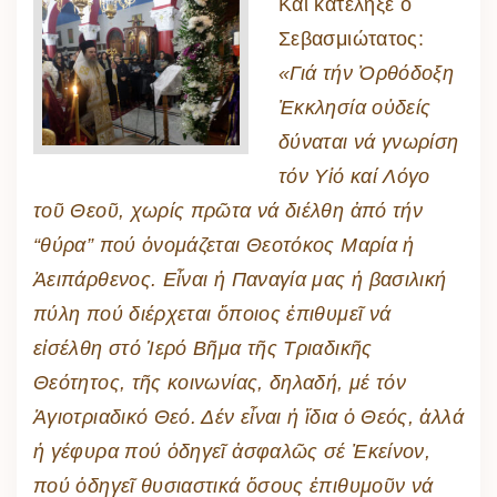
Καί κατέληξε ὁ
Σεβασμιώτατος:
«Γιά τήν Ὀρθόδοξη
Ἐκκλησία οὐδείς
δύναται νά γνωρίση
τόν Υἱό καί Λόγο
τοῦ Θεοῦ, χωρίς πρῶτα νά διέλθη ἀπό τήν
“θύρα” πού ὁνομάζεται Θεοτόκος Μαρία ἡ
Ἀειπάρθενος. Εἶναι ἡ Παναγία μας ἡ βασιλική
πύλη πού διέρχεται ὅποιος ἐπιθυμεῖ νά
εἰσέλθη στό Ἱερό Βῆμα τῆς Τριαδικῆς
Θεότητος, τῆς κοινωνίας, δηλαδή, μέ τόν
Ἁγιοτριαδικό Θεό. Δέν εἶναι ἡ ἴδια ὁ Θεός, ἀλλά
ἡ γέφυρα πού ὁδηγεῖ ἀσφαλῶς σέ Ἐκείνον,
πού ὁδηγεῖ θυσιαστικά ὅσους ἐπιθυμοῦν νά