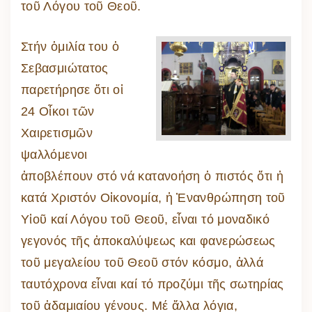
τοῦ Λόγου τοῦ Θεοῦ.
Στήν ὁμιλία του ὁ
Σεβασμιώτατος
παρετήρησε ὅτι οἱ
24 Οἶκοι τῶν
Χαιρετισμῶν
ψαλλόμενοι
ἀποβλέπουν στό νά κατανοήση ὁ πιστός ὅτι ἡ
κατά Χριστόν Οἰκονομία, ἡ Ἐνανθρώπηση τοῦ
Υἱοῦ καί Λόγου τοῦ Θεοῦ, εἶναι τό μοναδικό
γεγονός τῆς ἀποκαλύψεως και φανερώσεως
τοῦ μεγαλείου τοῦ Θεοῦ στόν κόσμο, ἀλλά
ταυτόχρονα εἶναι καί τό προζύμι τῆς σωτηρίας
τοῦ ἀδαμιαίου γένους. Μέ ἄλλα λόγια,