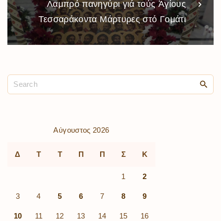
Λαμπρό πανηγύρι γιά τούς Ἁγίους
Τεσσαράκοντα Μάρτυρες στό Γομάτι
Αύγουστος 2026
Δ
Τ
Τ
Π
Π
Σ
Κ
1
2
3
4
5
6
7
8
9
10
11
12
13
14
15
16