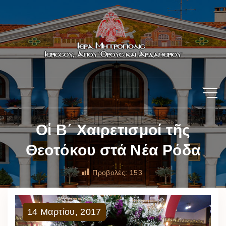
Οἱ Β΄ Χαιρετισμοί τῆς
Θεοτόκου στά Νέα Ρόδα
Προβολές:
153
14
Μαρτίου
,
2017