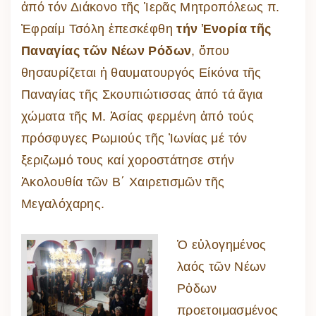
ἀπό τόν Διάκονο τῆς Ἱερᾶς Μητροπόλεως π.
Ἐφραίμ Τσόλη ἐπεσκέφθη
τήν Ἐνορία τῆς
Παναγίας τῶν Νέων Ρόδων
, ὅπου
θησαυρίζεται ἡ θαυματουργός Είκόνα τῆς
Παναγίας τῆς Σκουπιώτισσας ἀπό τά ἅγια
χώματα τῆς Μ. Ἀσίας φερμένη ἀπό τούς
πρόσφυγες Ρωμιούς τῆς Ἰωνίας μέ τόν
ξεριζωμό τους καί χοροστάτησε στήν
Ἀκολουθία τῶν Β΄ Χαιρετισμῶν τῆς
Μεγαλόχαρης.
Ὁ εὐλογημένος
λαός τῶν Νέων
Ρὀδων
προετοιμασμένος