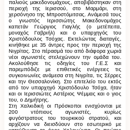
παλιούς μακεδονομάχους, αποβιβάστηκαν στη
περιοχή της Ιερισσού, στο Μαρμάρι, στη
χερσόνησο της Μπροστόμιτσας. Ανάμεσά τους
ο γνωστός Ιερισσιώτης Μακεδονομάχος
καπετάν Γεώργιος Γιαγλής (ο μετέπειτα,
μοναχός Γαβριήλ) και ο υπαρχηγός του
Χριστόδουλος Τσόχας. Εκτελώντας διαταγές,
κινήθηκε με 35 άντρες
προς την περιοχή της
Νιγρίτας. Στο πέρασμά του από διάφορα χωριά
νέοι αγωνιστές στελεχώνουν την ομάδα του.
Ακολούθησε τις οδηγίες του Γ.Ε.Σ και
παρεμπόδιζε με επιθετικές ενέργειες τις
συγκοινωνίες ανάμεσα στη Νιγρίτα, τις Σέρρες
και την Θεσσαλονίκη. Στο επιτελείο του εκτός
από τον υπαρχηγό Χριστόδουλο Τσόχα, ήταν
και οι Ιερισσιώτες Αστέριος Ψέμμας και ο γιος
του, ο Δημήτρης.
Στη Χαλκιδική οι Πρόσκοποι ενισχύονται με
200 ντόπιους αγωνιστές, κυρίως
φυγόστρατους του τουρκικού στρατού, και
αρχίζουν να διεισδύουν στο εσωτερικό με