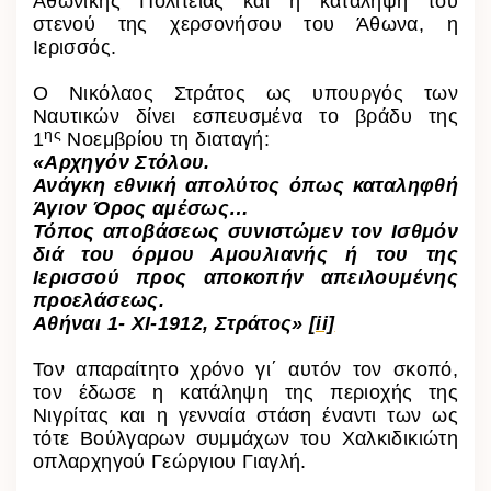
Αθωνικής Πολιτείας και η κατάληψη του
στενού της χερσονήσου του Άθωνα, η
Ιερισσός.
Ο Νικόλαος Στράτος ως υπουργός των
Ναυτικών δίνει εσπευσμένα το βράδυ της
ης
1
Νοεμβρίου τη διαταγή:
«Αρχηγόν Στόλου.
Ανάγκη εθνική απολύτος όπως καταληφθή
Άγιον Όρος αμέσως…
Τόπος αποβάσεως συνιστώμεν τον Ισθμόν
διά του όρμου Αμουλιανής ή του της
Ιερισσού προς αποκοπήν απειλουμένης
προελάσεως.
Αθήναι 1- XI-1912, Στράτος»
[ii]
Τον απαραίτητο χρόνο γι΄ αυτόν τον σκοπό,
τον έδωσε η κατάληψη της περιοχής της
Νιγρίτας και η γενναία στάση έναντι των ως
τότε Βούλγαρων συμμάχων του Χαλκιδικιώτη
οπλαρχηγού Γεώργιου Γιαγλή.