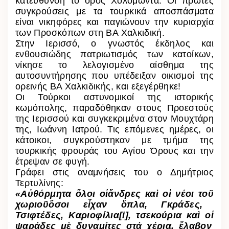
κατεύθυνση το όρος Χολομώντα. Οι πρώτες
συγκρούσεις με τα τουρκικά αποσπάσματα
είναι νικηφόρες και παγιώνουν την κυριαρχία
των Προσκόπων στη ΒΑ Χαλκιδική.
Στην Ιερισσό, ο γνωστός έκδηλος και
ενθουσιώδης πατριωτισμός των κατοίκων,
νίκησε το λελογισμένο αίσθημα της
αυτοσυντήρησης που υπέδειξαν οικισμοί της
ορεινής ΒΑ Χαλκιδικής, και εξεγέρθηκε!
Οι Τούρκοι αστυνομικοί της ιστορικής
κωμόπολης, παραδόθηκαν στους Προεστούς
της Ιερισσού και συγκεκριμένα στον Μουχτάρη
της, Ιωάννη Ιατρού. Τις επόμενες ημέρες, οι
κάτοικοι, συγκρούστηκαν με τμήμα της
τουρκικής φρουράς του Αγίου Όρους και την
έτρεψαν σε φυγή.
Γράφει στις αναμνήσεις του ο Δημήτριος
Τερτυλίνης:
«
Α
ὐ
θόρμητα
ὅ
λοι ο
ἱ
ἄ
νδρες κα
ὶ
ο
ἱ
νέοι το
ῦ
χωριο
ῦ
ὅ
σοι ε
ἶ
χαν
ὅ
πλα, Γκράδες,
Τσιφτέδες, Καριοφίλια
[i]
, τσεκούρια κα
ὶ
ο
ἱ
ψαράδες μ
ὲ
δυναμίτες στά χέρια,
ἔ
λαβον