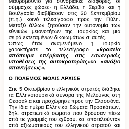
Μαυροβούνιο για συνοριακές διαφορές, οι
σύμμαχες χώρες· η Ελλάδα, η Σερβία και η
Βουλγαρία διαβίβασαν στις 30 Σεπτεμβρίου
(π.η.) κοινό τελεσίγραφο προς την Πύλη.
Μεταξύ άλλων ζητούσαν την αυτονομία των
εθνικών μειονοτήτων της Τουρκίας και μια
σειρά εκτεταμένων δικαιωμάτων σ’ αυτές.
Όπως ήταν αναμενόμενο η Τουρκία
χαρακτήρισε το τελεσίγραφο
«θρασεία
απόπειρα επέμβασης στις εσωτερικές
υποθέσεις της αυτοκρατορίας»
και
«ανάξιο
απαντήσεως».
Ο ΠΟΛΕΜΟΣ ΜΟΛΙΣ ΑΡΧΙΣΕ
Στις 5 Οκτωβρίου ο ελληνικός στρατός διάβηκε
τα Ελληνοτουρκικά σύνορα της Μελούνας στη
Θεσσαλία και προχώρησε προς την Ελασσόνα.
Την ίδια ημέρα Ελληνικά Σώματα Προσκόπων,
δηλ. στρατιωτικά σώματα που δρούσαν πίσω
από τις γραμμές του εχθρού, και αποτελούνταν
από αξιωματικούς του ελληνικού στρατού και