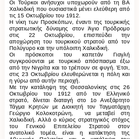
Οι Τούρκοι ανήσυχοι υποχωρούν από τη ΒΑ
Χαλκιδική που ουσιαστικά μένει ελεύθερη από
τις 15 Οκτωβρίου του 1912.
Η νίκη των Προσκόπων, έναντι της τουρκικής
στρατιωτικής δύναμης στον Άγιο Πρόδρομο
στις 22 Οκτωβρίου, επισπεύδει την
αποχώρηση του τουρκικού στρατού από τον
Πολύγυρο και την υπόλοιπη Χαλκιδική.
Οι πρόσκοποι του καπετάν Γιαγλή
συγκρούονται με τουρκικό απόσπασμα έξω
από την Νιγρίτα και το τρέπουν σε φυγή. Έτσι,
στις 23 Οκτωβρίου ελευθερώνεται η πόλη και
η γύρω από αυτήν περιοχή.
Με την κατάληψη της Θεσσαλονίκης στις 26
Οκτωβρίου του 1912 από τον Ελληνικό
στρατό, δίνεται διαταγή σ
το 1ο Ανεξάρτητο
Τάγμα Κρητών με Διοικητή τον Ταγματάρχη
Γεώργιο Κολοκοτρώνη, να μεταβεί στη
Χαλκιδική. Αλλά
ο κύριος στρατηγικός στόχος
του Γενικού Επιτελείου Στρατού στον
ανατολικό τομέα, είναι η κατάκτηση της