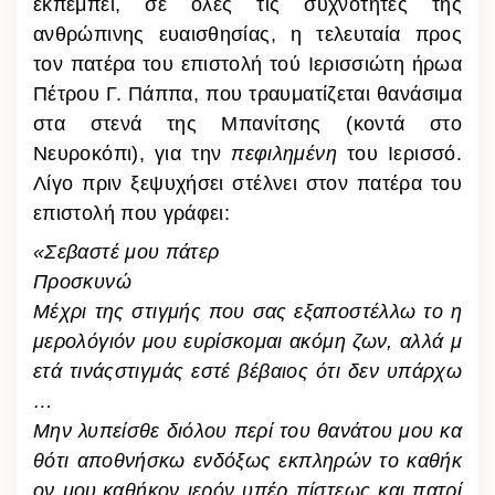
εκπέμπει, σε όλες τις συχνότητες της
ανθρώπινης ευαισθησίας, η τελευταία προς
τον πατέρα του επιστολή τού Ιερισσιώτη ήρωα
Πέτρου Γ. Πάππα, που τραυματίζεται θανάσιμα
στα στενά της Μπανίτσης (κοντά στο
Νευροκόπι), για την
πεφιλημένη
του Ιερισσό.
Λίγο πριν ξεψυχήσει στέλνει στον πατέρα του
επιστολή που γράφει:
«Σεβαστέ μου πάτερ
Προσκυνώ
Μέχρι της στιγμής που σας εξαποστέλλω το η
μερολόγιόν μου ευρίσκομαι ακόμη ζων, αλλά μ
ετά τινάςστιγμάς εστέ βέβαιος ότι δεν υπάρχω
…
Μην λυπείσθε διόλου περί του θανάτου μου κα
θότι αποθνήσκω ενδόξως εκπληρών το καθήκ
ον μου,καθήκον ιερόν υπέρ πίστεως και πατρί