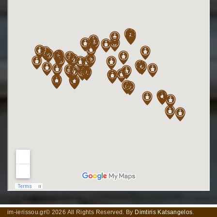
im-ierissou.gr©
2026
All Rights Reserved. By
Dimtiris Katsangelos
.