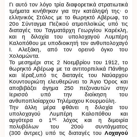
Γι αυτό τον λόγο τρία διαφορετικά στρατιωτικά
τμήματα κινήθηκαν για την κατάληψή της· ο
ελληνικός Στόλος με το θωρηκτό Αβέρωφ, το
20ο Σύνταγμα Πεζικού ατμοπλοϊκώς υπό τις
διαταγές του Ταγματάρχη Γεωργίου Καρέκλη,
και η διλοχία του υπολοχαγού Λυμπέρη
Καλοπόθου με υποδιοικητή τον ανθυπολοχαγό
Ι. Αλεξάκη, από τον ορεινό όγκο του
Χολομώντα.
Το μεσημέρι στις 2 Νοεμβρίου του 1912, το
θωρηκτό Αβέρωφ με τα
αντιτορπιλικά Πάνθηρ
και Ιέραξ,
υπό τις διαταγές του Ναύαρχου
Κουντουριώτη ελευθερώνει το Άγιο Όρος και
αποβιβάζει άγημα 250 πεζοναυτών στην
Ιερισσό υπό την διοίκηση του
ανθυποπλοίαρχου Τηλέμαχου Κουρμούλη.
Την άλλη μέρα φθάνει η διλοχία του
υπολοχαγού Λυμπέρη Καλοπόθου και
ος
αργότερα
ο 1
λόχος και η διμοιρία
πολυβόλων του 20ού
συντάγματος
(300
άντρες) υπό τις διαταγές του
Λοχαγού