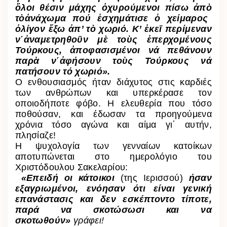
ὅ
λοι θέσιν μάχης
ὀ
χυρούμενοι πίσω
ἀ
π
ὸ
τ
ὸ
ἀ
νάχωμα πού
ἐ
σχημάτισε
ὁ
χείμαρος
ὀ
λίγον
ἔ
ξω
ἀ
π’ τ
ὸ
χωριό. Κ’
ἐ
κε
ῖ
περίμεναν
ν΄
ἀ
ναμετρηθο
ῦ
ν μ
ὲ
το
ὺ
ς
ἐ
περχομένους
Τούρκους,
ἀ
ποφασισμένοι νά πεθάνουν
παρ
ὰ
ν΄
ἀ
φήσουν το
ὺ
ς Τούρκους νά
πατήσουν τό χωριό».
Ο ενθουσιασμός ήταν διάχυτος στις καρδιές
των ανθρώπων και υπερκέρασε τον
οποιοδήποτε φόβο. Η ελευθερία που τόσο
ποθούσαν, και έδωσαν τα προηγούμενα
χρόνια τόσο αγώνα και αίμα γι΄ αυτήν,
πλησίαζε!
Η ψυχολογία των γενναίων κατοίκων
αποτυπώνεται στο ημερολόγιο του
Χριστόδουλου Σακελαρίου:
«Επειδή οι κάτοικοι
(της Ιερισσού)
ήσαν
εξαγριωμένοι, ενόησαν ότι είναι γενική
επανάστασις και δεν εσκέπτοντο τίποτε,
παρά να σκοτώσωσι και να
σκοτωθούν»
γράφει!