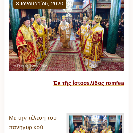
8
Ιανουαρίου
,
2020
Ἐκ τῆς ἱστοσελίδος romfea
Με την τέλεση του
πανηγυρικού