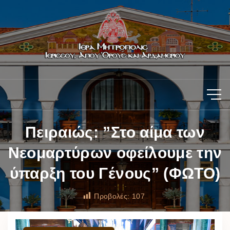
Πειραιώς: ”Στο αίμα των
Νεομαρτύρων οφείλουμε την
ύπαρξη του Γένους” (ΦΩΤΟ)
Προβολές:
107