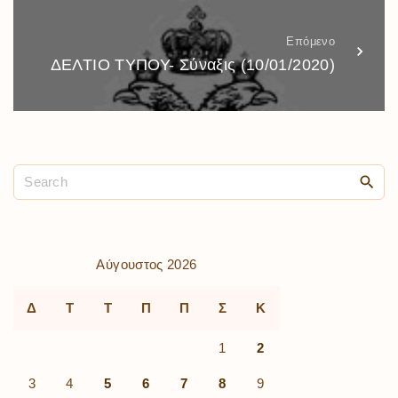
Επόμενο
ΔΕΛΤΙΟ ΤΥΠΟΥ- Σύναξις (10/01/2020)
Αύγουστος 2026
Δ
Τ
Τ
Π
Π
Σ
Κ
1
2
3
4
5
6
7
8
9