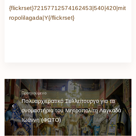
{flickrset}72157712574162453|540|420|mit
ropolilagada|Y{/flickrset}
Προηγούμενο
Πολυαρχιερατικό Συλλείτουργο για τα
ονομαστήρια του Μητροπολίτη Λαγκαδά
Ιωάννη (ΦΩΤΟ)