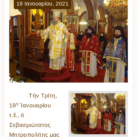
19
Ιανουαρίου
,
2021
Τήν Τρίτη,
η
19
Ἰανουαρίου
τ.ἒ., ὁ
Σεβασμιώτατος
Μητροπολίτης μας