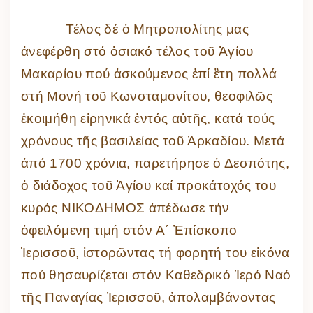
Τέλος δέ ὁ Μητροπολίτης μας
ἀνεφέρθη στό ὁσιακό τέλος τοῦ Ἁγίου
Μακαρίου πού ἀσκούμενος ἐπί ἒτη πολλά
στή Μονή τοῦ Κωνσταμονίτου, θεοφιλῶς
ἐκοιμήθη εἰρηνικά ἐντός αὐτῆς, κατά τούς
χρόνους τῆς βασιλείας τοῦ Ἀρκαδίου. Μετά
ἀπό 1700 χρόνια, παρετήρησε ὀ Δεσπότης,
ὁ διάδοχος τοῦ Ἁγίου καί προκάτοχός του
κυρός ΝΙΚΟΔΗΜΟΣ ἀπέδωσε τήν
ὁφειλόμενη τιμή στόν Α΄ Ἐπίσκοπο
Ἱερισσοῦ, ἱστορῶντας τή φορητή του εἰκόνα
πού θησαυρίζεται στόν Καθεδρικό Ἱερό Ναό
τῆς Παναγίας Ἰερισσοῦ, ἀπολαμβάνοντας