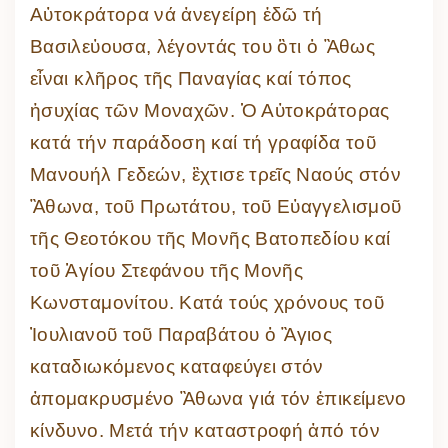
Αὐτοκράτορα νά ἀνεγείρη ἐδῶ τή
Βασιλεὐουσα, λέγοντάς του ὃτι ὁ Ἂθως
εἶναι κλῆρος τῆς Παναγίας καί τόπος
ἡσυχίας τῶν Μοναχῶν. Ὁ Αὐτοκράτορας
κατά τήν παράδοση καί τή γραφίδα τοῦ
Μανουήλ Γεδεών, ἒχτισε τρεῖς Ναούς στόν
Ἂθωνα, τοῦ Πρωτάτου, τοῦ Εὐαγγελισμοῦ
τῆς Θεοτόκου τῆς Μονῆς Βατοπεδίου καί
τοῦ Ἁγίου Στεφάνου τῆς Μονῆς
Κωνσταμονίτου. Κατά τούς χρόνους τοῦ
Ἰουλιανοῦ τοῦ Παραβάτου ὁ Ἃγιος
καταδιωκόμενος καταφεύγει στόν
ἀπομακρυσμένο Ἂθωνα γιά τόν ἐπικείμενο
κίνδυνο. Μετά τήν καταστροφή ἀπό τόν