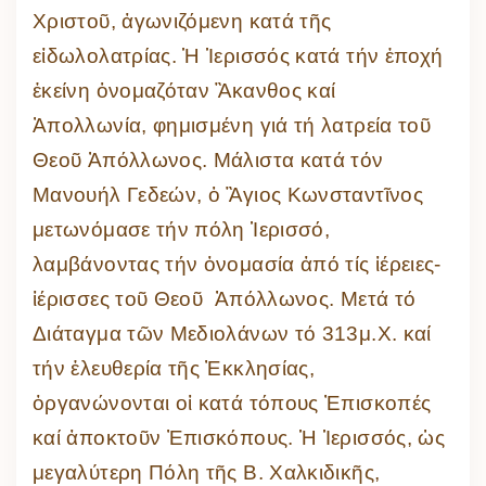
Χριστοῦ, ἀγωνιζόμενη κατά τῆς
εἰδωλολατρίας. Ἡ Ἱερισσός κατά τήν ἐποχή
ἐκείνη ὁνομαζόταν Ἂκανθος καί
Ἀπολλωνία, φημισμένη γιά τή λατρεία τοῦ
Θεοῦ Ἀπόλλωνος. Μάλιστα κατά τόν
Μανουήλ Γεδεών, ὁ Ἃγιος Κωνσταντῖνος
μετωνόμασε τήν πόλη Ἱερισσό,
λαμβάνοντας τήν ὀνομασία ἀπό τίς ἱέρειες-
ἱέρισσες τοῦ Θεοῦ Ἀπόλλωνος. Μετά τό
Διάταγμα τῶν Μεδιολάνων τό 313μ.Χ. καί
τήν ἐλευθερία τῆς Ἐκκλησίας,
ὀργανώνονται οἱ κατά τόπους Ἐπισκοπές
καί ἀποκτοῦν Ἐπισκόπους. Ἡ Ἱερισσός, ὡς
μεγαλύτερη Πόλη τῆς Β. Χαλκιδικῆς,