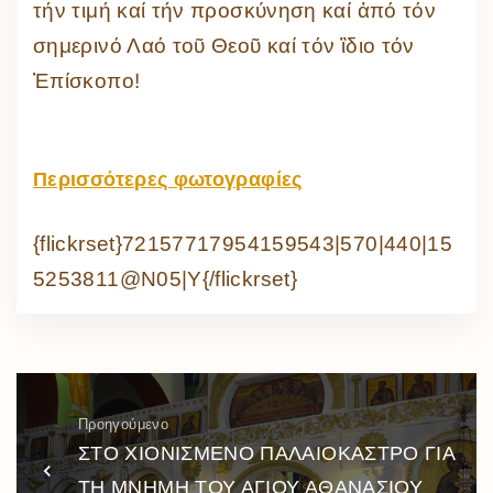
τήν τιμή καί τήν προσκύνηση καί ἀπό τόν
σημερινό Λαό τοῦ Θεοῦ καί τόν ἲδιο τόν
Ἐπίσκοπο!
Περισσότερες φωτογραφίες
{flickrset}72157717954159543|570|440|15
5253811@N05|Y{/flickrset}
Προηγούμενο
ΣΤΟ ΧΙΟΝΙΣΜΕΝΟ ΠΑΛΑΙΟΚΑΣΤΡΟ ΓΙΑ
ΤΗ ΜΝΗΜΗ ΤΟΥ ΑΓΙΟΥ ΑΘΑΝΑΣΙΟΥ