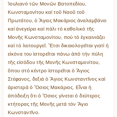
Ἰουλιανό τῶν Μονῶν Βατοπεδίου,
Κωνσταμονίτου καί τοῦ Ναοῦ τοῦ
Πρωτάτου, ὁ Ἃγιος Μακάριος ἀναλαμβάνει
καί ἀνεγείρει καί πάλι τό καθολικό τῆς
Μονῆς Κωνσταμονίτου, πού τό ἐγκαινιάζει
καί τό λειτουργεῖ. Ἒτσι δικαιολογεῖται γιατί ἡ
εἰκόνα του ἱστορεῖται πάνω ἀπό τήν πύλη
τῆς εἰσόδου τῆς Μονῆς Κωνσταμονίτου,
ὃπου στό κέντρο ἱστορεῖται ὁ Ἃγιος
Στέφανος, δεξιά ὁ Ἃγιος Κωνσταντῖνος καί
ἀριστερά ὁ Ὃσιος Μακάριος. Εἶναι ἡ
ἀπόδειξη ὃτι ὁ Ὃσιος γίνεται ὁ δεύτερος
κτήτορας τῆς Μονῆς μετά τόν Ἂγιο
Κωνσταντῖνο.