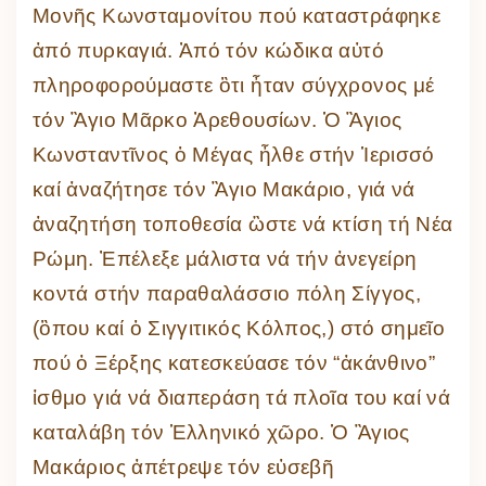
Μονῆς Κωνσταμονίτου πού καταστράφηκε
ἀπό πυρκαγιά. Ἀπό τόν κώδικα αὐτό
πληροφορούμαστε ὃτι ἦταν σύγχρονος μέ
τόν Ἃγιο Μᾶρκο Ἀρεθουσίων. Ὁ Ἃγιος
Κωνσταντῖνος ὁ Μέγας ἦλθε στήν Ἱερισσό
καί ἀναζήτησε τόν Ἃγιο Μακάριο, γιά νά
ἀναζητήση τοποθεσία ὣστε νά κτίση τή Νέα
Ρώμη. Ἐπέλεξε μάλιστα νά τήν ἀνεγείρη
κοντά στήν παραθαλάσσιο πόλη Σίγγος,
(ὃπου καί ὁ Σιγγιτικός Κόλπος,) στό σημεῖο
πού ὀ Ξέρξης κατεσκεύασε τόν “ἀκάνθινο”
ἰσθμο γιά νά διαπεράση τά πλοῖα του καί νά
καταλάβη τόν Ἑλληνικό χῶρο. Ὁ Ἃγιος
Μακάριος ἀπέτρεψε τόν εὐσεβῆ