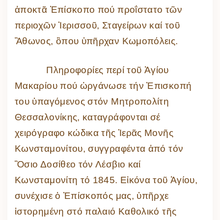
ἀποκτᾶ Ἐπίσκοπο πού προΐστατο τῶν
περιοχῶν Ἱερισσοῦ, Σταγείρων καί τοῦ
Ἂθωνος, ὃπου ὑπῆρχαν Κωμοπόλεις.
Πληροφορίες περί τοῦ Ἁγίου
Μακαρίου πού ὠργάνωσε τήν Ἐπισκοπή
του ὑπαγόμενος στόν Μητροπολίτη
Θεσσαλονίκης, καταγράφονται σέ
χειρόγραφο κώδικα τῆς Ἱερᾶς Μονῆς
Κωνσταμονίτου, συγγραφέντα ἀπό τόν
Ὃσιο Δοσίθεο τόν Λέσβιο καί
Κωνσταμονίτη τό 1845. Εἰκόνα τοῦ Ἁγίου,
συνέχισε ὁ Ἐπίσκοπός μας, ὑπῆρχε
ἱστορημένη στό παλαιό Καθολικό τῆς