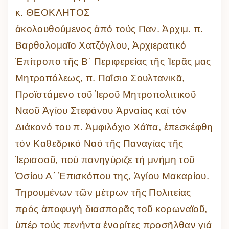
κ. ΘΕΟΚΛΗΤΟΣ
ἀκολουθούμενος ἀπό τούς Παν. Ἀρχιμ. π.
Βαρθολομαῖο Χατζόγλου, Ἀρχιερατικό
Ἐπίτροπο τῆς Β΄ Περιφερείας τῆς Ἱερᾶς μας
Μητροπόλεως, π. Παΐσιο Σουλτανικᾶ,
Προϊστάμενο τοῦ Ἱεροῦ Μητροπολιτικοῦ
Ναοῦ Ἀγίου Στεφάνου Ἀρναίας καί τόν
Διάκονό του π. Ἀμφιλόχιο Χάϊτα, ἐπεσκέφθη
τόν Καθεδρικό Ναό τῆς Παναγίας τῆς
Ἱερισσοῦ, πού πανηγύριζε τή μνήμη τοῦ
Ὁσίου Α΄ Ἐπισκόπου της, Ἁγίου Μακαρίου.
Τηρουμένων τῶν μέτρων τῆς Πολιτείας
πρός ἀποφυγή διασπορᾶς τοῦ κορωναϊοῦ,
ὑπέρ τούς πενήντα ἐνορίτες προσῆλθαν γιά