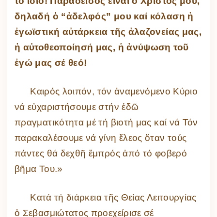
τό ἴδιο! Παράδεισος εἶναι ὁ Χριστός μου,
δηλαδή ὁ “ἀδελφός” μου καί κόλαση ἡ
ἐγωϊστική αὐτάρκεια τῆς ἀλαζονείας μας,
ἡ αὐτοθεοποίησή μας, ἡ ἀνύψωση τοῦ
ἐγώ μας σέ θεό!
Καιρός λοιπόν, τόν ἀναμενόμενο Κύριο
νά εὐχαριστήσουμε στήν ἐδῶ
πραγματικότητα μέ τή βιοτή μας καί νά Τόν
παρακαλέσουμε νά γίνη ἔλεος ὅταν τούς
πάντες θά δεχθῆ ἔμπρός ἀπό τό φοβερό
βῆμα Του.»
Κατά τή διάρκεια τῆς Θείας Λειτουργίας
ὁ Σεβασμιώτατος προεχείρισε σέ