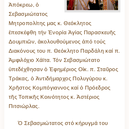
Ἀπόκρεω, ὁ
Σεβασμιώτατος
Μητροπολίτης μας κ. Θεόκλητος
ἐπεσκέφθη τήν Ἐνορία Ἁγίας Παρασκευῆς
Δουμπιῶν, ἀκολουθούμενος ἀπό τούς
Διακόνους του π. Θεόκλητο Παρδάλη καί π.
Ἀμφιλόχιο Χάϊτα. Τόν Σεβασμιώτατο
ὑπεδέχθησαν ὁ Ἐφημέριος Οἰκ. π. Σταῦρος
Τράκας, ὁ Ἀντιδήμαρχος Πολυγύρου κ.
Χρῆστος Κομπόγιαννος καί ὁ Πρόεδρος
τῆς Τοπικῆς Κοινότητος κ. Ἀστέριος
Πιτσιώρλας.
Ὁ Σεβασμιώτατος στό κήρυγμά του