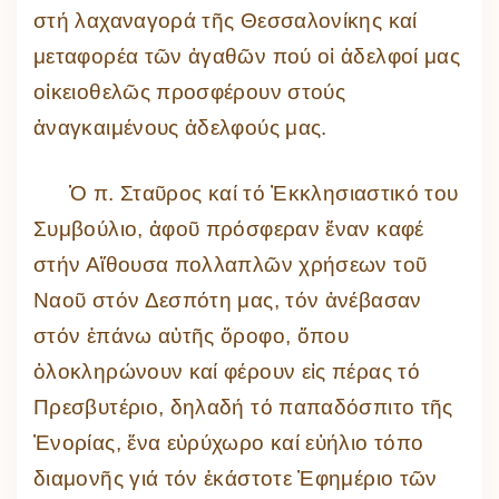
στή λαχαναγορά τῆς Θεσσαλονίκης καί
μεταφορέα τῶν ἀγαθῶν πού οἱ ἀδελφοί μας
οἰκειοθελῶς προσφέρουν στούς
ἀναγκαιμένους ἀδελφούς μας.
Ὁ π. Σταῦρος καί τό Ἐκκλησιαστικό του
Συμβούλιο, ἀφοῦ πρόσφεραν ἕναν καφέ
στήν Αἴθουσα πολλαπλῶν χρήσεων τοῦ
Ναοῦ στόν Δεσπότη μας, τόν ἀνέβασαν
στόν ἐπάνω αὐτῆς ὄροφο, ὅπου
ὁλοκληρώνουν καί φέρουν εἰς πέρας τό
Πρεσβυτέριο, δηλαδή τό παπαδόσπιτο τῆς
Ἐνορίας, ἕνα εὐρύχωρο καί εὐήλιο τόπο
διαμονῆς γιά τόν ἑκάστοτε Ἐφημέριο τῶν