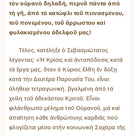
τόν οὐρανό δηλαδή, περνᾶ πάντα ἀπό
τή γῆ, ἀπό τό κατώφλι τοῦ πεινασμένου,
τοῦ πονεμένου, τοῦ ἄρρωστου καί
φυλακισμένου ἀδελφοῦ μας!
Τέλος, κατέληξε ὁ Σεβασμιώτατος
λέγοντας: «Ἡ Κρίσις καί ἀνταπόδοσις κατά
τά ἔργα μας, ὅταν ὁ Κύριος ἔλθη ἐν δόξῃ
κατά τήν Δευτέρα Παρουσία Του, εἶναι
ἀλήθεια τετραγωνική, βγαλμένη ἀπό τά
χείλη τοῦ ἀδεκάστου Κριτοῦ. Εἶναι
φιλάνθρωπο μέλημα τοῦ Οὐρανοῦ, μά καί
ἀπαίτηση κάθε ἀνθρώπινης καρδιᾶς πού
φλογίζεται μέσα στήν κοινωνική Σαχάρα τῆς