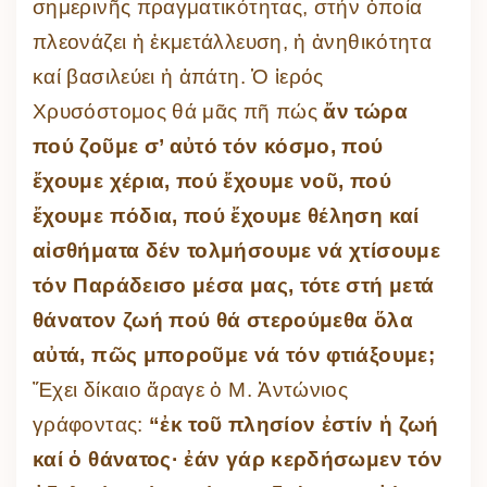
σημερινῆς πραγματικότητας, στήν ὁποία
πλεονάζει ἡ ἐκμετάλλευση, ἡ ἀνηθικότητα
καί βασιλεύει ἡ ἀπάτη. Ὁ ἱερός
Χρυσόστομος θά μᾶς πῆ πώς
ἄν τώρα
πού ζοῦμε σ’ αὐτό τόν κόσμο, πού
ἔχουμε χέρια, πού ἔχουμε νοῦ, πού
ἔχουμε πόδια, πού ἔχουμε θέληση καί
αἰσθήματα δέν τολμήσουμε νά χτίσουμε
τόν Παράδεισο μέσα μας, τότε στή μετά
θάνατον ζωή πού θά στερούμεθα ὅλα
αὐτά, πῶς μποροῦμε νά τόν φτιάξουμε;
Ἔχει δίκαιο ἄραγε ὁ Μ. Ἀντώνιος
γράφοντας:
“ἐκ τοῦ πλησίον ἐστίν ἡ ζωή
καί ὁ θάνατος· ἐάν γάρ κερδήσωμεν τόν