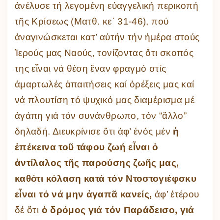
ἀνέλυσε τή λεγομένη εὐαγγελική περικοπή
τῆς Κρίσεως (Ματθ. κε΄ 31-46), πού
ἀναγινώσκεται κατ’ αὐτήν τήν ἡμέρα στούς
Ἱερούς μας Ναούς, τονίζοντας ὅτι σκοπός
της εἶναι νά θέση ἕναν φραγμό στίς
ἁμαρτωλές ἀπαιτήσεις καί ὀρέξεις μας καί
νά πλουτίση τό ψυχικό μας διαμέρισμα μέ
ἀγάπη γιά τόν συνάνθρωπο, τόν “ἄλλο”
δηλαδή. Διευκρίνισε ὅτι ἀφ’ ἑνός μέν
ἡ
ἐπέκεινα τοῦ τάφου ζωή εἶναι ὁ
ἀντίλαλος τῆς παρούσης ζωῆς μας,
καθότι κόλαση κατά τόν Ντοστογιέφσκυ
εἶναι τό νά μην ἀγαπᾶ κανείς,
ἀφ’ ἑτέρου
δέ ὅτι
ὁ δρόμος γιά τόν Παράδεισο, γιά