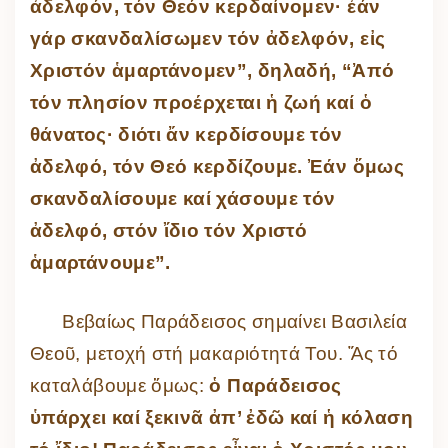
ἀδελφόν, τόν Θεόν κερδαίνομεν· ἐάν
γάρ σκανδαλίσωμεν τόν ἀδελφόν, εἰς
Χριστόν ἁμαρτάνομεν”, δηλαδή, “Ἀπό
τόν πλησίον προέρχεται ἡ ζωή καί ὁ
θάνατος· διότι ἄν κερδίσουμε τόν
ἀδελφό, τόν Θεό κερδίζουμε. Ἐάν ὅμως
σκανδαλίσουμε καί χάσουμε τόν
ἀδελφό, στόν ἴδιο τόν Χριστό
ἁμαρτάνουμε”.
Βεβαίως Παράδεισος σημαίνει Βασιλεία
Θεοῦ, μετοχή στή μακαριότητά Του. Ἄς τό
καταλάβουμε ὅμως:
ὁ Παράδεισος
ὑπάρχει καί ξεκινᾶ ἀπ’ ἐδῶ καί ἡ κόλαση