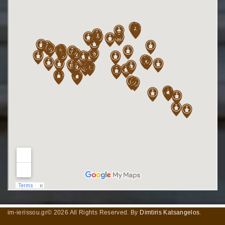
im-ierissou.gr©
2026
All Rights Reserved. By
Dimtiris Katsangelos
.