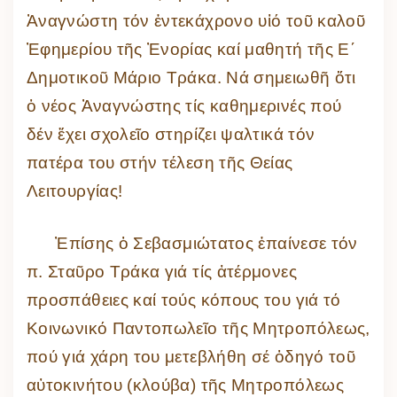
Ἀναγνώστη τόν ἑντεκάχρονο υἱό τοῦ καλοῦ
Ἐφημερίου τῆς Ἐνορίας καί μαθητή τῆς Ε΄
Δημοτικοῦ Μάριο Τράκα. Νά σημειωθῆ ὅτι
ὁ νέος Ἀναγνώστης τίς καθημερινές πού
δέν ἔχει σχολεῖο στηρίζει ψαλτικά τόν
πατέρα του στήν τέλεση τῆς Θείας
Λειτουργίας!
Ἐπίσης ὁ Σεβασμιώτατος ἐπαίνεσε τόν
π. Σταῦρο Τράκα γιά τίς ἀτέρμονες
προσπάθειες καί τούς κόπους του γιά τό
Κοινωνικό Παντοπωλεῖο τῆς Μητροπόλεως,
πού γιά χάρη του μετεβλήθη σέ ὁδηγό τοῦ
αὐτοκινήτου (κλούβα) τῆς Μητροπόλεως