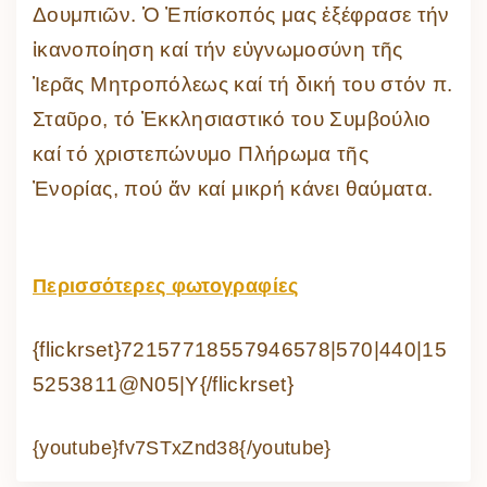
Δουμπιῶν. Ὁ Ἐπίσκοπός μας ἐξέφρασε τήν
ἱκανοποίηση καί τήν εὐγνωμοσύνη τῆς
Ἱερᾶς Μητροπόλεως καί τή δική του στόν π.
Σταῦρο, τό Ἐκκλησιαστικό του Συμβούλιο
καί τό χριστεπώνυμο Πλήρωμα τῆς
Ἐνορίας, πού ἄν καί μικρή κάνει θαύματα.
Περισσότερες φωτογραφίες
{flickrset}72157718557946578|570|440|15
5253811@N05|Y{/flickrset}
{youtube}fv7STxZnd38{/youtube}