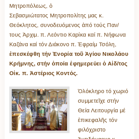
Μητροπόλεως, ὁ
Σεβασμιώτατος Μητροπολίτης μας κ.
Θεόκλητος, συνοδευόμενος ἀπό τούς Παν/
τους Ἀρχιμ. π. Λεόντιο Καρίκα καί π. Νήφωνα
Καζάνα καί τόν Διάκονο π. Ἐφραίμ Τσόλη,
ἐπεσκέφθη τήν Ἐνορία τοῦ Ἁγίου Νικολάου
Κρήμνης, στήν ὁποία ἐφημερεύει ὁ Αἰδ/τος
Οἰκ. π. Ἀστέριος Κοντός.
Ὁλόκληρο τό χωριό
συμμετεῖχε στήν
Θεία Λειτουργία μέ
ἐπικεφαλῆς τόν
φιλόχριστο