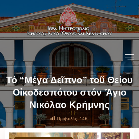
Τό “Μέγα Δεῖπνο” τοῦ Θείου
Οἰκοδεσπότου στόν Ἅγιο
Νικόλαο Κρήμνης
Προβολές:
146