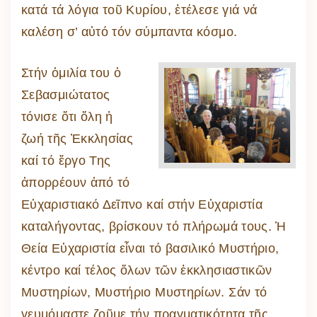
κατά τά λόγια τοῦ Κυρίου, ἐτέλεσε γιά νά
καλέση σ’ αὐτό τόν σύμπαντα κόσμο.
Στήν ὁμιλία του ὁ
Σεβασμιώτατος
τόνισε ὅτι ὅλη ἡ
ζωή τῆς Ἐκκλησίας
καί τό ἔργο Της
ἀπορρέουν ἀπό τό
Εὐχαριστιακό Δεῖπνο καί στήν Εὐχαριστία
καταλήγοντας, βρίσκουν τό πλήρωμά τους. Ἡ
Θεία Εὐχαριστία εἶναι τό βασιλικό Μυστήριο,
κέντρο καί τέλος ὅλων τῶν ἐκκλησιαστικῶν
Μυστηρίων, Μυστήριο Μυστηρίων. Σάν τό
γευμόμαστε ζοῦμε τήν πραγματικότητα τῆς