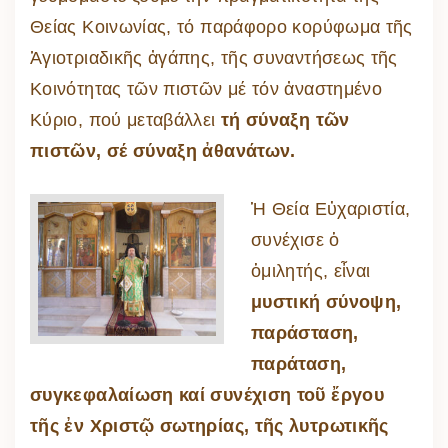
Θείας Κοινωνίας, τό παράφορο κορύφωμα τῆς
Ἁγιοτριαδικῆς ἀγάπης, τῆς συναντήσεως τῆς
Κοινότητας τῶν πιστῶν μέ τόν ἀναστημένο
Κύριο, πού μεταβάλλει
τή σύναξη τῶν
πιστῶν, σέ σύναξη ἀθανάτων.
Ἡ Θεία Εὐχαριστία,
συνέχισε ὁ
ὁμιλητής, εἶναι
μυστική σύνοψη,
παράσταση,
παράταση,
συγκεφαλαίωση καί συνέχιση τοῦ ἔργου
τῆς ἐν Χριστῷ σωτηρίας, τῆς λυτρωτικῆς