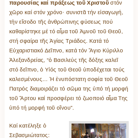
παρουσίας καί πράξεως τοῦ Χριστοῦ
στόν
χῶρο καί στόν χρόνο· συνιστᾶ τήν εἰσαγωγή,
τἠν εἴσοδο τῆς ἀνθρώπινης φύσεως πού
καθαρίστηκε μέ τό αἷμα τοῦ Ἀμνοῦ τοῦ Θεοῦ,
στή σφαίρα τῆς Ἁγίας Τριάδος. Κατά τό
Εὐχαριστιακό Δεῖπνο, κατά τόν Ἅγιο Κύριλλο
Ἀλεξανδρείας, “ὁ Βασιλεύς τῆς δόξης καλεῖ
στό δεῖπνο, ὁ Υἱός τοῦ Θεοῦ ὑποδέχεται τούς
καλεσμένους… Ἡ ἐνυπόστατη σοφία τοῦ Θεοῦ
Πατρός διαμοιράζει τό σῶμα της ὑπό τή μορφή
τοῦ Ἄρτου καί προσφέρει τό ζωοποιό αἷμα Της
ὑπό τή μορφή τοῦ οἴνου”.
Καί κατέληξε ὁ
Σεβασμιώτατος: