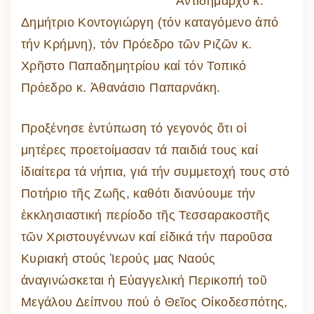
Ἀντιδήμαρχο κ.
Δημήτριο Κοντογιώργη (τόν καταγόμενο ἀπό
τήν Κρήμνη), τόν Πρόεδρο τῶν Ριζῶν κ.
Χρῆστο Παπαδημητρίου καί τόν Τοπικό
Πρόεδρο κ. Ἀθανάσιο Παπαρνάκη.
Προξένησε ἐντύπωση τό γεγονός ὅτι οἱ
μητέρες προετοίμασαν τά παιδιά τους καί
ἰδιαίτερα τά νήπια, γιά τήν συμμετοχή τους στό
Ποτήριο τῆς Ζωῆς, καθότι διανύουμε τήν
ἐκκλησιαστική περίοδο τῆς Τεσσαρακοστῆς
τῶν Χριστουγέννων καί εἰδικά τήν παροῦσα
Κυριακή στούς Ἱερούς μας Ναούς
ἀναγινώσκεται ἡ Εὐαγγελική Περικοπή τοῦ
Μεγάλου Δείπνου πού ὁ Θεῖος Οἰκοδεσπότης,