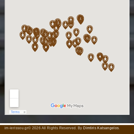
im-ierissou.gr©
2026
All Rights Reserved. By
Dimtiris Katsangelos
.