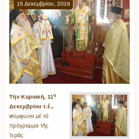
15
Δεκεμβρίου
,
2016
η
Τήν Κυριακή, 11
Δεκεμβρίου τ.ἔ.,
σ
ύμφωνα μέ τό
πρόγραμμα τῆς
Ἱερᾶς