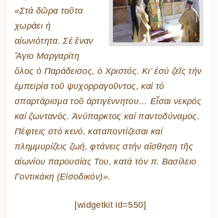
«Στά δῶρα τοῦτα
χωράει ἡ
αἰωνιότητα. Σέ ἕναν
Ἅγιο Μαργαρίτη
ὅλος ὁ Παράδεισος, ὁ Χριστός. Κι’ ἐσύ ζεῖς τήν
ἐμπειρία τοῦ ψυχορραγοῦντος, καί τό
σπαρτάρισμα τοῦ ἀρτιγέννητου… Εἶσαι νεκρός
καί ζωντανός. Ἀνύπαρκτος καί παντοδύναμος.
Πέφτεις στό κενό, καταποντίζεσαι καί
πλημμυρίζεις ζωή, φτάνεις στήν αἴσθηση τῆς
αἰωνίου παρουσίας Του, κατά τόν π. Βασίλειο
Γοντικάκη (Εἰσοδικόν)».
[widgetkit id=550]