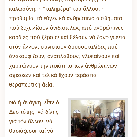
καλωσύνη, ἡ “καλημέρα” τοῦ ἄλλου, ἡ
προθυμία, τά εὐγενικά ἀνθρώπινα αἰσθήματα
πού ξεχειλίζουν ἀνιδιοτελῶς ἀπό ἀνθρώπινες
καρδιές πού ξέρουν καί θέλουν νά ξανοίγωνται
στόν ἄλλον, συνιστοῦν δροσοσταλίδες πού
ἀνακουφίζουν, ἀναπλάθουν, γλυκαίνουν καί
χαριτώνουν τήν ποιότητα τῶν ἀνθρώπινων
σχέσεων καί τελικά ἔχουν τεράστια
θεραπευτική ἀξία.
Νά ἡ ἀνάγκη, εἶπε ὁ
Δεσπότης, νά δίνης
γιά τόν ἄλλον, νά
θυσιάζεσαι καί νά