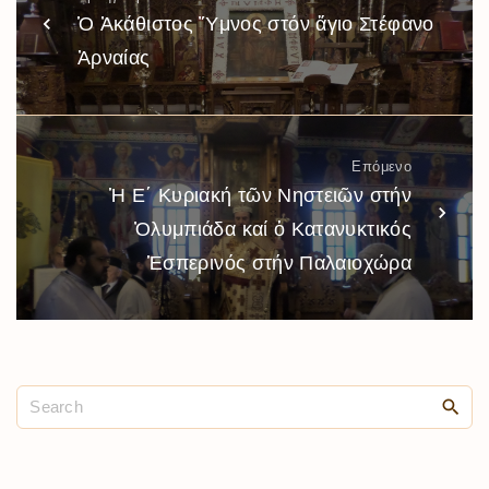
Ὁ Ἀκάθιστος Ὕμνος στόν ἅγιο Στέφανο
Ἀρναίας
Επόμενο
Ἡ Ε΄ Κυριακή τῶν Νηστειῶν στήν
Ὀλυμπιάδα καί ὁ Κατανυκτικός
Ἑσπερινός στήν Παλαιοχώρα