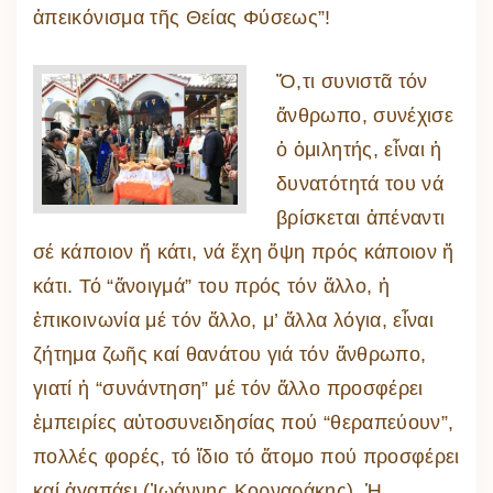
ἀπεικόνισμα τῆς Θείας Φύσεως”!
Ὅ,τι συνιστᾶ τόν
ἄνθρωπο, συνέχισε
ὁ ὁμιλητής, εἶναι ἡ
δυνατότητά του νά
βρίσκεται ἀπέναντι
σέ κάποιον ἤ κάτι, νά ἔχη ὄψη πρός κάποιον ἤ
κάτι. Τό “ἄνοιγμά” του πρός τόν ἄλλο, ἡ
ἐπικοινωνία μέ τόν ἄλλο, μ’ ἄλλα λόγια, εἶναι
ζήτημα ζωῆς καί θανάτου γιά τόν ἄνθρωπο,
γιατί ἡ “συνάντηση” μέ τόν ἄλλο προσφέρει
ἐμπειρίες αὐτοσυνειδησίας πού “θεραπεύουν”,
πολλές φορές, τό ἴδιο τό ἄτομο πού προσφέρει
καί ἀγαπάει (Ἰωάννης Κορναράκης). Ἡ