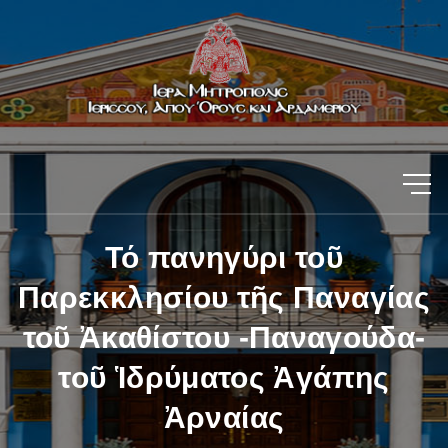
Τό πανηγύρι τοῦ
Παρεκκλησίου τῆς Παναγίας
τοῦ Ἀκαθίστου -Παναγούδα-
τοῦ Ἱδρύματος Ἀγάπης
Ἀρναίας