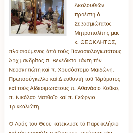
Ἀκολουθιῶν
προέστη ὁ
Σεβασμιώτατος
Μητροπολίτης μας
κ. ΘΕΟΚΛΗΤΟΣ,
πλαισιούμενος ἀπό τούς Πανοσιολογιωτάτους
Ἀρχιμανδρίτας π. Βενέδικτο Τάντη τόν
Νεοσκητιώτη καί π. Χρυσόστομο Μαϊδώνη,
Πρωτοσύγκελλο καί Διευθυντή τοῦ Ἱδρύματος
καί τούς Αἰδεσιμωτάτους π. Ἀθανάσιο Κοῦκο,
π. Νικόλαο Ματθαῖο καί π. Γεώργιο
Τρικκαλιώτη.
Ὁ Λαός τοῦ Θεοῦ κατέκλυσε τό Παρεκκλήσιο
καί τόν προαύλειο χῶρο του, τιμώντας τήν