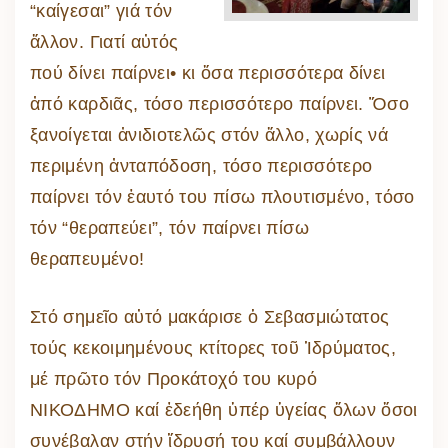
“καίγεσαι” γιά τόν
ἄλλον. Γιατί αὐτός
πού δίνει παίρνει• κι ὅσα περισσότερα δίνει
ἀπό καρδιᾶς, τόσο περισσότερο παίρνει. Ὅσο
ξανοίγεται ἀνιδιοτελῶς στόν ἄλλο, χωρίς νά
περιμένη ἀνταπόδοση, τόσο περισσότερο
παίρνει τόν ἑαυτό του πίσω πλουτισμένο, τόσο
τόν “θεραπεύει”, τόν παίρνει πίσω
θεραπευμένο!
Στό σημεῖο αὐτό μακάρισε ὁ Σεβασμιώτατος
τούς κεκοιμημένους κτίτορες τοῦ Ἱδρύματος,
μέ πρῶτο τόν Προκάτοχό του κυρό
ΝΙΚΟΔΗΜΟ καί ἐδεήθη ὑπέρ ὑγείας ὅλων ὅσοι
συνέβαλαν στήν ἵδρυσή του καί συμβάλλουν