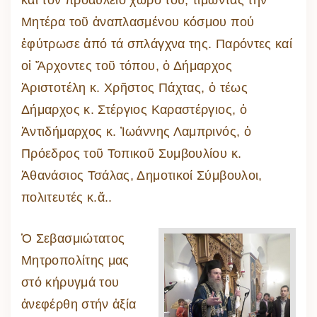
Μητέρα τοῦ ἀναπλασμένου κόσμου πού
ἐφύτρωσε ἀπό τά σπλάγχνα της. Παρόντες καί
οἱ Ἄρχοντες τοῦ τόπου, ὁ Δήμαρχος
Ἀριστοτέλη κ. Χρῆστος Πάχτας, ὁ τέως
Δήμαρχος κ. Στέργιος Καραστέργιος, ὁ
Ἀντιδήμαρχος κ. Ἰωάννης Λαμπρινός, ὁ
Πρόεδρος τοῦ Τοπικοῦ Συμβουλίου κ.
Ἀθανάσιος Τσάλας, Δημοτικοί Σύμβουλοι,
πολιτευτές κ.ἄ..
Ὁ Σεβασμιώτατος
Μητροπολίτης μας
στό κήρυγμά του
ἀνεφέρθη στήν ἀξία