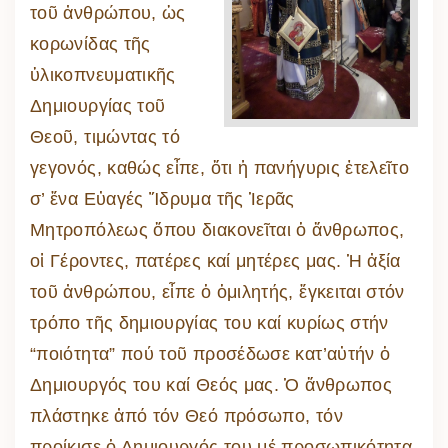
τοῦ ἀνθρώπου, ὡς
κορωνίδας τῆς
ὑλικοπνευματικῆς
Δημιουργίας τοῦ
Θεοῦ, τιμώντας τό
γεγονός, καθώς εἶπε, ὅτι ἡ πανήγυρις ἐτελεῖτο
σ’ ἕνα Εὐαγές Ἵδρυμα τῆς Ἱερᾶς
Μητροπόλεως ὅπου διακονεῖται ὁ ἄνθρωπος,
οἱ Γέροντες, πατέρες καί μητέρες μας. Ἡ ἀξία
τοῦ ἀνθρώπου, εἶπε ὁ ὁμιλητής, ἔγκειται στόν
τρόπο τῆς δημιουργίας του καί κυρίως στήν
“ποιότητα” πού τοῦ προσέδωσε κατ’αὐτήν ὁ
Δημιουργός του καί Θεός μας. Ὁ ἄνθρωπος
πλάστηκε ἀπό τόν Θεό πρόσωπο, τόν
προίκισε ὁ Δημιουργός του μέ προσωπικότητα,