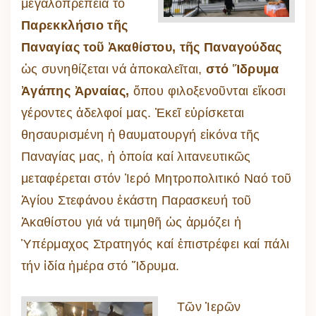
μεγαλοπρέπεια τό
Παρεκκλήσιο τῆς
Παναγίας τοῦ Ἀκαθίστου, τῆς Παναγούδας
ὡς συνηθίζεται νά ἀποκαλεῖται,
στό Ἵδρυμα
Ἀγάπης Ἀρναίας,
ὅπου φιλοξενοῦνται εἴκοσι
γέροντες ἀδελφοί μας. Ἐκεῖ εὑρίσκεται
θησαυρισμένη ἡ θαυματουργή εἰκόνα τῆς
Παναγίας μας, ἡ ὁποία καί λιτανευτικῶς
μεταφέρεται στόν Ἱερό Μητροπολιτικό Ναό τοῦ
Ἁγίου Στεφάνου ἑκάστη Παρασκευή τοῦ
Ἀκαθίστου γιά νά τιμηθῆ ὡς ἁρμόζει ἡ
Ὑπέρμαχος Στρατηγός καί ἐπιστρέφει καί πάλι
τήν ἰδία ἡμέρα στό Ἵδρυμα.
Τῶν Ἱερῶν