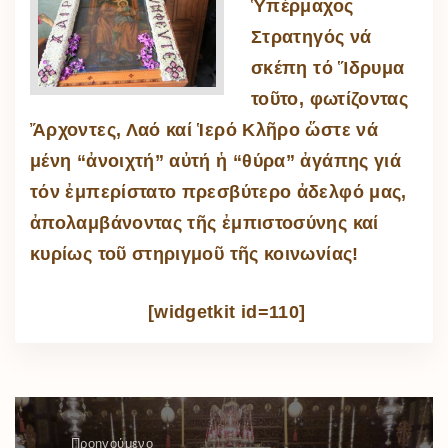
Ὑπέρμαχος
Στρατηγός νά
σκέπη τό Ἵδρυμα
τοῦτο, φωτίζοντας
Ἄρχοντες, Λαό καί Ἱερό Κλῆρο ὥστε νά
μένη “ἀνοιχτή” αὐτή ἡ “θύρα” ἀγάπης γιά
τόν ἐμπερίστατο πρεσβύτερο ἀδελφό μας,
ἀπολαμβάνοντας τῆς ἐμπιστοσύνης καί
κυρίως τοῦ στηριγμοῦ τῆς κοινωνίας!
[widgetkit id=110]
Προηγούμενο