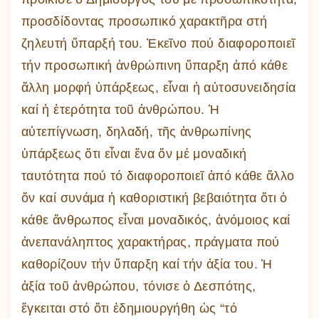
προσδίδοντας προσωπικό χαρακτῆρα στή
ζηλευτή ὕπαρξή του. Ἐκεῖνο πού διαφοροποιεῖ
τήν προσωπική ἀνθρώπινη ὕπαρξη ἀπό κάθε
ἄλλη μορφή ὑπάρξεως, εἶναι ἡ αὐτοσυνειδησία
καί ἡ ἑτερότητα τοῦ ἀνθρώπου. Ἡ
αὐτεπίγνωση, δηλαδή, τῆς ἀνθρωπίνης
ὑπάρξεως ὅτι εἶναι ἕνα ὄν μέ μοναδική
ταυτότητα πού τό διαφοροποιεῖ ἀπό κάθε ἄλλο
ὄν καί συνάμα ἡ καθοριστική βεβαιότητα ὅτι ὁ
κάθε ἄνθρωπος εἶναι μοναδικός, ἀνόμοιος καί
ἀνεπανάληπτος χαρακτήρας, πράγματα πού
καθορίζουν τήν ὕπαρξη καί τήν ἀξία του. Ἡ
ἀξία τοῦ ἀνθρώπου, τόνισε ὁ Δεσπότης,
ἔγκειται στό ὅτι ἐδημιουργήθη ὡς “τό