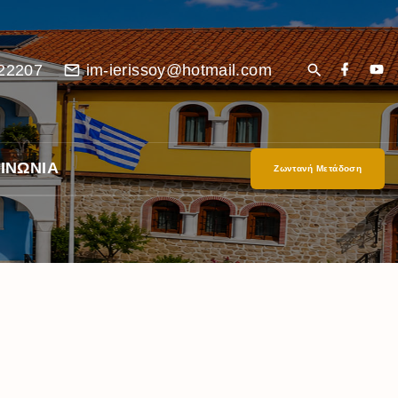
22207
im-ierissoy@hotmail.com
ΙΝΩΝΙΑ
Ζωντανή Μετάδοση
είο
Ι”