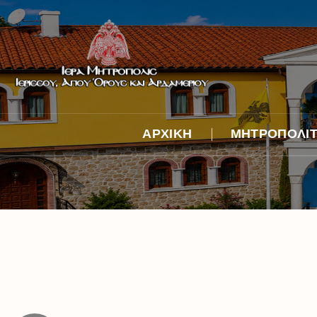
ΑΡΧΙΚΗ
ΜΗΤΡΟΠΟΛΙ
Βιογραφικό
Λόγος κατά τήν 
Ἐπίσκοπον χειρ
Ἐνθρονιστήριος
Φωτογραφικά
Στιγμιότυπα
Ἀφιέρωμα στόν
ἀείμνηστο Μητρ
κυρό Νικόδημο