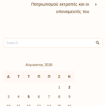
Πατριωτισμού εκτροπές και οι
υπονομευτές του
Αύγουστος 2026
Δ
Τ
Τ
Π
Π
Σ
Κ
1
2
3
4
5
6
7
8
9