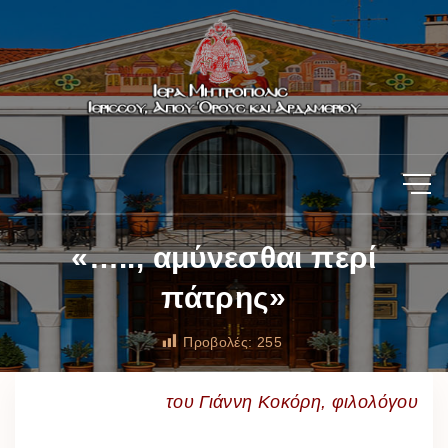
«….., αμύνεσθαι περί
πάτρης»
Προβολές:
255
του Γιάννη Κοκόρη, φιλολόγου