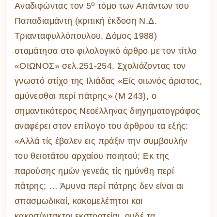
ο
Αναδιφώντας τον 5
τόμο των Απάντων του
Παπαδιαμάντη (κριτική έκδοση Ν.Δ.
Τριανταφυλλόπουλου, Δόμος 1988)
σταμάτησα στο φιλολογικό άρθρο με τον τίτλο
«ΟΙΩΝΟΣ» σελ.251-254. Σχολιάζοντας τον
γνωστό στίχο της Ιλιάδας «Είς οιωνός άριστος,
αμύνεσθαι περί πάτρης» (Μ 243), ο
σημαντικότερος Νεοέλληνας διηγηματογράφος
αναφέρει στον επίλογο του άρθρου τα εξής:
«Αλλά τίς έβαλεν εις πράξιν την συμβουλήν
του θειοτάτου αρχαίου ποιητού; Εκ της
παρούσης ημών γενεάς τίς ημύνθη περί
πάτρης; … Άμυνα περί πάτρης δεν είναι αι
σπασμωδικαί, κακομελέτητοι και
κακοσύντακτοι εκστρατείαι, ουδέ τα