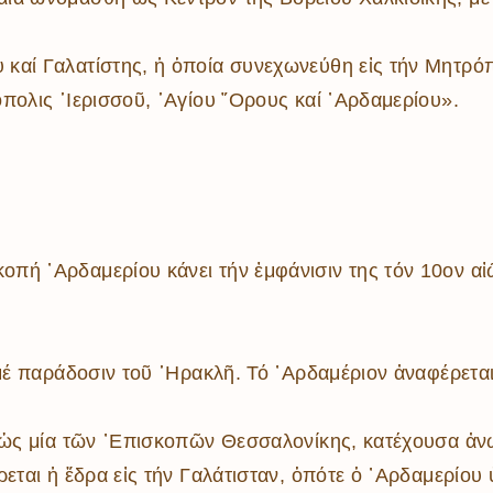
αί Γαλατίστης, ἡ ὁποία συνεχωνεύθη εἰς τήν Μητρόπολ
πολις ῾Ιερισσοῦ, ῾Αγίου ῎Ορους καί ᾿Αρδαμερίου».
πή ᾿Αρδαμερίου κάνει τήν ἐμφάνισιν της τόν 10ον αἰ
μέ παράδοσιν τοῦ ῾Ηρακλῆ. Τό ᾿Αρδαμέριον ἀναφέρεται
ῦ ὡς μία τῶν ᾿Επισκοπῶν Θεσσαλονίκης, κατέχουσα ἀνω
ρεται ἡ ἕδρα εἰς τήν Γαλάτισταν, ὁπότε ὁ ᾿Αρδαμερίου