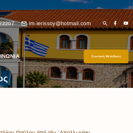
22207
im-ierissoy@hotmail.com
ΙΝΩΝΙΑ
Ζωντανή Μετάδοση
ως
είο
Ι”
οστόλου Παύλου ἀπό τήν ᾿Απολλωνίαν.