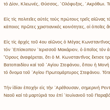
τό Δίον, Κλεωνές, Θύσσος, ᾿Ολόφυξος, ᾿Ακρόθωι. Τ
Εἰς τίς πολιτεῖες αὐτές τούς πρώτους τρεῖς αἰῶνας
κάποιες πρῶτες χριστιανικές κοινότητες, οἱ ὁποῖες 
Εἰς τίς ἀρχές τοῦ 4ου αἰῶνος ὁ Μέγας Κωνσταντῖνος
τόν ᾿Επίσκοπον ῾Ιερισσοῦ Μακάριον, ὁ ὁποῖος τόν ἀπ
῎Ορους ἀναφέρεται, ὅτι ὁ Μ. Κωνσταντῖνος ἔκτισε τ
Βατοπαιδίου καί τοῦ ῾Αγίου Στεφάνου, ὅπου ἡ Μονή
τό ὄνομα τοῦ ῾Αγίου Πρωτομάρτυρος Στεφάνου. Τότε 
Τήν ἰδίαν ἐποχήν εἰς τήν ᾿Αρέθουσαν, σημερινή Ρεντ
Ναοῦ καί τά μαρτύριά του ἐπί ᾿Ιουλιανοῦ τοῦ Παραβ