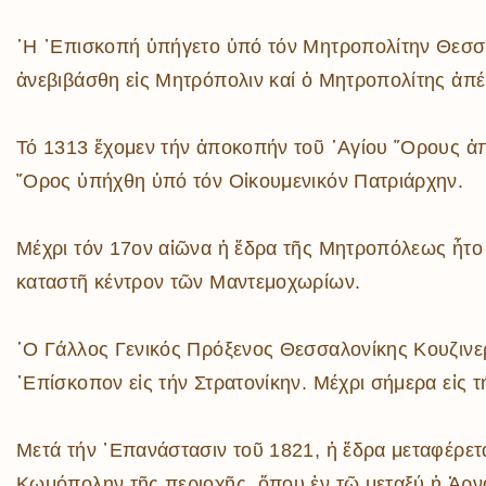
῾Η ᾿Επισκοπή ὑπήγετο ὑπό τόν Μητροπολίτην Θεσσαλο
ἀνεβιβάσθη εἰς Μητρόπολιν καί ὁ Μητροπολίτης ἀπέκ
Τό 1313 ἔχομεν τήν ἀποκοπήν τοῦ ῾Αγίου ῎Ορους ἀπό 
῎Ορος ὑπήχθη ὑπό τόν Οἰκουμενικόν Πατριάρχην.
Μέχρι τόν 17ον αἰῶνα ἡ ἕδρα τῆς Μητροπόλεως ἦτο ἡ 
καταστῆ κέντρον τῶν Μαντεμοχωρίων.
῾Ο Γάλλος Γενικός Πρόξενος Θεσσαλονίκης Κουζινερί 
᾿Επίσκοπον εἰς τήν Στρατονίκην. Μέχρι σήμερα εἰς 
Μετά τήν ᾿Επανάστασιν τοῦ 1821, ἡ ἕδρα μεταφέρεται
Κωμόπολην τῆς περιοχῆς, ὅπου ἐν τῷ μεταξύ ἡ Ἀρνα