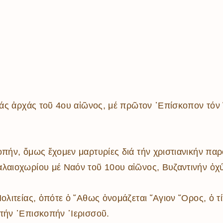
τάς ἀρχάς τοῦ 4ου αἰῶνος, μέ πρῶτον ᾿Επίσκοπον τόν ῞
οπήν, ὅμως ἔχομεν μαρτυρίες διά τήν χριστιανικήν παρ
αλαιοχωρίου μέ Ναόν τοῦ 10ου αἰῶνος, Βυζαντινήν ὀχύ
ολιτείας, ὁπότε ὁ ῎Αθως ὀνομάζεται ῞Αγιον ῎Ορος, ὁ τί
τήν ᾿Επισκοπήν ῾Ιερισσοῦ.