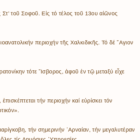
Στ’ τοῦ Σοφοῦ. Εἰς τό τέλος τοῦ 13ου αἰῶνος
ιοανατολικήν περιοχήν τῆς Χαλκιδικῆς. Τό δέ ῞Αγιον
ρατονίκην τότε ῎Ισβορος, ἀφοῦ ἐν τῷ μεταξύ εἶχε
ἐπισκέπτεται τήν περιοχήν καί εὑρίσκει τόν
τικόν».
ιαρίγκοβη, τήν σημερινήν ᾿Αρναίαν, τήν μεγαλυτέραν
ὅλες τίς Δημόσιες ῾Υπηρεσίες.