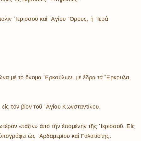
ιν ῾Ιερισσοῦ καί ῾Αγίου ῎Ορους, ἡ ῾Ιερά
ῶνα μέ τό ὄνομα ᾿Ερκούλων, μέ ἕδρα τά ῎Ερκουλα,
 εἰς τόν βίον τοῦ ῾Αγίου Κωνσταντίνου.
τέραν «τάξιν» ἀπό τήν ἑπομένην τῆς ῾Ιερισσοῦ. Εἰς
 ὑπογράφει ὡς ᾿Αρδαμερίου καί Γαλατίστης.