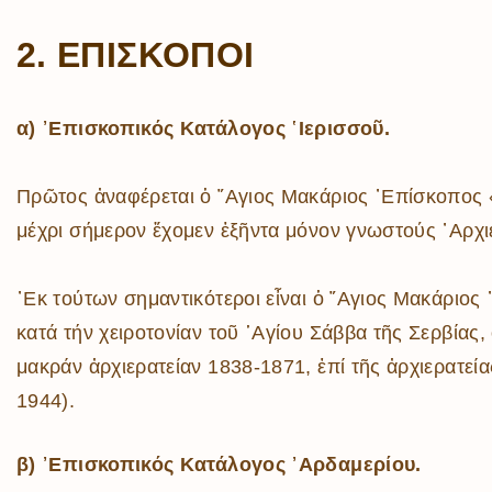
2. ΕΠΙΣΚΟΠΟΙ
α) ᾿Επισκοπικός Κατάλογος ῾Ιερισσοῦ.
Πρῶτος ἀναφέρεται ὁ ῞Αγιος Μακάριος ᾿Επίσκοπος 
μέχρι σήμερον ἔχομεν ἑξῆντα μόνον γνωστούς ᾿Αρχιε
᾿Εκ τούτων σημαντικότεροι εἶναι ὁ ῞Αγιος Μακάριος
κατά τήν χειροτονίαν τοῦ ῾Αγίου Σάββα τῆς Σερβίας,
μακράν ἀρχιερατείαν 1838-1871, ἐπί τῆς ἀρχιερατεί
1944).
β) ᾿Επισκοπικός Κατάλογος ᾿Αρδαμερίου.