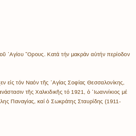
οῦ ῾Αγίου ῎Ορους. Κατά τήν μακράν αὐτήν περίοδον
χεν εἰς τόν Ναόν τῆς ῾Αγίας Σοφίας Θεσσαλονίκης,
νάστασιν τῆς Χαλκιδικῆς τό 1921, ὁ ᾿Ιωαννίκιος μέ
άλης Παναγίας, καί ὁ Σωκράτης Σταυρίδης (1911-