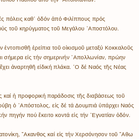
ρὰ
λίων
ικά
λές πόλεις καθ᾿ ὁδόν ἀπό Φιλίππους πρός
κῶν
μούς τοῦ κηρύγματος τοῦ Μεγάλου ᾿Αποστόλου.
μός
ν
υν ἐντοπισθῆ ἐρείπια τοῦ οἰκισμοῦ μεταξύ Κοκκαλοῦς
ι σήμερα εἰς τήν σημερινήν ᾿Απολλωνίαν, πρώην
χει ἀναρτηθῆ εἰδική πλάκα. ῾Ο δέ Ναός τῆς Νέας
ς καί ἡ προφορική παράδοσις τῆς διαβάσεως τοῦ
κρύβη ὁ ᾿Απόστολος, εἰς δέ τά Δουμπιά ὑπάρχει Ναός
ήν πηγήν πού ἔκειτο κοντά εἰς τήν ᾿Εγνατίαν ὁδόν.
ατονίκη, ῎Ακανθος καί εἰς τήν Χερσόνησον τοῦ ῎Αθω