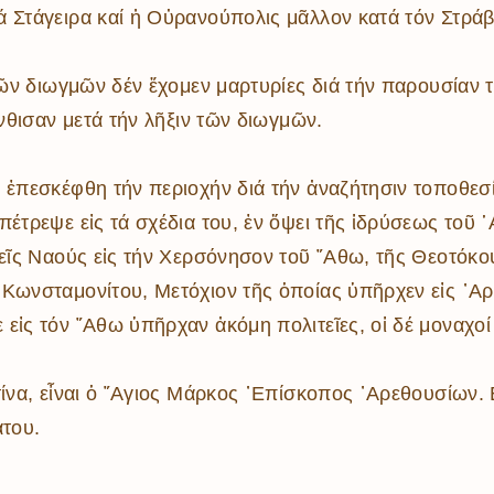
ά Στάγειρα καί ἡ Οὐρανούπολις μᾶλλον κατά τόν Στρά
 τῶν διωγμῶν δέν ἔχομεν μαρτυρίες διά τήν παρουσίαν
ἄνθισαν μετά τήν λῆξιν τῶν διωγμῶν.
 ἐπεσκέφθη τήν περιοχήν διά τήν ἀναζήτησιν τοποθεσ
έτρεψε εἰς τά σχέδια του, ἐν ὄψει τῆς ἱδρύσεως τοῦ ῾
ρεῖς Ναούς εἰς τήν Χερσόνησον τοῦ ῎Αθω, τῆς Θεοτόκο
 Κωνσταμονίτου, Μετόχιον τῆς ὁποίας ὑπῆρχεν εἰς ᾿Αρ
εἰς τόν ῎Αθω ὑπῆρχαν ἀκόμη πολιτεῖες, οἱ δέ μοναχοί 
ίνα, εἶναι ὁ ῞Αγιος Μάρκος ᾿Επίσκοπος ᾿Αρεθουσίων. Ε
άτου.