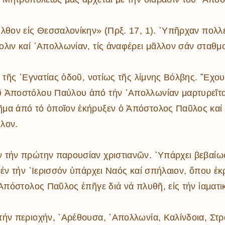
Ποιμαντική Διακονία
Εκκλησιαστική
Θεῖον Κήρυγμα – Ἱε
Ἐργαστήριο
κατασκήνωση
Ἐξομολόγηση
Συντηρήσεως Κειμη
Ἀρχιερατικές
Περιφέρειες
Φιλόπτωχο Ταμεῖο
Αἴθουσες – Πνευματ
Βυζαντινή Μουσική
ἦλθον εἰς Θεσσαλονίκην» (Πρξ. 17, 1). ῾Υπῆρχαν πολ
Κέντρα
Ημερολόγιο Ι.Μ
Σχολές Ἐκκλησιαστι
ολιν καί ᾿Απολλωνίαν, τίς ἀναφέρει μᾶλλον σάν σταθ
Ραδιοφωνικός Σταθ
Tεχνῶν
Πρόγραμμα Ἱερῶν
Ἀκολουθιῶν
Πρωτοβουλία Γονέω
ί τῆς ᾿Εγνατίας ὁδοῦ, νοτίως τῆς λίμνης Βόλβης. ῎Εχο
ῦ Ἀποστόλου Παύλου ἀπό τήν ᾿Απολλωνίαν μαρτυρεῖτα
μα ἀπό τό ὁποῖον ἐκήρυξεν ὁ Ἀπόστολος Παῦλος καί ἔ
λον.
ν τήν πρώτην παρουσίαν χριστιανῶν. ῾Υπάρχει βεβαίω
μέν τήν ῾Ιερισσόν ὑπάρχει Ναός καί σπήλαιον, ὅπου ἐ
Απόστολος Παῦλος ἐπῆγε διά νά πλυθῆ, εἰς τήν ἰαματικ
τήν περιοχήν, ᾿Αρέθουσα, ᾿Απολλωνία, Καλίνδοια, Στρ