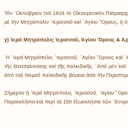
Τόν ᾿Οκτώβριον τοῦ 1924 τό Οἰκουμενικόν Πατριαρχε
μέ τήν Μητρόπολιν ῾Ιερισσοῦ καί ῾Αγίου ῎Ορους, ἡ ὁπ
γ) Ἱερά Μητρόπολις Ἱερισσοῦ, Ἁγίου Ὄρους & Ἀ
῾Η ῾Ιερά Μητρόπολις ῾Ιερισσοῦ, ῾Αγίου ῎Ορους καί ᾿
τῆς Θεσσαλονίκης καί τῆς Χαλκιδικῆς. ᾿Από μέν τοῦ
ἀπό τοῦ Νομοῦ Χαλκιδικῆς βόρεια ἀπό τήν Περιστερ
Σήμερον ἡ ῾Ιερά Μητρόπολις ῾Ιερισσοῦ, ῾Αγίου ῎Ορ
Παρεκκλήσια καί περί τά 150 ἐξωκκλήσια τῶν ᾿Ενοριῶν