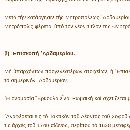
Μετά τήν κατάργησιν τῆς Μητροπόλεως ᾿Αρδαμερίου κ
Μητρόπολις φέρεται ὑπό τόν νέον τίτλον της «Μητρό
β) ᾿Επισκοπή ᾿Αρδαμερίου.
Μή ὑπαρχόντων προγενεστέρων στοιχείων, ἡ ᾿Επισκο
τό σημερινόν ᾿Αρδαμέριον.
῾Η ὀνομασία ῎Ερκουλα εἶναι Ρωμαϊκή καί σχετίζεται 
᾿Αναφέρεται εἰς τό Τακτικόν τοῦ Λέοντος τοῦ Σοφο
τίς ἀρχές τοῦ 17ου αἰῶνος, περίπου τό 1638 μεταφέ