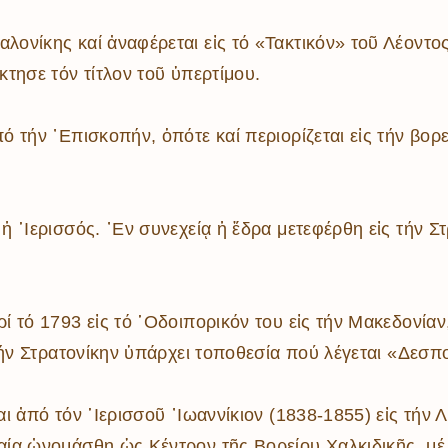
νίκης καί ἀναφέρεται εἰς τό «Τακτικόν» τοῦ Λέοντος 
τησε τόν τίτλον τοῦ ὑπερτίμου.
τήν ᾿Επισκοπήν, ὁπότε καί περιορίζεται εἰς τήν βορε
῾Ιερισσός. ᾿Εν συνεχείᾳ ἡ ἕδρα μετεφέρθη εἰς τήν Στ
τό 1793 εἰς τό ῾Οδοιπορικόν του εἰς τήν Μακεδονίαν, 
τήν Στρατονίκην ὑπάρχει τοποθεσία πού λέγεται «Δεσπο
 ἀπό τόν ῾Ιερισσοῦ ᾿Ιωαννίκιον (1838-1855) εἰς τήν Λ
ία ὠνομάσθη ὡς Κέντρον τῆς Βορείου Χαλκιδικῆς, μέ 