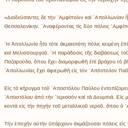
«Διοδεύσαντες δέ τήν ᾿Αμφίπολιν καί ᾿Απολλωνίαν 
Θεσσαλονίκην. ᾿Αναφέροντας τίς δύο πόλεις ᾿Αμφίπ
῾Η Ἀπολλωνία ἦτο τότε ἀκμαιοτάτη πόλις κειμένη ἐπ
καί Μελισσουργοῦ. ῾Η παράδοσις τῆς διαβάσεως το
Παζαρούδα, ὅπου ἔχει διαμορφωθῆ ἐπί βράχου τό βῆ
᾿Απολλωνίας ἔχει ἀφιερωθῆ εἰς τόν ᾿Απόστολον Παῦ
Εἰς τό κήρυγμα τοῦ ᾿Αποστόλου Παύλου ἐντοπίζομε
᾿Αποστόλου ἀπό τήν ῾Ιερισσόν καί τά Δουμπιά. Εἰς 
κοντά εἰς τήν πηγήν τοῦ μεταλλικοῦ νεροῦ, ὅπου ὁ ῾
Τήν ἐποχήν αὐτήν ὑπάρχουν ἀκμάζουσαι πόλεις εἰς 