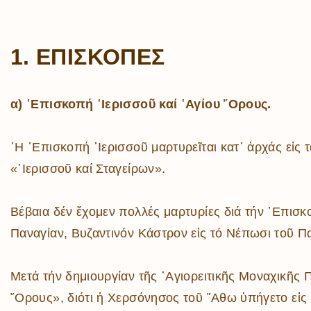
1. ΕΠΙΣΚΟΠΕΣ
α) ᾿Επισκοπή ῾Ιερισσοῦ καί ῾Αγίου ῎Ορους.
῾Η ᾿Επισκοπή ῾Ιερισσοῦ μαρτυρεῖται κατ᾿ ἀρχάς εἰς 
«῾Ιερισσοῦ καί Σταγείρων».
Βέβαια δέν ἔχομεν πολλές μαρτυρίες διά τήν ᾿Επισκ
Παναγίαν, Βυζαντινόν Κάστρον εἰς τό Νέπωσι τοῦ Π
Μετά τήν δημιουργίαν τῆς ῾Αγιορειτικῆς Μοναχικῆς Π
῎Ορους», διότι ἡ Χερσόνησος τοῦ ῎Αθω ὑπήγετο εἰς 