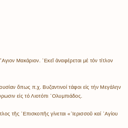
Αγιον Μακάριον. ᾿Εκεῖ ἀναφέρεται μέ τόν τίτλον
ουσίαν ὅπως π.χ. Βυζαντινοί τάφοι εἰς τήν Μεγάλην
ρωσιν εἰς τό Λιοτόπι ᾿Ολυμπιάδος.
τλος τῆς ᾿Επισκοπῆς γίνεται «῾Ιερισσοῦ καί ῾Αγίου