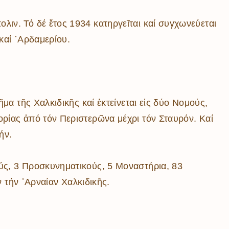
λιν. Τό δέ ἔτος 1934 κατηργεῖται καί συγχωνεύεται
 καί ᾿Αρδαμερίου.
μα τῆς Χαλκιδικῆς καί ἐκτείνεται εἰς δύο Νομούς,
ορίας ἀπό τόν Περιστερῶνα μέχρι τόν Σταυρόν. Καί
ήν.
ούς, 3 Προσκυνηματικούς, 5 Μοναστήρια, 83
ν τήν ᾿Αρναίαν Χαλκιδικῆς.