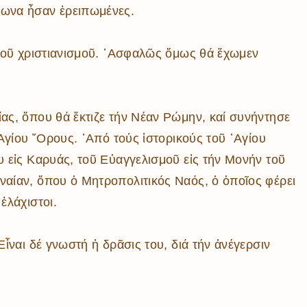
βωνα ἦσαν ἐρειπωμένες.
 τοῦ χριστιανισμοῦ. ᾿Ασφαλῶς ὅμως θά ἔχωμεν
ίας, ὅπου θά ἔκτιζε τήν Νέαν Ρώμην, καί συνήντησε
Αγίου ῎Ορους. ᾿Από τούς ἱστορικούς τοῦ ῾Αγίου
υ εἰς Καρυάς, τοῦ Εὐαγγελισμοῦ εἰς τήν Μονήν τοῦ
ναίαν, ὅπου ὁ Μητροπολιτικός Ναός, ὁ ὁποῖος φέρει
ἐλάχιστοι.
ἶναι δέ γνωστή ἡ δρᾶσις του, διά τήν ἀνέγερσιν