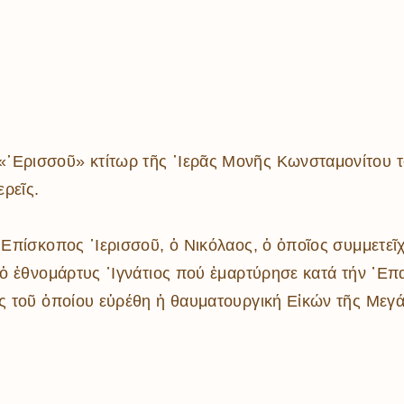
«῾Ερισσοῦ» κτίτωρ τῆς ῾Ιερᾶς Μονῆς Κωνσταμονίτου τ
ρεῖς.
 ᾿Επίσκοπος ῾Ιερισσοῦ, ὁ Νικόλαος, ὁ ὁποῖος συμμετεῖ
 ὁ ἐθνομάρτυς ᾿Ιγνάτιος πού ἐμαρτύρησε κατά τήν ᾿Επα
ας τοῦ ὁποίου εὑρέθη ἡ θαυματουργική Εἰκών τῆς Μεγ