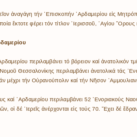
ῖον ἀναγάγη τήν ᾿Επισκοπήν ᾿Αρδαμερίου εἰς Μητρόπο
οία ἔκτοτε φέρει τόν τίτλον ῾Ιερισσοῦ, ῾Αγίου ῎Ορους
ρδαμερίου
Αρδαμερίου περιλαμβάνει τό βόρειον καί ἀνατολικόν τμῆ
 Νομοῦ Θεσσαλονίκης περιλαμβάνει ἀνατολικά τάς ᾿Εν
άν μέχρι τήν Οὐρανούπολιν καί τήν Νῆσον ᾿Αμμουλιαν
ους καί ᾿Αρδαμερίου περιλαμβάνει 52 ᾿Ενοριακούς Να
, οἱ δέ ῾Ιερεῖς ἀνέρχονται εἰς τούς 70. ῎Εχει δέ ἕδρα