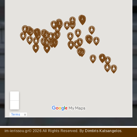
im-ierissou.gr©
2026
All Rights Reserved. By
Dimtiris Katsangelos
.