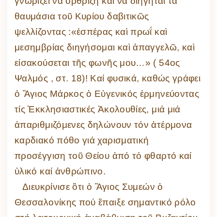
γνωρίζει νά ὀρθρίζη καί νά διηγῆται τά
θαυμάσια τοῦ Κυρίου δαβιτικῶς
ψελλίζοντας :«ἑσπέρας καὶ πρωΐ καὶ
μεσημβρίας διηγήσομαι καὶ ἀπαγγελῶ, καὶ
εἰσακούσεται τῆς φωνῆς μου…» ( 54ος
Ψαλμός , στ. 18)! Καί φυσικά, καθώς γράφει
ὀ Ἃγιος Μάρκος ὁ Εὐγενικός ἑρμηνεύοντας
τίς Ἐκκλησιαστικές Ἀκολουθίες, μιά μιά
ἀπαριθμιζόμενες δηλώνουν τόν ἀτέρμονα
καρδιακό πόθο γιά χαρισματική
προσέγγιση τοῦ Θείου ἀπό τό φθαρτό καί
ὑλικό καί ἀνθρώπινο.
Διευκρίνισε ὃτι ὁ Ἃγιος Συμεών ὁ
Θεσσαλονίκης πού ἒπαιξε σημαντικό ρόλο