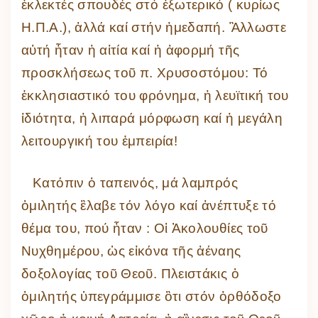
ἐκλεκτές σπουδές στό ἐξωτερικό ( κυρίως
Η.Π.Α.), ἀλλά καί στήν ἡμεδαπή. Ἂλλωστε
αὐτή ἦταν ἡ αἰτία καί ἡ ἀφορμή τῆς
προσκλήσεως τοῦ π. Χρυσοστόμου: Τό
ἐκκλησιαστικό του φρόνημα, ἡ λευϊτική του
ἰδιότητα, ἡ λιπαρά μόρφωση καί ἡ μεγάλη
λειτουργική του ἐμπειρία!
Κατόπιν ὁ ταπεινός, μά λαμπρός
ὁμιλητής ἒλαβε τόν λόγο καί ἀνέπτυξε τό
θέμα του, πού ἦταν : Οἱ Ἀκολουθίες τοῦ
Νυχθημέρου, ὡς εἰκόνα τῆς ἀέναης
δοξολογίας τοῦ Θεοῦ. Πλειστάκις ὁ
ὁμιλητής ὑπεγράμμισε ὃτι στόν ὀρθόδοξο