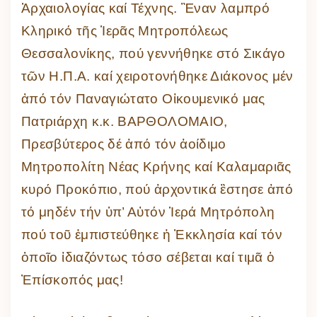
Ἀρχαιολογίας καί Τέχνης. Ἓναν λαμπρό
Κληρικό τῆς Ἱερᾶς Μητροπόλεως
Θεσσαλονίκης, πού γεννήθηκε στό Σικάγο
τῶν Η.Π.Α. καί χειροτονήθηκε Διάκονος μέν
ἀπό τόν Παναγιώτατο Οἰκουμενικό μας
Πατριάρχη κ.κ. ΒΑΡΘΟΛΟΜΑΙΟ,
Πρεσβύτερος δέ ἀπό τόν ἀοίδιμο
Μητροπολίτη Νέας Κρήνης καί Καλαμαριᾶς
κυρό Προκόπιο, πού ἀρχοντικά ἒστησε ἀπό
τό μηδέν τήν ὑπ’ Αὐτόν Ἱερά Μητρόπολη
πού τοῦ ἐμπιστεύθηκε ἡ Ἐκκλησία καί τόν
ὁποῖο ἰδιαζόντως τόσο σέβεται καί τιμᾶ ὁ
Ἐπίσκοπός μας!