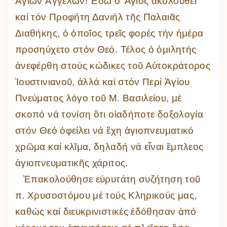
Ἁγίων Ἀγγέλων! Ἐδῶ ὁ Ἃγιος ἀκολουθεῖ
καί τόν Προφήτη Δανιήλ τῆς Παλαιᾶς
Διαθήκης, ὁ ὁποῖος τρεῖς φορές τήν ἡμέρα
προσηύχετο στόν Θεό. Τέλος ὁ ὁμιλητής
ἀνεφέρθη στούς κώδικες τοῦ Αὐτοκράτορος
Ἰουστινιανοῦ, ἀλλά καί στόν Περί Ἁγίου
Πνεύματος λόγο τοῦ Μ. Βασιλείου, μέ
σκοπό νά τονίση ὃτι οἱαδήποτε δοξολογία
στόν Θεό ὀφείλει νά ἒχη ἁγιοπνευματικό
χρῶμα καί κλῖμα, δηλαδή νά εἶναι ἒμπλεος
ἁγιοπνευματικῆς χάριτος.
Ἐπακολούθησε εὐρυτάτη συζήτηση τοῦ
π. Χρυσοστόμου μέ τούς Κληρικούς μας,
καθώς καί διευκρινιστικές ἐδόθησαν ἀπό