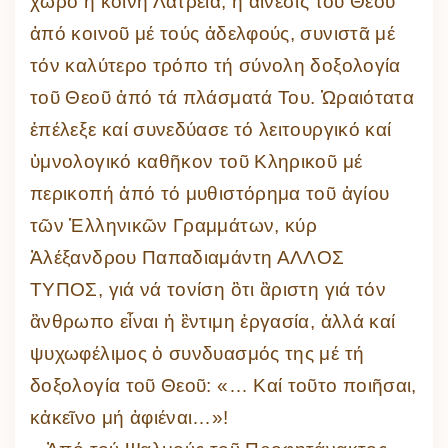
χῶρο ἡ κοινή Λατρεία, ἡ αἲνεσις τοῦ Θεοῦ
ἀπό κοινοῦ μέ τούς ἀδελφούς, συνιστᾶ μέ
τόν καλύτερο τρόπο τή σύνολη δοξολογία
τοῦ Θεοῦ ἀπό τά πλάσματά Του. Ὡραιότατα
ἐπέλεξε καί συνεδύασε τό λειτουργικό καί
ὑμνολογικό καθῆκον τοῦ Κληρικοῦ μέ
περικοπή ἀπό τό μυθιστόρημα τοῦ ἁγίου
τῶν Ἑλληνικῶν Γραμμάτων, κύρ
Ἀλέξανδρου Παπαδιαμάντη ΑΛΛΟΣ
ΤΥΠΟΣ, γιά νά τονίση ὃτι ἂριστη γιά τόν
ἂνθρωπο εἶναι ἡ ἒντιμη ἐργασία, ἀλλά καί
ψυχωφέλιμος ὁ συνδυασμός της μέ τή
δοξολογία τοῦ Θεοῦ: «… Καί τοῦτο ποιῆσαι,
κἀκεῖνο μή ἀφιέναι…»!