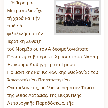
Ἡ Ἱερά μας
Μητρόπολις εἶχε
τή χαρά καί τήν
τιμή νά
φιλοξενήση στήν
Ἱερατική Σύναξη
τοῦ Νοεμβρίου τόν Αἰδεσιμολογιώτατο
Πρωτοπρεσβύτερο π. Χρυσόστομο Νάσση,
Ἐπίκουρο Καθηγητή στό Τμῆμα
Ποιμαντικῆς καί Κοινωνικῆς Θεολογίας τοῦ
Ἀριστοτελείου Πανεπιστημίου
Θεσσαλονίκης, μέ ἐξιδίκευση στόν Τομέα
τῆς Θείας Λατρείας, τῆς Βυζαντινῆς
Λειτουργικῆς Παραδόσεως, τῆς