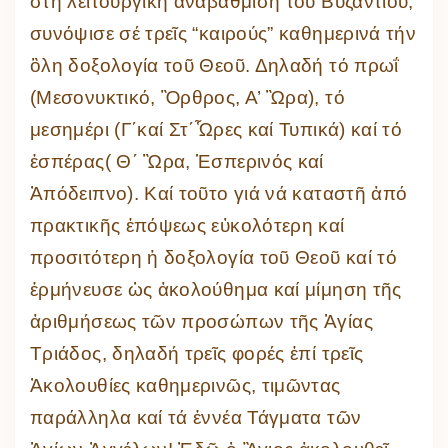
στή λειτουργική ἀναβάθμιση τοῦ Βυζαντίου,
συνόψισε σέ τρεῖς “καιρούς” καθημερινά τήν
ὃλη δοξολογία τοῦ Θεοῦ. Δηλαδή τό πρωΐ
(Μεσονυκτικό, Ὂρθρος, Α’ Ὣρα), τό
μεσημέρι (Γ΄καί Στ΄Ὧρες καί Τυπικά) καί τό
ἑσπέρας( Θ΄ Ὣρα, Ἑσπερινός καί
Ἀπόδειπνο). Καί τοῦτο γιά νά καταστῆ ἀπό
πρακτικῆς ἐπόψεως εὐκολότερη καί
προσιτότερη ἡ δοξολογία τοῦ Θεοῦ καί τό
ἑρμήνευσε ὡς ἀκολούθημα καί μίμηση τῆς
ἀριθμήσεως τῶν προσώπων τῆς Ἁγίας
Τριάδος, δηλαδή τρεῖς φορές ἐπί τρεῖς
Ἀκολουθίες καθημερινῶς, τιμῶντας
παράλληλα καί τά ἐννέα Τάγματα τῶν