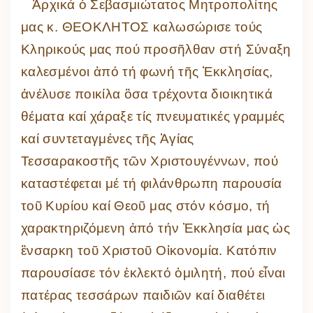
Ἀρχικά ὁ Σεβασμιώτατος Μητροπολίτης
μας κ. ΘΕΟΚΛΗΤΟΣ καλωσώρισε τούς
Κληρικούς μας πού προσῆλθαν στή Σύναξη
καλεσμένοι ἀπό τή φωνή τῆς Ἐκκλησίας,
ἀνέλυσε ποικίλα ὃσα τρέχοντα διοικητικά
θέματα καί χάραξε τίς πνευματικές γραμμές
καί συντεταγμένες τῆς Ἁγίας
Τεσσαρακοστῆς τῶν Χριστουγέννων, πού
καταστέφεται μέ τή φιλάνθρωπη παρουσία
τοῦ Κυρίου καί Θεοῦ μας στόν κόσμο, τή
χαρακτηριζόμενη ἀπό τήν Ἐκκλησία μας ὡς
ἒνσαρκη τοῦ Χριστοῦ Οἰκονομία. Κατόπιν
παρουσίασε τόν ἐκλεκτό ὁμιλητή, πού εἶναι
πατέρας τεσσάρων παιδιῶν καί διαθέτει