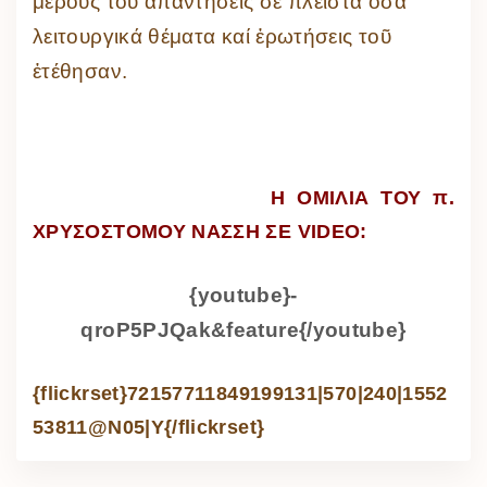
μέρους του ἀπαντήσεις σέ πλεῖστα ὃσα
λειτουργικά θέματα καί ἐρωτήσεις τοῦ
ἐτέθησαν.
Η ΟΜΙΛΙΑ ΤΟΥ π.
ΧΡΥΣΟΣΤΟΜΟΥ ΝΑΣΣΗ ΣΕ VIDEO:
{youtube}-
qroP5PJQak&feature{/youtube}
{flickrset}72157711849199131|570|240|1552
53811@N05|Y{/flickrset}