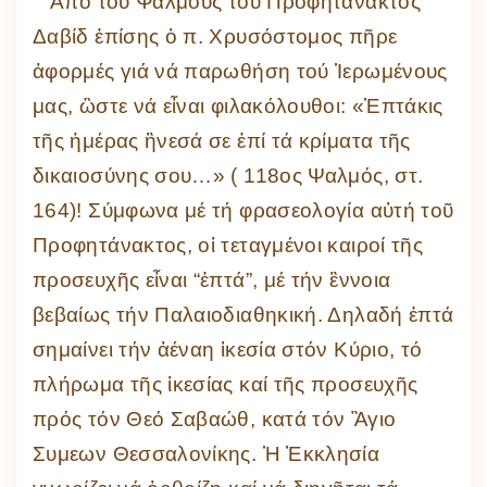
Ἀπό τού Ψαλμούς τοῦ Προφητάνακτος
Δαβίδ ἐπίσης ὁ π. Χρυσόστομος πῆρε
ἀφορμές γιά νά παρωθήση τού Ἱερωμένους
μας, ὣστε νά εἶναι φιλακόλουθοι: «Ἑπτάκις
τῆς ἡμέρας ἢνεσά σε ἐπί τά κρίματα τῆς
δικαιοσύνης σου…» ( 118ος Ψαλμός, στ.
164)! Σύμφωνα μέ τή φρασεολογία αὐτή τοῦ
Προφητάνακτος, οἱ τεταγμένοι καιροί τῆς
προσευχῆς εἶναι “ἑπτά”, μέ τήν ἒννοια
βεβαίως τήν Παλαιοδιαθηκική. Δηλαδή ἑπτά
σημαίνει τήν ἀέναη ἱκεσία στόν Κύριο, τό
πλήρωμα τῆς ἱκεσίας καί τῆς προσευχῆς
πρός τόν Θεό Σαβαώθ, κατά τόν Ἃγιο
Συμεων Θεσσαλονίκης. Ἡ Ἐκκλησία