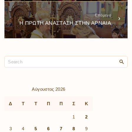
Επόμενο
Η ΠΡΩΤΗ ΑΝΑΣΤΑΣΗ ΣΤΗΝ ΑΡΝΑΙΑ
Αύγουστος 2026
Δ
Τ
Τ
Π
Π
Σ
Κ
1
2
3
4
5
6
7
8
9