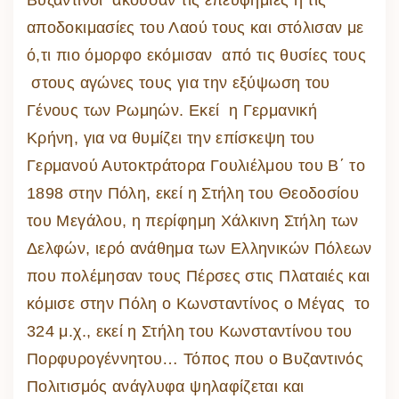
Βυζαντινοί άκουσαν τις επευφημίες ή τις
αποδοκιμασίες του Λαού τους και στόλισαν με
ό,τι πιο όμορφο εκόμισαν από τις θυσίες τους
στους αγώνες τους για την εξύψωση του
Γένους των Ρωμηών. Εκεί η Γερμανική
Κρήνη, για να θυμίζει την επίσκεψη του
Γερμανού Αυτοκτράτορα Γουλιέλμου του Β΄ το
1898 στην Πόλη, εκεί η Στήλη του Θεοδοσίου
του Μεγάλου, η περίφημη Χάλκινη Στήλη των
Δελφών, ιερό ανάθημα των Ελληνικών Πόλεων
που πολέμησαν τους Πέρσες στις Πλαταιές και
κόμισε στην Πόλη ο Κωνσταντίνος ο Μέγας το
324 μ.χ., εκεί η Στήλη του Κωνσταντίνου του
Πορφυρογέννητου… Τόπος που ο Βυζαντινός
Πολιτισμός ανάγλυφα ψηλαφίζεται και