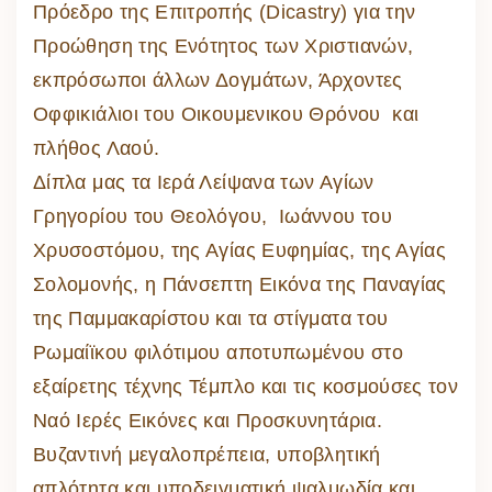
Πρόεδρο της Επιτροπής (Dicastry) για την
Προώθηση της Ενότητος των Χριστιανών,
εκπρόσωποι άλλων Δογμάτων, Άρχοντες
Οφφικιάλιοι του Οικουμενικου Θρόνου και
πλήθος Λαού.
Δίπλα μας τα Ιερά Λείψανα των Αγίων
Γρηγορίου του Θεολόγου, Ιωάννου του
Χρυσοστόμου, της Αγίας Ευφημίας, της Αγίας
Σολομονής, η Πάνσεπτη Εικόνα της Παναγίας
της Παμμακαρίστου και τα στίγματα του
Ρωμαίϊκου φιλότιμου αποτυπωμένου στο
εξαίρετης τέχνης Τέμπλο και τις κοσμούσες τον
Ναό Ιερές Εικόνες και Προσκυνητάρια.
Βυζαντινή μεγαλοπρέπεια, υποβλητική
απλότητα και υποδειγματική ψαλμωδία και