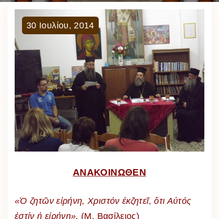
30
Ιουλίου
,
2014
ΑΝΑΚΟΙΝΩΘΕΝ
«Ὁ ζητῶν εἰρήνη, Χριστόν ἐκζητεῖ, ὅτι Αὐτός
ἐστίν ἡ εἰρήνη».
(Μ. Βασίλειος)