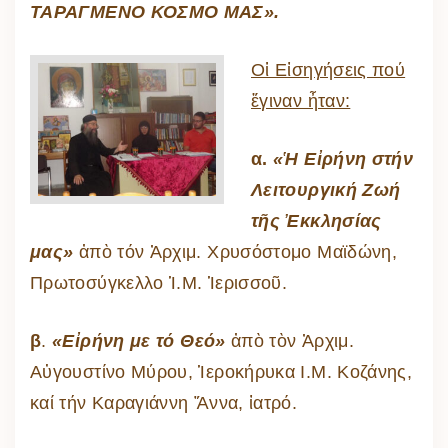
ΤΑΡΑΓΜΕΝΟ ΚΟΣΜΟ ΜΑΣ».
Οἱ Εἰσηγήσεις πού
ἔγιναν ἦταν:
α.
«Ἡ Εἰρήνη στήν
Λειτουργική Ζωή
τῆς Ἐκκλησίας
μας»
ἀπὸ τόν Ἀρχιμ. Χρυσόστομο Μαϊδώνη,
Πρωτοσύγκελλο Ἱ.Μ. Ἱερισσοῦ.
β
.
«Εἰρήνη με τό Θεό»
ἀπὸ τὸν Ἀρχιμ.
Αὐγουστίνο Μύρου, Ἱεροκήρυκα Ι.Μ. Κοζάνης,
καί τήν Καραγιάννη Ἄννα, ἰατρό.