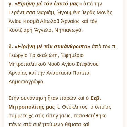
γ.
«Εἰρήνη μέ τόν ἐαυτό μας»
ἀπὸ την
Γερόντισσα Μαριάμ, Ἡγουμένη Ἱερᾶς Μονῆς
Ἀγίου Κοσμᾶ Αἰτωλοῦ Ἀρναίας καί τόν
Κουτζιαρή Ἄγγελο, Νηπιαγωγό.
δ.
«Εἰρήνη μέ τόν συνάνθρωπο»
ἀπὸ τὸν π.
Γεώργιο Τρικκαλιώτη, Ἐφημέριο
Μητροπολιτικοῦ Ναοῦ Ἁγίου Στεφάνου
Ἀρναίας καί τήν Ἀναστασία Παππά,
Δημοσιογράφο.
Στὴν συνάντηση ἦταν παρών καὶ ὁ
Σεβ.
Μητροπολίτης μας
κ. Θεόκλητος, ὁ ὁποῖος
συμμετεῖχε στὶς εἰσηγήσεις, τοποθετήθηκε
πάνω στὰ συζητούμενα θέματα καὶ