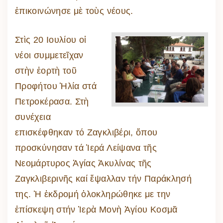
ἐπικοινώνησε μὲ τοὺς νέους.
Στὶς 20 Ιουλίου οἱ
νέοι συμμετεῖχαν
στὴν ἑορτὴ τοῦ
Προφήτου Ἡλία στά
Πετροκέρασα. Στὴ
συνέχεια
επισκέφθηκαν τό Ζαγκλιβέρι, ὅπου
προσκύνησαν τά Ἱερά Λείψανα τῆς
Νεομάρτυρος Ἁγίας Ἀκυλίνας τῆς
Ζαγκλιβερινῆς καί ἔψαλλαν τήν Παράκλησή
της. Ἡ ἐκδρομή ὁλοκληρώθηκε με την
ἐπίσκεψη στήν Ἱερὰ Μονὴ Ἁγίου Κοσμᾶ