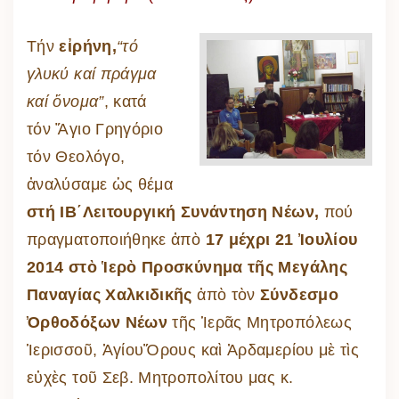
Τήν
εἰρήνη,
“τό
γλυκύ καί πράγμα
καί ὄνομα”
, κατά
τόν Ἅγιο Γρηγόριο
τόν Θεολόγο,
ἀναλύσαμε ὡς θέμα
στή ΙΒ΄Λειτουργική Συνάντηση Νέων,
πού
πραγματοποιήθηκε ἀπὸ
17 μέχρι 21 Ἰουλίου
2014 στὸ Ἱερὸ Προσκύνημα τῆς Μεγάλης
Παναγίας Χαλκιδικῆς
ἀπὸ τὸν
Σύνδεσμο
Ὀρθοδόξων Νέων
τῆς Ἱερᾶς Μητροπόλεως
Ἱερισσοῦ, ἉγίουὍρους καὶ Ἀρδαμερίου μὲ τὶς
εὐχὲς τοῦ Σεβ. Μητροπολίτου μας κ.