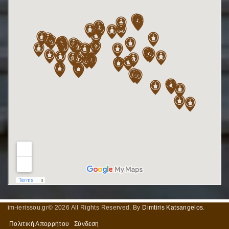
im-ierissou.gr©
2026
All Rights Reserved. By
Dimtiris Katsangelos
.
Πολιτική Απορρήτου
Σύνδεση