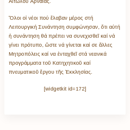
Αἰτωλοῦ Ἀρναίας.
Ὅλοι οἱ νέοι πού ἔλαβαν μέρος στή
Λειτουργική Συνάντηση συμφώνησαν, ὅτι αὐτή
ἡ συνάντηση θά πρέπει να συνεχισθεῖ καί νά
γίνει πρότυπο, ὥστε νά γίνεται καί σε ἄλλες
Μητροπόλεις καί να ἐνταχθεῖ στά νεανικά
προγράμματα τοῦ Κατηχητικοῦ καί
πνευματικοῦ ἔργου τῆς Ἐκκλησίας.
[widgetkit id=172]