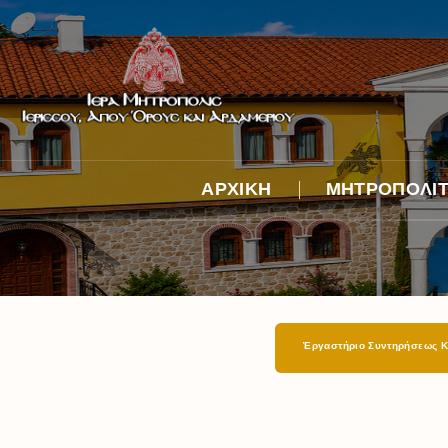
ΑΡΧΙΚΗ
ΜΗΤΡΟΠΟΛΙ
Βιογραφικό
Λόγος κατά τήν 
Ἐπίσκοπον χειρ
Ἐνθρονιστήριος
Φωτογραφικά
Ἐργαστήριο Συντηρήσεως Κ
Στιγμιότυπα
Ἀφιέρωμα στόν
ἀείμνηστο Μητρ
κυρό Νικόδημο