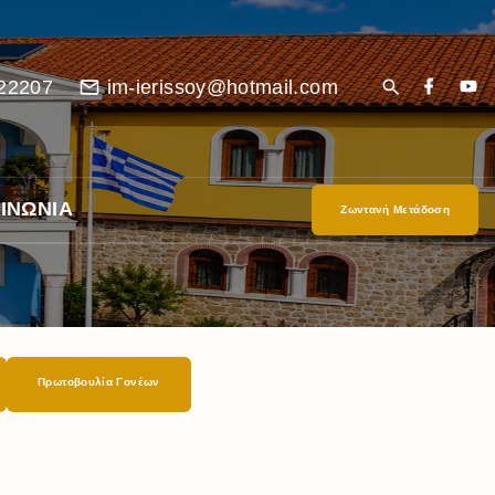
22207
im-ierissoy@hotmail.com
ΙΝΩΝΙΑ
Ζωντανή Μετάδοση
Πρωτοβουλία Γονέων
είο
Ι”