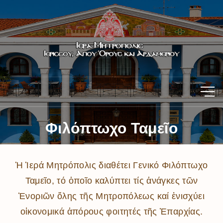
Φιλόπτωχο Ταμεῖο
Ἡ Ἱερά Μητρόπολις διαθέτει Γενικό Φιλόπτωχο
Ταμεῖο, τό ὁποῖο καλύπτει τίς ἀνάγκες τῶν
Ἐνοριῶν ὅλης τῆς Μητροπόλεως καί ἐνισχύει
οἰκονομικά ἀπόρους φοιτητές τῆς Ἐπαρχίας.