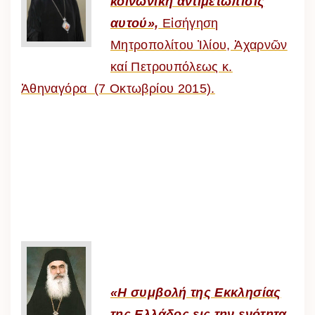
κοινωνική αντιμετώπισις
αυτού»,
Εἰσήγηση
Μητροπολίτου Ἰλίου, Ἀχαρνῶν
καί Πετρουπόλεως κ.
Ἀθηναγόρα (7 Οκτωβρίου 2015).
«Η συμβολή της Εκκλησίας
της Ελλάδος εις την ενότητα