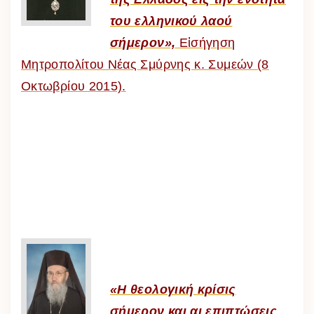
του ελληνικού λαού
σήμερον»,
Εἰσήγηση
Μητροπολίτου Νέας Σμύρνης κ. Συμεών (8
Οκτωβρίου 2015).
«Η θεολογική κρίσις
σήμερον και αι επιπτώσεις