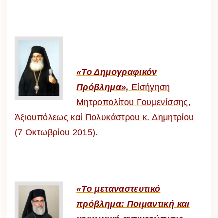
«Το Δημογραφικόν
Πρόβλημα»,
Εἰσήγηση
Μητροπολίτου Γουμενίσσης,
Ἀξιουπόλεως καί Πολυκάστρου κ. Δημητρίου
(7 Οκτωβρίου 2015).
«Το μεταναστευτικό
πρόβλημα: Ποιμαντική και