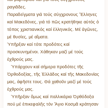
ραγιᾶδες.
Παραδείγματα γιά τούς σύγχρονους Ἕλληνες
καί Μακεδόνες, γιά τό πῶς κρατήθηκε αὐτός ὁ
τόπος χριστιανικός καί ἑλληνικός. Μέ ἀγῶνες,
μέ θυσίες, μέ αἵματα.
Ὑπῆρξαν καί τότε προδότες καί
προσκυνημένοι. Χάθηκαν μαζί μέ τούς
ἐχθρούς μας.
Ὑπάρχουν καί σήμερα προδότες τῆς
Ὀρθοδοξίας, τῆς Ἑλλάδος καί τῆς Μακεδονίας
μας, ἀφῆστε τους. Θά χαθοῦν μαζί μέ τούς
ἐχθρούς μας.
Ὑπῆρξαν ὅμως καί παλλικάρια Ὀρθόδοξα
πού μέ ἐπικεφαλῆς τόν Ἅγιο Κοσμᾶ κράτησαν