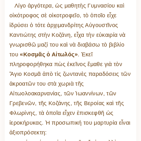
Λίγο ἀργότερα, ὡς μαθητὴς Γυμνασίου καὶ
οἰκότροφος σὲ οἰκοτροφεῖο, τὸ ὁποῖο εἶχε
ἱδρύσει ὁ τότε ἀρχιμανδρίτης Αὐγουστῖνος
Καντιώτης στὴν Κοζάνη, εἶχα τὴν εὐκαιρία νὰ
γνωρισθῶ μαζί του καὶ νὰ διαβάσω τὸ βιβλίο
του
«Κοσμᾶς ὁ Αἰτωλός»
. Ἐκεῖ
πληροφορήθηκα πὼς ἐκεῖνος ἔμαθε γιὰ τὸν
Ἅγιο Κοσμᾶ ἀπὸ τὶς ζωντανὲς παραδόσεις τῶν
ἀκροατῶν του στὰ χωριὰ τῆς
Αἰτωολοακαρνανίας, τῶν Ἰωαννίνων, τῶν
Γρεβενῶν, τῆς Κοζάνης, τῆς Βεροίας καὶ τῆς
Φλωρίνης, τὰ ὁποῖα εἶχεν ἐπισκεφθῆ ὡς
ἱεροκήρυκας. Ἡ προσωπική του μαρτυρία εἶναι
ἀξιοπρόσεκτη: