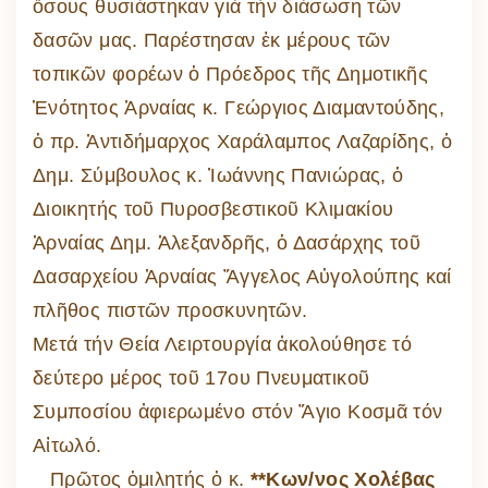
ὅσους θυσιάστηκαν γιά τήν διάσωση τῶν
δασῶν μας. Παρέστησαν ἐκ μέρους τῶν
τοπικῶν φορέων ὁ Πρόεδρος τῆς Δημοτικῆς
Ἑνότητος Ἀρναίας κ. Γεώργιος Διαμαντούδης,
ὁ πρ. Ἀντιδήμαρχος Χαράλαμπος Λαζαρίδης, ὁ
Δημ. Σύμβουλος κ. Ἰωάννης Πανιώρας, ὁ
Διοικητής τοῦ Πυροσβεστικοῦ Κλιμακίου
Ἀρναίας Δημ. Ἀλεξανδρῆς, ὁ Δασάρχης τοῦ
Δασαρχείου Ἀρναίας Ἄγγελος Αὐγολούπης καί
πλῆθος πιστῶν προσκυνητῶν.
Μετά τήν Θεία Λειρτουργία ἀκολούθησε τό
δεύτερο μέρος τοῦ 17ου Πνευματικοῦ
Συμποσίου ἀφιερωμένο στόν Ἅγιο Κοσμᾶ τόν
Αἰτωλό.
Πρῶτος ὁμιλητής ὁ κ.
**Κων/νος Χολέβας