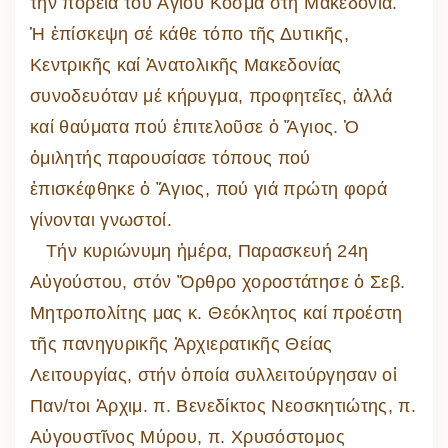
τήν πορεία τοῦ Ἁγίου Κοσμᾶ στή Μακεδονία.
Ἡ ἐπίσκεψη σέ κάθε τόπο τῆς Δυτικῆς,
Κεντρικῆς καί Ἀνατολικῆς Μακεδονίας
συνοδευόταν μέ κήρυγμα, προφητεῖες, ἀλλά
καί θαύματα πού ἐπιτελοῦσε ὁ Ἅγιος. Ὁ
ὁμιλητής παρουσίασε τόπους πού
ἐπισκέφθηκε ὁ Ἅγιος, πού γιά πρώτη φορά
γίνονται γνωστοί.
Τήν κυριώνυμη ἡμέρα, Παρασκευή 24η
Αὐγούστου, στόν Ὄρθρο χοροστάτησε ὁ Σεβ.
Μητροπολίτης μας κ. Θεόκλητος καί προέστη
τῆς πανηγυρικῆς Ἀρχιερατικῆς Θείας
Λειτουργίας, στήν ὁποία συλλειτούργησαν οἱ
Παν/τοι Ἀρχιμ. π. Βενεδίκτος Νεοσκητιώτης, π.
Αὐγουστῖνος Μύρου, π. Χρυσόστομος