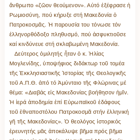
ἄνθρωπο «ζῶον θεούμενον». Αὐτό ἐξέφρασε ἡ
Ρωμιοσύνη, πού κήρυξε στή Μακεδονία ὁ
Πατροκοσμᾶς. Ἡ παρουσία του τόνωσε τόν
ἑλληνορθόδοξο πληθυσμό, πού ἀσφυκτιοῦσε
καί κινδύνευε στή σκλαβωμένη Μακεδονία.
Δεύτερος ὁμιλητής ἦταν ὁ κ. Ἡλίας
Μογλενίδης, ὑποψήφιος διδάκτωρ τοῦ τομέα
τῆς Ἑκκλησιαστικῆς Ἱστορίας τῆς Θεολογικῆς
τοῦ Α.Π.Θ. ἀπό τό Ἀμύνταιο τῆς Φλώρινας μέ
θέμα: «Διαβάς εἰς Μακεδονίας βοήθησον ἡμῖν.
Ἡ ἱερά ἀποδημία ἐπί Εὐρωπαϊκοῦ ἐδάφους
τοῦ ἐθναποστόλου Πατροκοσμᾶ στήν ἑλληνική
γῆ τῆς Μακεδονίας». Ὁ θεολόγος ἱστορικός
ἐρευνητής μᾶς ἀποκάλυψε βῆμα πρός βῆμα