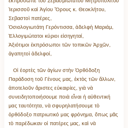
ἐκπρόσωπε τοῦ Σεβασμιωτάτου Μητροπολίτου
Ἰερισσοῦ καὶ Ἁγίου Ὄρους κ. Θεοκλήτου,
Σεβαστοὶ πατέρες,
Ὁσιολογιωτάτη Γερόντισσα, ἀδελφὴ Μαριάμ,
Ἐλλογιμώτατοι κύριοι εἰσηγηταί,
Ἀξιότιμοι ἐκπρόσωποι τῶν τοπικῶν Ἀρχῶν,
ἀγαπητοὶ ἀδελφοί,
Οἱ ἑορτὲς τῶν ἁγίων στὴν Ὀρθόδοξη
Παράδοση τοῦ Γένους μας, ἐκτὸς τῶν ἄλλων,
ἀποτελοῦν ἄριστες εὐκαιρίες, γιὰ νὰ
συνειδητοποιήσουμε ποιὰ εἶναι ἡ αὐθεντική
μας ταυτότητα, νὰ σφυρηλατήσουμε τὸ
ὀρθόδοξο πατριωτικό μας φρόνημα, ὅπως μᾶς
τὸ παρέδωκαν οἱ πατέρες μας, καὶ νὰ