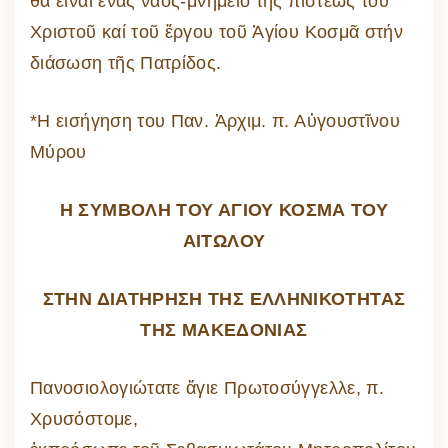
θά εἶναι ἔνας ναός-μνημεῖο τῆς πίστεως τοῦ
Χριστοῦ καί τοῦ ἔργου τοῦ Ἁγίου Κοσμᾶ στήν
διάσωση τῆς Πατρίδος.
*Η εισήγηση του Παν. Ἀρχιμ. π. Αὐγουστῖνου
Μύρου
Η ΣΥΜΒΟΛΗ ΤΟΥ ΑΓΙΟΥ ΚΟΣΜΑ ΤΟΥ
ΑΙΤΩΛΟΥ
ΣΤΗΝ ΔΙΑΤΗΡΗΣΗ ΤΗΣ ΕΛΛΗΝΙΚΟΤΗΤΑΣ
ΤΗΣ ΜΑΚΕΔΟΝΙΑΣ
Πανοσιολογιώτατε ἅγιε Πρωτοσύγγελλε, π.
Χρυσόστομε,