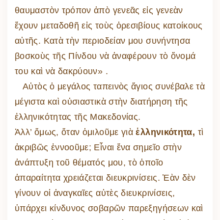
θαυμαστὸν τρόπον ἀπὸ γενεᾶς εἰς γενεὰν
ἔχουν μεταδοθῆ εἰς τοὺς ὀρεσιβίους κατοίκους
αὐτῆς. Κατὰ τὴν περιοδείαν μου συνήντησα
βοσκοὺς τῆς Πίνδου νὰ ἀναφέρουν τὸ ὄνομά
του καὶ νὰ δακρύουν» .
Αὐτὸς ὁ μεγάλος ταπεινὸς ἅγιος συνέβαλε τὰ
μέγιστα καὶ οὐσιαστικὰ στὴν διατήρηση τῆς
ἑλληνικότητας τῆς Μακεδονίας.
Ἀλλ’ ὅμως, ὅταν ὁμιλοῦμε γιὰ
ἑλληνικότητα,
τὶ
ἀκριβῶς ἐννοοῦμε; Εἶναι ἕνα σημεῖο στὴν
ἀνάπτυξη τοῦ θέματός μου, τὸ ὁποῖο
ἀπαραίτητα χρειάζεται διευκρινίσεις. Ἐὰν δὲν
γίνουν οἱ ἀναγκαῖες αὐτὲς διευκρινίσεις,
ὑπάρχει κίνδυνος σοβαρῶν παρεξηγήσεων καὶ