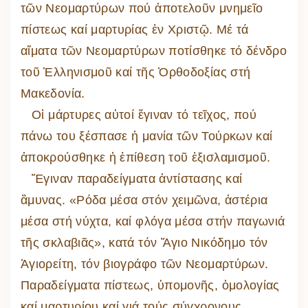
τῶν Νεομαρτύρων πού ἀποτελοῦν μνημεῖο
πίστεως καί μαρτυρίας ἐν Χριστῷ. Μέ τά
αἵματα τῶν Νεομαρτύρων ποτίσθηκε τό δένδρο
τοῦ Ἑλληνισμοῦ καί τῆς Ὀρθοδοξίας στή
Μακεδονία.
Οἱ μάρτυρες αὐτοί ἔγιναν τό τεῖχος, πού
πάνω του ξέσπασε ἡ μανία τῶν Τούρκων καί
ἀποκρούσθηκε ἡ ἐπίθεση τοῦ ἐξισλαμισμοῦ.
Ἔγιναν παραδείγματα ἀντίστασης καί
ἂμυνας. «Ρόδα μέσα στόν χειμῶνα, ἀστέρια
μέσα στή νύχτα, καί φλόγα μέσα στήν παγωνιά
τῆς σκλαβιᾶς», κατά τόν Ἅγιο Νικόδημο τόν
Ἁγιορείτη, τόν βιογράφο τῶν Νεομαρτύρων.
Παραδείγματα πίστεως, ὑπομονῆς, ὁμολογίας
καί μαρτυρίου καί γιά τούς σύγχρονους