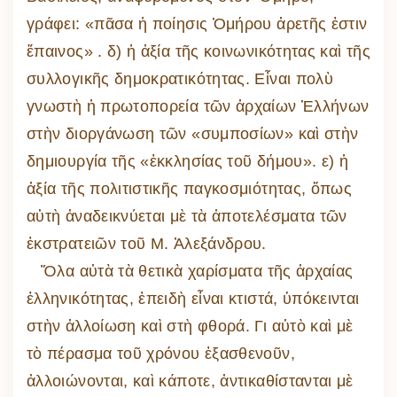
γράφει: «πᾶσα ἡ ποίησις Ὁμήρου ἀρετῆς ἐστιν
ἔπαινος» . δ) ἡ ἀξία τῆς κοινωνικότητας καὶ τῆς
συλλογικῆς δημοκρατικότητας. Εἶναι πολὺ
γνωστὴ ἡ πρωτοπορεία τῶν ἀρχαίων Ἑλλήνων
στὴν διοργάνωση τῶν «συμποσίων» καὶ στὴν
δημιουργία τῆς «ἐκκλησίας τοῦ δήμου». ε) ἡ
ἀξία τῆς πολιτιστικῆς παγκοσμιότητας, ὅπως
αὐτὴ ἀναδεικνύεται μὲ τὰ ἀποτελέσματα τῶν
ἐκστρατειῶν τοῦ Μ. Ἀλεξάνδρου.
Ὅλα αὐτὰ τὰ θετικὰ χαρίσματα τῆς ἀρχαίας
ἑλληνικότητας, ἐπειδὴ εἶναι κτιστά, ὑπόκεινται
στὴν ἀλλοίωση καὶ στὴ φθορά. Γι αὐτὸ καὶ μὲ
τὸ πέρασμα τοῦ χρόνου ἐξασθενοῦν,
ἀλλοιώνονται, καὶ κάποτε, ἀντικαθίστανται μὲ