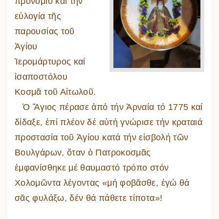
προνόμιο καί τήν
εὐλογία τῆς
παρουσίας τοῦ
Ἁγίου
Ἱερομάρτυρος καί
ἰσαποστόλου
Κοσμᾶ τοῦ Αἰτωλοῦ.
Ὁ Ἅγιος πέρασε ἀπό τήν Ἀρναία τό 1775 καί
δίδαξε, ἐπί πλέον δέ αὐτή γνώρισε τήν κραταιά
προστασία τοῦ Ἁγίου κατά τήν εἰσβολή τῶν
Βουλγάρων, ὅταν ὁ Πατροκοσμᾶς
ἐμφανίσθηκε μέ θαυμαστό τρόπο στόν
Χολομῶντα λέγοντας «μή φοβᾶσθε, ἐγώ θά
σᾶς φυλάξω, δέν θά πάθετε τίποτα»!