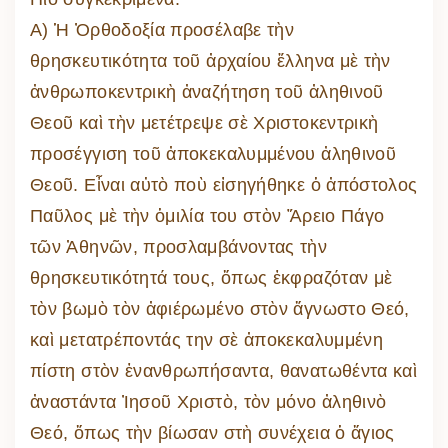
Α) Ἡ Ὀρθοδοξία προσέλαβε τὴν
θρησκευτικότητα τοῦ ἀρχαίου ἕλληνα μὲ τὴν
ἀνθρωποκεντρικὴ ἀναζήτηση τοῦ ἀληθινοῦ
Θεοῦ καὶ τὴν μετέτρεψε σὲ Χριστοκεντρικὴ
προσέγγιση τοῦ ἀποκεκαλυμμένου ἀληθινοῦ
Θεοῦ. Εἶναι αὐτὸ ποὺ εἰσηγήθηκε ὁ ἀπόστολος
Παῦλος μὲ τὴν ὁμιλία του στὸν Ἄρειο Πάγο
τῶν Ἀθηνῶν, προσλαμβάνοντας τὴν
θρησκευτικότητά τους, ὅπως ἐκφραζόταν μὲ
τὸν βωμὸ τὸν ἀφιέρωμένο στὸν ἄγνωστο Θεό,
καὶ μετατρέποντάς την σὲ ἀποκεκαλυμμένη
πίστη στὸν ἐνανθρωπήσαντα, θανατωθέντα καὶ
ἀναστάντα Ἰησοῦ Χριστὸ, τὸν μόνο ἀληθινὸ
Θεό, ὅπως τὴν βίωσαν στὴ συνέχεια ὁ ἅγιος