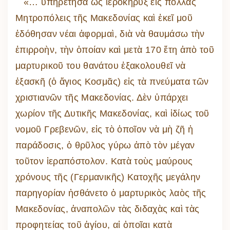
«… ὑπηρέτησα ὡς ἱεροκῆρυξ εἰς πολλὰς
Μητροπόλεις τῆς Μακεδονίας καὶ ἐκεῖ μοῦ
ἐδόθησαν νέαι ἀφορμαὶ, διὰ νὰ θαυμάσω τὴν
ἐπιρροὴν, τὴν ὁποίαν καὶ μετὰ 170 ἔτη ἀπὸ τοῦ
μαρτυρικοῦ του θανάτου ἐξακολουθεῖ νὰ
ἐξασκῆ (ὁ ἅγιος Κοσμᾶς) εἰς τὰ πνεύματα τῶν
χριστιανῶν τῆς Μακεδονίας. Δὲν ὑπάρχει
χωρίον τῆς Δυτικῆς Μακεδονίας, καὶ ἰδίως τοῦ
νομοῦ Γρεβενῶν, εἰς τὸ ὁποῖον νὰ μὴ ζῆ ἡ
παράδοσις, ὁ θρῦλος γύρω ἀπὸ τὸν μέγαν
τοῦτον ἱεραπόστολον. Κατὰ τοὺς μαύρους
χρόνους τῆς (Γερμανικῆς) Κατοχῆς μεγάλην
παρηγορίαν ἠσθάνετο ὁ μαρτυρικὸς λαὸς τῆς
Μακεδονίας, ἀναπολῶν τὰς διδαχὰς καὶ τὰς
προφητείας τοῦ ἁγίου, αἱ ὁποῖαι κατὰ