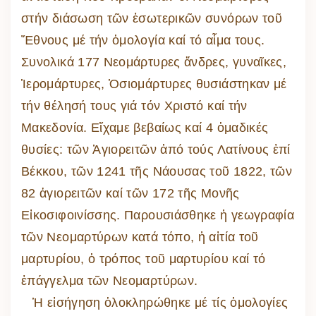
στήν διάσωση τῶν ἐσωτερικῶν συνόρων τοῦ
Ἔθνους μέ τήν ὁμολογία καί τό αἷμα τους.
Συνολικά 177 Νεομάρτυρες ἄνδρες, γυναῖκες,
Ἱερομάρτυρες, Ὁσιομάρτυρες θυσιάστηκαν μέ
τήν θέλησή τους γιά τόν Χριστό καί τήν
Μακεδονία. Εἴχαμε βεβαίως καί 4 ὁμαδικές
θυσίες: τῶν Ἁγιορειτῶν ἀπό τούς Λατίνους ἐπί
Βέκκου, τῶν 1241 τῆς Νάουσας τοῦ 1822, τῶν
82 ἁγιορειτῶν καί τῶν 172 τῆς Μονῆς
Εἰκοσιφοινίσσης. Παρουσιάσθηκε ἡ γεωγραφία
τῶν Νεομαρτύρων κατά τόπο, ἡ αἰτία τοῦ
μαρτυρίου, ὁ τρόπος τοῦ μαρτυρίου καί τό
ἐπάγγελμα τῶν Νεομαρτύρων.
Ἡ εἰσήγηση ὁλοκληρώθηκε μέ τίς ὁμολογίες