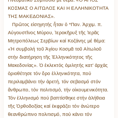
ΚΟΣΜΑΣ Ο ΑΙΤΩΛΟΣ ΚΑΙ Η ΕΛΛΗΝΙΚΟΤΗΤΑ
ΤΗΣ ΜΑΚΕΔΟΝΙΑΣ».
Πρῶτος εἰσηγητής ἦταν ὁ *Παν. Ἀρχιμ. π.
Αὐγουστῖνος Μύρου, Ἱεροκῆρυξ τῆς Ἱερᾶς
Μητροπόλεως Σερβίων καί Κοζάνης μέ θέμα:
«Ἡ συμβολή τοῦ Ἁγίου Κοσμᾶ τοῦ Αἰτωλοῦ
στήν διατήρηση τῆς Ἑλληνικότητος τῆς
Μακεδονίας». Ὁ ἐκλεκτός ὁμιλητής κατ’ ἀρχάς
ὁριοθέτησε τόν ὅρο ἑλληνικότητα, πού
περιλαμβάνει τήν ἀρετή, τόν σεβασμό στόν
ἄνθρωπο, τόν πολιτισμό, τήν οἰκουμενικότητα.
Τόν ἐλληνισμό πού βαπτίσθηκε στήν ἀλήθεια
τῆς Ὀρθοδοξίας καί ἐκφράζει τόν ἀνώτερο
θεανθρώπινο πολιτισμό, πού κάνει τόν