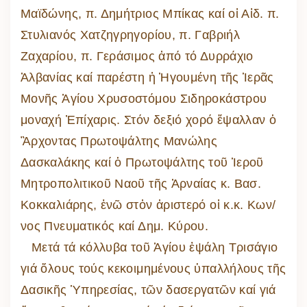
Μαϊδώνης, π. Δημήτριος Μπίκας καί οἱ Αἰδ. π.
Στυλιανός Χατζηγρηγορίου, π. Γαβριήλ
Ζαχαρίου, π. Γεράσιμος ἀπό τό Δυρράχιο
Ἀλβανίας καί παρέστη ἡ Ἡγουμένη τῆς Ἱερᾶς
Μονῆς Ἁγίου Χρυσοστόμου Σιδηροκάστρου
μοναχή Ἐπίχαρις. Στόν δεξιό χορό ἔψαλλαν ὁ
Ἂρχοντας Πρωτοψάλτης Μανώλης
Δασκαλάκης καί ὁ Πρωτοψάλτης τοῦ Ἱεροῦ
Μητροπολιτικοῦ Ναοῦ τῆς Ἀρναίας κ. Βασ.
Κοκκαλιάρης, ἐνῶ στὀν ἀριστερό οἱ κ.κ. Κων/
νος Πνευματικός καί Δημ. Κύρου.
Μετά τά κόλλυβα τοῦ Ἁγίου ἐψάλη Τρισάγιο
γιά ὅλους τούς κεκοιμημένους ὑπαλλήλους τῆς
Δασικῆς Ὑπηρεσίας, τῶν δασεργατῶν καί γιά