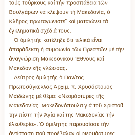
τούς Τούρκους καί τήν προσπάθεια τῶν
Βουλγάρων νά κλέψουν τή Μακεδονία, ὁ
Κλῆρος πρωταγωνιστεῖ καί ματαιώνει τά
ἐγκληματικά σχέδιά τους.
Ὁ ὁμιλητής κατέληξε ὅτι τελικά εἶναι
ἀπαράδεκτη ἡ συμφωνία τῶν Πρεσπῶν μέ τήν
ἀναγνώριση Μακεδονικοῦ Ἔθνους καί
Μακεδονικῆς γλώσσας.
Δεύτρος ὁμιλητής ὁ Παν/τος
Πρωτοσύγκελλος Ἀρχιμ. π. Χρυσόστομος
Μαϊδώνης μέ θέμα: «Νεομάρτυρες τῆς
Μακεδονίας. Μακεδονόπουλα γιά τοῦ Χριστοῦ
τήν πίστη τήν Ἁγία καί τῆς Μακεδονίας τήν
ἐλευθερία». Ὁ ὁμιλητής παρουσίασε τήν
ἀντίσταση πού προέβαλαν οἱ Νεομάρτυρες