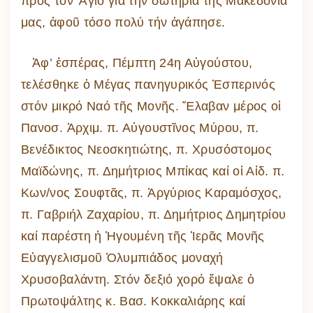
πρός τόν Ἅγιο γιά τήν σωτηρία τῆς Μακεδονία
μας, ἀφοῦ τόσο πολύ τήν ἀγάπησε.
Ἀφ’ ἑσπέρας, Πέμπτη 24η Αὐγούστου,
τελέσθηκε ὁ Μέγας πανηγυρικός Ἑσπερινός
στόν μικρό Ναό τῆς Μονῆς. Ἔλαβαν μέρος οἱ
Πανοσ. Ἀρχιμ. π. Αὐγουστῖνος Μύρου, π.
Βενέδικτος Νεοσκητιώτης, π. Χρυσόστομος
Μαϊδώνης, π. Δημήτριος Μπίκας καί οἱ Αἰδ. π.
Κων/νος Σουφτᾶς, π. Ἀργύριος Καραμόσχος,
π. Γαβριήλ Ζαχαρίου, π. Δημήτριος Δημητρίου
καί παρέστη ἡ Ἡγουμένη τῆς Ἱερᾶς Μονῆς
Εὐαγγελισμοῦ Ὀλυμπιάδος μοναχή
Χρυσοβαλάντη. Στόν δεξιό χορό ἔψαλε ὁ
Πρωτοψάλτης κ. Βασ. Κοκκαλιάρης καί