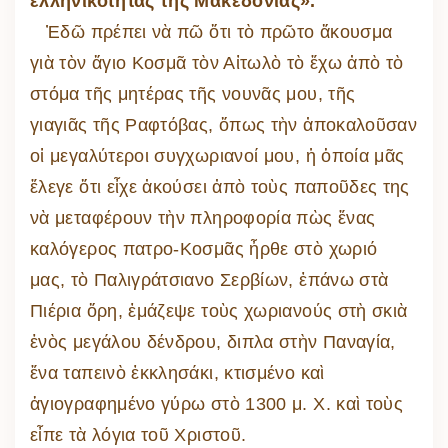
ἑλληνικότητας τῆς Μακεδονίας».
Ἐδῶ πρέπει νὰ πῶ ὅτι τὸ πρῶτο ἄκουσμα
γιὰ τὸν ἅγιο Κοσμᾶ τὸν Αἰτωλὸ τὸ ἔχω ἀπὸ τὸ
στόμα τῆς μητέρας τῆς νουνᾶς μου, τῆς
γιαγιᾶς τῆς Ραφτόβας, ὅπως τὴν ἀποκαλοῦσαν
οἱ μεγαλύτεροι συγχωριανοί μου, ἡ ὁποία μᾶς
ἔλεγε ὅτι εἶχε ἀκούσει ἀπὸ τοὺς παποῦδες της
νὰ μεταφέρουν τὴν πληροφορία πὼς ἔνας
καλόγερος πατρο-Κοσμᾶς ἦρθε στὸ χωριό
μας, τὸ Παλιγράτσιανο Σερβίων, ἐπάνω στὰ
Πιέρια ὄρη, ἐμάζεψε τοὺς χωριανούς στὴ σκιὰ
ἑνὸς μεγάλου δένδρου, διπλα στὴν Παναγία,
ἕνα ταπεινὸ ἐκκλησάκι, κτισμένο καὶ
ἁγιογραφημένο γύρω στὸ 1300 μ. Χ. καὶ τοὺς
εἶπε τὰ λόγια τοῦ Χριστοῦ.