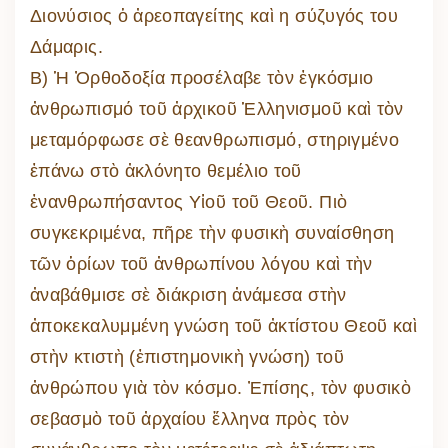
Διονύσιος ὁ ἀρεοπαγείτης καὶ η σύζυγός του
Δάμαρις.
Β) Ἡ Ὀρθοδοξία προσέλαβε τὸν ἐγκόσμιο
ἀνθρωπισμό τοῦ ἀρχικοῦ Ἑλληνισμοῦ καὶ τὸν
μεταμόρφωσε σὲ θεανθρωπισμό, στηριγμένο
ἐπάνω στὸ ἀκλόνητο θεμέλιο τοῦ
ἐνανθρωπήσαντος Υἱοῦ τοῦ Θεοῦ. Πιὸ
συγκεκριμένα, πῆρε τὴν φυσικὴ συναίσθηση
τῶν ὁρίων τοῦ ἀνθρωπίνου λόγου καὶ τὴν
ἀναβάθμισε σὲ διάκριση ἀνάμεσα στὴν
ἀποκεκαλυμμένη γνώση τοῦ ἀκτίστου Θεοῦ καὶ
στὴν κτιστὴ (ἐπιστημονικὴ γνώση) τοῦ
ἀνθρώπου γιὰ τὸν κόσμο. Ἐπίσης, τὸν φυσικὸ
σεβασμὸ τοῦ ἀρχαίου ἕλληνα πρὸς τὸν