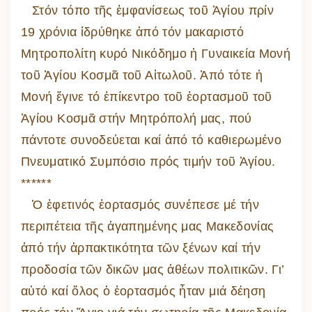
Στόν τόπο τῆς ἐμφανίσεως τοῦ Ἁγίου πρίν
19 χρόνια ἱδρύθηκε ἀπό τόν μακαριστό
Μητροπολίτη κυρό Νικόδημο ἡ Γυναικεία Μονή
τοῦ Ἁγίου Κοσμᾶ τοῦ Αἰτωλοῦ. Ἀπό τότε ἡ
Μονή ἔγινε τό ἐπίκεντρο τοῦ ἑορτασμοῦ τοῦ
Ἁγίου Κοσμᾶ στήν Μητρόπολή μας, πού
πάντοτε συνοδεύεται καί ἀπό τό καθιερωμένο
Πνευματικό Συμπόσιο πρός τιμήν τοῦ Ἁγίου.
******
Ὁ ἐφετινός ἑορτασμός συνέπεσε μέ τήν
περιπέτεια τῆς ἀγαπημένης μας Μακεδονίας
ἀπό τήν ἁρπακτικότητα τῶν ξένων καί τήν
προδοσία τῶν δικῶν μας ἀθέων πολιτικῶν. Γι’
αὐτό καί ὅλος ὁ ἐορτασμός ἦταν μιά δέηση