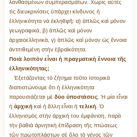
λανθασμένων συμπερασμάτων. Χωρὶς αὐτὲς
τὶς διευκρινίσεις ὑπάρχει κίνδυνος ἡ
ἑλληνικότητα νὰ ἐκληθφῆ: α) ἁπλῶς καὶ μόνον
γεωγραφικά, β) ἁπλῶς καὶ μόνον
ἀρχαιοελληνικὰ, γ) ἁπλῶς καὶ μόνον ὡς ἔννοια
ἀντιτιθεμένη στὴν ἑβραϊκότητα.
Ποιὰ λοιπόν εἶναι ἡ πραγματικὴ ἔννοια τῆς
ἑλληνικότητας;
Ἐξετάζοντας τὸ ζήτημα τοῦτο ἱστορικὰ
διαπιστώνουμε ὅτι ἡ ἑλληνικότητα
παρουσιάζεται μὲ
δύο ὑποστάσεις
. Ἡ μία εἶναι
ἡ
ἀρχικὴ
καὶ ἡ ἄλλη εἶναι ἡ
τελική
. Ὁ
ἑλληνισμὸς στὴν ἀρχική του ἐμφάνιση, παρὰ
τὴν βαθιὰ ἀρνητικὴ ἐπίδραση τῆς πτώσεως
τῶν πρωτοπλάστων σὲ ὅλο τὸ γένος τῶν