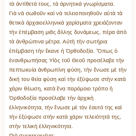
τὰ ἀντίθετά τους, τὰ ἀρνητικά γνωρίσματα.
Γιὰ νὰ σωθοῦν καὶ νὰ τελειοποιηθοῦν αὐτὰ τὰ
θετικὰ ἀρχαιοελληνικὰ χαρίσματα χρειάζονταν
τὴν ἐπέμβαση μιᾶς ἄλλης δυνάμεως, πέρα ἀπὸ
τὰ ἀνθρώπινα μέτρα. Αὐτὴ τὴν σωτήρια
ἐπέμβαση τὴν ἔκανε ἡ Ὀρθοδοξία. Ὅπως ὁ
ἐνανθρωπήσας Υἱὸς τοῦ Θεοῦ προσέλαβε τὴν
πεπτωκυία ἀνθρωπίνη φύση, τὴν ἕνωσε μὲ τὴν
δική του θεία φύση καὶ τὴν ἐξύψωσε στὴν κατὰ
χάριν θέωση, κατὰ ἕνα παρόμοιο τρόπο ἡ
Ὀρθοδοξία προσέλαβε τὴν ἀρχικὴ
ἑλληνικότητα, τὴν ἕνωσε μὲ τὸν ἑαυτό της καὶ
τὴν ἐξύψωσε στὴν κατὰ χάριν τελειότητά της,
στὴν τελικὴ ἑλληνικότητα.
Πιὸ συγκεκριμένα: