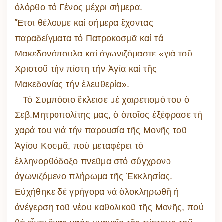
ὁλόρθο τό Γένος μέχρι σήμερα.
Ἔτσι θέλουμε καί σήμερα ἔχοντας
παραδείγματα τό Πατροκοσμᾶ καί τά
Μακεδονόπουλα καί ἀγωνιζόμαστε «γιά τοῦ
Χριστοῦ τήν πίστη τήν Ἁγία καί τῆς
Μακεδονίας τήν ἐλευθερία».
Τό Συμπόσιο ἔκλεισε μέ χαιρετισμό του ὁ
Σεβ.Μητροπολίτης μας, ὁ ὁποῖος ἐξέφρασε τή
χαρά του γιά τήν παρουσία τῆς Μονῆς τοῦ
Ἁγίου Κοσμᾶ, πού μεταφέρει τό
ἑλληνορθόδοξο πνεῦμα στό σύγχρονο
ἀγωνιζόμενο πλήρωμα τῆς Ἐκκλησίας.
Εὐχήθηκε δέ γρήγορα νά ὁλοκληρωθῆ ἡ
ἀνέγερση τοῦ νέου καθολικοῦ τῆς Μονῆς, πού