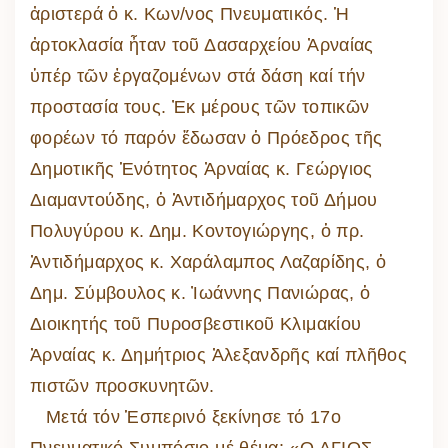
ἀριστερά ὁ κ. Κων/νος Πνευματικός. Ἡ
ἀρτοκλασία ἦταν τοῦ Δασαρχείου Ἀρναίας
ὑπέρ τῶν ἐργαζομένων στά δάση καί τήν
προστασία τους. Ἐκ μέρους τῶν τοπικῶν
φορέων τό παρόν ἔδωσαν ὁ Πρόεδρος τῆς
Δημοτικῆς Ἑνότητος Ἀρναίας κ. Γεώργιος
Διαμαντούδης, ὁ Ἀντιδήμαρχος τοῦ Δήμου
Πολυγύρου κ. Δημ. Κοντογιώργης, ὁ πρ.
Ἀντιδήμαρχος κ. Χαράλαμπος Λαζαρίδης, ὁ
Δημ. Σύμβουλος κ. Ἰωάννης Πανιώρας, ὁ
Διοικητής τοῦ Πυροσβεστικοῦ Κλιμακίου
Ἀρναίας κ. Δημήτριος Ἀλεξανδρῆς καί πλῆθος
πιστῶν προσκυνητῶν.
Μετά τόν Ἑσπερινό ξεκίνησε τό 17ο
Πνευματικό Συμπόσιο μέ θέμα: «Ο ΑΓΙΟΣ