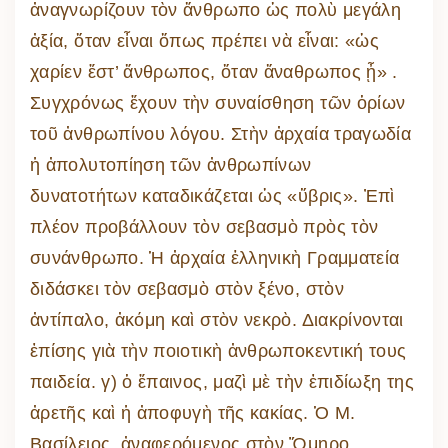
ἀναγνωρίζουν τὸν ἄνθρωπο ὡς πολὺ μεγάλη
ἀξία, ὅταν εἶναι ὅπως πρέπει νὰ εἶναι: «ὡς
χαρίεν ἔστ’ ἄνθρωπος, ὅταν ἄναθρωπος ᾖ» .
Συγχρόνως ἔχουν τὴν συναίσθηση τῶν ὁρίων
τοῦ ἀνθρωπίνου λόγου. Στὴν ἀρχαία τραγωδία
ἡ ἀπολυτοπίηση τῶν ἀνθρωπίνων
δυνατοτήτων καταδικάζεται ὡς «ὕβρις». Ἐπὶ
πλέον προβάλλουν τὸν σεβασμὸ πρὸς τὸν
συνάνθρωπο. Ἡ ἀρχαία ἑλληνικὴ Γραμματεία
διδάσκει τὸν σεβασμὸ στὸν ξένο, στὸν
ἀντίπαλο, ἀκόμη καὶ στὸν νεκρὸ. Διακρίνονται
ἐπίσης γιὰ τὴν ποιοτικὴ ἀνθρωποκεντική τους
παιδεία. γ) ὁ ἔπαινος, μαζὶ μὲ τὴν ἐπιδίωξη της
ἀρετῆς καὶ ἡ ἀποφυγὴ τῆς κακίας. Ὁ Μ.
Βασίλειος, ἀναφερόμενος στὸν Ὅμηρο,