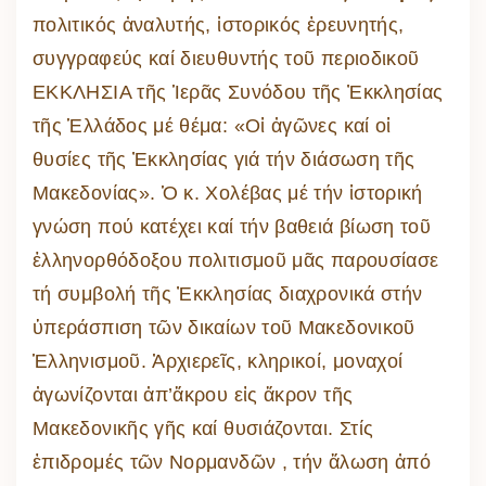
πολιτικός ἀναλυτής, ἱστορικός ἐρευνητής,
συγγραφεύς καί διευθυντής τοῦ περιοδικοῦ
ΕΚΚΛΗΣΙΑ τῆς Ἱερᾶς Συνόδου τῆς Ἐκκλησίας
τῆς Ἑλλάδος μέ θέμα: «Οἱ ἀγῶνες καί οἱ
θυσίες τῆς Ἐκκλησίας γιά τήν διάσωση τῆς
Μακεδονίας». Ὁ κ. Χολέβας μέ τήν ἱστορική
γνώση πού κατέχει καί τήν βαθειά βίωση τοῦ
ἑλληνορθόδοξου πολιτισμοῦ μᾶς παρουσίασε
τή συμβολή τῆς Ἐκκλησίας διαχρονικά στήν
ὑπεράσπιση τῶν δικαίων τοῦ Μακεδονικοῦ
Ἑλληνισμοῦ. Ἀρχιερεῖς, κληρικοί, μοναχοί
ἀγωνίζονται ἀπ’ἄκρου εἰς ἄκρον τῆς
Μακεδονικῆς γῆς καί θυσιάζονται. Στίς
ἐπιδρομές τῶν Νορμανδῶν , τήν ἅλωση ἀπό