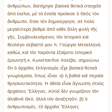
ἀνθρώπων, διατήρησε βασικὰ θετικὰ στοιχεῖα
ἀπὸ ἐκεῖνα, μὲ τὰ ὁποῖα προίκισε ὁ Θεὸς τὸν
ἄνθρωπο, ὅταν τὸν δημιούργησε, σὲ πολὺ
μεγαλύτερο βαθμὸ ἀπὸ κάθε ἄλλη φυλὴ τῆς
γῆς. Συμβουλευόμενος τὸν ἱστορικὸ καὶ
θεολόγο σεβαστό μου π. Γεώργιο Μεταλληνό,
καθὼς καὶ τὸν παρόντα ἐξαίρετο ἱστορικὸ
ἐρευνητὴ κ. Κωνσταντῖνο Χολέβα, σημειώνω
ὅτι ὁ ἀρχαῖος ἑλληνισμὸς εἶχε βασικὰ θετικὰ
γνωρίσματα, ὅπως εἶναι: α) ἡ βαθιὰ καὶ πηγαία
θρησκευτικότητα. Ἡ ἀθεϊα εἶναι ἄγνωστη στοὺς
ἀρχαίους Ἕλληνες. Αὐτοὶ δὲν γνωρίζουν τὸν
ἀληθινὸ Θεό, ἀλλὰ τὸν ἀναζητοῦν. β) ὁ
ἀνθρωπισμός. Οἱ ἀρχαῖοι Ἕλληνες