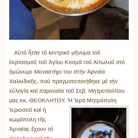
Αὐτό ἦταν τό κεντρικό μήνυμα τοῦ
ἑορτασμοῦ τοῦ Ἁγίου Κοσμᾶ τοῦ Αἰτωλοῦ στό
ὁμώνυμο Μοναστήρι του στήν Ἀρναία
Χαλκιδικῆς, πού πραγματοποιήθηκε μέ τήν
εὐλογία καί παρουσία τοῦ Σεβ. Μητροπολίτου
μας κκ. ΘΕΟΚΛΗΤΟΥ.
Ἡ Ἱερά Μητρόπολη
Ἱερισσοῦ καί ἡ
κωμόπολη τῆς
Ἀρναίας ἔχουν τό