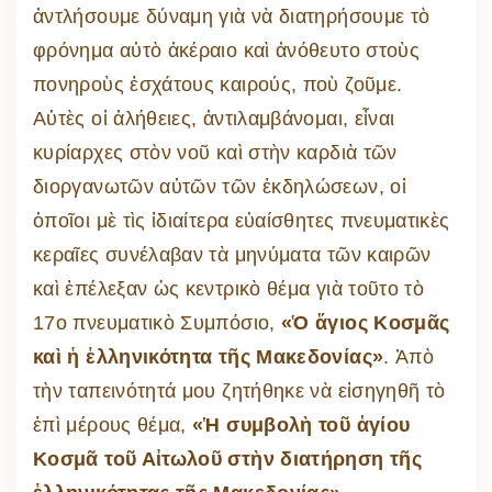
ἀντλήσουμε δύναμη γιὰ νὰ διατηρήσουμε τὸ
φρόνημα αὐτὸ ἀκέραιο καὶ ἀνόθευτο στοὺς
πονηροὺς ἐσχάτους καιρούς, ποὺ ζοῦμε.
Αὐτὲς οἱ ἀλήθειες, ἀντιλαμβάνομαι, εἶναι
κυρίαρχες στὸν νοῦ καὶ στὴν καρδιὰ τῶν
διοργανωτῶν αὐτῶν τῶν ἐκδηλώσεων, οἱ
ὁποῖοι μὲ τὶς ἰδιαίτερα εὐαίσθητες πνευματικὲς
κεραῖες συνέλαβαν τὰ μηνύματα τῶν καιρῶν
καὶ ἐπέλεξαν ὡς κεντρικὸ θέμα γιὰ τοῦτο τὸ
17ο πνευματικὸ Συμπόσιο,
«Ὁ ἅγιος Κοσμᾶς
καὶ ἡ ἑλληνικότητα τῆς Μακεδονίας»
. Ἀπὸ
τὴν ταπεινότητά μου ζητήθηκε νὰ εἰσηγηθῆ τὸ
ἐπὶ μέρους θέμα,
«Ἡ συμβολὴ τοῦ ἁγίου
Κοσμᾶ τοῦ Αἰτωλοῦ στὴν διατήρηση τῆς