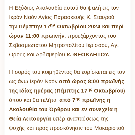
Η Εξόδιος Ακολουθία αυτού θα ψαλή εις τον
Ιερόν Ναόν Αγίας Παρασκευής Κ. Σταυρού
ην
την
Πέμπτην 17
Οκτωβρίου 2024 και περί
ώραν 11:00 πρωϊνήν
, προεξάρχοντος του
Σεβασμιωτάτου Μητροπολίτου Ιερισσού, Αγ.
Όρους και Αρδαμερίου
κ. ΘΕΟΚΛΗΤΟΥ.
Η σορός του κοιμηθέντος θα ευρίσκεται εις τον
ως άνω Ιερόν Ναόν
από ώρας 8:00 πρωϊνής
ης
της ιδίας ημέρας
(
Πέμπτης 17
Οκτωβρίου
)
ης
όπου και θα τελήται
από 7
πρωϊνής η
Ακολουθία του Όρθρου και εν συνεχεία η
Θεία Λειτουργία
υπέρ αναπαύσεως της
ψυχής και προς προσκύνησιν του Μακαριστού