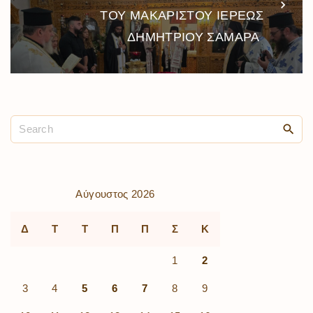
ΤΟΥ ΜΑΚΑΡΙΣΤΟΥ ΙΕΡΕΩΣ
ΔΗΜΗΤΡΙΟΥ ΣΑΜΑΡΑ
Αύγουστος 2026
Δ
Τ
Τ
Π
Π
Σ
Κ
1
2
3
4
5
6
7
8
9