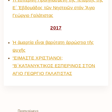
Ἡ ἑσπερινή Προηγιασμένη τῆς Τετάρτης τῆς
Ε΄ Ἑβδομάδος τῶν Νηστειῶν στόν Ἅγιο
Γεώργιο Γαλάτιστας
2017
Ἡ ἁμαρτία εἶναι βαρύτατη ἀρρώστια τῆς
ψυχῆς
“ΕΙΜΑΣΤΕ ΧΡΙΣΤΙΑΝΟΙ;
“Β΄ΚΑΤΑΝΥΚΤΙΚΟΣ ΕΣΠΕΡΙΝΟΣ ΣΤΟΝ
ΑΓΙΟ ΓΕΩΡΓΙΟ ΓΑΛΑΤΙΣΤΑΣ
Προηγούμενο