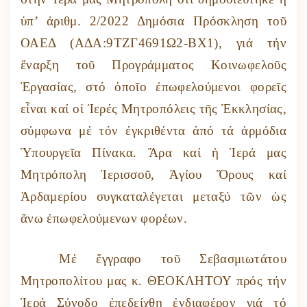
ὑπ’ ἀριθμ. 2/2022 Δημόσια Πρόσκληση τοῦ
ΟΑΕΔ (ΑΔΑ:9ΤΖΓ4691Ω2-ΒΧ1), γιά τήν
ἔναρξη τοῦ Προγράμματος Κοινωφελοῦς
Ἐργασίας, στό ὁποῖο ἐπωφελούμενοι φορεῖς
εἶναι καί οἱ Ἱερές Μητροπόλεις τῆς Ἐκκλησίας,
σύμφωνα μέ τόν ἐγκριθέντα ἀπό τά ἁρμόδια
Ὑπουργεῖα Πίνακα. Ἄρα καί ἡ Ἱερά μας
Μητρόπολη Ἱερισσοῦ, Ἁγίου Ὄρους καί
Ἀρδαμερίου συγκαταλέγεται μεταξύ τῶν ὡς
ἄνω ἐπωφελούμενων φορέων.
Μέ ἔγγραφο τοῦ Σεβασμιωτάτου
Μητροπολίτου μας κ. ΘΕΟΚΛΗΤΟΥ πρός τήν
Ἱερά Σύνοδο ἐπεδείχθη ἐνδιαφέρον γιά τό