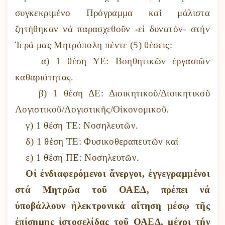
συγκεκριμένο Πρόγραμμα καί μάλιστα
ζητήθηκαν νά παρασχεθοῦν -εἰ δυνατόν- στήν
Ἱερά μας Μητρόπολη πέντε (5) θέσεις:
α) 1 θέση ΥΕ: Βοηθητικῶν ἐργασιῶν
καθαριότητας.
β) 1 θέση ΔΕ: Διοικητικοῦ/Διοικητικοῦ
Λογιστικοῦ/Λογιστικῆς/Οἰκονομικοῦ.
γ) 1 θέση ΤΕ: Νοσηλευτῶν.
δ) 1 θέση ΤΕ: Φυσικοθεραπευτῶν καί
ε) 1 θέση ΠΕ: Νοσηλευτῶν.
Οἱ ἐνδιαφερόμενοι ἄνεργοι, ἐγγεγραμμένοι
στά Μητρῶα τοῦ ΟΑΕΔ, πρέπει νά
ὑποβάλλουν ἠλεκτρονικά αἴτηση μέσῳ τῆς
ἐπίσημης ἱστοσελίδας τοῦ ΟΑΕΔ, μέχρι τήν