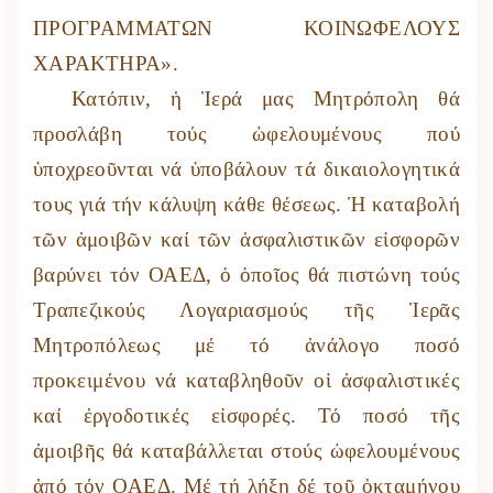
ΠΡΟΓΡΑΜΜΑΤΩΝ ΚΟΙΝΩΦΕΛΟΥΣ
ΧΑΡΑΚΤΗΡΑ».
Κατόπιν, ἡ Ἱερά μας Μητρόπολη θά
προσλάβη τούς ὠφελουμένους πού
ὑποχρεοῦνται νά ὑποβάλουν τά δικαιολογητικά
τους γιά τήν κάλυψη κάθε θέσεως. Ἡ καταβολή
τῶν ἀμοιβῶν καί τῶν ἀσφαλιστικῶν εἰσφορῶν
βαρύνει τόν ΟΑΕΔ, ὁ ὁποῖος θά πιστώνη τούς
Τραπεζικούς Λογαριασμούς τῆς Ἱερᾶς
Μητροπόλεως μέ τό ἀνάλογο ποσό
προκειμένου νά καταβληθοῦν οἱ ἀσφαλιστικές
καί ἐργοδοτικές εἰσφορές. Τό ποσό τῆς
ἀμοιβῆς θά καταβάλλεται στούς ὠφελουμένους
ἀπό τόν ΟΑΕΔ. Μέ τή λήξη δέ τοῦ ὀκταμήνου