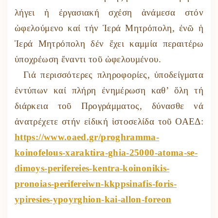
λήγει ἡ ἐργασιακή σχέση ἀνάμεσα στόν
ὠφελούμενο καί τήν Ἱερά Μητρόπολη, ἐνῶ ἡ
Ἱερά Μητρόπολη δέν ἔχει καμμία περαιτέρω
ὑποχρέωση ἔναντι τοῦ ὠφελουμένου.
Γιά περισσότερες πληροφορίες, ὑποδείγματα
ἐντύπων καί πλήρη ἐνημέρωση καθ’ ὅλη τή
διάρκεια τοῦ Προγράμματος, δύνασθε νά
ἀνατρέχετε στήν εἰδική ἱστοσελίδα τοῦ ΟΑΕΔ:
https://www.oaed.gr/proghramma-
koinofelous-xaraktira-ghia-25000-atoma-se-
dimoys-perifereies-kentra-koinonikis-
pronoias-perifereiwn-kkppsinafis-foris-
ypiresies-ypoyrghion-kai-allon-foreon