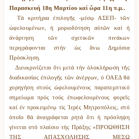
Παρασκευή 18η Μαρτίου καί ὥρα 11η π.μ..
Τά κριτήρια ἐπιλογῆς -μέσῳ ΑΣΕΠ- τῶν
ὠφελουμένων, ἡ μοριοδότηση αὐτῶν καί ἡ
ἀνάρτηση τῶν σχετικῶν πινάκων
περιγράφονται στήν ὡς ἄνω Δημόσια
Πρόσκληση.
Διευκρινίζεται ὅτι μετά τήν ὁλοκλήρωση τῆς
διαδικασίας ἐπιλογῆς τῶν ἀνέργων, ὁ ΟΑΕΔ θά
χορηγήση στούς ὠφελουμένους παραπεμπτικό
σημείωμα πρός τούς ἐπωφελουμένους φορεῖς
καί ἐν προκειμένῳ τίς Ἱερές Μητροπόλεις, στό
ὁποῖο θά ἀναγράφεται ρητά ὅτι ἡ πρόσληψη
γίνεται στό πλαίσιο τής Πράξης «ΠΡΟΩΘΗΣΗ
ΤΗΣ ΑΠΑΣΧΟΛΗΣΗΣ ΜΕΣΩ