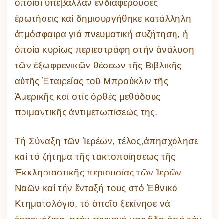
ὁποῖοι ὐπέβαλλαν ἐνδιαφέρουσες
ἐρωτήσεις καί δημιουργήθηκε κατάλληλη
ἀτμόσφαιρα γιά πνευματική συζήτηση, ἡ
ὁποία κυρίως περιεστράφη στήν ἀνάλυση
τῶν ἐξωφρενικῶν θέσεων τῆς Βιβλικῆς
αὐτῆς Ἐταιρείας τοῦ Μπρούκλιν τῆς
Ἀμερικῆς καί στίς ὀρθές μεθόδους
ποιμαντικῆς ἀντιμετωπίσεώς της.
Τή Σύναξη τῶν Ἱερέων, τέλος,ἀπησχόλησε
καί τό ζήτημα τῆς τακτοποίησεως τῆς
Ἐκκλησιαστικῆς περιουσίας τῶν Ἱερῶν
Ναῶν καί τήν ἔνταξή τους στό Ἐθνικό
Κτηματολόγιο, τό ὁποῖο ξεκίνησε νά