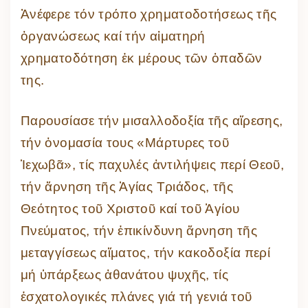
Ἀνέφερε τόν τρόπο χρηματοδοτήσεως τῆς
ὀργανώσεως καί τήν αἱματηρή
χρηματοδότηση ἐκ μέρους τῶν ὁπαδῶν
της.
Παρουσίασε τήν μισαλλοδοξία τῆς αἵρεσης,
τήν ὀνομασία τους «Μάρτυρες τοῦ
Ἱεχωβᾶ», τίς παχυλές ἀντιλήψεις περί Θεοῦ,
τήν ἄρνηση τῆς Ἁγίας Τριάδος, τῆς
Θεότητος τοῦ Χριστοῦ καί τοῦ Ἁγίου
Πνεύματος, τήν ἐπικίνδυνη ἄρνηση τῆς
μεταγγίσεως αἵματος, τήν κακοδοξία περί
μή ὑπάρξεως ἀθανάτου ψυχῆς, τίς
ἐσχατολογικές πλάνες γιά τή γενιά τοῦ