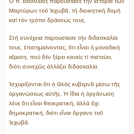
Ὁ π. Βασίλειος παρουσίασε τήν ἱστορία τῶν
Μαρτύρων τοῦ Ἱεχωβᾶ, τή διοικητική δομή
καί τόν τρόπο δράσεώς τους.
Στή συνέχεια παρουσίασε τήν διδασκαλία
τους, ἐπισημαίνοντας, ὅτι εἶναι ἡ μοναδική
αἵρεση, πού δέν ξέρει κανείς τί πιστεύει,
διότι συνεχῶς ἀλλάζει διδασκαλία.
Ἰσχυρίζονται ὅτι ὁ Θεός κυβερνᾶ μέσω τῆς
ὀργανώσεως αὐτῆς. Ἡ ἴδια ἡ ὀργάνωση
λένε ὅτι εἶναι θεοκρατική, ἀλλά ὄχι
δημοκρατική, διότι εἶναι ὄργανο τοῦ
Ἱεχωβᾶ.