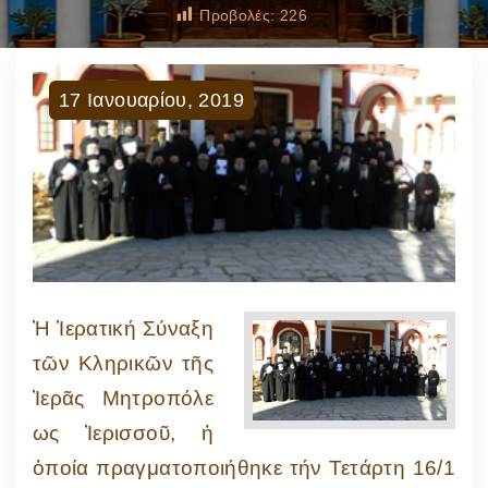
Προβολές:
226
17
Ιανουαρίου
,
2019
Ἡ Ἱερατική Σύναξη
τῶν Κληρικῶν τῆς
Ἱερᾶς Μητροπόλε
ως Ἱερισσοῦ, ἡ
ὁποία πραγματοποιήθηκε τήν Τετάρτη 16/1