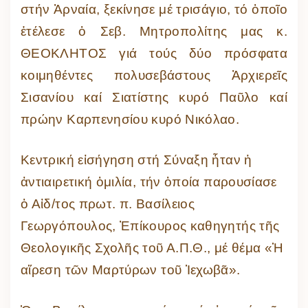
στήν Ἀρναία, ξεκίνησε μέ τρισάγιο, τό ὁποῖο
ἐτέλεσε ὁ Σεβ. Μητροπολίτης μας κ.
ΘΕΟΚΛΗΤΟΣ γιά τούς δύο πρόσφατα
κοιμηθέντες πολυσεβάστους Ἀρχιερεῖς
Σισανίου καί Σιατίστης κυρό Παῦλο καί
πρώην Καρπενησίου κυρό Νικόλαο.
Κεντρική εἰσήγηση στή Σύναξη ἦταν ἡ
ἀντιαιρετική ὁμιλία, τήν ὁποία παρουσίασε
ὁ Αἰδ/τος πρωτ. π. Βασίλειος
Γεωργόπουλος, Ἐπίκουρος καθηγητής τῆς
Θεολογικῆς Σχολῆς τοῦ Α.Π.Θ., μέ θέμα «Ἡ
αἵρεση τῶν Μαρτύρων τοῦ Ἱεχωβᾶ».