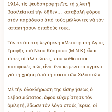
1914, τίς ψευδοπροφητεῖες, τή χιλιετῆ
βασιλεία καί τήν δῆθεν… καταβολή φόρου
στόν παράδεισο ἀπό τούς μέλλοντες νά τόν
κατακτήσουν ὀπαδούς τους.
Τόνισε ὅτι στή λεγόμενη «Μετάφραση Ἁγίας
Γραφῆς τοῦ Νέου Κόσμου» (Μ.Ν.Κ) εἶναι
τόσες οἱ ἀλλοιώσεις, πού καθίσταται
πασιφανές πώς εἶναι ἕνα κείμενο φτιαγμένο
γιά τή χρήση ἀπό τή σέκτα τῶν Χιλιαστῶν.
Μέ τήν ὁλοκλήρωση τῆς εἰσηγήσεως ὁ
Σεβασμιώτατος, ἀφοῦ εὐχαρίστησε τόν
ὁμιλητή, ἔδωσε τόν λόγο στούς Ἱερεῖς, οἱ