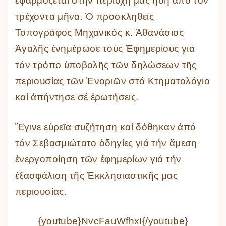
ἐφαρμόζεται στήν περιοχή μας ἢδη ἀπό τόν
τρέχοντα μῆνα. Ὁ προσκληθείς
Τοπογράφος Μηχανικός κ. Ἀθανάσιος
Ἀγαλῆς ἐνημέρωσε τούς Ἐφημερίους γιά
τόν τρόπο ὑποβολῆς τῶν δηλώσεων τῆς
περιουσίας τῶν Ἐνοριῶν στό Κτηματολόγιο
καί ἀπήντησε σέ ἐρωτήσεις.
Ἔγινε εὐρεῖα συζήτηση καί δόθηκαν ἀπό
τόν Σεβασμιώτατο ὁδηγίες γιά τήν ἄμεση
ἐνεργοποίηση τῶν ἐφημερίων γιά τήν
ἐξασφάλιση τῆς Ἐκκλησιαστικῆς μας
περιουσίας.
{youtube}NvcFauWfhxI{/youtube}