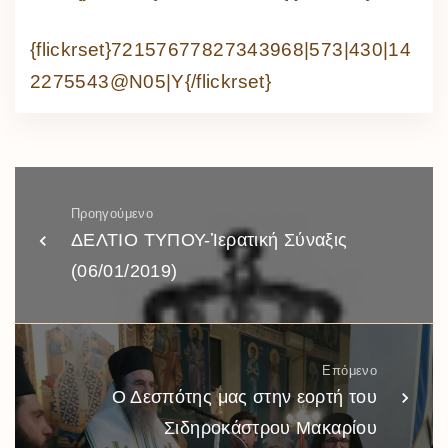
{flickrset}72157677827343968|573|430|14
2275543@N05|Y{/flickrset}
Προηγούμενο
ΔΕΛΤΙΟ ΤΥΠΟΥ-Ἱερατική Σύναξις
(06/01/2019)
Επόμενο
Ο Δεσπότης μας στην εορτή του
Σιδηροκάστρου Μακαρίου