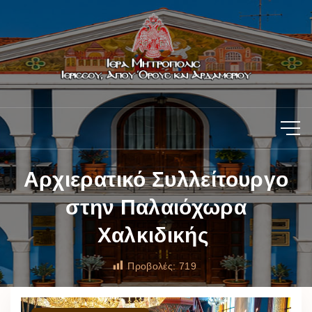
Αρχιερατικό Συλλείτουργο
στην Παλαιόχωρα
Χαλκιδικής
Προβολές:
719