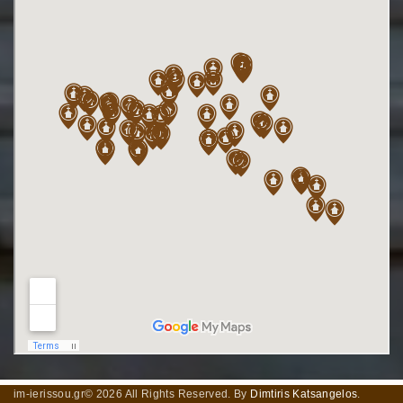
im-ierissou.gr©
2026
All Rights Reserved. By
Dimtiris Katsangelos
.