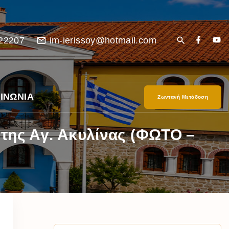
22207
im-ierissoy@hotmail.com
ΙΝΩΝΙΑ
Ζωντανή Μετάδοση
της Αγ. Ακυλίνας (ΦΩΤΟ –
είο
Ι”