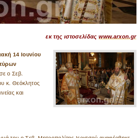
εκ της ιστοσελίδας
www.arxon.gr
ιακή 14 Ιουνίου
ρτύρων
σε ο Σεβ.
ου κ. Θεόκλητος
νείας και
γμά του ο Σεβ. Μητροπολίτης Ιερισσού αναφέρθηκε