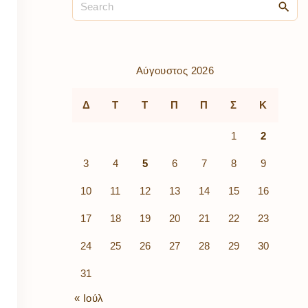
ρὰ
λίων
ικά
κῶν
μός
Αύγουστος 2026
ν
Δ
Τ
Τ
Π
Π
Σ
Κ
1
2
3
4
5
6
7
8
9
10
11
12
13
14
15
16
17
18
19
20
21
22
23
24
25
26
27
28
29
30
31
« Ιούλ