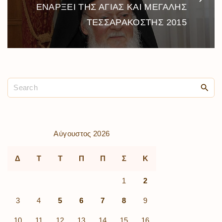
ΕΝΑΡΞΕΙ ΤΗΣ ΑΓΙΑΣ ΚΑΙ ΜΕΓΑΛΗΣ
ΤΕΣΣΑΡΑΚΟΣΤΗΣ 2015
Αύγουστος 2026
Δ
Τ
Τ
Π
Π
Σ
Κ
1
2
3
4
5
6
7
8
9
10
11
12
13
14
15
16