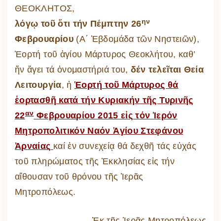
ΘΕΟΚΛΗΤΟΣ,
ην
λόγῳ τοῦ ὅτι τήν Πέμπτην 26
Φεβρουαρίου
(Α΄ Ἑβδομάδα τῶν Νηστειῶν),
Ἑορτή τοῦ ἁγίου Μάρτυρος Θεοκλήτου, καθ’
ἥν ἄγει τά ὀνομαστήριά του,
δέν τελεῖται Θεία
Λειτουργία
, ἡ
Ἑορτή τοῦ Μάρτυρος θά
ἑορτασθῆ κατά τήν Κυριακήν τῆς Τυρινῆς
αν
22
Φεβρουαρίου 2015 εἰς τόν Ἱερόν
Μητροπολιτικόν Ναόν Ἁγίου Στεφάνου
Ἀρναίας
καί ἐν συνεχείᾳ θά δεχθῆ τάς εὐχάς
τοῦ πληρώματος τῆς Ἐκκλησίας εἰς τήν
αἴθουσαν τοῦ θρόνου τῆς Ἱερᾶς
Μητροπόλεως.
Ἐκ τῆς Ἱερᾶς Μητροπόλεως