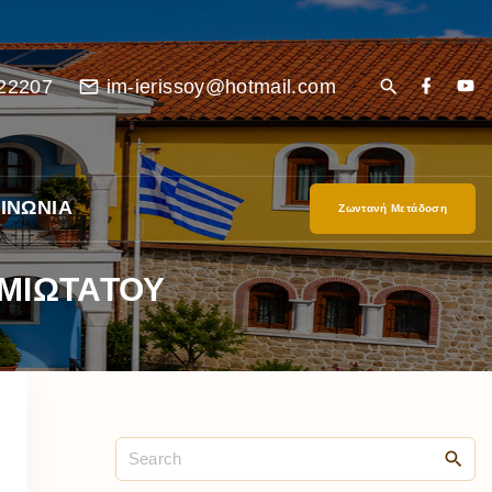
22207
im-ierissoy@hotmail.com
ΙΝΩΝΙΑ
Ζωντανή Μετάδοση
ΣΜΙΩΤΑΤΟΥ
είο
Ι”