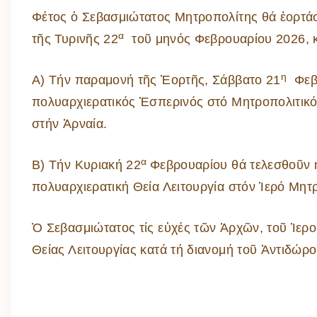
Φέτος ὁ Σεβασμιώτατος Μητροπολίτης θά ἑορτάσ
α
τῆς Τυρινῆς 22
τοῦ μηνός Φεβρουαρίου 2026, 
η
Α) Τήν παραμονή τῆς Ἑορτῆς, Σάββατο 21
Φεβρ
πολυαρχιερατικός Ἑσπερινός στό Μητροπολιτικ
στήν Ἀρναία.
α
Β) Τήν Κυριακή 22
Φεβρουαρίου θά τελεσθοῦν 
πολυαρχιερατική Θεία Λειτουργία στόν Ἱερό Μητ
Ὁ Σεβασμιώτατος τίς εὐχές τῶν Ἀρχῶν, τοῦ Ἱερο
Θείας Λειτουργίας κατά τή διανομή τοῦ Ἀντιδώρ