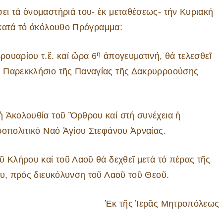
ει τά ὀνομαστήριά του- ἐκ μεταθέσεως- τήν Κυριακή
κατά τό ἀκόλουθο Πρόγραμμα:
η
ουαρίου τ.ἔ. καί ὥρα 6
ἀπογευματινή, θά τελεσθεῖ
ό Παρεκκλήσιο τῆς Παναγίας τῆς Δακρυρροούσης
ἡ Ἀκολουθία τοῦ Ὂρθρου καί στή συνέχεια ἡ
ροπολιτικό Ναό Ἁγίου Στεφάνου Ἀρναίας.
ῦ Κλήρου καί τοῦ Λαοῦ θά δεχθεῖ μετά τό πέρας τῆς
ου, πρός διευκόλυνση τοῦ Λαοῦ τοῦ Θεοῦ.
Ἐκ τῆς Ἱερᾶς Μητροπόλεως