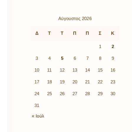
ρὰ
λίων
ικά
Αύγουστος 2026
κῶν
μός
Δ
Τ
Τ
Π
Π
Σ
Κ
ν
1
2
3
4
5
6
7
8
9
10
11
12
13
14
15
16
17
18
19
20
21
22
23
24
25
26
27
28
29
30
31
« Ιούλ