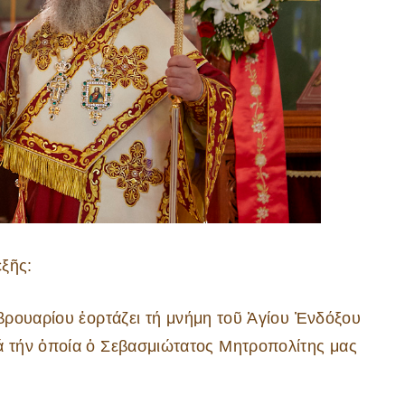
ξῆς:
ρουαρίου ἑορτάζει τή μνήμη τοῦ Ἁγίου Ἐνδόξου
 τήν ὁποία ὁ Σεβασμιώτατος Μητροπολίτης μας