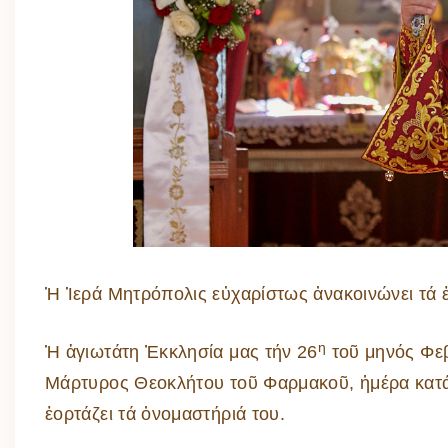
Ἡ Ἱερά Μητρόπολις εὐχαρίστως ἀνακοινώνει τά ἑ
η
Ἡ ἁγιωτάτη Ἐκκλησία μας τήν 26
τοῦ μηνός Φεβ
Μάρτυρος Θεοκλήτου τοῦ Φαρμακοῦ, ἡμέρα κατά
ἑορτάζει τά ὀνομαστήριά του.