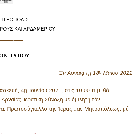
ΜΗΤΡΟΠΟΛΙΣ
 ΟΡΟΥΣ ΚΑΙ ΑΡΔΑΜΕΡΙΟΥ
________
ΙΟΝ ΤΥΠΟΥ
ῃ
Ἐν Ἀρναίᾳ τῇ 18
Μαΐου 2021
σκευή, 4ῃ Ἰουνίου 2021, στίς 10:00 π.μ. θά
Ἀρναίας Ἱερατική Σύναξη μέ ὁμιλητή τόν
ανᾶ, Πρωτοσύγκελλο τῆς Ἱερᾶς μας Μητροπόλεως, μέ