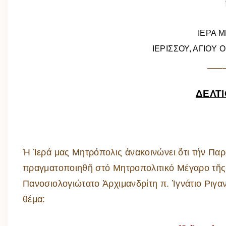
ΙΕΡΑ 
ΙΕΡΙΣΣΟΥ, ΑΓΙΟΥ
___
ΔΕΛΤ
Ἡ Ἱερά μας Μητρόπολις ἀνακοινώνει ὅτι τήν Παρα
πραγματοποιηθῆ στό Μητροπολιτικό Μέγαρο τῆς 
Πανοσιολογιώτατο Ἀρχιμανδρίτη π. Ἰγνάτιο Ριγ
θέμα: