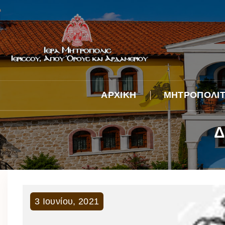
ΑΡΧΙΚΗ
ΜΗΤΡΟΠΟΛΙ
Βιογραφικό
Δ
Λόγος κατά τήν 
Ἐπίσκοπον χειρ
Ἐνθρονιστήριος
Φωτογραφικά
Στιγμιότυπα
Ἀφιέρωμα στόν
ἀείμνηστο Μητρ
3
Ιουνίου
,
2021
κυρό Νικόδημο