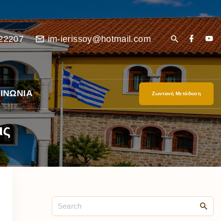
22207
im-ierissoy@hotmail.com
ΙΝΩΝΙΑ
Ζωντανή Μετάδοση
ις
είο
Ι”