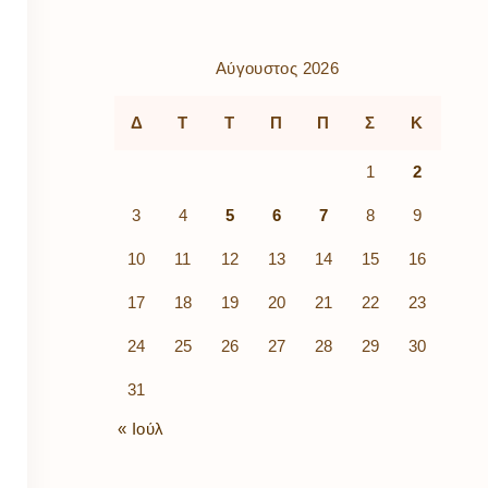
ρὰ
λίων
ικά
Αύγουστος 2026
κῶν
μός
Δ
Τ
Τ
Π
Π
Σ
Κ
ν
1
2
3
4
5
6
7
8
9
10
11
12
13
14
15
16
17
18
19
20
21
22
23
24
25
26
27
28
29
30
31
« Ιούλ