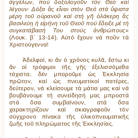
ἀγγέλων, πού δοξολογοῦν τόν Θεό καί
λέγουν· Δόξα ἄς εἶναι στόν Θεό στά ὕψιστα
μέρη τοῦ οὐρανοῦ καί στή γῆ ὁλάκερη ἄς
βασιλεύη ἡ εἰρήνη τοῦ Θεοῦ πού ἔδειξε μέ τή
συγκατάβασή Του στούς ἀνθρώπους»
(Λουκ. β΄ 13-14). Αὐτό ἔχουν νά ποῦν τά
Χριστούγεννα!
Ἀδελφοί, κι ἄν ὁ χρόνος κυλᾶ, ἔστω κι
ἄν οἱ τρόφιμοι τῆς γῆς ἐξελισσόμεθα
τάχιστα, δέν μποροῦμε ὡς Ἐκκλησία
πρῶτον, καί ὡς πνευματικοί πατέρες,
δεύτερον, νά κλείσουμε τά μάτια μας καί νά
βουβάνουμε τή συνείδησή μας μπροστά
στά ὅσα συμβαίνουν, στά ὅσα
χαρακτηρίζουν καί σκιαγραφοῦν τόν
σύγχρονο πίνακα τῆς ὑλικοπνευματικῆς
ζωῆς τοῦ πληρώματος τῆς Ἐκκλησίας.