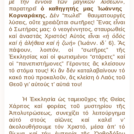
μέ τήν ἔννοια τῶν μαγικῶν λύσεων»,
παρατηρεῖ
ὁ καθηγητής μας Ἰωάννης
Κορναράκης.
Δέν “πωλεῖ” θαυματουργές
λύσεις, οὔτε χρειάζεται σωτῆρες! Ἕνας εἶναι
ὁ Σωτήρας μας: ὁ νεογέννητος, σταυρωθείς
καί ἀναστάς Χριστός! Αὐτός εἶναι
«ἡ ὁδός
καί ἡ ἀλήθεια καί ἡ ζωή»
(Ἰωάνν. ιδ΄ 6). Ἄς
πάψουν, λοιπόν, οἱ “σωτῆρες” τῆς
Ἐκκλησίας καί οἱ φωτισμένοι “στάρετς” καί
οἱ “πανεπιστήμονες” Γέροντες ἄς κλείσουν
τό στόμα τους! Κι ἄν δέν καταλαβαίνουν τό
κακό πού προκαλοῦν, ἄς κλείση ὁ Λαός τοῦ
Θεοῦ γι’ αὐτούς τ’ αὐτιά του!
Ἡ Ἐκκλησία ὡς ταμειοῦχος τῆς Θείας
Χάριτος καί φορέας τοῦ μυστηρίου τῆς
Ἀπολυτρώσεως, συνεχίζει τό λειτούργημα
αὐτό στούς αἰῶνες καί καλεῖ ν’
ἀκολουθήσουμε τόν Χριστό, μέσα ἀπ’ τό
βίωμα καί τήν ἐμπειρία τῆς Ὀρθοδόξου