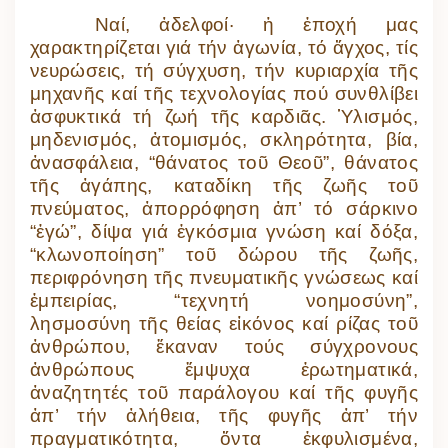
Ναί, ἀδελφοί· ἡ ἐποχή μας
χαρακτηρίζεται γιά τήν ἀγωνία, τό ἄγχος, τίς
νευρώσεις, τή σύγχυση, τήν κυριαρχία τῆς
μηχανῆς καί τῆς τεχνολογίας πού συνθλίβει
ἀσφυκτικά τή ζωή τῆς καρδιᾶς. Ὑλισμός,
μηδενισμός, ἀτομισμός, σκληρότητα, βία,
ἀνασφάλεια, “θάνατος τοῦ Θεοῦ”, θάνατος
τῆς ἀγάπης, καταδίκη τῆς ζωῆς τοῦ
πνεύματος, ἀπορρόφηση ἀπ’ τό σάρκινο
“ἐγώ”, δίψα γιά ἐγκόσμια γνώση καί δόξα,
“κλωνοποίηση” τοῦ δώρου τῆς ζωῆς,
περιφρόνηση τῆς πνευματικῆς γνώσεως καί
ἐμπειρίας, “τεχνητή νοημοσύνη”,
λησμοσύνη τῆς θείας εἰκόνος καί ρίζας τοῦ
ἀνθρώπου, ἔκαναν τούς σύγχρονους
ἀνθρώπους ἔμψυχα ἐρωτηματικά,
ἀναζητητές τοῦ παράλογου καί τῆς φυγῆς
ἀπ’ τήν ἀλήθεια, τῆς φυγῆς ἀπ’ τήν
πραγματικότητα, ὄντα ἐκφυλισμένα,