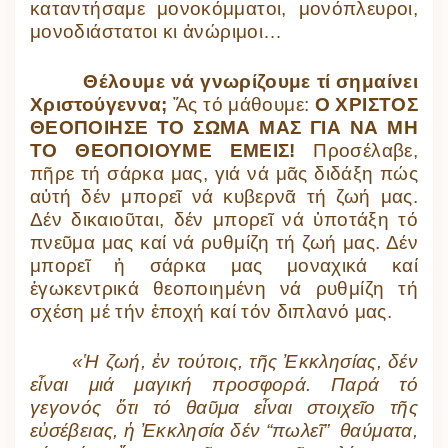
καταντήσαμε μονοκόμματοι, μονόπλευροι,
μονοδιάστατοι κι ἀνώριμοι…
Θέλουμε νά γνωρίζουμε τί σημαίνει
Χριστούγεννα;
Ἄς τό μάθουμε:
Ο ΧΡΙΣΤΟΣ
ΘΕΟΠΟΙΗΣΕ ΤΟ ΣΩΜΑ ΜΑΣ ΓΙΑ ΝΑ ΜΗ
ΤΟ ΘΕΟΠΟΙΟΥΜΕ ΕΜΕΙΣ!
Προσέλαβε,
πῆρε τή σάρκα μας, γιά νά μᾶς διδάξη πώς
αὐτή δέν μπορεῖ νά κυβερνᾶ τή ζωή μας.
Δέν δικαιοῦται, δέν μπορεῖ νά ὑποτάξη τό
πνεῦμα μας καί νά ρυθμίζη τή ζωή μας. Δέν
μπορεῖ ἡ σάρκα μας μοναχικά καί
ἐγωκεντρικά θεοποιημένη νά ρυθμίζη τή
σχέση μέ τήν ἐποχή καί τόν διπλανό μας.
«Ἡ ζωή, ἐν τούτοις, τῆς Ἐκκλησίας, δέν
εἶναι μιά μαγική προσφορά. Παρά τό
γεγονός ὅτι τό θαῦμα εἶναι στοιχεῖο τῆς
εὐσέβειας, ἡ Ἐκκλησία δέν “πωλεῖ” θαύματα,