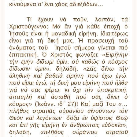
κινούμενα σ’ ἕνα χάος ἀδιεξόδων…
Τί ἔχουν νά ποῦν, λοιπόν, τά
Χριστούγεννα; Μά ἄν γιά κάθε ἐποχή ὁ
Ἰησοῦς εἶναι ἡ μοναδική εἰρήνη, ἰδιαιτέρως
εἶναι γιά τή δική μας. Ἡ προσευχή τοῦ
ὀνόματος τοῦ Ἰησοῦ σήμερα γίνεται πιό
ἐπιτακτική. Ὁ Χριστός φωνάζει:
«Εἰρήνην
τήν ἐμήν δίδωμι ὑμῖν, οὐ καθώς ὁ κόσμος
δίδωσιν ὑμῖν»
, δηλαδή,
«Σᾶς δίνω τήν
ἀληθινή καί βαθειά εἰρήνη πού ἔχω ἐγώ,
πού εἶμαι ἐγώ, τή δική μου εἰρήνη πού ἦλθα
γιά νά σᾶς φέρω, κι ὄχι τήν ὑποκριτική,
ἀπατηλή καί ἀσταθῆ πού σᾶς δίνει ὁ
κόσμος»
(Ἰωάνν. ιδ΄ 27)! Καί μαζί Του
«…
πλῆθος στρατιᾶς οὐρανίου αἰνούντων τόν
Θεόν καί λεγόντων· δόξα ἐν ὑψίστοις Θεῷ
καί ἐπί γῆς εἰρήνη ἐν ἀνθρώποις εὐδοκία»,
δηλαδή,
«πλῆθος οὐράνιου στρατοῦ