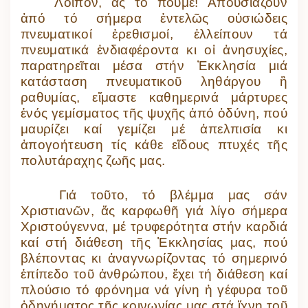
Λοιπόν, ἄς τό ποῦμε! Ἀπουσιάζουν
ἀπό τό σήμερα ἐντελῶς οὐσιώδεις
πνευματικοί ἐρεθισμοί, ἐλλείπουν τά
πνευματικά ἐνδιαφέροντα κι οἱ ἀνησυχίες,
παρατηρεῖται μέσα στήν Ἐκκλησία μιά
κατάσταση πνευματικοῦ ληθάργου ἢ
ραθυμίας, εἴμαστε καθημερινά μάρτυρες
ἑνός γεμίσματος τῆς ψυχῆς ἀπό ὀδύνη, πού
μαυρίζει καί γεμίζει μέ ἀπελπισία κι
ἀπογοήτευση τίς κάθε εἴδους πτυχές τῆς
πολυτάραχης ζωῆς μας.
Γιά τοῦτο, τό βλέμμα μας σάν
Χριστιανῶν, ἄς καρφωθῆ γιά λίγο σήμερα
Χριστούγεννα, μέ τρυφερότητα στήν καρδιά
καί στή διάθεση τῆς Ἐκκλησίας μας, πού
βλέποντας κι ἀναγνωρίζοντας τό σημερινό
ἐπίπεδο τοῦ ἀνθρώπου, ἔχει τή διάθεση καί
πλούσιο τό φρόνημα νά γίνη ἡ γέφυρα τοῦ
ὁδηγήματος τῆς κοινωνίας μας στά ἴχνη τοῦ