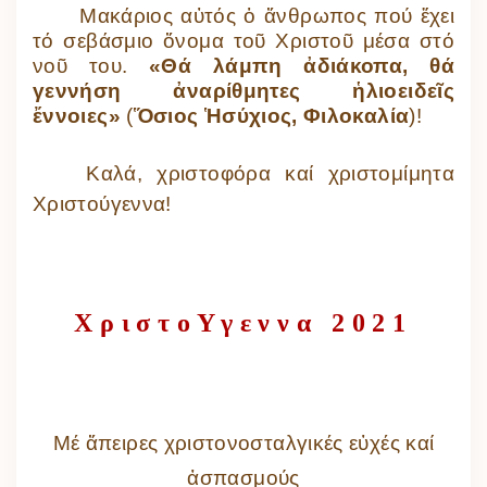
Μακάριος αὐτός ὁ ἄνθρωπος πού ἔχει
τό σεβάσμιο ὄνομα τοῦ Χριστοῦ μέσα στό
νοῦ του.
«Θά λάμπη ἀδιάκοπα, θά
γεννήση ἀναρίθμητες ἡλιοειδεῖς
ἔννοιες»
(
Ὅσιος Ἡσύχιος, Φιλοκαλία
)!
Καλά, χριστοφόρα καί χριστομίμητα
Χριστούγεννα!
ΧριστοΥγεννα
2021
Μέ ἄπειρες χριστονοσταλγικές εὐχές καί
ἀσπασμούς