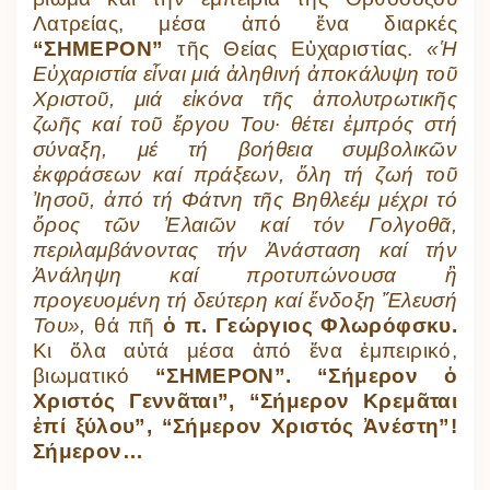
Λατρείας, μέσα ἀπό ἕνα διαρκές
“ΣΗΜΕΡΟΝ”
τῆς Θείας Εὐχαριστίας.
«Ἡ
Εὐχαριστία εἶναι μιά ἀληθινή ἀποκάλυψη τοῦ
Χριστοῦ, μιά εἰκόνα τῆς ἀπολυτρωτικῆς
ζωῆς καί τοῦ ἔργου Του· θέτει ἐμπρός στή
σύναξη, μέ τή βοήθεια συμβολικῶν
ἐκφράσεων καί πράξεων, ὅλη τή ζωή τοῦ
Ἰησοῦ, ἀπό τή Φάτνη τῆς Βηθλεέμ μέχρι τό
ὄρος τῶν Ἐλαιῶν καί τόν Γολγοθᾶ,
περιλαμβάνοντας τήν Ἀνάσταση καί τήν
Ἀνάληψη καί προτυπώνουσα ἢ
προγευομένη τή δεύτερη καί ἔνδοξη Ἔλευσή
Του»,
θά πῆ
ὁ π. Γεώργιος Φλωρόφσκυ.
Κι ὅλα αὐτά μέσα ἀπό ἕνα ἐμπειρικό,
βιωματικό
“ΣΗΜΕΡΟΝ”.
“Σήμερον ὁ
Χριστός Γεννᾶται”, “Σήμερον Κρεμᾶται
ἐπί ξύλου”, “Σήμερον Χριστός Ἀνέστη”!
Σήμερον…