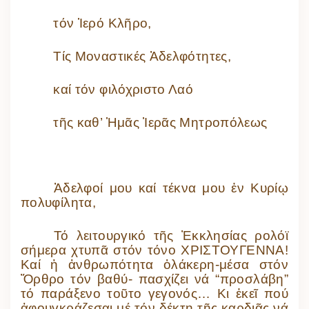
τόν Ἱερό Κλῆρο,
Τίς Μοναστικές Ἀδελφότητες,
καί τόν φιλόχριστο Λαό
τῆς καθ’ Ἡμᾶς Ἱερᾶς Μητροπόλεως
Ἀδελφοί μου καί τέκνα μου ἐν Κυρίῳ
πολυφίλητα,
Τό λειτουργικό τῆς Ἐκκλησίας ρολόϊ
σήμερα χτυπᾶ στόν τόνο ΧΡΙΣΤΟΥΓΕΝΝΑ!
Καί ἡ ἀνθρωπότητα ὁλάκερη-μέσα στόν
Ὄρθρο τόν βαθύ- πασχίζει νά “προσλάβη”
τό παράξενο τοῦτο γεγονός… Κι ἐκεῖ πού
ἀφουγκράζεσαι μέ τόν δέκτη τῆς καρδιᾶς νά