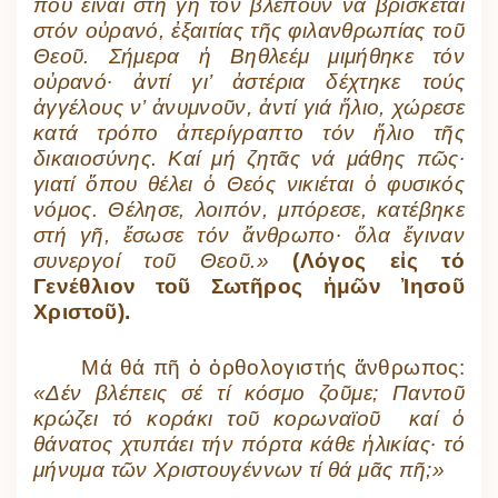
πού εἶναι στή γῆ τόν βλέπουν νά βρίσκεται
στόν οὐρανό, ἐξαιτίας τῆς φιλανθρωπίας τοῦ
Θεοῦ. Σήμερα ἡ Βηθλεέμ μιμήθηκε τόν
οὐρανό· ἀντί γι’ ἀστέρια δέχτηκε τούς
ἀγγέλους ν’ ἀνυμνοῦν, ἀντί γιά ἥλιο, χώρεσε
κατά τρόπο ἀπερίγραπτο τόν ἥλιο τῆς
δικαιοσύνης. Καί μή ζητᾶς νά μάθης πῶς·
γιατί ὅπου θέλει ὁ Θεός νικιέται ὁ φυσικός
νόμος. Θέλησε, λοιπόν, μπόρεσε, κατέβηκε
στή γῆ, ἔσωσε τόν ἄνθρωπο· ὅλα ἔγιναν
συνεργοί τοῦ Θεοῦ.»
(Λόγος εἰς τό
Γενέθλιον τοῦ Σωτῆρος ἡμῶν Ἰησοῦ
Χριστοῦ).
Μά θά πῆ ὁ ὀρθολογιστής ἄνθρωπος:
«Δέν βλέπεις σέ τί κόσμο ζοῦμε; Παντοῦ
κρώζει τό κοράκι τοῦ κορωναϊοῦ καί ὁ
θάνατος χτυπάει τήν πόρτα κάθε ἡλικίας· τό
μήνυμα τῶν Χριστουγέννων τί θά μᾶς πῆ;»