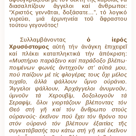
διασαλπίζουν ἄγγελοι καί ἄνθρωποι:
“Χριστός γεννᾶται, δοξάσατε…”, τό λογικό
γυρεύει, μιά ἑρμνηνεία τοῦ ἄφραστου
τούτου γεγονότος!
Συλλαμβάνοντας
ὁ ἱερός
Χρυσόστομος
αὐτή τήν ἀνάγκη ἐπιχειρεῖ
καί πλέκει καταπληκτικά τήν ἀπόκριση:
«Μυστήριο παράξενο καί παράδοξο βλέπω·
ποιμένων φωνές ἀντηχοῦν στ’ αὐτιά μου,
πού παίζουν μέ τίς φλογέρες τους ὄχι μέλος
τυχαῖο, ἀλλά ψάλλουν ὕμνο οὐράνιο.
Ἄγγελοι ψάλλουν, Ἀρχάγγελοι ἀνυμνοῦν,
ὑμνοῦν τά Χερουβίμ, δοξολογοῦν τά
Σεραφίμ, ὅλοι γιορτάζουν βλέποντας τόν
Θεό στή γῆ καί τόν ἄνθρωπο στούς
οὐρανούς· ἐκεῖνον πού ἔχει τόν θρόνο του
στόν οὐρανό τόν βλέπουν ἐξαιτίας τῆς
συγκατάβασής του κάτω στή γῆ καί ἐκεῖνον