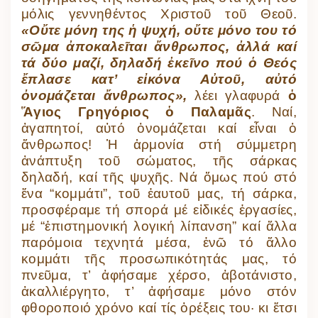
μόλις γεννηθέντος Χριστοῦ τοῦ Θεοῦ.
«Οὔτε μόνη της ἡ ψυχή, οὔτε μόνο του τό
σῶμα ἀποκαλεῖται ἄνθρωπος, ἀλλά καί
τά δύο μαζί, δηλαδή ἐκεῖνο πού ὁ Θεός
ἔπλασε κατ’ εἰκόνα Αὐτοῦ, αὐτό
ὀνομάζεται ἄνθρωπος»,
λέει γλαφυρά
ὁ
Ἅγιος Γρηγόριος ὁ Παλαμᾶς
. Ναί,
ἀγαπητοί, αὐτό ὀνομάζεται καί εἶναι ὁ
ἄνθρωπος! Ἡ ἁρμονία στή σύμμετρη
ἀνάπτυξη τοῦ σώματος, τῆς σάρκας
δηλαδή, καί τῆς ψυχῆς. Νά ὅμως πού στό
ἕνα “κομμάτι”, τοῦ ἑαυτοῦ μας, τή σάρκα,
προσφέραμε τή σπορά μέ εἰδικές ἐργασίες,
μέ “ἐπιστημονική λογική λίπανση” καί ἄλλα
παρόμοια τεχνητά μέσα, ἐνῶ τό ἄλλο
κομμάτι τῆς προσωπικότητάς μας, τό
πνεῦμα, τ’ ἀφήσαμε χέρσο, ἀβοτάνιστο,
ἀκαλλιέργητο, τ’ ἀφήσαμε μόνο στόν
φθοροποιό χρόνο καί τίς ὀρέξεις του· κι ἔτσι