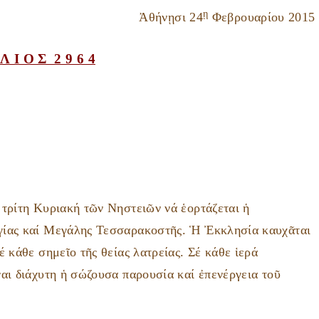
Ποιμαντική Διακονία
Εκκλησιαστική
Θεῖον Κήρυγμα – Ἱε
Ἐργαστήριο
ῃ
Ἀθήνῃσι 24
Φεβρουαρίου 2015
κατασκήνωση
Ἐξομολόγηση
Συντηρήσεως Κειμη
Ἀρχιερατικές
Περιφέρειες
Φιλόπτωχο Ταμεῖο
Αἴθουσες – Πνευματ
Βυζαντινή Μουσική
Κέντρα
Ημερολόγιο Ι.Μ
Λ Ι Ο Σ 2 9 6 4
Σχολές Ἐκκλησιαστι
Ραδιοφωνικός Σταθ
Tεχνῶν
Πρόγραμμα Ἱερῶν
Ἀκολουθιῶν
Πρωτοβουλία Γονέω
 τρίτη Κυριακή τῶν Νηστειῶν νά ἑορτάζεται ἡ
γίας καί Μεγάλης Τεσσαρακοστῆς. Ἡ Ἐκκλησία καυχᾶται
 κάθε σημεῖο τῆς θείας λατρείας. Σέ κάθε ἱερά
αι διάχυτη ἡ σώζουσα παρουσία καί ἐπενέργεια τοῦ