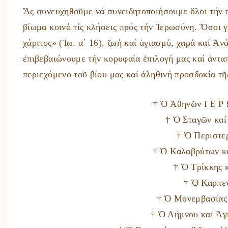
Ἄς συνευχηθοῦμε νά συνειδητοποιήσουμε ὅλοι τήν π
βίωμα κοινό τίς κλήσεις πρός τήν Ἱερωσύνη. Ὅσοι 
χάριτος» (Ἰω. α΄ 16), ζωή καί ἁγιασμό, χαρά καί Ἀ
ἐπιβεβαιώνουμε τήν κορυφαία ἐπιλογή μας καί ἀντα
περιεχόμενο τοῦ βίου μας καί ἀληθινή προσδοκία τῆ
† Ὁ Ἀθηνῶν Ι Ε Ρ
† Ὁ Σταγῶν κα
† Ὁ Περιστε
† Ὁ Καλαβρύτων κα
† Ὁ Τρίκκης 
† Ὁ Καρπε
† Ὁ Μονεμβασίας 
† Ὁ Λήμνου καί Ἁγ