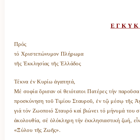
Ε Γ Κ Υ Κ 
Πρός
τό Χριστεπώνυμον Πλήρωμα
τῆς Ἐκκλησίας τῆς Ἑλλάδος
Τέκνα ἐν Κυρίω ἀγαπητά,
Μέ σοφία ὅρισαν οἱ θειότατοι Πατέρες τήν παροῦσα
προσκύνηση τοῦ Τιμίου Σταυροῦ, ἐν τῷ μέσῳ τῆς Ἁ
γιά τόν Ζωοποιό Σταυρό καί βιώνει τό μήνυμά του σέ
ἀκολουθία, σέ ὁλόκληρη τήν ἐκκλησιαστική ζωή, εἶν
«Ξύλου τῆς Ζωῆς».