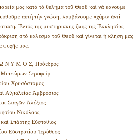
ορεία μας κατά τό θέλημα τοῦ Θεοῦ καί νά κάνουμε
γευθοῦμε αὐτή τήν γνώση, λαμβάνουμε «χάριν ἀντί
νάσταση. Ἐντός τῆς μυστηριακῆς ζωῆς τῆς Ἐκκλησίας
πόκριση στό κάλεσμα τοῦ Θεοῦ καί γίνεται ἡ κλήση μας
ς ψυχῆς μας.
 Ω Ν Υ Μ Ο Σ, Πρόεδρος
ί Μετεώρων Σεραφείμ
ρίου Χρυσόστομος
ί Αἰγιαλείας Ἀμβρόσιος
καί Σταγῶν Ἀλέξιος
νησίου Νικόλαος
καί Σπάρτης Εὐστάθιος
ίου Εὐστρατίου Ἱερόθεος