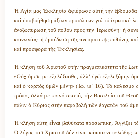
Ἡ Ἁγία μας Ἐκκλησία ἀφιέρωσε αὐτή τήν ἑβδομάδα σ
καί ὑποβοήθηση ἀξίων προσώπων γιά τό ἱερατικό λει
ἀναζωπύρωση τοῦ πόθου πρός τήν Ἱερωσύνη· ἡ συνε
κοινωνίας· ἡ ἐμπέδωση τῆς πνευματικῆς εὐθύνης κα
καί προσφορά τῆς Ἐκκλησίας.
Ἡ κλήση τοῦ Χριστοῦ στήν πραγματικότητα τῆς Σωτη
«Οὐχ ὑμεῖς με ἐξελέξασθε, ἀλλ’ ἐγώ ἐξελεξάμην ὑμᾶ
καί ὁ καρπὸς ὑμῶν μένῃ» (Ἰω. ιε΄ 16). Τό κάλεσμα
τρόπο, ἀλλά μέ κοινό σκοπό, τήν Βασιλεία τοῦ Θεοῦ.
πάλιν ὁ Κύριος στήν παραβολή τῶν ἐργατῶν τοῦ ἀμπ
Ἡ κλήση αὐτή εἶναι βαθύτατα προσωπική. Ἀγγίζει τό
Ὁ λόγος τοῦ Χριστοῦ δέν εἶναι κάποια νεφελώδης κ