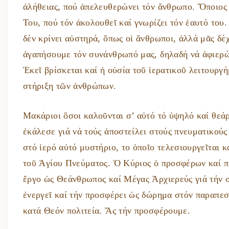
ἀλήθειας, πού ἀπελευθερώνει τόν ἄνθρωπο. Ὅποιος γ
Του, πού τόν ἀκολουθεῖ καί γνωρίζει τόν ἑαυτό του.
δέν κρίνει αὐστηρά, ὅπως οἱ ἄνθρωποι, ἀλλά μᾶς δέ
ἀγαπήσουμε τόν συνάνθρωπό μας, δηλαδή νά ἀφιερώ
Ἐκεῖ βρίσκεται καί ἡ οὐσία τοῦ ἱερατικοῦ λειτουργή
στήριξη τῶν ἀνθρώπων.
Μακάριοι ὅσοι καλοῦνται σ’ αὐτό τό ὑψηλό καί θεάρ
ἐκάλεσε γιά νά τούς ἀποστείλει στούς πνευματικού
στό ἱερό αὐτό μυστήριο, το ὁποῖο τελεσιουργεῖται 
τοῦ Ἁγίου Πνεύματος. Ὁ Κύριος ὁ προσφέρων καί πρ
ἔργο ὡς Θεάνθρωπος καί Μέγας Ἀρχιερεύς γιά τήν σω
ἐνεργεῖ καί τήν προσφέρει ὡς δώρημα στόν παραπεσό
κατά Θεόν πολιτεία. Ἄς τήν προσφέρουμε.