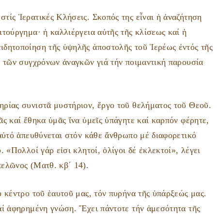
τίς Ἱερατικές Κλήσεις. Σκοπός της εἶναι ἡ ἀναζήτηση
τούργημα· ἡ καλλιέργεια αὐτῆς τῆς κλίσεως καί ἡ
ιδητοποίηση τῆς ὑψηλῆς ἀποστολῆς τοῦ Ἱερέως ἐντός τῆς
ί τῶν συγχρόνων ἀναγκῶν γιά τήν ποιμαντική παρουσία
ρίας συνιστᾶ μυστήριον, ἔργο τοῦ θελήματος τοῦ Θεοῦ.
ς καί ἔθηκα ὑμᾶς ἵνα ὑμεῖς ὑπάγητε καί καρπόν φέρητε,
 αὐτό ἀπευθύνεται στόν κάθε ἄνθρωπο μέ διαφορετικό
 «Πολλοί γάρ εἰσι κλητοί, ὀλίγοι δέ ἐκλεκτοί», λέγει
ελῶνος (Ματθ. κβ΄ 14).
 κέντρο τοῦ ἑαυτοῦ μας, τόν πυρήνα τῆς ὑπάρξεώς μας.
αί ἀφηρημένη γνώση. Ἔχει πάντοτε τήν ἀμεσότητα τῆς