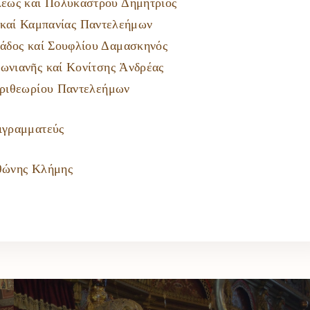
λεως καί Πολυκάστρου Δημήτριος
 καί Καμπανίας Παντελεήμων
ιάδος καί Σουφλίου Δαμασκηνός
ωνιανῆς καί Κονίτσης Ἀνδρέας
εριθεωρίου Παντελεήμων
ιγραμματεύς
θώνης Κλήμης