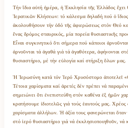
Τήν ἴδια αὐτή ἡμέρα, ἡ Ἐκκλησία τῆς Ἑλλάδος ἔχει 
Ἱερατικῶν Κλήσεων: τό κάλεσμα δηλαδή πού ὁ ἴδιος
ἀκολουθήσουν τήν ὁδό τῆς ἀφιερώσεως στόν Θεό καί
ἕνας δρόμος σταυρικός, μία πορεία θυσιαστικῆς π
Εἶναι συγκινητικό ὅτι σήμερα πού κάποιοι ἀρνοῦνται
ἀρνοῦνται τά ἀγαθά γιά τά ἀγαθότερα, ἀφήνονται στ
θυσιαστήριο, μέ τήν εὐλογία καί στήριξη ὅλων μας.
Ἡ Ἱερωσύνη κατά τόν Ἱερό Χρυσόστομο ἀποτελεῖ «θ
Τέτοια χαρίσματα καί ἀρετές δέν πρέπει νά παραμέ
σημειώνει ὅτι ἐνεπιστεύθη στόν καθένα ἐξ ἡμῶν χαρ
κρατήσουμε ἰδιοτελῶς γιά τούς ἑαυτούς μας. Χρέος 
χαρίσματα ἀλλήλων. Ἡ ἀξία τους φανερώνεται ὅταν
στό ἱερό θυσιαστήριο γιά νά ἐκκλησιοποιηθοῦν, νά 