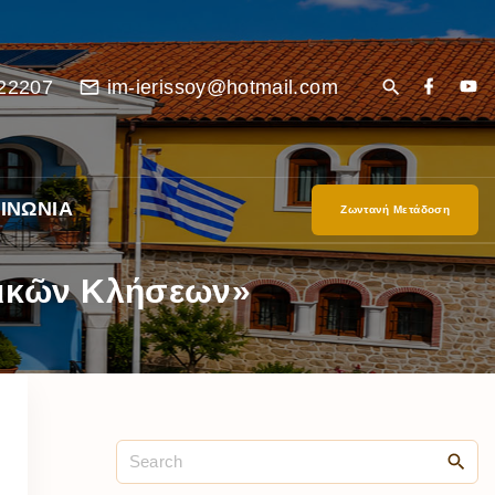
22207
im-ierissoy@hotmail.com
ΙΝΩΝΙΑ
Ζωντανή Μετάδοση
ατικῶν Κλήσεων»
είο
Ι”