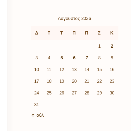
ρὰ
λίων
ικά
Αύγουστος 2026
κῶν
μός
Δ
Τ
Τ
Π
Π
Σ
Κ
ν
1
2
3
4
5
6
7
8
9
10
11
12
13
14
15
16
17
18
19
20
21
22
23
24
25
26
27
28
29
30
31
« Ιούλ