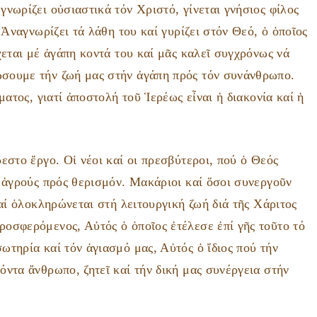
νωρίζει οὐσιαστικά τόν Χριστό, γίνεται γνήσιος φίλος
 Ἀναγνωρίζει τά λάθη του καί γυρίζει στόν Θεό, ὁ ὁποῖος
χεται μέ ἀγάπη κοντά του καί μᾶς καλεῖ συγχρόνως νά
σουμε τήν ζωή μας στήν ἀγάπη πρός τόν συνάνθρωπο.
ματος, γιατί ἀποστολή τοῦ Ἱερέως εἶναι ἡ διακονία καί ἡ
εστο ἔργο. Οἱ νέοι καί οι πρεσβύτεροι, πού ὁ Θεός
ς ἀγρούς πρός θερισμόν. Μακάριοι καί ὅσοι συνεργοῦν
καί ὁλοκληρώνεται στή λειτουργική ζωή διά τῆς Χάριτος
οσφερόμενος, Αὐτός ὁ ὁποῖος ἐτέλεσε ἐπί γῆς τοῦτο τό
τηρία καί τόν ἁγιασμό μας, Αὐτός ὁ ἴδιος πού τήν
ντα ἄνθρωπο, ζητεῖ καί τήν δική μας συνέργεια στήν