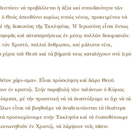
θεσπίσει νά προβάλλεται ἡ ἀξία καί σπουδαιότητα τῶν
 ὁ Θεός ἀπευθύνει κυρίως στούς νέους, προκειμένου νά
 τῆς διακονίας τῆς Ἐκκλησίας. Ἡ Ἱερωσύνη εἶναι ὄντως
ροσφορᾶς καί αὐταπαρνήσεως ἐν μέσῳ πολλῶν δοκιμασιῶν.
 τόν Χριστό, πολλοί ἄνθρωποι, καί μάλιστα νέοι,
ά χέρια τοῦ Θεοῦ καί τά βήματά τους καταλήγουν στό ἱερό
εῖον χάρι-σμα». Εἶναι πρόσκληση καί δῶρο Θεοῦ.
νουν ἐν κρυπτῷ. Στήν παραβολή τῶν ταλάντων ὁ Κύριος
ίσματα, μέ τήν προοπτική νά τά ἀναπτύξουμε κι ὄχι νά τά
ὅλων εἶναι νά βοηθοῦμε νά ἀναδεικνύονται τά ἰδιαίτερα
 τά προσκομίσουμε στήν Ἐκκλησία καί τά ἐναποθέσουμε
κοινωνηθοῦν ἐν Χριστῷ, νά λάμψουν τοῖς πᾶσιν.