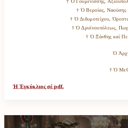
† Ὁ Γουμενίσσης, Ἀξιουπό
† Ὁ Βεροίας, Ναούσης
† Ὁ Διδυμοτείχου, Ὀρεστ
† Ὁ Δρυϊνουπόλεως, Πωγ
† Ὁ Ξάνθης καί Π
Ὁ Ἀρχ
† Ὁ Με
Ἡ Ἐγκύκλιος σέ pdf.