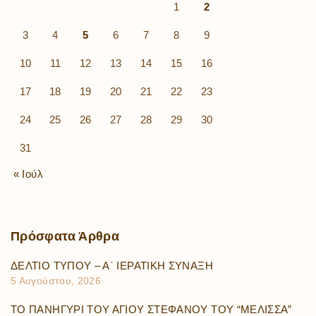
1
2
3
4
5
6
7
8
9
10
11
12
13
14
15
16
17
18
19
20
21
22
23
24
25
26
27
28
29
30
31
« Ιούλ
Πρόσφατα
Άρθρα
ΔΕΛΤΙΟ ΤΥΠΟΥ – Α΄ ΙΕΡΑΤΙΚΗ ΣΥΝΑΞΗ
5 Αυγούστου, 2026
ΤΟ ΠΑΝΗΓΥΡΙ ΤΟΥ ΑΓΙΟΥ ΣΤΕΦΑΝΟΥ ΤΟΥ “ΜΕΛΙΣΣΑ”