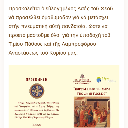
Προσκαλεῖται ὁ εὐλογημένος Λαός τοῦ Θεοῦ
νά προσέλθει ὁμοθυμαδόν γιά νά μετάσχει
στήν πνευματική αὐτή πανδαισία, ὥστε νά
προετοιμαστοῦμε ὅλοι γιά τήν ὑποδοχή τοῦ
Τιμίου Πάθους καί τῆς Λαμπροφόρου
Ἀναστάσεως τοῦ Κυρίου μας.