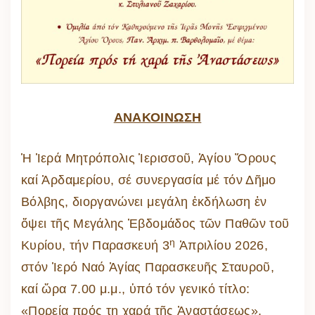
ΑΝΑΚΟΙΝΩΣΗ
Ἡ Ἱερά Μητρόπολις Ἱερισσοῦ, Ἁγίου Ὄρους
καί Ἀρδαμερίου, σέ συνεργασία μέ τόν Δῆμο
Βόλβης, διοργανώνει μεγάλη ἐκδήλωση ἐν
ὄψει τῆς Μεγάλης Ἑβδομάδος τῶν Παθῶν τοῦ
η
Κυρίου, τήν Παρασκευή 3
Ἀπριλίου 2026,
στόν Ἱερό Ναό Ἁγίας Παρασκευῆς Σταυροῦ,
καί ὥρα 7.00 μ.μ., ὑπό τόν γενικό τίτλο:
«Πορεία πρός τη χαρά τῆς Ἀναστάσεως».