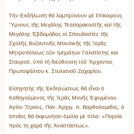
Τήν Ἐκδήλωση θά λαμπρύνουν μέ ἐπίκαιρους
Ὕμνους τῆς Μεγάλης Τεσσαρακοστῆς καί τῆς
Μεγάλης Ἑβδομάδος οἱ Σπουδαστές τῆς
Σχολῆς Βυζαντινῆς Μουσικῆς τῆς Ἱερᾶς
Μητροπόλεως τῶν τμημάτων Γαλατίστης και
Σταυροῦ, ὑπό τή διεύθυνση τοῦ Ἄρχοντος
Πρωτοψάλτου κ. Στυλιανοῦ Ζαχαρίου.
Εἰσηγητής τῆς Ἐκδηλώσεως θά εἶναι ὁ
Καθηγούμενος τῆς Ἱερᾶς Μονῆς Ἐφιγμένου
Ἁγίου Ὄρους, Παν. Ἀρχιμ. π. Βαρθολομαῖος, ὁ
ὁποῖος θά ἐκφωνήσει ὁμιλία μέ τίτλο: «Πορεία
πρός τη χαρά τῆς Ἀναστάσεως».