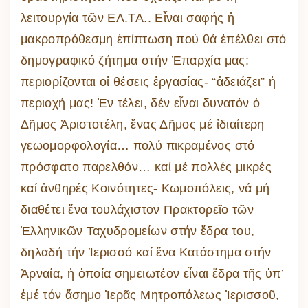
λειτουργία τῶν ΕΛ.ΤΑ.. Εἶναι σαφής ἡ
μακροπρόθεσμη ἐπίπτωση πού θά ἐπέλθει στό
δημογραφικό ζήτημα στήν Ἐπαρχία μας:
περιορίζονται οἱ θέσεις ἐργασίας- “ἀδειάζει” ἠ
περιοχή μας! Ἐν τέλει, δέν εἶναι δυνατόν ὁ
Δῆμος Ἀριστοτέλη, ἕνας Δῆμος μέ ἰδιαίτερη
γεωομορφολογία… πολύ πικραμένος στό
πρόσφατο παρελθόν… καί μέ πολλές μικρές
καί ἀνθηρές Κοινότητες- Κωμοπόλεις, νά μή
διαθέτει ἕνα τουλάχιστον Πρακτορεῖο τῶν
Ἑλληνικῶν Ταχυδρομείων στήν ἕδρα του,
δηλαδή τήν Ἱερισσό καί ἕνα Κατάστημα στήν
Ἀρναία, ἡ ὁποία σημειωτέον εἶναι ἕδρα τῆς ὑπ’
ἐμέ τόν ἄσημο Ἱερᾶς Μητροπόλεως Ἱερισσοῦ,