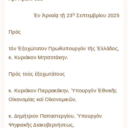
ῃ
Ἐν Ἀρναίᾳ τῇ 23
Σεπτεμβρίου 2025
Πρός
τόν Ἐξοχώτατον Πρωθυπουργόν τῆς Ἑλλάδος,
κ. Κυριάκον Μητσοτάκην.
Πρός τούς ἐξοχωτάτους
κ. Κυριάκον Πιερρακάκην, Ὑπουργόν Ἐθνικῆς
Οἰκονομίας καί Οἰκονομικῶν,
κ. Δημήτριον Παπαστεργίου, Ὑπουργόν
Ψηφιακῆς Διακυβερνήσεως,