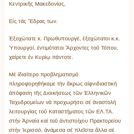
Κεντρικῆς Μακεδονίας,
Εἰς τάς Ἕδρας των.
Ἐξοχώτατε κ. Πρωθυπουργέ, ἐξοχώτατοι κ.κ.
Ὑπουργοί, ἐντιμότατοι Ἄρχοντες τοῦ Τόπου,
χαίρετε ἐν Κυρίῳ πάντοτε.
Μέ ἰδιαίτερο προβληματισμό
πληροφορηθήκαμε τήν ἄκρως αἰφνιδιαστική
ἀπόφαση τῆς Διοικήσεως τῶν Ἑλληνικῶν
Ταχυδρομείων νά προχωρήσει σέ ἀναστολή
λειτουργίας τοῦ Καταστήματος τῶν ΕΛ.ΤΑ.
στήν Ἀρναία καί τοῦ ἀντιστοίχου Πρακτορείου
στήν Ἱερισσό, ἀνάμεσα σέ πλεῖστα ἄλλα σέ