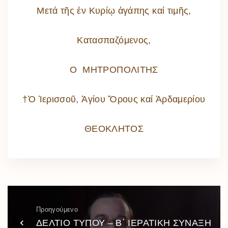
Μετά τῆς ἐν Κυρίῳ ἀγάπης καί τιμῆς,
Κατασπαζόμενος,
Ο ΜΗΤΡΟΠΟΛΙΤΗΣ
†Ὁ Ἱερισσοῦ, Ἁγίου Ὄρους καί Ἀρδαμερίου
ΘΕΟΚΛΗΤΟΣ
Προηγούμενο
ΔΕΛΤΙΟ ΤΥΠΟΥ – Β΄ ΙΕΡΑΤΙΚΗ ΣΥΝΑΞΗ