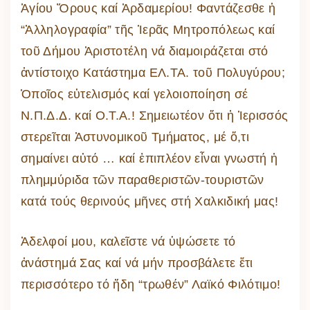
Ἁγίου Ὄρους καί Ἀρδαμερίου! Φαντάζεσθε ἡ
“Ἀλληλογραφία” τῆς Ἱερᾶς Μητροπόλεως καί
τοῦ Δήμου Ἀριστοτέλη νά διαμοιράζεται στό
ἀντίστοιχο Κατάστημα ΕΛ.ΤΑ. τοῦ Πολυγύρου;
Ὁποῖος εὐτελισμός καί γελοιοποίηση σέ
Ν.Π.Δ.Δ. καί Ο.Τ.Α.! Σημειωτέον ὅτι ἡ Ἱερισσός
στερεῖται Ἀστυνομικοῦ Τμήματος, μέ ὅ,τι
σημαίνει αὐτό … καί ἐπιπλέον εἶναι γνωστή ἠ
πλημμύριδα τῶν παραθεριστῶν-τουριστῶν
κατά τούς θερινούς μῆνες στή Χαλκιδική μας!
Ἀδελφοί μου, καλεῖστε νά ὑψώσετε τό
ἀνάστημά Σας καί νά μήν προσβάλετε ἔτι
περισσότερο τό ἤδη “τρωθέν” Λαϊκό Φιλότιμο!