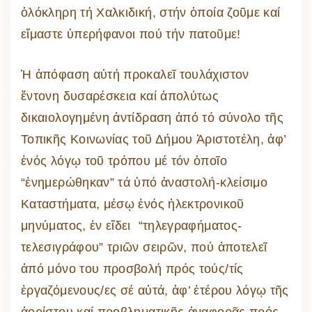
ὁλόκληρη τή Χαλκιδική, στήν ὁποία ζοῦμε καί
εἴμαστε ὑπερήφανοι πού τήν πατοῦμε!
Ἡ ἀπόφαση αὐτή προκαλεῖ τουλάχιστον
ἔντονη δυσαρέσκεια καί ἀπολύτως
δικαιολογημένη ἀντίδραση ἀπό τό σύνολο τῆς
Τοπικῆς Κοινωνίας τοῦ Δήμου Ἀριστοτέλη, ἀφ’
ἑνός λόγῳ τοῦ τρόπου μέ τόν ὁποῖο
“ἐνημερώθηκαν” τά ὑπό ἀναστολή-κλείσιμο
Καταστήματα, μέσῳ ἑνός ἠλεκτρονικοῦ
μηνύματος, ἐν εἴδει “τηλεγραφήματος-
τελεσιγράφου” τριῶν σειρῶν, πού ἀποτελεῖ
ἀπό μόνο του προσβολή πρός τούς/τίς
ἐργαζόμενους/ες σέ αὐτά, ἀφ’ ἑτέρου λόγῳ τῆς
ἀορίστου καί προβληματικῆς ἀναφορᾶς πρός