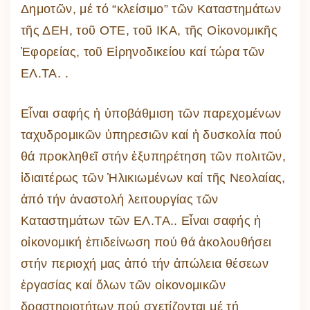
Δημοτῶν, μέ τό “κλείσιμο” τῶν Καταστημάτων
τῆς ΔΕΗ, τοῦ ΟΤΕ, τοῦ ΙΚΑ, τῆς Οἰκονομικῆς
Ἐφορείας, τοῦ Εἰρηνοδικείου καί τώρα τῶν
ΕΛ.ΤΑ. .
Εἶναι σαφής ἡ ὑποβάθμιση τῶν παρεχομένων
ταχυδρομικῶν ὑπηρεσιῶν καί ἡ δυσκολία πού
θά προκληθεῖ στήν ἐξυπηρέτηση τῶν πολιτῶν,
ἰδιαιτέρως τῶν Ἡλικιωμένων καί τῆς Νεολαίας,
ἀπό τήν ἀναστολή λειτουργίας τῶν
Καταστημάτων τῶν ΕΛ.ΤΑ.. Εἶναι σαφής ἡ
οἰκονομική ἐπιδείνωση πού θά ἀκολουθήσει
στήν περιοχή μας ἀπό τήν ἀπώλεια θέσεων
ἐργασίας καί ὅλων τῶν οἰκονομικῶν
δραστηριοτήτων πού σχετίζονται μέ τή