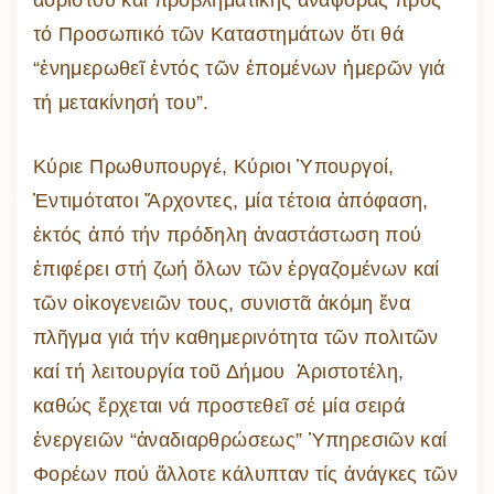
τό Προσωπικό τῶν Καταστημάτων ὅτι θά
“ἐνημερωθεῖ ἐντός τῶν ἑπoμένων ἡμερῶν γιά
τή μετακίνησή του”.
Κύριε Πρωθυπουργέ, Κύριοι Ὑπουργοί,
Ἐντιμότατοι Ἄρχοντες, μία τέτοια ἀπόφαση,
ἐκτός ἀπό τήν πρόδηλη ἀναστάστωση πού
ἐπιφέρει στή ζωή ὅλων τῶν ἐργαζομένων καί
τῶν οἰκογενειῶν τους, συνιστᾶ ἀκόμη ἕνα
πλῆγμα γιά τήν καθημερινότητα τῶν πολιτῶν
καί τή λειτουργία τοῦ Δήμου Ἀριστοτέλη,
καθώς ἔρχεται νά προστεθεῖ σέ μία σειρά
ἐνεργειῶν “ἀναδιαρθρώσεως” Ὑπηρεσιῶν καί
Φορέων πού ἄλλοτε κάλυπταν τίς ἀνάγκες τῶν