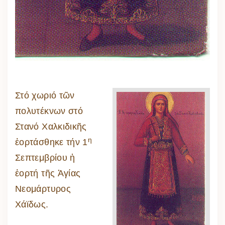
Στό χωριό τῶν
πολυτέκνων στό
Στανό Χαλκιδικῆς
η
ἑορτάσθηκε τήν 1
Σεπτεμβρίου ἡ
ἑορτή τῆς Ἁγίας
Νεομάρτυρος
Χάϊδως.