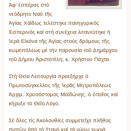
Ἀφ’ ἑσπέρας στό
νεόδμητο Ναό τῆς
Ἁγίας Χάϊδως τελέστηκε πανηγυρικός
Ἑσπερινός καί στή συνέχεια λιτανεύτηκε ἡ
Ἱερά Εἰκόνα τῆς Ἁγίας στούς δρόμους τῆς
κωμοπόλεως μέ τήν παρουσία τοῦ Δημάρχου
τοῦ Δήμου Ἀριστοτέλη, κ. Χρήστου Πάχτα.
Στή Θεία Λειτουργία προεξήρχε ὁ
Πρωτοσύγκελλος τῆς Ἱερᾶς Μητροπόλεως
Ἀρχιμ. Χρυσόστομος Μαϊδώνης, ὁ ὁποῖος καί
κήρυξε τό Θεῖο Λόγο.
Σέ ὅλες τίς Ἀκολουθίες συμμετεῖχε πλῆθος
πιστῶν ἀπό τό Στανό καί τά γύρω χωριά.